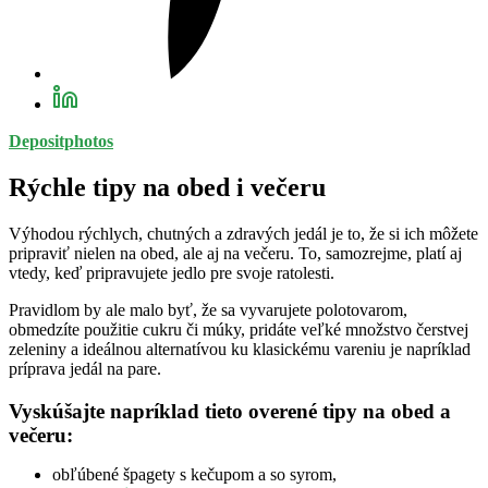
Depositphotos
Rýchle tipy na obed i večeru
Výhodou rýchlych, chutných a zdravých jedál je to, že si ich môžete
pripraviť nielen na obed, ale aj na večeru. To, samozrejme, platí aj
vtedy, keď pripravujete jedlo pre svoje ratolesti.
Pravidlom by ale malo byť, že sa vyvarujete polotovarom,
obmedzíte použitie cukru či múky, pridáte veľké množstvo čerstvej
zeleniny a ideálnou alternatívou ku klasickému vareniu je napríklad
príprava jedál na pare.
Vyskúšajte napríklad tieto overené tipy na obed a
večeru:
obľúbené špagety s kečupom a so syrom,