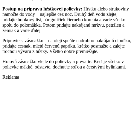
Postup na prípravu hŕstkovej polievky:
Hŕstku alebo strukoviny
namočte do vody – najlepšie cez noc. Druhý deň vodu zlejte,
pridajte bobkový list, pár guličiek čierneho korenia a varte všetko
spolu do polomäkka. Potom pridajte nakrájanú mrkvu, petržlen a
zemiak a varte ďalej.
Pripravte si zásmažku – na oleji speňte nadrobno nakrájanú cibuľku,
pridajte cesnak, mletú červenú papriku, krátko posmažte a zalejte
trochou vývaru z hŕstky. Všetko dobre premiešajte.
Hotovú zásmažku vlejte do polievky a prevarte. Keď je všetko v
polievke mäkké, odstavte, dochuťte soľou a čerstvými bylinkami.
Reklama