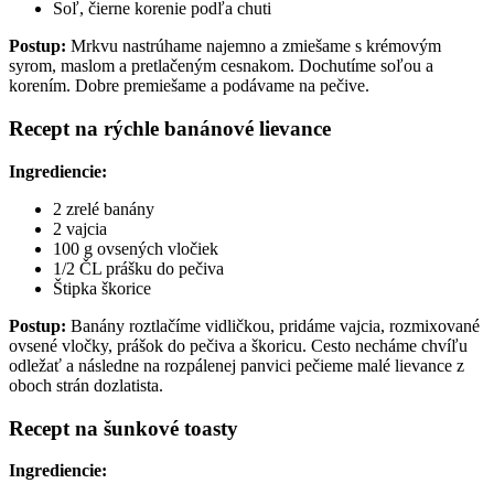
Soľ, čierne korenie podľa chuti
Postup:
Mrkvu nastrúhame najemno a zmiešame s krémovým
syrom, maslom a pretlačeným cesnakom. Dochutíme soľou a
korením. Dobre premiešame a podávame na pečive.
Recept na rýchle banánové lievance
Ingrediencie:
2 zrelé banány
2 vajcia
100 g ovsených vločiek
1/2 ČL prášku do pečiva
Štipka škorice
Postup:
Banány roztlačíme vidličkou, pridáme vajcia, rozmixované
ovsené vločky, prášok do pečiva a škoricu. Cesto necháme chvíľu
odležať a následne na rozpálenej panvici pečieme malé lievance z
oboch strán dozlatista.
Recept na šunkové toasty
Ingrediencie: