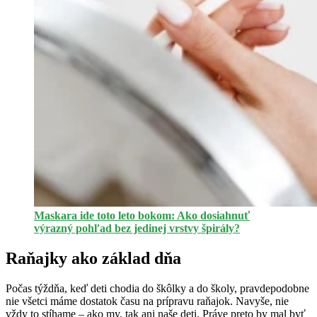
Maskara ide toto leto bokom: Ako dosiahnuť
výrazný pohľad bez jedinej vrstvy špirály?
Raňajky ako základ dňa
Počas týždňa, keď deti chodia do škôlky a do školy, pravdepodobne
nie všetci máme dostatok času na prípravu raňajok. Navyše, nie
vždy to stíhame – ako my, tak ani naše deti. Práve preto by mal byť