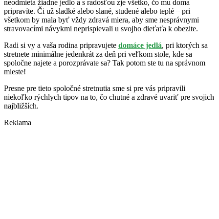
neodmieta žiadne jedlo a s radosťou zje všetko, čo mu doma
pripravíte. Či už sladké alebo slané, studené alebo teplé – pri
všetkom by mala byť vždy zdravá miera, aby sme nesprávnymi
stravovacími návykmi neprispievali u svojho dieťaťa k obezite.
Radi si vy a vaša rodina pripravujete
domáce jedlá
, pri ktorých sa
stretnete minimálne jedenkrát za deň pri veľkom stole, kde sa
spoločne najete a porozprávate sa? Tak potom ste tu na správnom
mieste!
Presne pre tieto spoločné stretnutia sme si pre vás pripravili
niekoľko rýchlych tipov na to, čo chutné a zdravé uvariť pre svojich
najbližších.
Reklama