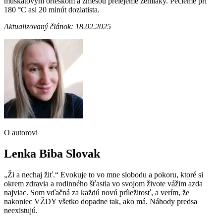
muškátovým orieškom a zmesou prelejeme zemiaky. Pečieme pri
180 °C asi 20 minút dozlatista.
Aktualizovaný článok: 18.02.2025
O autorovi
Lenka Biba Slovak
„Ži a nechaj žiť.“ Evokuje to vo mne slobodu a pokoru, ktoré si
okrem zdravia a rodinného šťastia vo svojom živote vážim azda
najviac. Som vďačná za každú novú príležitosť, a verím, že
nakoniec VŽDY všetko dopadne tak, ako má. Náhody predsa
neexistujú.