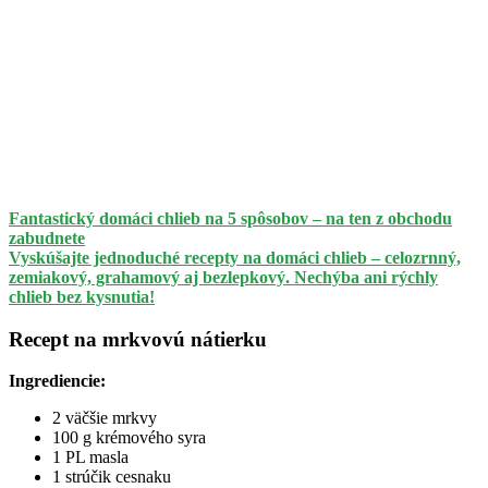
Fantastický domáci chlieb na 5 spôsobov – na ten z obchodu
zabudnete
Vyskúšajte jednoduché recepty na domáci chlieb – celozrnný,
zemiakový, grahamový aj bezlepkový. Nechýba ani rýchly
chlieb bez kysnutia!
Recept na mrkvovú nátierku
Ingrediencie:
2 väčšie mrkvy
100 g krémového syra
1 PL masla
1 strúčik cesnaku