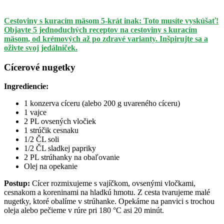
Cestoviny s kuracím mäsom 5-krát inak: Toto musíte vyskúšať!
Objavte 5 jednoduchých receptov na cestoviny s kuracím
mäsom, od krémových až po zdravé varianty. Inšpirujte sa a
oživte svoj jedálniček.
Cícerové nugetky
Ingrediencie:
1 konzerva cíceru (alebo 200 g uvareného cíceru)
1 vajce
2 PL ovsených vločiek
1 strúčik cesnaku
1/2 ČL soli
1/2 ČL sladkej papriky
2 PL strúhanky na obaľovanie
Olej na opekanie
Postup:
Cícer rozmixujeme s vajíčkom, ovsenými vločkami,
cesnakom a koreninami na hladkú hmotu. Z cesta tvarujeme malé
nugetky, ktoré obalíme v strúhanke. Opekáme na panvici s trochou
oleja alebo pečieme v rúre pri 180 °C asi 20 minút.