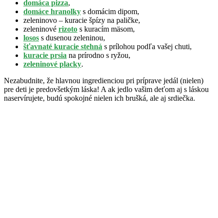
domáca pizza
,
domáce hranolky
s domácim dipom,
zeleninovo – kuracie špízy na paličke,
zeleninové
rizoto
s kuracím mäsom,
losos
s dusenou zeleninou,
šťavnaté kuracie stehná
s prílohou podľa vašej chuti,
kuracie prsia
na prírodno s ryžou,
zeleninové placky
.
Nezabudnite, že hlavnou ingredienciou pri príprave jedál (nielen)
pre deti je predovšetkým láska! A ak jedlo vašim deťom aj s láskou
naservírujete, budú spokojné nielen ich brušká, ale aj srdiečka.