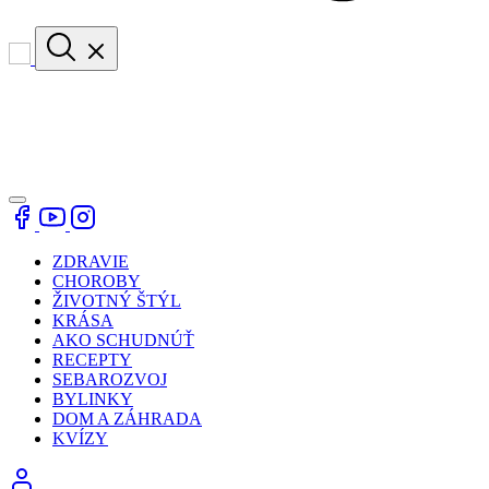
ZDRAVIE
CHOROBY
ŽIVOTNÝ ŠTÝL
KRÁSA
AKO SCHUDNÚŤ
RECEPTY
SEBAROZVOJ
BYLINKY
DOM A ZÁHRADA
KVÍZY