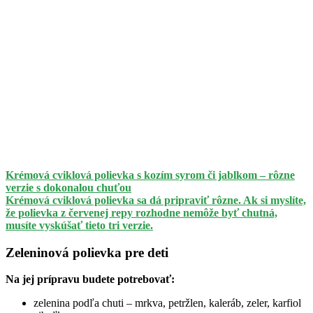
Krémová cviklová polievka s kozím syrom či jablkom – rôzne
verzie s dokonalou chuťou
Krémová cviklová polievka sa dá pripraviť rôzne. Ak si myslíte,
že polievka z červenej repy rozhodne nemôže byť chutná,
musíte vyskúšať tieto tri verzie.
Zeleninová polievka pre deti
Na jej prípravu budete potrebovať:
zelenina podľa chuti – mrkva, petržlen, kaleráb, zeler, karfiol