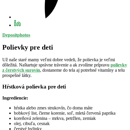
Depositphotos
Polievky pre deti
Už naše staré mamy veľmi dobre vedeli, že polievka je veľmi
dôležitá. Naštartuje správne trávenie a ak zvolíme prípravu
polievky
z čerstvých surovín
, dostaneme do tela aj potrebné vitamíny a telu
prospešné látky.
Hŕstková polievka pre deti
Ingrediencie:
hŕstka alebo zmes strukovín, čo doma máte
bobkový list, čierne korenie, soľ, mletá červená paprika
koreňová zelenina – mrkva, petržlen, zemiak
olej, cibuľa, cesnak
čerstvé bylinky