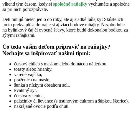
víkend tým časom, kedy si
spoločné raňajky
vychutnáte a spoločne
sa pri nich porozprávate.
Deti milujú nielen jedlo do ruky, ale aj sladké raňajky! Skúste ich
preto prekvapiť a doprajte si aj viacchodové raňajky. Nezabudnite
na bylinkový čaj či ovocné šťavy, ktoré budú dokonalou bodkou za
sýtymi raňajkami.
Čo teda vašim deťom pripraviť na raňajky?
Nechajte sa inšpirovať našimi tipmi:
čerstvý chlieb s maslom alebo domácou nátierkou,
toasty alebo hrianky,
varené vajíčka,
praženica na masle,
šunka s nízkym obsahom soli,
kvalitný syr,
čerstvá zelenina,
palacinky či lievance (s trstinovým cukrom a štipkou škorice),
nakrájané ovocie podľa chuti.