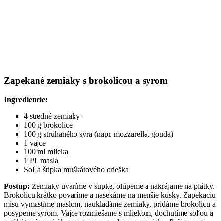
Zapekané zemiaky s brokolicou a syrom
Ingrediencie:
4 stredné zemiaky
100 g brokolice
100 g strúhaného syra (napr. mozzarella, gouda)
1 vajce
100 ml mlieka
1 PL masla
Soľ a štipka muškátového orieška
Postup:
Zemiaky uvaríme v šupke, olúpeme a nakrájame na plátky.
Brokolicu krátko povaríme a nasekáme na menšie kúsky. Zapekaciu
misu vymastíme maslom, naukladáme zemiaky, pridáme brokolicu a
posypeme syrom. Vajce rozmiešame s mliekom, dochutíme soľou a