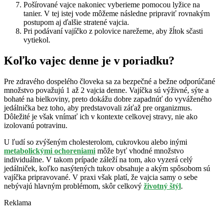
Pošírované vajce nakoniec vyberieme pomocou lyžice na
tanier. V tej istej vode môžeme následne pripraviť rovnakým
postupom aj ďalšie stratené vajcia.
Pri podávaní vajíčko z polovice narežeme, aby žĺtok sčasti
vytiekol.
Koľko vajec denne je v poriadku?
Pre zdravého dospelého človeka sa za bezpečné a bežne odporúčané
množstvo považujú 1 až 2 vajcia denne. Vajíčka sú výživné, sýte a
bohaté na bielkoviny, preto dokážu dobre zapadnúť do vyváženého
jedálnička bez toho, aby predstavovali záťaž pre organizmus.
Dôležité je však vnímať ich v kontexte celkovej stravy, nie ako
izolovanú potravinu.
U ľudí so zvýšeným cholesterolom, cukrovkou alebo inými
metabolickými ochoreniami
môže byť vhodné množstvo
individuálne. V takom prípade záleží na tom, ako vyzerá celý
jedálniček, koľko nasýtených tukov obsahuje a akým spôsobom sú
vajíčka pripravované. V praxi však platí, že vajcia samy o sebe
nebývajú hlavným problémom, skôr celkový
životný štýl
.
Reklama