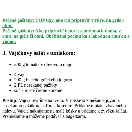
Pečené gaštany: TOP tipy, ako ich pripraviť v rúre, na grile i
ohni!
Pečené gaštany: Ako pripraviť tento jesenný snack doma, v
rúre, na grile či ohni. Obľúbená pochúťka s lahodnou chuťou a
vôňou.
3. Vajíčkový šalát s tuniakom:
200 g tuniaka v olivovom oleji
4 vajcia
200 g bieleho gréckeho jogurtu
2 PL nasekanej pažítky
soľ a mleté čierne korenie
Postup:
Vajcia uvaríme na tvrdo. V miske si zmiešame jogurt s
nasekanou pažítkou, soľou a korením. Pridáme tuniaka zbaveného
nálevu. Vajcia nakrájame na malé kúsky a pridáme k zvyšku šalátu.
Premiešame a môžeme podávať s bagetkami.