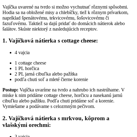
Vajíčka uvarené na tvrdo si možno vychutnať rôznymi spôsobmi.
Hodia sa na obložené misy a chlebíčky, tiež k rôznym prívarkom,
napríklad špenátovému, tekvicovému, šošovicovému či
fazuľovému. Taktiež sa dajú pridať do domácich nátierok alebo
šalátov. Skúste niektorý z nasledujúcich receptov.
1. Vajíčková nátierka s cottage cheese:
4 vajcia
1 cottage cheese
1 PL horčica
2 PL jarná cibuľka alebo pažítka
podľa chuti soľ a mleté čierne korenie
Postup:
Vajíčka uvaríme na tvrdo a nahrubo ich nastrúhame. V
miske k nim pridáme cottage cheese, horčicu a nasekanú jarnú
cibuľku alebo pažítku. Podľa chuti pridáme soľ a korenie.
Vymiešame a podávame s celozrnným pečivom.
2. Vajíčková nátierka s mrkvou, kôprom a
vlašskými orechmi:
3 vajcia