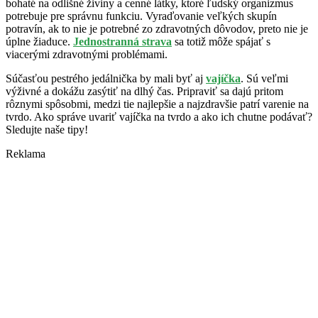
bohaté na odlišné živiny a cenné látky, ktoré ľudský organizmus
potrebuje pre správnu funkciu. Vyraďovanie veľkých skupín
potravín, ak to nie je potrebné zo zdravotných dôvodov, preto nie je
úplne žiaduce.
Jednostranná strava
sa totiž môže spájať s
viacerými zdravotnými problémami.
Súčasťou pestrého jedálnička by mali byť aj
vajíčka
. Sú veľmi
výživné a dokážu zasýtiť na dlhý čas. Pripraviť sa dajú pritom
rôznymi spôsobmi, medzi tie najlepšie a najzdravšie patrí varenie na
tvrdo. Ako správe uvariť vajíčka na tvrdo a ako ich chutne podávať?
Sledujte naše tipy!
Reklama