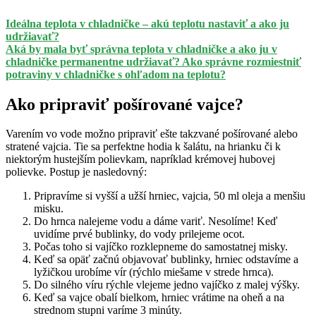
Ideálna teplota v chladničke – akú teplotu nastaviť a ako ju
udržiavať?
Aká by mala byť správna teplota v chladničke a ako ju v
chladničke permanentne udržiavať? Ako správne rozmiestniť
potraviny v chladničke s ohľadom na teplotu?
Ako pripraviť pošírované vajce?
Varením vo vode možno pripraviť ešte takzvané pošírované alebo
stratené vajcia. Tie sa perfektne hodia k šalátu, na hrianku či k
niektorým hustejším polievkam, napríklad krémovej hubovej
polievke. Postup je nasledovný:
Pripravíme si vyšší a užší hrniec, vajcia, 50 ml oleja a menšiu
misku.
Do hrnca nalejeme vodu a dáme variť. Nesolíme! Keď
uvidíme prvé bublinky, do vody prilejeme ocot.
Počas toho si vajíčko rozklepneme do samostatnej misky.
Keď sa opäť začnú objavovať bublinky, hrniec odstavíme a
lyžičkou urobíme vír (rýchlo miešame v strede hrnca).
Do silného víru rýchle vlejeme jedno vajíčko z malej výšky.
Keď sa vajce obalí bielkom, hrniec vrátime na oheň a na
strednom stupni varíme 3 minúty.