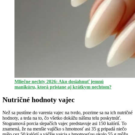
Mliečne nechty 2026: Ako dosiahnuť jemnú
manikúru, ktorá pristane aj krátkym nechtom?
Nutričné hodnoty vajec
Než sa pustíme do varenia vajec na tvrdo, pozrime sa na ich nutričné
hodnoty, a teda na to, čo všetko dokážu nášmu telu poskytnúť.
Stogramová porcia slepačích vajec predstavuje asi 150 kalórií. To
znamená, že na menšie vajíčko s hmotnosť asi 35 g pripadá niečo
málo cez 50 kalórií a väčšie vajcia s hmotnosťou okolo 55 g môžu