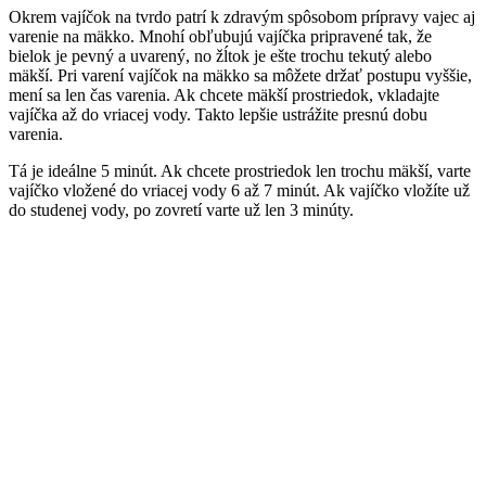
Okrem vajíčok na tvrdo patrí k zdravým spôsobom prípravy vajec aj
varenie na mäkko. Mnohí obľubujú vajíčka pripravené tak, že
bielok je pevný a uvarený, no žĺtok je ešte trochu tekutý alebo
mäkší. Pri varení vajíčok na mäkko sa môžete držať postupu vyššie,
mení sa len čas varenia. Ak chcete mäkší prostriedok, vkladajte
vajíčka až do vriacej vody. Takto lepšie ustrážite presnú dobu
varenia.
Tá je ideálne 5 minút. Ak chcete prostriedok len trochu mäkší, varte
vajíčko vložené do vriacej vody 6 až 7 minút. Ak vajíčko vložíte už
do studenej vody, po zovretí varte už len 3 minúty.