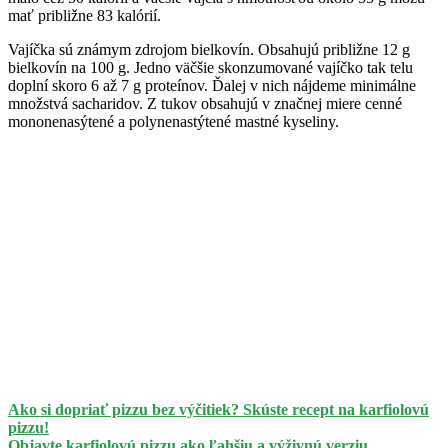
mať približne 83 kalórií.
Vajíčka sú známym zdrojom bielkovín. Obsahujú približne 12 g
bielkovín na 100 g. Jedno väčšie skonzumované vajíčko tak telu
doplní skoro 6 až 7 g proteínov. Ďalej v nich nájdeme minimálne
množstvá sacharidov. Z tukov obsahujú v značnej miere cenné
mononenasýtené a polynenastýtené mastné kyseliny.
Ako si dopriať pizzu bez výčitiek? Skúste recept na karfiolovú
pizzu!
Objavte karfiolovú pizzu ako ľahšiu a výživnú verziu