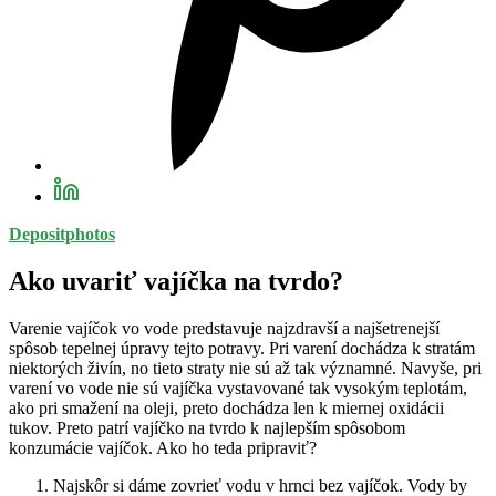
Depositphotos
Ako uvariť vajíčka na tvrdo?
Varenie vajíčok vo vode predstavuje najzdravší a najšetrenejší
spôsob tepelnej úpravy tejto potravy. Pri varení dochádza k stratám
niektorých živín, no tieto straty nie sú až tak významné. Navyše, pri
varení vo vode nie sú vajíčka vystavované tak vysokým teplotám,
ako pri smažení na oleji, preto dochádza len k miernej oxidácii
tukov. Preto patrí vajíčko na tvrdo k najlepším spôsobom
konzumácie vajíčok. Ako ho teda pripraviť?
Najskôr si dáme zovrieť vodu v hrnci bez vajíčok. Vody by