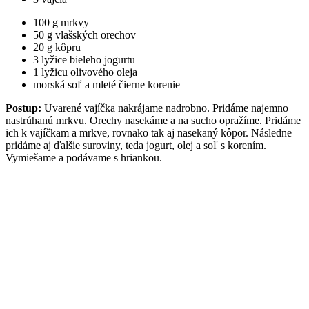
100 g mrkvy
50 g vlašských orechov
20 g kôpru
3 lyžice bieleho jogurtu
1 lyžicu olivového oleja
morská soľ a mleté čierne korenie
Postup:
Uvarené vajíčka nakrájame nadrobno. Pridáme najemno
nastrúhanú mrkvu. Orechy nasekáme a na sucho opražíme. Pridáme
ich k vajíčkam a mrkve, rovnako tak aj nasekaný kôpor. Následne
pridáme aj ďalšie suroviny, teda jogurt, olej a soľ s korením.
Vymiešame a podávame s hriankou.