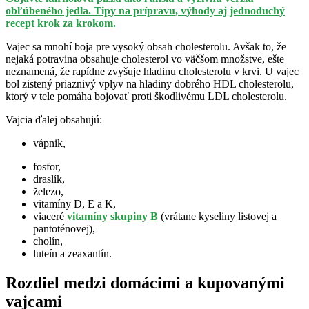
obľúbeného jedla. Tipy na prípravu, výhody aj jednoduchý
recept krok za krokom.
Vajec sa mnohí boja pre vysoký obsah cholesterolu. Avšak to, že
nejaká potravina obsahuje cholesterol vo väčšom množstve, ešte
neznamená, že rapídne zvyšuje hladinu cholesterolu v krvi. U vajec
bol zistený priaznivý vplyv na hladiny dobrého HDL cholesterolu,
ktorý v tele pomáha bojovať proti škodlivému LDL cholesterolu.
Vajcia ďalej obsahujú:
vápnik,
fosfor,
draslík,
železo,
vitamíny D, E a K,
viaceré
vitamíny skupiny B
(vrátane kyseliny listovej a
pantoténovej),
cholín,
luteín a zeaxantín.
Rozdiel medzi domácimi a kupovanými
vajcami