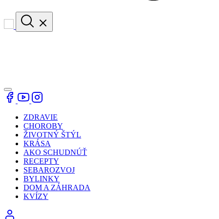
ZDRAVIE
CHOROBY
ŽIVOTNÝ ŠTÝL
KRÁSA
AKO SCHUDNÚŤ
RECEPTY
SEBAROZVOJ
BYLINKY
DOM A ZÁHRADA
KVÍZY