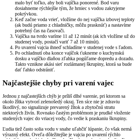
malo byť toľko, aby boli vajíčka ponorené. Bod varu
dosiahneme rýchlejšie tým, že hrniec s vodou zakryjeme
pokrývkou.
Keď začne voda vrieť, vložíme do nej vajíčka izbovej teploty
(ak budú priamo z chladničky, môžu prasknúť) a nastavíme
potrebný čas na časovači.
Vajíčka na tvrdo varíme 11 až 12 minút (ak ich vložíme už do
studenej vody, postačí variť 7 až 10 minút).
Po uvarení vajcia ihneď schladíme v studenej vode s ľadom.
Po ochladnutí oba konce vajíčok ťukneme o kuchynskú
dosku a vajíčko dlaňou zľahka pogúľame dopredu a dozadu.
Takto vznikne akási sieť rozlámanej škrupiny, ktorá sa bude
dať ľahko odstrániť.
Najčastejšie chyby pri varení vajec
Jednou z najčastejších chýb je príliš dlhé varenie, pri ktorom sa
okolo žĺtka vytvorí zelenošedý okraj. Ten síce nie je zdraviu
škodlivý, no signalizuje prevarený žĺtok a zbytočnú stratu
niektorých živín. Rovnako častým problémom je prudké vloženie
studených vajec do vriacej vody, čo vedie k praskaniu škrupiny.
Ľudia tiež často solia vodu v snahe uľahčiť lúpanie, čo však nemá
výrazný efekt. Oveľa dôležitejšie je vajcia po uvarení rýchlo