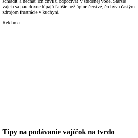
schladiť a nechať ich chvíľu odpočívať v studenej vode. Staršie
vajcia sa paradoxne lúpajú ľahšie než úplne čerstvé, čo býva častým
zdrojom frustrácie v kuchyni.
Reklama
Tipy na podávanie vajíčok na tvrdo