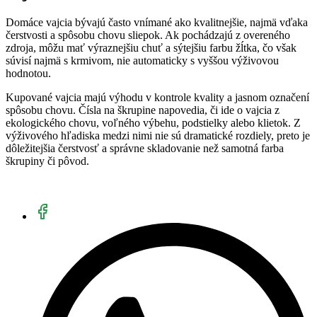
Domáce vajcia bývajú často vnímané ako kvalitnejšie, najmä vďaka
čerstvosti a spôsobu chovu sliepok. Ak pochádzajú z overeného
zdroja, môžu mať výraznejšiu chuť a sýtejšiu farbu žĺtka, čo však
súvisí najmä s krmivom, nie automaticky s vyššou výživovou
hodnotou.
Kupované vajcia majú výhodu v kontrole kvality a jasnom označení
spôsobu chovu. Čísla na škrupine napovedia, či ide o vajcia z
ekologického chovu, voľného výbehu, podstielky alebo klietok. Z
výživového hľadiska medzi nimi nie sú dramatické rozdiely, preto je
dôležitejšia čerstvosť a správne skladovanie než samotná farba
škrupiny či pôvod.