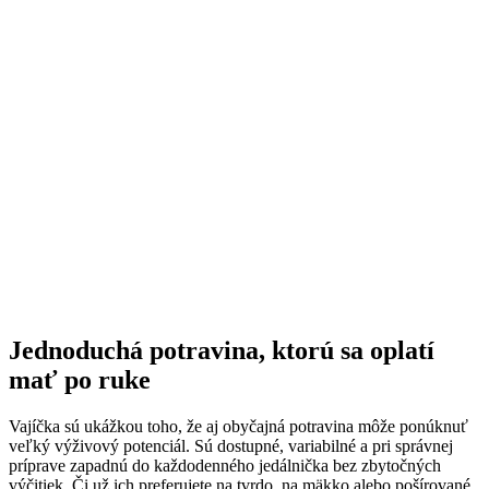
Jednoduchá potravina, ktorú sa oplatí
mať po ruke
Vajíčka sú ukážkou toho, že aj obyčajná potravina môže ponúknuť
veľký výživový potenciál. Sú dostupné, variabilné a pri správnej
príprave zapadnú do každodenného jedálnička bez zbytočných
výčitiek. Či už ich preferujete na tvrdo, na mäkko alebo pošírované,