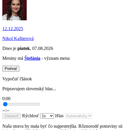
12.12.2025
Nikol Kaštierová
Dnes je
piatok
, 07.08.2026
Meniny má
Štefánia
- význam mena
Prehrať
Vypočuť článok
Pripravujem slovenský hlas...
0:00
--:--
Rýchlosť
Hlas
Zastaviť
Naša strava by mala byť čo najpestrejšia. Rôznorodé potraviny sú