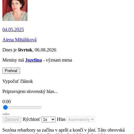
04.05.2025
Alena Miháliková
Dnes je
štvrtok
, 06.08.2026
Meniny má
Jozefína
- význam mena
Prehrať
Vypočuť článok
Pripravujem slovenský hlas...
0:00
--:--
Rýchlosť
Hlas
Zastaviť
Sezóna rebarbory sa začína v apríli a končí v júni. Táto obrovská