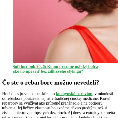
Soft box bob 2026: Komu pristane mäkký bob a
ako ho upraviť bez zdĺhavého stylingu?
Čo ste o rebarbore možno nevedeli?
Hoci dnes ju vnímame skôr ako
kuchynskú surovinu
, v minulosti
sa rebarbora používala najmä v tradičnej čínskej medicíne. Koreň
rebarbory sa využíval ako prírodné preháňadlo a na podporu
trávenia. Jej liečivé vlastnosti boli známe dávno predtým, než si
získala miesto v európskych dezertoch. Aj dnes sa extrakty z koreňa
rebarbory používajú v niektorých prírodných doplnkoch výživy.