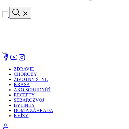
ZDRAVIE
CHOROBY
ŽIVOTNÝ ŠTÝL
KRÁSA
AKO SCHUDNÚŤ
RECEPTY
SEBAROZVOJ
BYLINKY
DOM A ZÁHRADA
KVÍZY