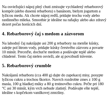
Na osviežujúci nápoj plný chuti zmixujte vychladený rebarborový
kompót (alebo dusenú rebarboru) s banánom, bielym jogurtom a
lyžicou medu. Ak chcete nápoj redší, pridajte trochu vody alebo
rastlinného mlieka. Smoothie je ideálne na raňajky alebo ako zdravý
dezert počas horúcich dní.
4. Rebarborový čaj s medom a zázvorom
Na lahodný čaj nakrájajte asi 200 g rebarbory na menšie kúsky,
zalejte pol litrom vody, pridajte kúsky čerstvého zázvoru a povarte
10 minút. Preceďte, dochuťte medom a podávajte teplé alebo
chladené. Tento čaj nielen osvieži, ale aj povzbudí trávenie.
5. Rebarborový crumble
Nakrájanú rebarboru (cca 400 g) dajte do zapekacej misy, posypte
lyžicou cukru a trochou škorice. Navrch rozdrobte zmes z 100 g
masla, 100 g hladkej múky a 80 g trstinového cukru. Pečte pri 180
°C asi 30 minút, kým vrch nebude zlatistý. Podávajte ešte teplé,
ideálne s kopčekom vanilkovej zmrzliny.