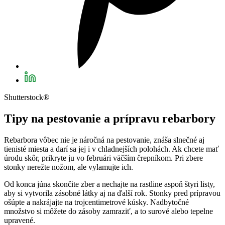
Shutterstock®
Tipy na pestovanie a prípravu rebarbory
Rebarbora vôbec nie je náročná na pestovanie, znáša slnečné aj
tienisté miesta a darí sa jej i v chladnejších polohách. Ak chcete mať
úrodu skôr, prikryte ju vo februári väčším črepníkom. Pri zbere
stonky nerežte nožom, ale vylamujte ich.
Od konca júna skončite zber a nechajte na rastline aspoň štyri listy,
aby si vytvorila zásobné látky aj na ďalší rok. Stonky pred prípravou
ošúpte a nakrájajte na trojcentimetrové kúsky. Nadbytočné
množstvo si môžete do zásoby zamraziť, a to surové alebo tepelne
upravené.