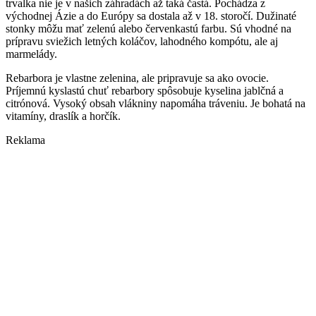
trvalka nie je v našich záhradách až taká častá. Pochádza z
východnej Ázie a do Európy sa dostala až v 18. storočí. Dužinaté
stonky môžu mať zelenú alebo červenkastú farbu. Sú vhodné na
prípravu sviežich letných koláčov, lahodného kompótu, ale aj
marmelády.
Rebarbora je vlastne zelenina, ale pripravuje sa ako ovocie.
Príjemnú kyslastú chuť rebarbory spôsobuje kyselina jablčná a
citrónová. Vysoký obsah vlákniny napomáha tráveniu. Je bohatá na
vitamíny, draslík a horčík.
Reklama