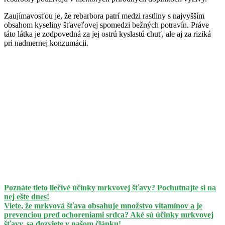
Zaujímavosťou je, že rebarbora patrí medzi rastliny s najvyšším
obsahom kyseliny šťaveľovej spomedzi bežných potravín. Práve
táto látka je zodpovedná za jej ostrú kyslastú chuť, ale aj za riziká
pri nadmernej konzumácii.
Poznáte tieto liečivé účinky mrkvovej šťavy? Pochutnajte si na
nej ešte dnes!
Viete, že mrkvová šťava obsahuje množstvo vitamínov a je
prevenciou pred ochoreniami srdca? Aké sú účinky mrkvovej
šťavy, sa dozviete v našom článku!