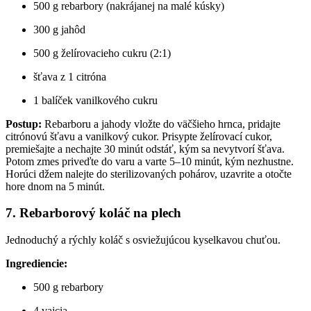
500 g rebarbory (nakrájanej na malé kúsky)
300 g jahôd
500 g želírovacieho cukru (2:1)
šťava z 1 citróna
1 balíček vanilkového cukru
Postup:
Rebarboru a jahody vložte do väčšieho hrnca, pridajte
citrónovú šťavu a vanilkový cukor. Prisypte želírovací cukor,
premiešajte a nechajte 30 minút odstáť, kým sa nevytvorí šťava.
Potom zmes priveďte do varu a varte 5–10 minút, kým nezhustne.
Horúci džem nalejte do sterilizovaných pohárov, uzavrite a otočte
hore dnom na 5 minút.
7. Rebarborový koláč na plech
Jednoduchý a rýchly koláč s osviežujúcou kyselkavou chuťou.
Ingrediencie:
500 g rebarbory
4 vajcia