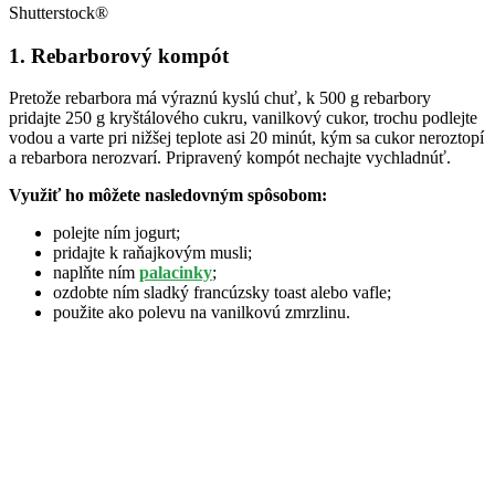
Shutterstock®
1. Rebarborový kompót
Pretože rebarbora má výraznú kyslú chuť, k 500 g rebarbory
pridajte 250 g kryštálového cukru, vanilkový cukor, trochu podlejte
vodou a varte pri nižšej teplote asi 20 minút, kým sa cukor neroztopí
a rebarbora nerozvarí. Pripravený kompót nechajte vychladnúť.
Využiť ho môžete nasledovným spôsobom:
polejte ním jogurt;
pridajte k raňajkovým musli;
naplňte ním
palacinky
;
ozdobte ním sladký francúzsky toast alebo vafle;
použite ako polevu na vanilkovú zmrzlinu.