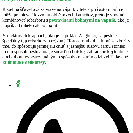
Kyselina šťaveľová sa viaže na vápnik v tele a pri častom príjme
môže prispievať k vzniku obličkových kameňov, preto je vhodné
kombinovať rebarboru s
potravinami bohatými na vápnik
, ako je
napríklad mlieko alebo jogurt.
V niektorých krajinách, ako je napríklad Anglicko, sa pestuje
špeciálny typ rebarbory nazývaný "forced rhubarb", ktorá sa zberá v
tme, čo spôsobuje jemnejšiu chuť a jasnejšiu ružovú farbu stoniek.
Tento spôsob pestovania je súčasťou britskej záhradkárskej tradície
a rebarbora vypestovaná týmto spôsobom patrí medzi vyhľadávané
kulinárske delikatesy
.