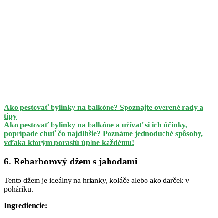
Ako pestovať bylinky na balkóne? Spoznajte overené rady a
tipy
Ako pestovať bylinky na balkóne a užívať si ich účinky,
poprípade chuť čo najdlhšie? Poznáme jednoduché spôsoby,
vďaka ktorým porastú úplne každému!
6. Rebarborový džem s jahodami
Tento džem je ideálny na hrianky, koláče alebo ako darček v
poháriku.
Ingrediencie: