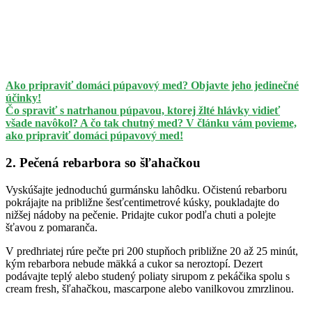
Ako pripraviť domáci púpavový med? Objavte jeho jedinečné
účinky!
Čo spraviť s natrhanou púpavou, ktorej žlté hlávky vidieť
všade navôkol? A čo tak chutný med? V článku vám povieme,
ako pripraviť domáci púpavový med!
2. Pečená rebarbora so šľahačkou
Vyskúšajte jednoduchú gurmánsku lahôdku. Očistenú rebarboru
pokrájajte na približne šesťcentimetrové kúsky, poukladajte do
nižšej nádoby na pečenie. Pridajte cukor podľa chuti a polejte
šťavou z pomaranča.
V predhriatej rúre pečte pri 200 stupňoch približne 20 až 25 minút,
kým rebarbora nebude mäkká a cukor sa neroztopí. Dezert
podávajte teplý alebo studený poliaty sirupom z pekáčika spolu s
cream fresh, šľahačkou, mascarpone alebo vanilkovou zmrzlinou.