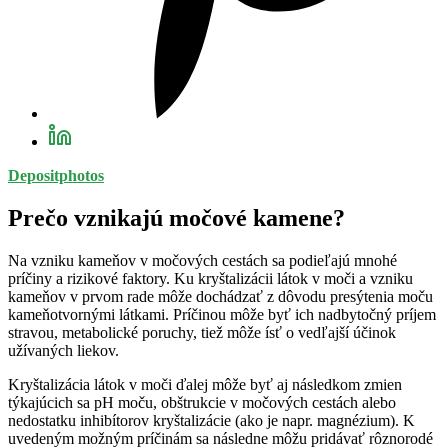
Depositphotos
Prečo vznikajú močové kamene?
Na vzniku kameňov v močových cestách sa podieľajú mnohé
príčiny a rizikové faktory. Ku kryštalizácii látok v moči a vzniku
kameňov v prvom rade môže dochádzať z dôvodu presýtenia moču
kameňotvornými látkami. Príčinou môže byť ich nadbytočný príjem
stravou, metabolické poruchy, tiež môže ísť o vedľajší účinok
užívaných liekov.
Kryštalizácia látok v moči ďalej môže byť aj následkom zmien
týkajúcich sa pH moču, obštrukcie v močových cestách alebo
nedostatku inhibítorov kryštalizácie (ako je napr. magnézium). K
uvedeným možným príčinám sa následne môžu pridávať rôznorodé