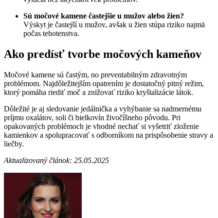
Sú močové kamene častejšie u mužov alebo žien?
Výskyt je častejší u mužov, avšak u žien stúpa riziko najmä
počas tehotenstva.
Ako predísť tvorbe močových kameňov
Močové kamene sú častým, no preventabilným zdravotným
problémom. Najdôležitejším opatrením je dostatočný pitný režim,
ktorý pomáha riediť moč a znižovať riziko kryštalizácie látok.
Dôležité je aj sledovanie jedálnička a vyhýbanie sa nadmernému
príjmu oxalátov, soli či bielkovín živočíšneho pôvodu. Pri
opakovaných problémoch je vhodné nechať si vyšetriť zloženie
kamienkov a spolupracovať s odborníkom na prispôsobenie stravy a
liečby.
Aktualizovaný článok: 25.05.2025