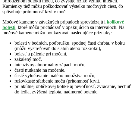
prirodzenom odtoku moču, čo zvyšuje riziko vzniku infekcií.
Kamienky tiež môžu poškodzovať výstelku močových ciest, čo
spôsobuje prítomnosť krvi v moči.
Močové kamene v závažných prípadoch sprevádzajú i
kolikové
bolesti
, ktoré môžu prichádzať v opakujúcich sa intervaloch. Na
močové kamene môžu poukazovať nasledujúce príznaky:
bolesti v bedrách, podbrušku, spodnej časti chrbta, v boku
(môžu vystreľovať do slabín alebo rozkroku),
bolesť a pálenie pri močení,
zakalený moč,
intenzívny abnormálny zápach moču,
časté nutkanie na močenie,
časté vylučovanie malého množstva moču,
ružovkasté sfarbenie moču (prítomnosť krvi),
pri akútnej obličkovej kolike aj nevoľnosť, zvracanie, nechuť
do jedla, zvýšená teplota, nadmerné potenie.