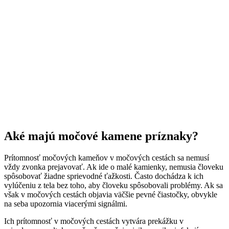
Aké majú močové kamene príznaky?
Prítomnosť močových kameňov v močových cestách sa nemusí
vždy zvonka prejavovať. Ak ide o malé kamienky, nemusia človeku
spôsobovať žiadne sprievodné ťažkosti. Často dochádza k ich
vylúčeniu z tela bez toho, aby človeku spôsobovali problémy. Ak sa
však v močových cestách objavia väčšie pevné čiastočky, obvykle
na seba upozornia viacerými signálmi.
Ich prítomnosť v močových cestách vytvára prekážku v