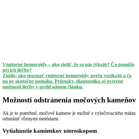
Vnútorné hemoroidy – ako zistiť, že sa nás týkajú? Čo pomôže
pri ich liečbe?
Zistite, ako spoznať vnútorné hemoroidy, prečo vznikajú a čo
na ne skutočne pomáha. Príznaky, diagnostika aj overené
možnosti liečby v prehľadnom článku.
Možnosti odstránenia močových kameňov
Ak je to potrebné, močové kamene je možné z vylučovacieho traktu
odstrániť rôznymi metódami.
Vytiahnutie kamienkov uteroskopom