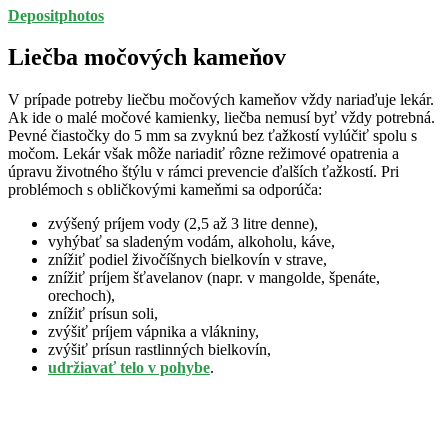
Depositphotos
Liečba močových kameňov
V prípade potreby liečbu močových kameňov vždy nariaďuje lekár.
Ak ide o malé močové kamienky, liečba nemusí byť vždy potrebná.
Pevné čiastočky do 5 mm sa zvyknú bez ťažkostí vylúčiť spolu s
močom. Lekár však môže nariadiť rôzne režimové opatrenia a
úpravu životného štýlu v rámci prevencie ďalších ťažkostí. Pri
problémoch s obličkovými kameňmi sa odporúča:
zvýšený príjem vody (2,5 až 3 litre denne),
vyhýbať sa sladeným vodám, alkoholu, káve,
znížiť podiel živočíšnych bielkovín v strave,
znížiť príjem šťavelanov (napr. v mangolde, špenáte,
orechoch),
znížiť prísun soli,
zvýšiť príjem vápnika a vlákniny,
zvýšiť prísun rastlinných bielkovín,
udržiavať telo v pohybe
.