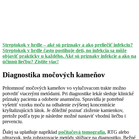
Streptokok v hrdle – aké sú príznaky a ako preliečiť infekciu?
Streptokok v hrdle často postihuje deti, no infekcia sa môže
objaviť prakticky u každého. Aké sú príznaky infekcie a ako na
účinnú liečbu? Zistite viac!
Diagnostika močových kameňov
Prítomnosť močových kameňov vo vylučovacom trakte možno
potvrdiť viacerými metódami. Pri diagnostike lekár sleduje klinické
príznaky pacienta a odoberie anamnézu. Spravidla je potrebné
vyšetriť vzorku moču na odhalenie zvýšenej koncentrácie
kryštalizujúcich látok. Je dôležité poznať zloženie kamienkov,
pretože podľa typu je následne možné nastaviť vhodnú liečbu i
prevenciu.
Ďalej sa uplatňuje napríklad
počítačová tomografia
, RTG alebo
ultrazvuk, teda zobrazovacie metódy slúžiace na diagnostiku. Bežné