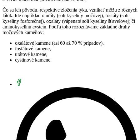
Čo sa ich pôvodu, respektíve zloženia týka, vznikať môžu z rôznych
látok. Ide napríklad o uráty (soli kyseliny močovej), fosfáty (soli
kyseliny fosforečnej), oxaláty (vápenaté soli kyseliny šťavelovej) či
aminokyselinu cysteín. Podľa toho rozoznávame základné druhy
močových kameňov:
oxalátové kamene (asi 60 až 70 % prípadov),
fosfátové kamene,
urátové kamene,
cystínové kamene.