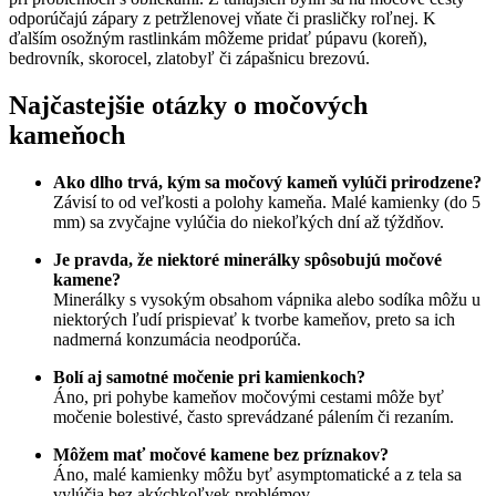
odporúčajú zápary z petržlenovej vňate či prasličky roľnej. K
ďalším osožným rastlinkám môžeme pridať púpavu (koreň),
bedrovník, skorocel, zlatobyľ či zápašnicu brezovú.
Najčastejšie otázky o močových
kameňoch
Ako dlho trvá, kým sa močový kameň vylúči prirodzene?
Závisí to od veľkosti a polohy kameňa. Malé kamienky (do 5
mm) sa zvyčajne vylúčia do niekoľkých dní až týždňov.
Je pravda, že niektoré minerálky spôsobujú močové
kamene?
Minerálky s vysokým obsahom vápnika alebo sodíka môžu u
niektorých ľudí prispievať k tvorbe kameňov, preto sa ich
nadmerná konzumácia neodporúča.
Bolí aj samotné močenie pri kamienkoch?
Áno, pri pohybe kameňov močovými cestami môže byť
močenie bolestivé, často sprevádzané pálením či rezaním.
Môžem mať močové kamene bez príznakov?
Áno, malé kamienky môžu byť asymptomatické a z tela sa
vylúčia bez akýchkoľvek problémov.