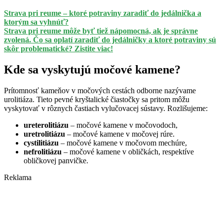
Strava pri reume – ktoré potraviny zaradiť do jedálnička a
ktorým sa vyhnúť?
Strava pri reume môže byť tiež nápomocná, ak je správne
zvolená. Čo sa oplatí zaradiť do jedálničky a ktoré potraviny sú
skôr problematické? Zistite viac!
Kde sa vyskytujú močové kamene?
Prítomnosť kameňov v močových cestách odborne nazývame
urolitiáza. Tieto pevné kryštalické čiastočky sa pritom môžu
vyskytovať v rôznych častiach vylučovacej sústavy. Rozlišujeme:
ureterolitiázu
– močové kamene v močovodoch,
uretrolitiázu
– močové kamene v močovej rúre.
cystilitiázu
– močové kamene v močovom mechúre,
nefrolitiázu
– močové kamene v obličkách, respektíve
obličkovej panvičke.
Reklama