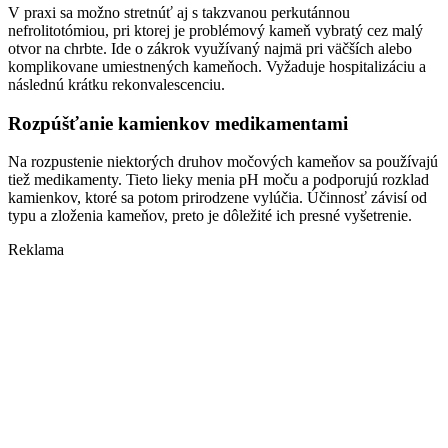
V praxi sa možno stretnúť aj s takzvanou perkutánnou
nefrolitotómiou, pri ktorej je problémový kameň vybratý cez malý
otvor na chrbte. Ide o zákrok využívaný najmä pri väčších alebo
komplikovane umiestnených kameňoch. Vyžaduje hospitalizáciu a
následnú krátku rekonvalescenciu.
Rozpúšťanie kamienkov medikamentami
Na rozpustenie niektorých druhov močových kameňov sa používajú
tiež medikamenty. Tieto lieky menia pH moču a podporujú rozklad
kamienkov, ktoré sa potom prirodzene vylúčia. Účinnosť závisí od
typu a zloženia kameňov, preto je dôležité ich presné vyšetrenie.
Reklama