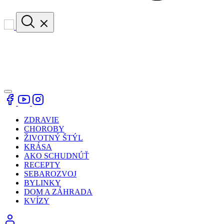
ZDRAVIE
CHOROBY
ŽIVOTNÝ ŠTÝL
KRÁSA
AKO SCHUDNÚŤ
RECEPTY
SEBAROZVOJ
BYLINKY
DOM A ZÁHRADA
KVÍZY