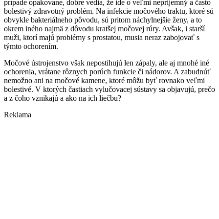
prípade opakovane, dobre vedia, že ide o veľmi nepríjemný a často
bolestivý zdravotný problém. Na infekcie močového traktu, ktoré sú
obvykle bakteriálneho pôvodu, sú pritom náchylnejšie ženy, a to
okrem iného najmä z dôvodu kratšej močovej rúry. Avšak, i starší
muži, ktorí majú problémy s prostatou, musia neraz zabojovať s
týmto ochorením.
Močové ústrojenstvo však nepostihujú len zápaly, ale aj mnohé iné
ochorenia, vrátane rôznych porúch funkcie či nádorov. A zabudnúť
nemožno ani na močové kamene, ktoré môžu byť rovnako veľmi
bolestivé. V ktorých častiach vylučovacej sústavy sa objavujú, prečo
a z čoho vznikajú a ako na ich liečbu?
Reklama