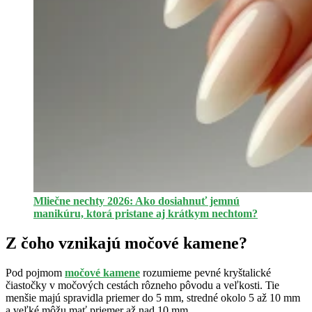
Mliečne nechty 2026: Ako dosiahnuť jemnú
manikúru, ktorá pristane aj krátkym nechtom?
Z čoho vznikajú močové kamene?
Pod pojmom
močové kamene
rozumieme pevné kryštalické
čiastočky v močových cestách rôzneho pôvodu a veľkosti. Tie
menšie majú spravidla priemer do 5 mm, stredné okolo 5 až 10 mm
a veľké môžu mať priemer až nad 10 mm.