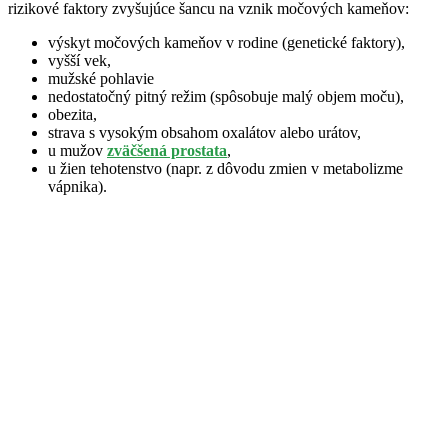
rizikové faktory zvyšujúce šancu na vznik močových kameňov:
výskyt močových kameňov v rodine (genetické faktory),
vyšší vek,
mužské pohlavie
nedostatočný pitný režim (spôsobuje malý objem moču),
obezita,
strava s vysokým obsahom oxalátov alebo urátov,
u mužov
zväčšená prostata
,
u žien tehotenstvo (napr. z dôvodu zmien v metabolizme
vápnika).