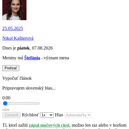
25.05.2025
Nikol Kaštierová
Dnes je
piatok
, 07.08.2026
Meniny má
Štefánia
- význam mena
Prehrať
Vypočuť článok
Pripravujem slovenský hlas...
0:00
--:--
Rýchlosť
Hlas
Zastaviť
Tí, ktorí zažili
zápal močových ciest
, možno len raz alebo v horšom