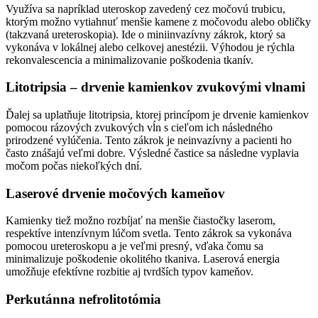
Využíva sa napríklad uteroskop zavedený cez močovú trubicu,
ktorým možno vytiahnuť menšie kamene z močovodu alebo obličky
(takzvaná ureteroskopia). Ide o miniinvazívny zákrok, ktorý sa
vykonáva v lokálnej alebo celkovej anestézii. Výhodou je rýchla
rekonvalescencia a minimalizovanie poškodenia tkanív.
Litotripsia – drvenie kamienkov zvukovými vlnami
Ďalej sa uplatňuje litotripsia, ktorej princípom je drvenie kamienkov
pomocou rázových zvukových vĺn s cieľom ich následného
prirodzené vylúčenia. Tento zákrok je neinvazívny a pacienti ho
často znášajú veľmi dobre. Výsledné častice sa následne vyplavia
močom počas niekoľkých dní.
Laserové drvenie močových kameňov
Kamienky tiež možno rozbíjať na menšie čiastočky laserom,
respektíve intenzívnym lúčom svetla. Tento zákrok sa vykonáva
pomocou ureteroskopu a je veľmi presný, vďaka čomu sa
minimalizuje poškodenie okolitého tkaniva. Laserová energia
umožňuje efektívne rozbitie aj tvrdších typov kameňov.
Perkutánna nefrolitotómia