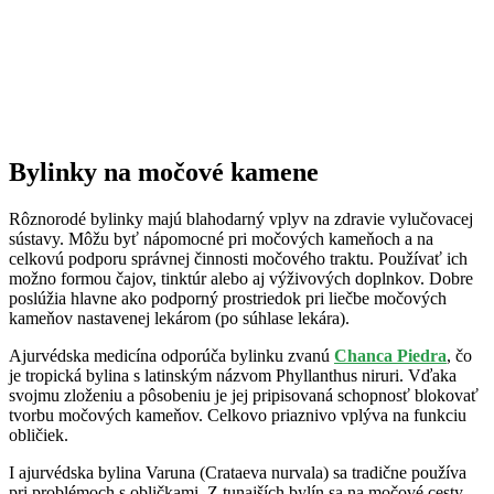
Bylinky na močové kamene
Rôznorodé bylinky majú blahodarný vplyv na zdravie vylučovacej
sústavy. Môžu byť nápomocné pri močových kameňoch a na
celkovú podporu správnej činnosti močového traktu. Používať ich
možno formou čajov, tinktúr alebo aj výživových doplnkov. Dobre
poslúžia hlavne ako podporný prostriedok pri liečbe močových
kameňov nastavenej lekárom (po súhlase lekára).
Ajurvédska medicína odporúča bylinku zvanú
Chanca Piedra
, čo
je tropická bylina s latinským názvom Phyllanthus niruri. Vďaka
svojmu zloženiu a pôsobeniu je jej pripisovaná schopnosť blokovať
tvorbu močových kameňov. Celkovo priaznivo vplýva na funkciu
obličiek.
I ajurvédska bylina Varuna (Crataeva nurvala) sa tradične používa
pri problémoch s obličkami. Z tunajších bylín sa na močové cesty