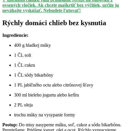
ovsených vločiek. Ak chcete maškrtiť bez výčitiek, určite ju
neváhajte vyskúšať. Nebudete ľutovať!
Rýchly domáci chlieb bez kysnutia
Ingrediencie:
400 g hladkej múky
1 ČL soli
1 ČL cukru
1 ČL sódy bikarbóny
1 PL jablčného octu alebo citrónovej šťavy
300 ml bieleho jogurtu alebo kefíru
2 PL oleja
trochu múky na vysypanie formy
Postup:
Do misy nasypeme múku, soľ, cukor a sódu bikarbónu.
Premiešame. Pridáme jogurt, olej a ocot. Rýchlo vypracujeme