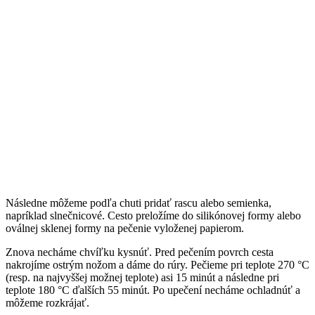
Následne môžeme podľa chuti pridať rascu alebo semienka,
napríklad slnečnicové. Cesto preložíme do silikónovej formy alebo
oválnej sklenej formy na pečenie vyloženej papierom.
Znova necháme chvíľku kysnúť. Pred pečením povrch cesta
nakrojíme ostrým nožom a dáme do rúry. Pečieme pri teplote 270 °C
(resp. na najvyššej možnej teplote) asi 15 minút a následne pri
teplote 180 °C ďalších 55 minút. Po upečení necháme ochladnúť a
môžeme rozkrájať.