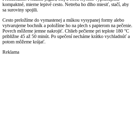
kompaktné, mierne lepivé cesto. Netreba ho dlho miesiť, stačí, aby
sa suroviny spojili.
Cesto preložíme do vymastenej a múkou vysypanej formy alebo
vytvarujeme bochník a položíme ho na plech s papierom na pečenie.
Povrch môžeme jemne nakrojiť. Chlieb pečieme pri teplote 180 °C
približne 45 až 50 minút. Po upečení necháme krátko vychladnúť a
potom môžeme krájať.
Reklama