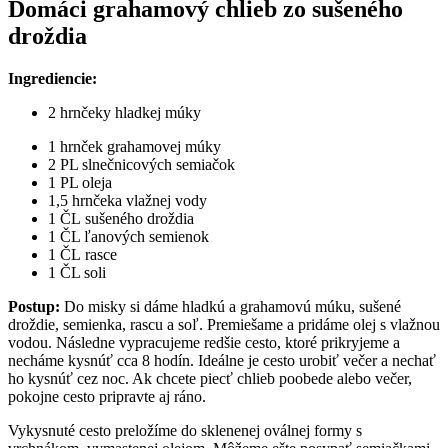
Domáci grahamový chlieb zo sušeného
droždia
Ingrediencie:
2 hrnčeky hladkej múky
1 hrnček grahamovej múky
2 PL slnečnicových semiačok
1 PL oleja
1,5 hrnčeka vlažnej vody
1 ČL sušeného droždia
1 ČL ľanových semienok
1 ČL rasce
1 ČL soli
Postup:
Do misky si dáme hladkú a grahamovú múku, sušené
droždie, semienka, rascu a soľ. Premiešame a pridáme olej s vlažnou
vodou. Následne vypracujeme redšie cesto, ktoré prikryjeme a
necháme kysnúť cca 8 hodín. Ideálne je cesto urobiť večer a nechať
ho kysnúť cez noc. Ak chcete piecť chlieb poobede alebo večer,
pokojne cesto pripravte aj ráno.
Vykysnuté cesto preložíme do sklenenej oválnej formy s