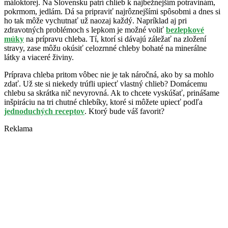
máloktorej. Na Slovensku patrí chlieb k najbežnejším potravinám,
pokrmom, jedlám. Dá sa pripraviť najrôznejšími spôsobmi a dnes si
ho tak môže vychutnať už naozaj každý. Napríklad aj pri
zdravotných problémoch s lepkom je možné voliť
bezlepkové
múky
na prípravu chleba. Tí, ktorí si dávajú záležať na zložení
stravy, zase môžu okúsiť celozrnné chleby bohaté na minerálne
látky a viaceré živiny.
Príprava chleba pritom vôbec nie je tak náročná, ako by sa mohlo
zdať. Už ste si niekedy trúfli upiecť vlastný chlieb? Domácemu
chlebu sa skrátka nič nevyrovná. Ak to chcete vyskúšať, prinášame
inšpiráciu na tri chutné chlebíky, ktoré si môžete upiecť podľa
jednoduchých receptov
. Ktorý bude váš favorit?
Reklama