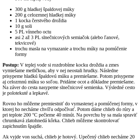
300 g hladkej špaldovej múky
200 g celozrnnej hladkej múky
1 kocka čerstvého droždia
10 g soli
5 PL vínneho octu
asi 2 až 3 PL slnečnicových semiačok (alebo ľanové,
tekvicové)
trochu masla na vymazanie a trochu múky na pomúčenie
formy
Postup:
V teplej vode si rozdrobíme kocku droždia a zmes
vymiešame metličkou, aby v nej neostali hrudky. Následne
prisypeme hladkú špaldovú múku a premiešame. Potom prisypeme
aj celozrnnú múku so soľou. Pridáme ocot a dôkladne premiešame.
Na záver do cesta nasypeme slnečnicové semienka. Výsledné cesto
je polotekuté a lepkavé.
Rovno ho môžeme premiestniť do vymastenej a pomúčenej formy, v
ktorej ho necháme chvíľu odpočívať. Potom dáme chlieb do rúry a
pri teplote 200 °C pečieme 40 minút. Na povrchu by sa mala spraviť
chrumkavá zlatohnedá kôrka. Chlieb môžeme skontrolovať
zapichnutím špajdle.
Ak vyjde von suchá, chlieb je hotový. Upečený chlieb necháme 20