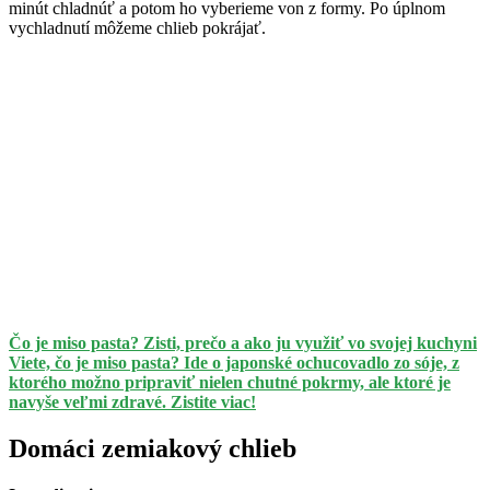
minút chladnúť a potom ho vyberieme von z formy. Po úplnom
vychladnutí môžeme chlieb pokrájať.
Čo je miso pasta? Zisti, prečo a ako ju využiť vo svojej kuchyni
Viete, čo je miso pasta? Ide o japonské ochucovadlo zo sóje, z
ktorého možno pripraviť nielen chutné pokrmy, ale ktoré je
navyše veľmi zdravé. Zistite viac!
Domáci zemiakový chlieb