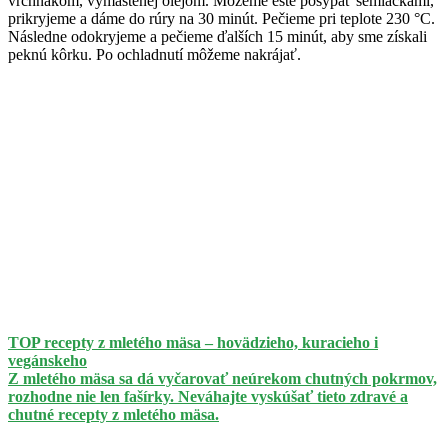
vrchnákom, vymastenej olejom. Môžeme ešte posypať semiačkami,
prikryjeme a dáme do rúry na 30 minút. Pečieme pri teplote 230 °C.
Následne odokryjeme a pečieme ďalších 15 minút, aby sme získali
peknú kôrku. Po ochladnutí môžeme nakrájať.
TOP recepty z mletého mäsa – hovädzieho, kuracieho i
vegánskeho
Z mletého mäsa sa dá vyčarovať neúrekom chutných pokrmov,
rozhodne nie len fašírky. Neváhajte vyskúšať tieto zdravé a
chutné recepty z mletého mäsa.