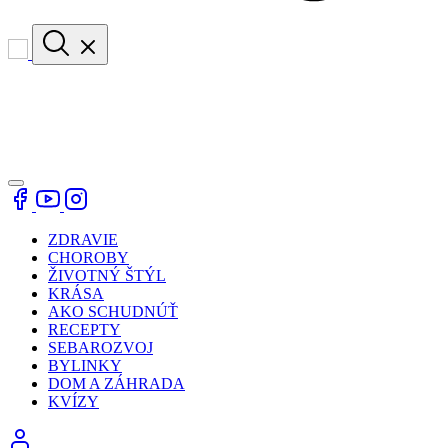
ZDRAVIE
CHOROBY
ŽIVOTNÝ ŠTÝL
KRÁSA
AKO SCHUDNÚŤ
RECEPTY
SEBAROZVOJ
BYLINKY
DOM A ZÁHRADA
KVÍZY