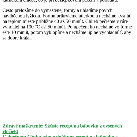
Cesto preložíme do vymastenej formy a uhladíme povrch
navlhčenou lyžicou. Formu prikryjeme utierkou a necháme kysnúť
na teplom mieste približne 40 až 50 minút. Chlieb pečieme v rúre
vyhriatej na 190 °C asi 50 minút. Po upečení ho necháme vo forme
ešte 10 minút, potom vyklopíme a necháme úplne vychladnúť, aby
sa dobre krájal.
Zdravé maškrtenie: Skúste recept na bábovku z ovsených
vločiek!
V dnešnom článku vám prinášame recept na bábovku z