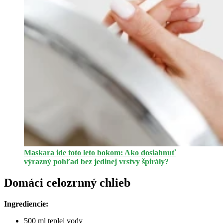
Maskara ide toto leto bokom: Ako dosiahnuť
výrazný pohľad bez jedinej vrstvy špirály?
Domáci celozrnný chlieb
Ingrediencie:
500 ml teplej vody