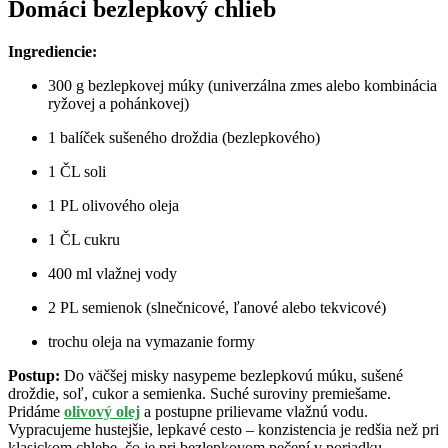
Domáci bezlepkový chlieb
Ingrediencie:
300 g bezlepkovej múky (univerzálna zmes alebo kombinácia
ryžovej a pohánkovej)
1 balíček sušeného droždia (bezlepkového)
1 ČL soli
1 PL olivového oleja
1 ČL cukru
400 ml vlažnej vody
2 PL semienok (slnečnicové, ľanové alebo tekvicové)
trochu oleja na vymazanie formy
Postup:
Do väčšej misky nasypeme bezlepkovú múku, sušené
droždie, soľ, cukor a semienka. Suché suroviny premiešame.
Pridáme
olivový olej
a postupne prilievame vlažnú vodu.
Vypracujeme hustejšie, lepkavé cesto – konzistencia je redšia než pri
klasickom chlebe, čo je pri bezlepkovom pečení v poriadku.