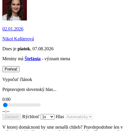
02.01.2026
Nikol Kaštierová
Dnes je
piatok
, 07.08.2026
Meniny má
Štefánia
- význam mena
Prehrať
Vypočuť článok
Pripravujem slovenský hlas...
0:00
--:--
Rýchlosť
Hlas
Zastaviť
V ktorej domácnosti by sme nenašli chlieb? Pravdepodobne len v