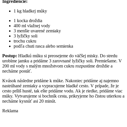
Ingrediencie:
1 kg hladkej múky
1 kocka droždia
400 ml vlažnej vody
3 menšie uvarené zemiaky
3 lyžičky soli
trochu cukru
podľa chuti rasca alebo semienka
Postup:
Hladkú múku si preosejeme do väčšej misky. Do stredu
urobíme jamku a pridáme 3 zarovnané lyžičky soli. Premiešame. V
200 ml vody s malým množstvom cukru rozpustíme droždie a
necháme postáť.
Kvások následne pridáme k múke. Nakoniec pridáme aj najemno
nastrúhané zemiaky a vypracujeme hladké cesto. V prípade, že je
cesto príliš husté, tak ešte pridáme vodu. Ak je riedke, pridáme viac
múky. Vytvarujeme si bochník cesta, prikryjeme ho čistou utierkou a
necháme kysnúť asi 20 minút.
Reklama