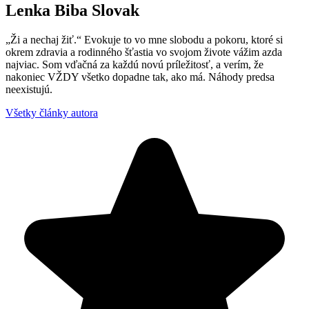
Lenka Biba Slovak
„Ži a nechaj žiť.“ Evokuje to vo mne slobodu a pokoru, ktoré si
okrem zdravia a rodinného šťastia vo svojom živote vážim azda
najviac. Som vďačná za každú novú príležitosť, a verím, že
nakoniec VŽDY všetko dopadne tak, ako má. Náhody predsa
neexistujú.
Všetky články autora