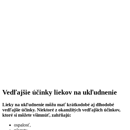
Vedľajšie účinky liekov na ukľudnenie
Lieky na ukľudnenie môžu mať krátkodobé aj dlhodobé
vedľajšie účinky. Niektoré z okamžitých vedľajších účinkov,
ktoré si môžete všimnúť, zahŕňajú:
ospalosť,