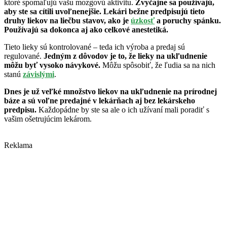
ktoré spomaľujú vašu mozgovú aktivitu.
Zvyčajne sa používajú,
aby ste sa cítili uvoľnenejšie.
Lekári bežne predpisujú tieto
druhy liekov na liečbu stavov, ako je
úzkosť
a poruchy spánku.
Používajú sa dokonca aj ako celkové anestetiká.
Tieto lieky sú kontrolované – teda ich výroba a predaj sú
regulované.
Jedným z dôvodov je to, že lieky na ukľudnenie
môžu byť vysoko návykové.
Môžu spôsobiť, že ľudia sa na nich
stanú
závislými
.
Dnes je už veľké množstvo liekov na ukľudnenie na prírodnej
báze a sú voľne predajné v lekárňach aj bez lekárskeho
predpisu.
Každopádne by ste sa ale o ich užívaní mali poradiť s
vašim ošetrujúcim lekárom.
Reklama