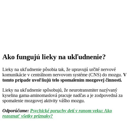
Ako fungujú lieky na ukľudnenie?
Lieky na ukľudnenie pôsobia tak, že upravujú určité nervové
komunikácie v centrálnom nervovom systéme (CNS) do mozgu.
V
tomto prípade uvoľňujú telo spomalením mozgovej činnosti.
Lieky na ukľudnenie spôsobujú, že neurotransmiter nazývaný
kyselina gama-aminomaslová pracuje nadčas a je zodpovedná za
spomalenie mozgovej aktivity vášho mozgu.
Odporúčame:
Psychické poruchy detí v ranom veku: Ako
rozoznať všetky príznaky?