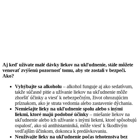
Aj keď užívate malé dávky liekov na ukľudnenie, stále môžete
venovať zvýšenú pozornosť tomu, aby ste zostali v bezpečí.
Ako?
Vyhýbajte sa alkoholu
– alkohol funguje aj ako sedatívum,
takže súčasné pitie a užívanie liekov na ukľudnenie môže
zhoršiť účinky a viesť k nebezpečným, život ohrozujúcim
príznakom, ako je strata vedomia alebo zastavenie dýchania.
Nemiešajte lieky na ukľudnenie spolu alebo s inými
liekmi, ktoré majú podobné účinky
– miešanie liekov na
ukľudnenie alebo ich užívanie s inými liekmi, ktoré spôsobujú
ospalosť, ako sú antihistaminiká, môže viesť k škodlivým
vedľajším účinkom, dokonca k predávkovaniu.
Neužívajte lieky na ukľudnenie počas tehotenstva bez