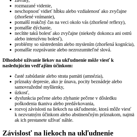
závraty,
rozmazané videnie,
neschopnosť vidieť hĺbku alebo vzdialenosť ako zvyčajne
(zhoršené vnímanie),
pomalší reakčný čas na veci okolo vás (zhoršené reflexy),
pomalšie dýchanie,
necítite takú bolesť ako zvyčajne (niekedy dokonca ani ostrú
alebo intenzívnu bolesť),
problémy so sústredením alebo myslením (zhoršená kognícia),
pomalšie rozprávanie alebo nezrozumiteľné slová.
Dlhodobé užívanie liekov na ukľudnenie môže viesť k
nasledujúcim vedľajším účinkom:
časté zabúdanie alebo strata pamäti (amnézia),
príznaky depresie, ako je únava, pocity beznádeje alebo
samovražedné myšlienky,
úzkosť,
dysfunkcia pečene alebo zlyhanie pečene v dôsledku
poškodenia tkaniva alebo predávkovania,
rozvoj závislosti na liekoch na ukľudnenie, ktorá môže viesť
k nezvratným účinkom alebo abstinenčným príznakom, najmä
ak ich prestanete užívať náhle.
Závislosť na liekoch na ukľudnenie