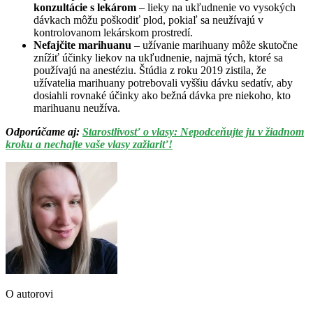
konzultácie s lekárom
– lieky na ukľudnenie vo vysokých
dávkach môžu poškodiť plod, pokiaľ sa neužívajú v
kontrolovanom lekárskom prostredí.
Nefajčite marihuanu
– užívanie marihuany môže skutočne
znížiť účinky liekov na ukľudnenie, najmä tých, ktoré sa
používajú na anestéziu. Štúdia z roku 2019 zistila, že
užívatelia marihuany potrebovali vyššiu dávku sedatív, aby
dosiahli rovnaké účinky ako bežná dávka pre niekoho, kto
marihuanu neužíva.
Odporúčame aj:
Starostlivosť o vlasy: Nepodceňujte ju v žiadnom
kroku a nechajte vaše vlasy zažiariť!
O autorovi