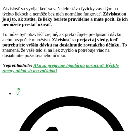
Závislosť sa vyvíja, keď sa vaše telo stáva fyzicky závislým na
týchto liekoch a nemôže bez nich normálne fungovať.
Závislosťou
je aj to, ak zistíte, že lieky beriete pravidelne a máte pocit, že ich
nemôžete prestať užívať.
To môže byť obzvlášť zrejmé, ak prekračujete predpísanú dávku
alebo bezpečné množstvo.
Závislosť sa prejaví aj vtedy, keď
potrebujete vyššiu dávku na dosiahnutie rovnakého účinku.
To
znamená, že vaše telo si na liek zvyklo a potrebuje viac na
dosiahnutie požadovaného účinku.
Neprehliadnite:
Ako sa prejavuje bipolárna porucha? Rýchle
zmeny nálad sú len začiatok!