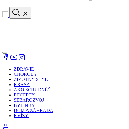
ZDRAVIE
CHOROBY
ŽIVOTNÝ ŠTÝL
KRÁSA
AKO SCHUDNÚŤ
RECEPTY
SEBAROZVOJ
BYLINKY
DOM A ZÁHRADA
KVÍZY