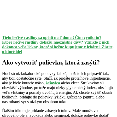
Tieto liečivé rastliny sa oplatí mať doma! Čím vynikajú?
Ktoré liečivé rastliny dokážu naozajstné divy? Vzniklo z nich
dokonca veľa liekov, ktoré si bežne kupujeme v lekárni. Zistite,
o ktoré ide!
Ako vytvoriť polievku, ktorá zasýti?
Hoci sú nízkokalorické polievky ľahké, môžete ich pripraviť tak,
aby boli dostatočne sýte. Stačí, ak pridáte proteínové ingrediencie,
ako je biele kuracie mäso,
šošovica
alebo cícer. Strukoviny sú
obzvlášť výhodné, pretože majú nízky glykemický index, obsahujú
veľa vlákniny a pomaly uvoľňujú energiu. Ak chcete zvýšiť obsah
bielkovín, pridajte do polievky lyžičku gréckeho jogurtu alebo
nastrúhaný syr s nízkym obsahom tuku.
Ďalším trikom je pridanie zdravých tukov. Malé množstvo
olivového oleja, avokáda alebo semienok dokáže polievke dodať