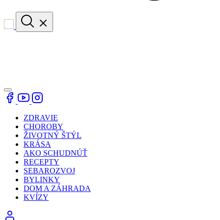
ZDRAVIE
CHOROBY
ŽIVOTNÝ ŠTÝL
KRÁSA
AKO SCHUDNÚŤ
RECEPTY
SEBAROZVOJ
BYLINKY
DOM A ZÁHRADA
KVÍZY