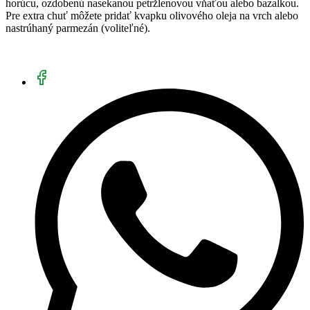
horúcu, ozdobenú nasekanou petržlenovou vňaťou alebo bazalkou.
Pre extra chuť môžete pridať kvapku olivového oleja na vrch alebo
nastrúhaný parmezán (voliteľné).