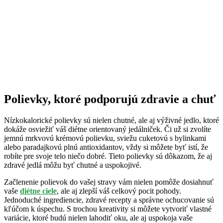
Polievky, ktoré podporujú zdravie a chuť
Nízkokalorické polievky sú nielen chutné, ale aj výživné jedlo, ktoré
dokáže osviežiť váš diétne orientovaný jedálniček. Či už si zvolíte
jemnú mrkvovú krémovú polievku, sviežu cuketovú s bylinkami
alebo paradajkovú plnú antioxidantov, vždy si môžete byť istí, že
robíte pre svoje telo niečo dobré. Tieto polievky sú dôkazom, že aj
zdravé jedlá môžu byť chutné a uspokojivé.
Začlenenie polievok do vašej stravy vám nielen pomôže dosiahnuť
vaše
diétne ciele
, ale aj zlepší váš celkový pocit pohody.
Jednoduché ingrediencie, zdravé recepty a správne ochucovanie sú
kľúčom k úspechu. S trochou kreativity si môžete vytvoriť vlastné
variácie, ktoré budú nielen lahodiť oku, ale aj uspokoja vaše