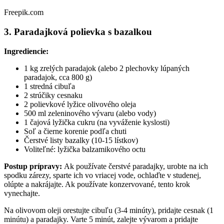
Freepik.com
3. Paradajková polievka s bazalkou
Ingrediencie:
1 kg zrelých paradajok (alebo 2 plechovky lúpaných
paradajok, cca 800 g)
1 stredná cibuľa
2 strúčiky cesnaku
2 polievkové lyžice olivového oleja
500 ml zeleninového vývaru (alebo vody)
1 čajová lyžička cukru (na vyváženie kyslosti)
Soľ a čierne korenie podľa chuti
Čerstvé listy bazalky (10-15 lístkov)
Voliteľné: lyžička balzamikového octu
Postup prípravy:
Ak používate čerstvé paradajky, urobte na ich
spodku zárezy, sparte ich vo vriacej vode, ochlaďte v studenej,
olúpte a nakrájajte. Ak používate konzervované, tento krok
vynechajte.
Na olivovom oleji orestujte cibuľu (3-4 minúty), pridajte cesnak (1
minútu) a paradajky. Varte 5 minút, zalejte vývarom a pridajte