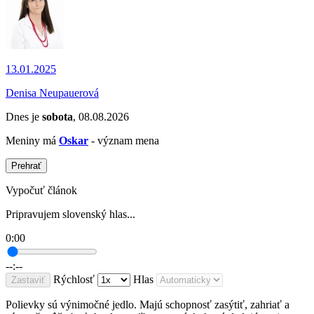
13.01.2025
Denisa Neupauerová
Dnes je
sobota
, 08.08.2026
Meniny má
Oskar
- význam mena
Prehrať
Vypočuť článok
Pripravujem slovenský hlas...
0:00
--:--
Rýchlosť
Hlas
Zastaviť
Polievky sú výnimočné jedlo. Majú schopnosť zasýtiť, zahriať a