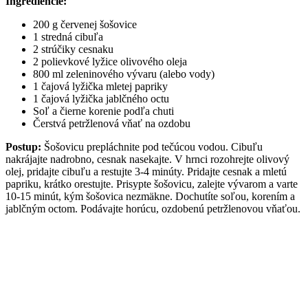
Ingrediencie:
200 g červenej šošovice
1 stredná cibuľa
2 strúčiky cesnaku
2 polievkové lyžice olivového oleja
800 ml zeleninového vývaru (alebo vody)
1 čajová lyžička mletej papriky
1 čajová lyžička jablčného octu
Soľ a čierne korenie podľa chuti
Čerstvá petržlenová vňať na ozdobu
Postup:
Šošovicu prepláchnite pod tečúcou vodou. Cibuľu
nakrájajte nadrobno, cesnak nasekajte. V hrnci rozohrejte olivový
olej, pridajte cibuľu a restujte 3-4 minúty. Pridajte cesnak a mletú
papriku, krátko orestujte. Prisypte šošovicu, zalejte vývarom a varte
10-15 minút, kým šošovica nezmäkne. Dochutíte soľou, korením a
jablčným octom. Podávajte horúcu, ozdobenú petržlenovou vňaťou.