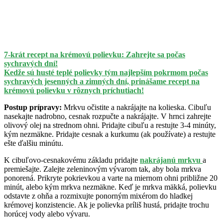
7-krát recept na krémovú polievku: Zahrejte sa počas
sychravých dní!
Kedže sú husté teplé polievky tým najlepším pokrmom počas
sychravých jesenných a zimných dní, prinášame recept na
krémovú polievku v rôznych príchutiach!
Postup prípravy:
Mrkvu očistite a nakrájajte na kolieska. Cibuľu
nasekajte nadrobno, cesnak rozpučte a nakrájajte. V hrnci zahrejte
olivový olej na strednom ohni. Pridajte cibuľu a restujte 3-4 minúty,
kým nezmäkne. Pridajte cesnak a kurkumu (ak používate) a restujte
ešte ďalšiu minútu.
K cibuľovo-cesnakovému základu pridajte
nakrájanú mrkvu
a
premiešajte. Zalejte zeleninovým vývarom tak, aby bola mrkva
ponorená. Prikryte pokrievkou a varte na miernom ohni približne 20
minút, alebo kým mrkva nezmäkne. Keď je mrkva mäkká, polievku
odstavte z ohňa a rozmixujte ponorným mixérom do hladkej
krémovej konzistencie. Ak je polievka príliš hustá, pridajte trochu
horúcej vody alebo vývaru.