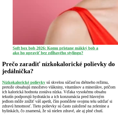
Soft box bob 2026: Komu pristane mäkký bob a
ako ho upraviť bez zdĺhavého stylingu?
Prečo zaradiť nízkokalorické polievky do
jedálnička?
Nízkokalorické polievky
sú skvelou súčasťou diétneho režimu,
pretože obsahujú množstvo vlákniny, vitamínov a minerálov, pričom
ich kalorická hodnota zostáva nízka. Vďaka vysokému obsahu
tekutín podporujú hydratáciu a ich konzumácia pred hlavným
jedlom môže znížiť váš apetít, čím pomôžete svojmu telu udržať si
zdravú hmotnosť. Tieto polievky sú často založené na zelenine a
bylinkách, čo znamená, že sú nielen zdravé, ale aj plné chutí.