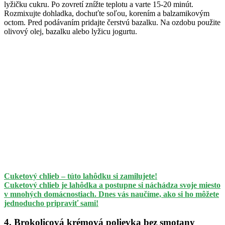
lyžičku cukru. Po zovretí znížte teplotu a varte 15-20 minút.
Rozmixujte dohladka, dochuťte soľou, korením a balzamikovým
octom. Pred podávaním pridajte čerstvú bazalku. Na ozdobu použite
olivový olej, bazalku alebo lyžicu jogurtu.
Cuketový chlieb – túto lahôdku si zamilujete!
Cuketový chlieb je lahôdka a postupne si náchádza svoje miesto
v mnohých domácnostiach. Dnes vás naučíme, ako si ho môžete
jednoducho pripraviť sami!
4. Brokolicová krémová polievka bez smotany