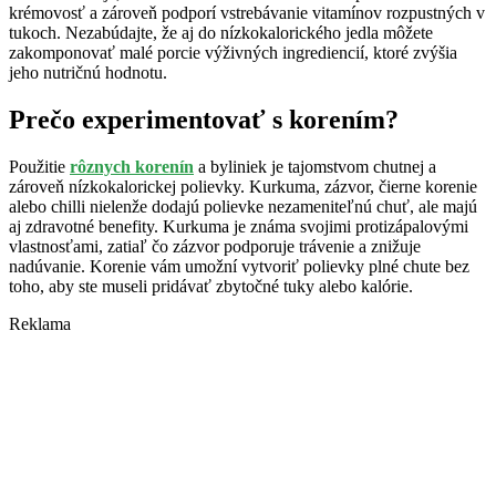
krémovosť a zároveň podporí vstrebávanie vitamínov rozpustných v
tukoch. Nezabúdajte, že aj do nízkokalorického jedla môžete
zakomponovať malé porcie výživných ingrediencií, ktoré zvýšia
jeho nutričnú hodnotu.
Prečo experimentovať s korením?
Použitie
rôznych korenín
a byliniek je tajomstvom chutnej a
zároveň nízkokalorickej polievky. Kurkuma, zázvor, čierne korenie
alebo chilli nielenže dodajú polievke nezameniteľnú chuť, ale majú
aj zdravotné benefity. Kurkuma je známa svojimi protizápalovými
vlastnosťami, zatiaľ čo zázvor podporuje trávenie a znižuje
nadúvanie. Korenie vám umožní vytvoriť polievky plné chute bez
toho, aby ste museli pridávať zbytočné tuky alebo kalórie.
Reklama