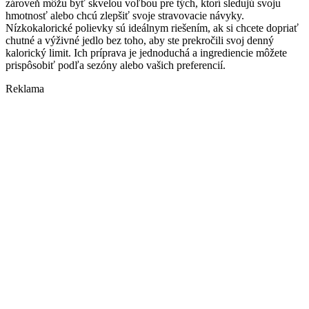
zároveň môžu byť skvelou voľbou pre tých, ktorí sledujú svoju
hmotnosť alebo chcú zlepšiť svoje stravovacie návyky.
Nízkokalorické polievky sú ideálnym riešením, ak si chcete dopriať
chutné a výživné jedlo bez toho, aby ste prekročili svoj denný
kalorický limit. Ich príprava je jednoduchá a ingrediencie môžete
prispôsobiť podľa sezóny alebo vašich preferencií.
Reklama