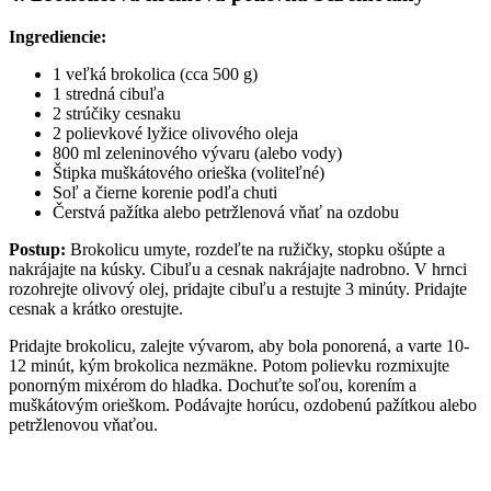
Ingrediencie:
1 veľká brokolica (cca 500 g)
1 stredná cibuľa
2 strúčiky cesnaku
2 polievkové lyžice olivového oleja
800 ml zeleninového vývaru (alebo vody)
Štipka muškátového orieška (voliteľné)
Soľ a čierne korenie podľa chuti
Čerstvá pažítka alebo petržlenová vňať na ozdobu
Postup:
Brokolicu umyte, rozdeľte na ružičky, stopku ošúpte a
nakrájajte na kúsky. Cibuľu a cesnak nakrájajte nadrobno. V hrnci
rozohrejte olivový olej, pridajte cibuľu a restujte 3 minúty. Pridajte
cesnak a krátko orestujte.
Pridajte brokolicu, zalejte vývarom, aby bola ponorená, a varte 10-
12 minút, kým brokolica nezmäkne. Potom polievku rozmixujte
ponorným mixérom do hladka. Dochuťte soľou, korením a
muškátovým orieškom. Podávajte horúcu, ozdobenú pažítkou alebo
petržlenovou vňaťou.