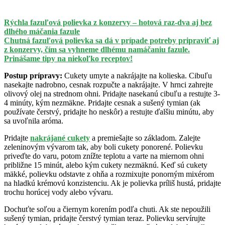
Rýchla fazuľová polievka z konzervy – hotová raz-dva aj bez
dlhého máčania fazule
Chutná fazuľová polievka sa dá v prípade potreby pripraviť aj
z konzervy, čím sa vyhneme dlhému namáčaniu fazule.
Prinášame tipy na niekoľko receptov!
Postup prípravy:
Cukety umyte a nakrájajte na kolieska. Cibuľu
nasekajte nadrobno, cesnak rozpučte a nakrájajte. V hrnci zahrejte
olivový olej na strednom ohni. Pridajte nasekanú cibuľu a restujte 3-
4 minúty, kým nezmäkne. Pridajte cesnak a sušený tymian (ak
používate čerstvý, pridajte ho neskôr) a restujte ďalšiu minútu, aby
sa uvoľnila aróma.
Pridajte
nakrájané cukety
a premiešajte so základom. Zalejte
zeleninovým vývarom tak, aby boli cukety ponorené. Polievku
priveďte do varu, potom znížte teplotu a varte na miernom ohni
približne 15 minút, alebo kým cukety nezmäknú. Keď sú cukety
mäkké, polievku odstavte z ohňa a rozmixujte ponorným mixérom
na hladkú krémovú konzistenciu. Ak je polievka príliš hustá, pridajte
trochu horúcej vody alebo vývaru.
Dochuťte soľou a čiernym korením podľa chuti. Ak ste nepoužili
sušený tymian, pridajte čerstvý tymian teraz. Polievku servírujte