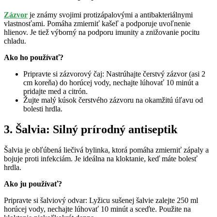
Zázvor
je známy svojimi protizápalovými a antibakteriálnymi
vlastnosťami. Pomáha zmierniť kašeľ a podporuje uvoľnenie
hlienov. Je tiež výborný na podporu imunity a znižovanie pocitu
chladu.
Ako ho používať?
Pripravte si zázvorový čaj: Nastrúhajte čerstvý zázvor (asi 2
cm koreňa) do horúcej vody, nechajte lúhovať 10 minút a
pridajte med a citrón.
Žujte malý kúsok čerstvého zázvoru na okamžitú úľavu od
bolesti hrdla.
3. Šalvia: Silný prírodný antiseptik
Šalvia je obľúbená liečivá bylinka, ktorá pomáha zmierniť zápaly a
bojuje proti infekciám. Je ideálna na kloktanie, keď máte bolesť
hrdla.
Ako ju používať?
Pripravte si šalviový odvar: Lyžicu sušenej šalvie zalejte 250 ml
horúcej vody, nechajte lúhovať 10 minút a sceďte. Použite na