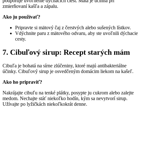
podporuje uvoľnenie dýchacích ciest. Mäta je účinná pri
zmierňovaní kašľa a zápalu.
Ako ju používať?
Pripravte si mätový čaj z čerstvých alebo sušených lístkov.
Vdýchnite paru z mätového odvaru, aby ste uvoľnili dýchacie
cesty.
7. Cibuľový sirup: Recept starých mám
Cibuľa je bohatá na sírne zlúčeniny, ktoré majú antibakteriálne
účinky. Cibuľový sirup je osvedčeným domácim liekom na kašeľ.
Ako ho pripraviť?
Nakrájajte cibuľu na tenké plátky, posypte ju cukrom alebo zalejte
medom. Nechajte stáť niekoľko hodín, kým sa nevytvorí sirup.
Užívajte po lyžičkách niekoľkokrát denne.