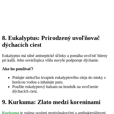
8. Eukalyptus: Prirodzený uvoľňovač
dýchacích ciest
Eukalyptus má silné antiseptické účinky a pomáha uvoľniť hlieny
pri kašli. Jeho osviežujúca vôňa navyše podporuje dýchanie.
Ako ho používať?
Pridajte niekoľko kvapiek eukalyptového oleja do misky s
horúcou vodou a inhalujte paru.
Použite eukalyptový balzam na hrudník na uvoľnenie
dýchacích ciest.
9. Kurkuma: Zlato medzi koreninami
Kurkuma
je známa svojimi protizápalovými a antibakteriálnymi