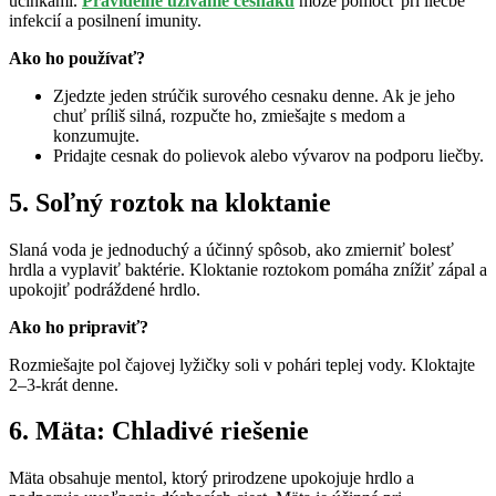
účinkami.
Pravidelné užívanie cesnaku
môže pomôcť pri liečbe
infekcií a posilnení imunity.
Ako ho používať?
Zjedzte jeden strúčik surového cesnaku denne. Ak je jeho
chuť príliš silná, rozpučte ho, zmiešajte s medom a
konzumujte.
Pridajte cesnak do polievok alebo vývarov na podporu liečby.
5. Soľný roztok na kloktanie
Slaná voda je jednoduchý a účinný spôsob, ako zmierniť bolesť
hrdla a vyplaviť baktérie. Kloktanie roztokom pomáha znížiť zápal a
upokojiť podráždené hrdlo.
Ako ho pripraviť?
Rozmiešajte pol čajovej lyžičky soli v pohári teplej vody. Kloktajte
2–3-krát denne.
6. Mäta: Chladivé riešenie
Mäta obsahuje mentol, ktorý prirodzene upokojuje hrdlo a