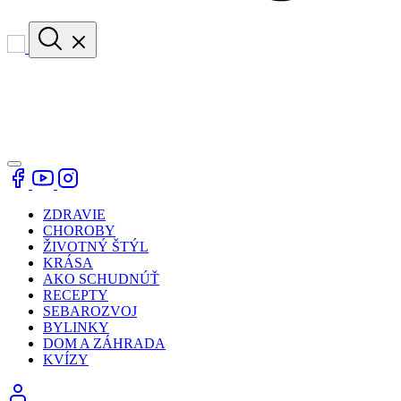
ZDRAVIE
CHOROBY
ŽIVOTNÝ ŠTÝL
KRÁSA
AKO SCHUDNÚŤ
RECEPTY
SEBAROZVOJ
BYLINKY
DOM A ZÁHRADA
KVÍZY