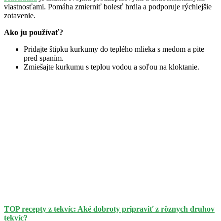
vlastnosťami. Pomáha zmierniť bolesť hrdla a podporuje rýchlejšie
zotavenie.
Ako ju používať?
Pridajte štipku kurkumy do teplého mlieka s medom a pite
pred spaním.
Zmiešajte kurkumu s teplou vodou a soľou na kloktanie.
TOP recepty z tekvíc: Aké dobroty pripraviť z rôznych druhov
tekvíc?