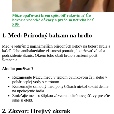
Môže opaľovací krém spôsobiť rakovinu? Čo
hovoria vedecké dôkazy a prečo sa netreba báť
SPF
1. Med: Prírodný balzam na hrdlo
Med je jedným z najznámejších prírodných liekov na bolesť hrdla a
kašeľ. Jeho antibakteriálne vlastnosti pomáhajú znižovať zápal a
podráždenie slizníc. Okrem toho obalí hrdlo a zmierni pocit
škrabania.
Ako ho používať?
Rozmiešajte lyžicu medu v teplom bylinkovom čaji alebo v
pohári teplej vody s citrónom.
Konzumujte samotný med po lyžičkách niekoľkokrát denne
na upokojenie hrdla.
Zmiešajte med so štipkou zázvoru a citrónovej šťavy pre ešte
silnejší efekt.
2. Zázvor: Hrejivý zázrak