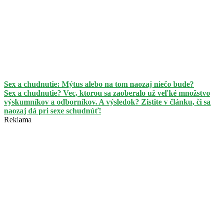
Sex a chudnutie: Mýtus alebo na tom naozaj niečo bude?
Sex a chudnutie? Vec, ktorou sa zaoberalo už veľké množstvo
výskumníkov a odborníkov. A výsledok? Zistite v článku, či sa
naozaj dá pri sexe schudnúť!
Reklama