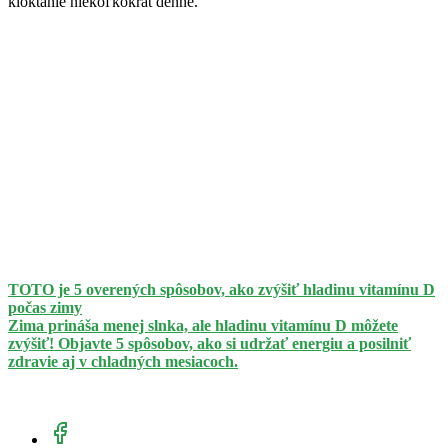
kloktanie niekoľkokrát denne.
TOTO je 5 overených spôsobov, ako zvýšiť hladinu vitamínu D
počas zimy
Zima prináša menej slnka, ale hladinu vitamínu D môžete
zvýšiť! Objavte 5 spôsobov, ako si udržať energiu a posilniť
zdravie aj v chladných mesiacoch.