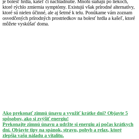
je bolesť hrdla, kašeľ či nachladnutie. Mnohí siahajú po liekoch,
ktoré rýchlo zmiernia symptómy. Existujú však prírodné alternatívy,
ktoré sú nielen účinné, ale aj šetrné k telu. Ponúkame vám zoznam
osvedčených prírodných prostriedkov na bolesť hrdla a kašeľ, ktoré
môžete vyskúšať doma.
Ako prekonať zimnú únavu a využiť krátke dni? Objavte 5
spôsobov, ako si zvýšiť energiu!
Prekonajte zimnú únavu a udržte si energiu aj počas krátkych
dní. Objavte tipy na spánok, stravu, pohyb a relax, ktoré
zlepšia vašu náladu a vitalitu.