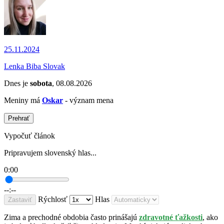
25.11.2024
Lenka Biba Slovak
Dnes je
sobota
, 08.08.2026
Meniny má
Oskar
- význam mena
Prehrať
Vypočuť článok
Pripravujem slovenský hlas...
0:00
--:--
Rýchlosť
Hlas
Zastaviť
Zima a prechodné obdobia často prinášajú
zdravotné ťažkosti
, ako