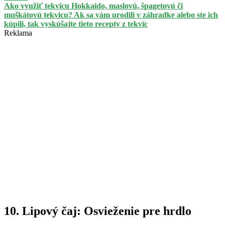
Ako využiť tekvicu Hokkaido, maslovú, špagetovú či
muškátovú tekvicu? Ak sa vám urodili v záhradke alebo ste ich
kúpili, tak vyskúšajte tieto recepty z tekvíc
Reklama
10. Lipový čaj: Osvieženie pre hrdlo