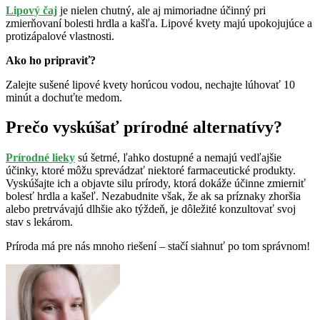
Lipový čaj
je nielen chutný, ale aj mimoriadne účinný pri
zmierňovaní bolesti hrdla a kašľa. Lipové kvety majú upokojujúce a
protizápalové vlastnosti.
Ako ho pripraviť?
Zalejte sušené lipové kvety horúcou vodou, nechajte lúhovať 10
minút a dochuťte medom.
Prečo vyskúšať prírodné alternatívy?
Prírodné lieky
sú šetrné, ľahko dostupné a nemajú vedľajšie
účinky, ktoré môžu sprevádzať niektoré farmaceutické produkty.
Vyskúšajte ich a objavte silu prírody, ktorá dokáže účinne zmierniť
bolesť hrdla a kašeľ. Nezabudnite však, že ak sa príznaky zhoršia
alebo pretrvávajú dlhšie ako týždeň, je dôležité konzultovať svoj
stav s lekárom.
Príroda má pre nás mnoho riešení – stačí siahnuť po tom správnom!