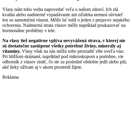
Vlasy nám toho vedia napovedať veľa o našom zdraví. Ich zlá
kvalita alebo nadmerné vypadávanie ani zďaleka nemusí súvisieť
len so samotnými vlasmi. Môže ísť totiž o jeden z prejavov nejakého
ochorenia. Nadmerná strata vlasov môže napríklad poukazovať na
hormonálne problémy v tele.
Na vlasy tiež negatívne vplýva nevyvážená strava, v ktorej nie
sú dostatočne zastúpené všetky potrebné živiny, minerály aj
vitamíny.
Vlasy však na nás môžu toho prezradiť ešte oveľa viac.
Pri bližšom skúmaní, napríklad pod mikroskopom a podobne, vie
odborník z vlasov zistiť, čo ste za posledné obdobie jedli alebo pili,
aké lieky užívate aj v akom prostredí žijete.
Reklama