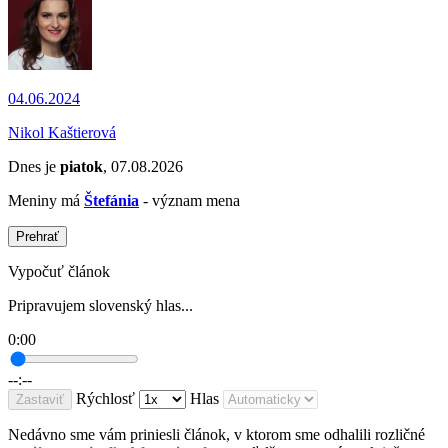
04.06.2024
Nikol Kaštierová
Dnes je
piatok
, 07.08.2026
Meniny má
Štefánia
- význam mena
Prehrať
Vypočuť článok
Pripravujem slovenský hlas...
0:00
--:--
Rýchlosť
Hlas
Zastaviť
Nedávno sme vám priniesli článok, v ktorom sme odhalili rozličné