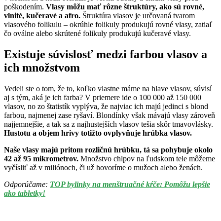
poškodením.
Vlasy môžu mať rôzne štruktúry, ako sú rovné,
vlnité, kučeravé a afro.
Štruktúra vlasov je určovaná tvarom
vlasového folikulu – okrúhle folikuly produkujú rovné vlasy, zatiaľ
čo oválne alebo skrútené folikuly produkujú kučeravé vlasy.
Existuje súvislosť medzi farbou vlasov a
ich množstvom
Vedeli ste o tom, že to, koľko vlastne máme na hlave vlasov, súvisí
aj s tým, aká je ich farba? V priemere ide o 100 000 až 150 000
vlasov, no zo štatistík vyplýva, že najviac ich majú jedinci s blond
farbou, najmenej zase ryšaví. Blondínky však mávajú vlasy zároveň
najjemnejšie, a tak sa z najhustejších vlasov tešia skôr tmavovlásky.
Hustotu a objem hrivy totižto ovplyvňuje hrúbka vlasov.
Naše vlasy majú pritom rozličnú hrúbku, tá sa pohybuje okolo
42 až 95 mikrometrov.
Množstvo chlpov na ľudskom tele môžeme
vyčísliť až v miliónoch, či už hovoríme o mužoch alebo ženách.
Odporúčame:
TOP bylinky na menštruačné kŕče: Pomôžu lepšie
ako tabletky!