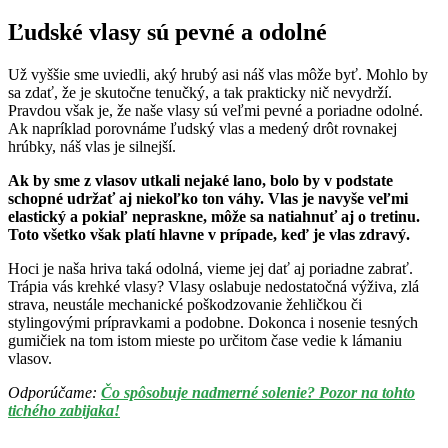
Ľudské vlasy sú pevné a odolné
Už vyššie sme uviedli, aký hrubý asi náš vlas môže byť. Mohlo by
sa zdať, že je skutočne tenučký, a tak prakticky nič nevydrží.
Pravdou však je, že naše vlasy sú veľmi pevné a poriadne odolné.
Ak napríklad porovnáme ľudský vlas a medený drôt rovnakej
hrúbky, náš vlas je silnejší.
Ak by sme z vlasov utkali nejaké lano, bolo by v podstate
schopné udržať aj niekoľko ton váhy. Vlas je navyše veľmi
elastický a pokiaľ nepraskne, môže sa natiahnuť aj o tretinu.
Toto všetko však platí hlavne v prípade, keď je vlas zdravý.
Hoci je naša hriva taká odolná, vieme jej dať aj poriadne zabrať.
Trápia vás krehké vlasy? Vlasy oslabuje nedostatočná výživa, zlá
strava, neustále mechanické poškodzovanie žehličkou či
stylingovými prípravkami a podobne. Dokonca i nosenie tesných
gumičiek na tom istom mieste po určitom čase vedie k lámaniu
vlasov.
Odporúčame:
Čo spôsobuje nadmerné solenie? Pozor na tohto
tichého zabijaka!