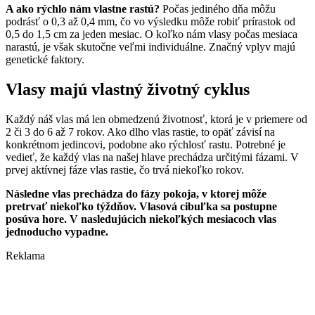
A ako rýchlo nám vlastne rastú?
Počas jediného dňa môžu
podrásť o 0,3 až 0,4 mm, čo vo výsledku môže robiť prírastok od
0,5 do 1,5 cm za jeden mesiac. O koľko nám vlasy počas mesiaca
narastú, je však skutočne veľmi individuálne. Značný vplyv majú
genetické faktory.
Vlasy majú vlastný životný cyklus
Každý náš vlas má len obmedzenú životnosť, ktorá je v priemere od
2 či 3 do 6 až 7 rokov. Ako dlho vlas rastie, to opäť závisí na
konkrétnom jedincovi, podobne ako rýchlosť rastu. Potrebné je
vedieť, že každý vlas na našej hlave prechádza určitými fázami. V
prvej aktívnej fáze vlas rastie, čo trvá niekoľko rokov.
Následne vlas prechádza do fázy pokoja, v ktorej môže
pretrvať niekoľko týždňov. Vlasová cibuľka sa postupne
posúva hore. V nasledujúcich niekoľkých mesiacoch vlas
jednoducho vypadne.
Reklama