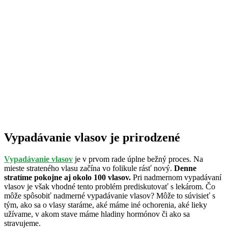
Vypadávanie vlasov je prirodzené
Vypadávanie vlasov
je v prvom rade úplne bežný proces. Na
mieste strateného vlasu začína vo folikule rásť nový.
Denne
stratíme pokojne aj okolo 100 vlasov.
Pri nadmernom vypadávaní
vlasov je však vhodné tento problém prediskutovať s lekárom. Čo
môže spôsobiť nadmerné vypadávanie vlasov? Môže to súvisieť s
tým, ako sa o vlasy staráme, aké máme iné ochorenia, aké lieky
užívame, v akom stave máme hladiny hormónov či ako sa
stravujeme.