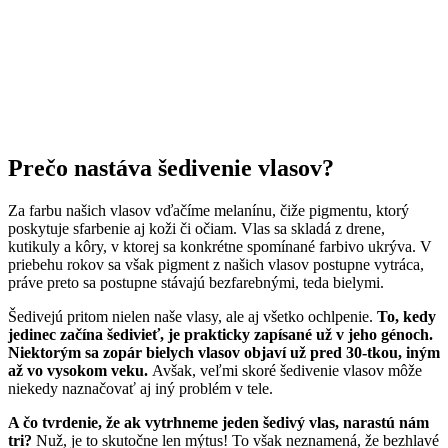
Prečo nastáva šedivenie vlasov?
Za farbu našich vlasov vďačíme melanínu, čiže pigmentu, ktorý
poskytuje sfarbenie aj koži či očiam. Vlas sa skladá z drene,
kutikuly a kôry, v ktorej sa konkrétne spomínané farbivo ukrýva. V
priebehu rokov sa však pigment z našich vlasov postupne vytráca,
práve preto sa postupne stávajú bezfarebnými, teda bielymi.
Šedivejú pritom nielen naše vlasy, ale aj všetko ochlpenie.
To, kedy
jedinec začína šedivieť, je prakticky zapísané už v jeho génoch.
Niektorým sa zopár bielych vlasov objaví už pred 30-tkou, iným
až vo vysokom veku.
Avšak, veľmi skoré šedivenie vlasov môže
niekedy naznačovať aj iný problém v tele.
A čo tvrdenie, že ak vytrhneme jeden šedivý vlas, narastú nám
tri?
Nuž, je to skutočne len mýtus! To však neznamená, že bezhlavé