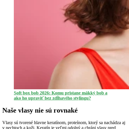
Soft box bob 2026: Komu pristane mäkký bob a
ako ho upraviť bez zdĺhavého stylingu?
Naše vlasy nie sú rovnaké
Vlasy sú tvorené hlavne keratínom, proteínom, ktorý sa nachádza aj
v nechtoch a koži. Keratín je veľmi odolný a chráni vlasy pred