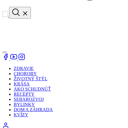
ZDRAVIE
CHOROBY
ŽIVOTNÝ ŠTÝL
KRÁSA
AKO SCHUDNÚŤ
RECEPTY
SEBAROZVOJ
BYLINKY
DOM A ZÁHRADA
KVÍZY