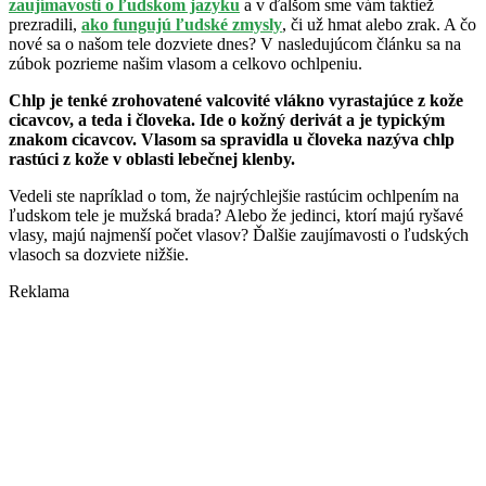
zaujímavosti o ľudskom jazyku
a v ďalšom sme vám taktiež
prezradili,
ako fungujú ľudské zmysly
, či už hmat alebo zrak. A čo
nové sa o našom tele dozviete dnes? V nasledujúcom článku sa na
zúbok pozrieme našim vlasom a celkovo ochlpeniu.
Chlp je tenké zrohovatené valcovité vlákno vyrastajúce z kože
cicavcov, a teda i človeka. Ide o kožný derivát a je typickým
znakom cicavcov. Vlasom sa spravidla u človeka nazýva chlp
rastúci z kože v oblasti lebečnej klenby.
Vedeli ste napríklad o tom, že najrýchlejšie rastúcim ochlpením na
ľudskom tele je mužská brada? Alebo že jedinci, ktorí majú ryšavé
vlasy, majú najmenší počet vlasov? Ďalšie zaujímavosti o ľudských
vlasoch sa dozviete nižšie.
Reklama