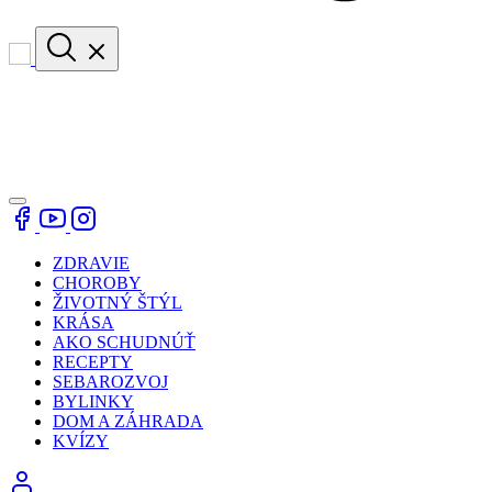
ZDRAVIE
CHOROBY
ŽIVOTNÝ ŠTÝL
KRÁSA
AKO SCHUDNÚŤ
RECEPTY
SEBAROZVOJ
BYLINKY
DOM A ZÁHRADA
KVÍZY