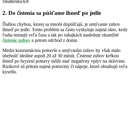
Shutterstock®
2. Do čistenia sa púšťame ihneď po jedle
Ďalšou chybou, ktorej sa mnohí dopúšťajú, je umývanie zubov
ihneď po jedle. Tento problém sa často vyskytuje najmä ráno, kedy
ľudia nemajú veľa času a tak po raňajkách nasleduje okamžité
čistenie zubov
a potom odchod z domu.
Medzi konzumáciou potravín a umývaním zubov by však malo
ubehnúť ideálne aspoň 20 až 30 minút. Čistenie zubov kefkou
ihneď po hryzení potravy môže mať negatívny vplyv na sklovinu.
Rizikové sú pritom najmä potraviny či nápoje, ktoré obsahujú veľa
kyselín.