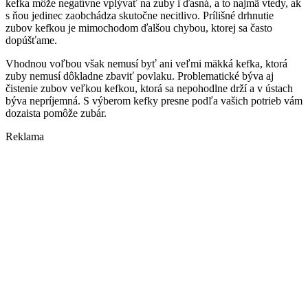
kefka môže negatívne vplývať na zuby i ďasná, a to najmä vtedy, ak
s ňou jedinec zaobchádza skutočne necitlivo. Prílišné drhnutie
zubov kefkou je mimochodom ďalšou chybou, ktorej sa často
dopúšťame.
Vhodnou voľbou však nemusí byť ani veľmi mäkká kefka, ktorá
zuby nemusí dôkladne zbaviť povlaku. Problematické býva aj
čistenie zubov veľkou kefkou, ktorá sa nepohodlne drží a v ústach
býva nepríjemná. S výberom kefky presne podľa vašich potrieb vám
dozaista pomôže zubár.
Reklama