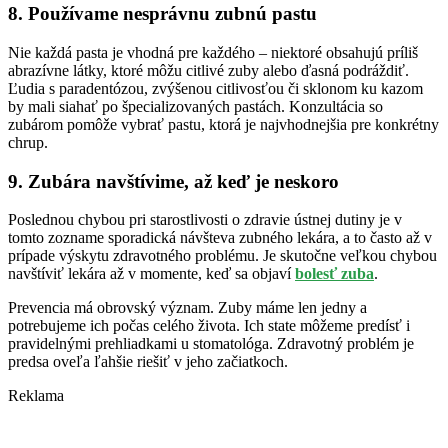
8. Používame nesprávnu zubnú pastu
Nie každá pasta je vhodná pre každého – niektoré obsahujú príliš
abrazívne látky, ktoré môžu citlivé zuby alebo ďasná podráždiť.
Ľudia s paradentózou, zvýšenou citlivosťou či sklonom ku kazom
by mali siahať po špecializovaných pastách. Konzultácia so
zubárom pomôže vybrať pastu, ktorá je najvhodnejšia pre konkrétny
chrup.
9. Zubára navštívime, až keď je neskoro
Poslednou chybou pri starostlivosti o zdravie ústnej dutiny je v
tomto zozname sporadická návšteva zubného lekára, a to často až v
prípade výskytu zdravotného problému. Je skutočne veľkou chybou
navštíviť lekára až v momente, keď sa objaví
bolesť zuba
.
Prevencia má obrovský význam. Zuby máme len jedny a
potrebujeme ich počas celého života. Ich state môžeme predísť i
pravidelnými prehliadkami u stomatológa. Zdravotný problém je
predsa oveľa ľahšie riešiť v jeho začiatkoch.
Reklama