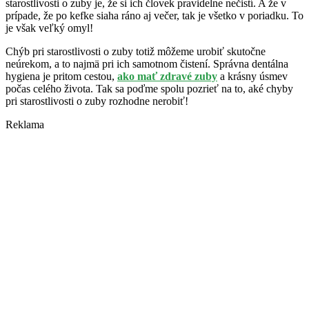
starostlivosti o zuby je, že si ich človek pravidelne nečistí. A že v
prípade, že po kefke siaha ráno aj večer, tak je všetko v poriadku. To
je však veľký omyl!
Chýb pri starostlivosti o zuby totiž môžeme urobiť skutočne
neúrekom, a to najmä pri ich samotnom čistení. Správna dentálna
hygiena je pritom cestou,
ako mať zdravé zuby
a krásny úsmev
počas celého života. Tak sa poďme spolu pozrieť na to, aké chyby
pri starostlivosti o zuby rozhodne nerobiť!
Reklama