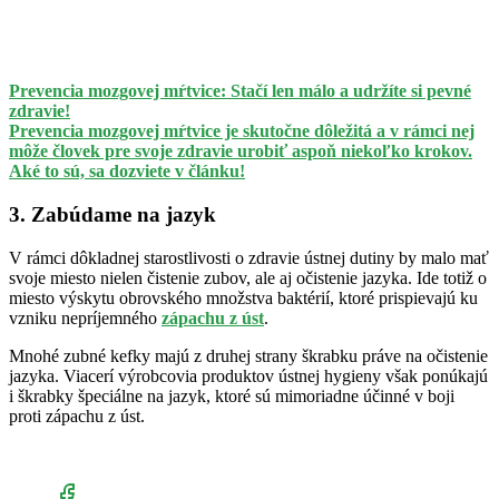
Prevencia mozgovej mŕtvice: Stačí len málo a udržíte si pevné
zdravie!
Prevencia mozgovej mŕtvice je skutočne dôležitá a v rámci nej
môže človek pre svoje zdravie urobiť aspoň niekoľko krokov.
Aké to sú, sa dozviete v článku!
3. Zabúdame na jazyk
V rámci dôkladnej starostlivosti o zdravie ústnej dutiny by malo mať
svoje miesto nielen čistenie zubov, ale aj očistenie jazyka. Ide totiž o
miesto výskytu obrovského množstva baktérií, ktoré prispievajú ku
vzniku nepríjemného
zápachu z úst
.
Mnohé zubné kefky majú z druhej strany škrabku práve na očistenie
jazyka. Viacerí výrobcovia produktov ústnej hygieny však ponúkajú
i škrabky špeciálne na jazyk, ktoré sú mimoriadne účinné v boji
proti zápachu z úst.