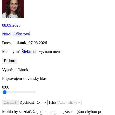
08.09.2025
Nikol Kaštierová
Dnes je
piatok
, 07.08.2026
Meniny má
Štefánia
- význam mena
Prehrať
Vypočuť článok
Pripravujem slovenský hlas...
0:00
--:--
Rýchlosť
Hlas
Zastaviť
Mohlo by sa zdať, že jedinou a tou najzásadnejšou chybou pri