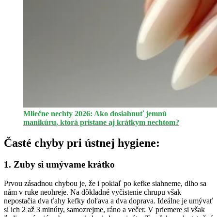
Mliečne nechty 2026: Ako dosiahnuť jemnú
manikúru, ktorá pristane aj krátkym nechtom?
Časté chyby pri ústnej hygiene:
1. Zuby si umývame krátko
Prvou zásadnou chybou je, že i pokiaľ po kefke siahneme, dlho sa
nám v ruke neohreje. Na dôkladné vyčistenie chrupu však
nepostačia dva ťahy kefky doľava a dva doprava. Ideálne je umývať
si ich 2 až 3 minúty, samozrejme, ráno a večer. V priemere si však