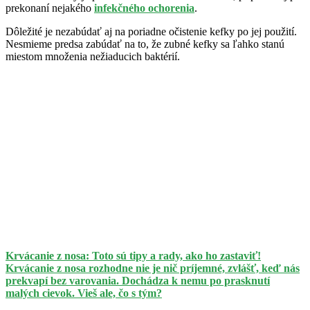
prekonaní nejakého
infekčného ochorenia
.
Dôležité je nezabúdať aj na poriadne očistenie kefky po jej použití.
Nesmieme predsa zabúdať na to, že zubné kefky sa ľahko stanú
miestom množenia nežiaducich baktérií.
Krvácanie z nosa: Toto sú tipy a rady, ako ho zastaviť!
Krvácanie z nosa rozhodne nie je nič príjemné, zvlášť, keď nás
prekvapí bez varovania. Dochádza k nemu po prasknutí
malých cievok. Vieš ale, čo s tým?