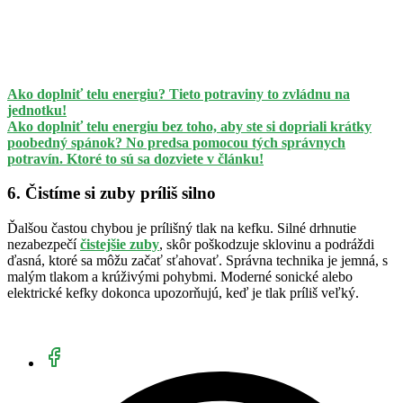
Ako doplniť telu energiu? Tieto potraviny to zvládnu na
jednotku!
Ako doplniť telu energiu bez toho, aby ste si dopriali krátky
poobedný spánok? No predsa pomocou tých správnych
potravín. Ktoré to sú sa dozviete v článku!
6. Čistíme si zuby príliš silno
Ďalšou častou chybou je prílišný tlak na kefku. Silné drhnutie
nezabezpečí
čistejšie zuby
, skôr poškodzuje sklovinu a podráždi
ďasná, ktoré sa môžu začať sťahovať. Správna technika je jemná, s
malým tlakom a krúživými pohybmi. Moderné sonické alebo
elektrické kefky dokonca upozorňujú, keď je tlak príliš veľký.