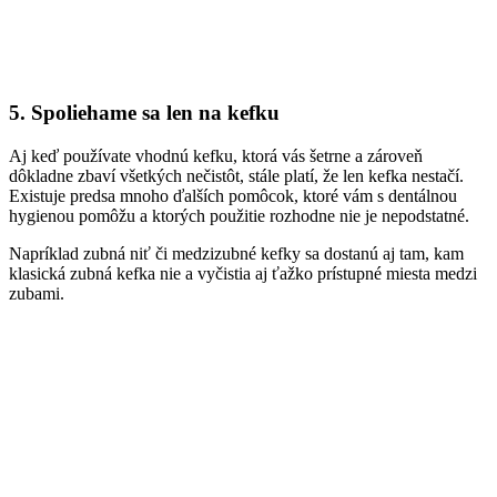
5. Spoliehame sa len na kefku
Aj keď používate vhodnú kefku, ktorá vás šetrne a zároveň
dôkladne zbaví všetkých nečistôt, stále platí, že len kefka nestačí.
Existuje predsa mnoho ďalších pomôcok, ktoré vám s dentálnou
hygienou pomôžu a ktorých použitie rozhodne nie je nepodstatné.
Napríklad zubná niť či medzizubné kefky sa dostanú aj tam, kam
klasická zubná kefka nie a vyčistia aj ťažko prístupné miesta medzi
zubami.