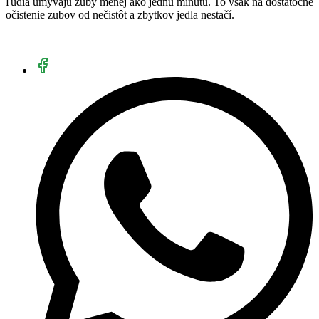
ľudia umývajú zuby menej ako jednu minútu. To však na dostatočné
očistenie zubov od nečistôt a zbytkov jedla nestačí.