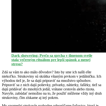
Dark showering: Prečo sa sprcha v tlmenom svetle
stala večerným rituálom pre lepší spánok a menej
stresu?
Zdá sa vám to ako málo dôvodov? Isto by sme ich našli ešte
niekoľko. Strukoviny sú skrátka vítaným prvkom v jedálničku. Ich
výhodou tiež je, že sa dajú pripraviť na množstvo spôsobov.
Pripraviť sa z nich dajú polievky, prívarky, nátierky, fašírky, tiež sa
dajú pridávať do mnohých jedál, vrátane cestovín alebo rizota.
Navyše, zabúdať nemožno na to, že použiť môžeme vždy iný druh
strukoviny, čím získame aj iný pokrm.
My spomedzi strukovín rozhodne odporúčame šošovicu, ktorá je