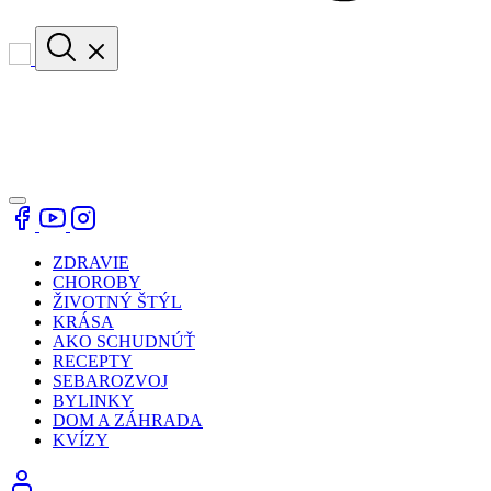
ZDRAVIE
CHOROBY
ŽIVOTNÝ ŠTÝL
KRÁSA
AKO SCHUDNÚŤ
RECEPTY
SEBAROZVOJ
BYLINKY
DOM A ZÁHRADA
KVÍZY