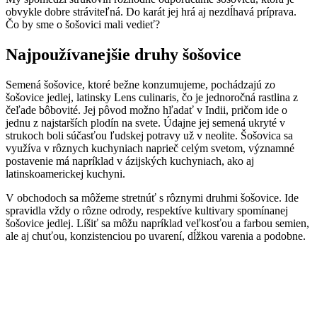
obvykle dobre stráviteľná. Do karát jej hrá aj nezdĺhavá príprava.
Čo by sme o šošovici mali vedieť?
Najpoužívanejšie druhy šošovice
Semená šošovice, ktoré bežne konzumujeme, pochádzajú zo
šošovice jedlej, latinsky Lens culinaris, čo je jednoročná rastlina z
čeľade bôbovité. Jej pôvod možno hľadať v Indii, pričom ide o
jednu z najstarších plodín na svete. Údajne jej semená ukryté v
strukoch boli súčasťou ľudskej potravy už v neolite. Šošovica sa
využíva v rôznych kuchyniach naprieč celým svetom, významné
postavenie má napríklad v ázijských kuchyniach, ako aj
latinskoamerickej kuchyni.
V obchodoch sa môžeme stretnúť s rôznymi druhmi šošovice. Ide
spravidla vždy o rôzne odrody, respektíve kultivary spomínanej
šošovice jedlej. Líšiť sa môžu napríklad veľkosťou a farbou semien,
ale aj chuťou, konzistenciou po uvarení, dĺžkou varenia a podobne.