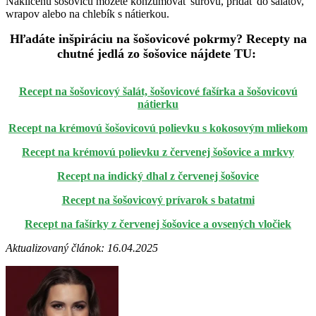
Naklíčenú šošovicu môžete konzumovať surovú, pridať do šalátov,
wrapov alebo na chlebík s nátierkou.
Hľadáte inšpiráciu na šošovicové pokrmy? Recepty na
chutné jedlá zo šošovice nájdete TU:
Recept na šošovicový šalát, šošovicové fašírka a šošovicovú
nátierku
Recept na krémovú šošovicovú polievku s kokosovým mliekom
Recept na krémovú polievku z červenej šošovice a mrkvy
Recept na indický dhal z červenej šošovice
Recept na šošovicový prívarok s batatmi
Recept na fašírky z červenej šošovice a ovsených vločiek
Aktualizovaný článok: 16.04.2025