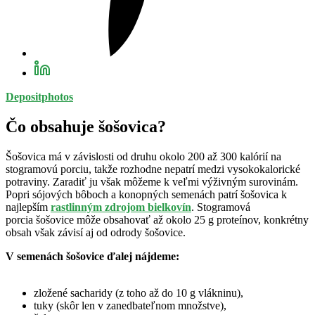
Depositphotos
Čo obsahuje šošovica?
Šošovica má v závislosti od druhu okolo 200 až 300 kalórií na
stogramovú porciu, takže rozhodne nepatrí medzi vysokokalorické
potraviny. Zaradiť ju však môžeme k veľmi výživným surovinám.
Popri sójových bôboch a konopných semenách patrí šošovica k
najlepším
rastlinným zdrojom bielkovín
. Stogramová
porcia šošovice môže obsahovať až okolo 25 g proteínov, konkrétny
obsah však závisí aj od odrody šošovice.
V semenách šošovice ďalej nájdeme:
zložené sacharidy (z toho až do 10 g vlákninu),
tuky (skôr len v zanedbateľnom množstve),