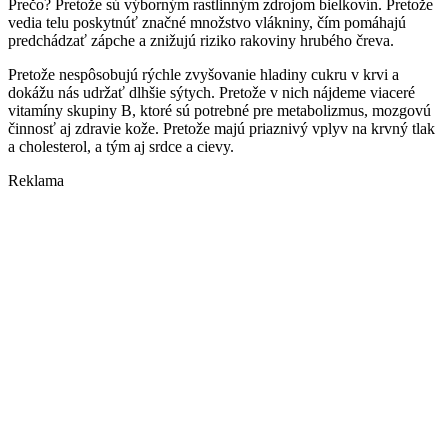
Prečo? Pretože sú výborným rastlinným zdrojom bielkovín. Pretože
vedia telu poskytnúť značné množstvo vlákniny, čím pomáhajú
predchádzať zápche a znižujú riziko rakoviny hrubého čreva.
Pretože nespôsobujú rýchle zvyšovanie hladiny cukru v krvi a
dokážu nás udržať dlhšie sýtych. Pretože v nich nájdeme viaceré
vitamíny skupiny B, ktoré sú potrebné pre metabolizmus, mozgovú
činnosť aj zdravie kože. Pretože majú priaznivý vplyv na krvný tlak
a cholesterol, a tým aj srdce a cievy.
Reklama