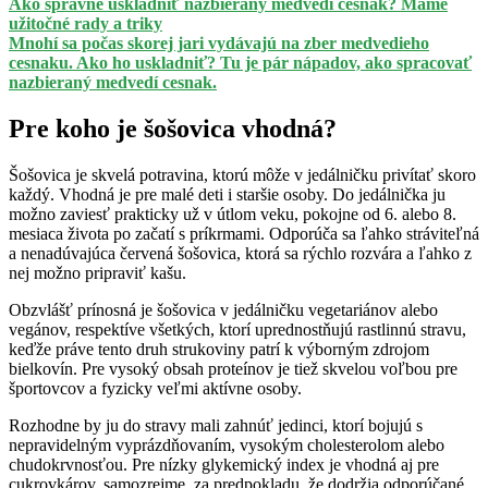
Ako správne uskladniť nazbieraný medvedí cesnak? Máme
užitočné rady a triky
Mnohí sa počas skorej jari vydávajú na zber medvedieho
cesnaku. Ako ho uskladniť? Tu je pár nápadov, ako spracovať
nazbieraný medvedí cesnak.
Pre koho je šošovica vhodná?
Šošovica je skvelá potravina, ktorú môže v jedálničku privítať skoro
každý. Vhodná je pre malé deti i staršie osoby. Do jedálnička ju
možno zaviesť prakticky už v útlom veku, pokojne od 6. alebo 8.
mesiaca života po začatí s príkrmami. Odporúča sa ľahko stráviteľná
a nenadúvajúca červená šošovica, ktorá sa rýchlo rozvára a ľahko z
nej možno pripraviť kašu.
Obzvlášť prínosná je šošovica v jedálničku vegetariánov alebo
vegánov, respektíve všetkých, ktorí uprednostňujú rastlinnú stravu,
keďže práve tento druh strukoviny patrí k výborným zdrojom
bielkovín. Pre vysoký obsah proteínov je tiež skvelou voľbou pre
športovcov a fyzicky veľmi aktívne osoby.
Rozhodne by ju do stravy mali zahnúť jedinci, ktorí bojujú s
nepravidelným vyprázdňovaním, vysokým cholesterolom alebo
chudokrvnosťou. Pre nízky glykemický index je vhodná aj pre
cukrovkárov, samozrejme, za predpokladu, že dodržia odporúčané