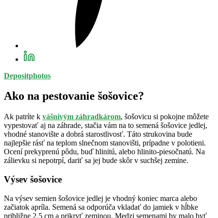
Depositphotos
Ako na pestovanie šošovice?
Ak patríte k
vášnivým záhradkárom
, šošovicu si pokojne môžete
vypestovať aj na záhrade, stačia vám na to semená šošovice jedlej,
vhodné stanovište a dobrá starostlivosť. Táto strukovina bude
najlepšie rásť na teplom slnečnom stanovišti, prípadne v polotieni.
Ocení prekyprenú pôdu, buď hlinitú, alebo hlinito-piesočnatú. Na
zálievku si nepotrpí, dariť sa jej bude skôr v suchšej zemine.
Výsev šošovice
Na výsev semien šošovice jedlej je vhodný koniec marca alebo
začiatok apríla. Semená sa odporúča vkladať do jamiek v hĺbke
približne 2,5 cm a prikryť zeminou. Medzi semenami by malo byť