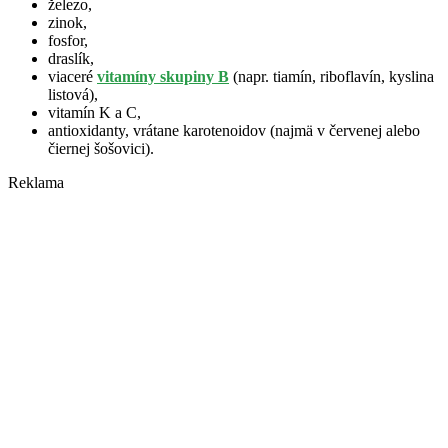
železo,
zinok,
fosfor,
draslík,
viaceré
vitamíny skupiny B
(napr. tiamín, riboflavín, kyslina
listová),
vitamín K a C,
antioxidanty, vrátane karotenoidov (najmä v červenej alebo
čiernej šošovici).
Reklama