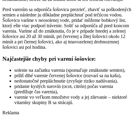
Pred varením sa odporúča šošovicu prezrieť, zbaviť sa poškodených
semien a následne ju dôkladne prepláchnuť pod tečúcou vodou.
Šošovicu varíme v neosolenej vode, pridať môžeme bobkový list,
ktorý ešte viac podporí trávenie. Soliť sa odporúča až pred koncom
varenia. Varíme až do zmäknutia, čo je v prípade hnedej a zelenej
šošovice asi 20 až 30 minút, pri červenej a žltej šošovici okolo 12
minút a pri čiernej šošovici, ako aj tmavozelenej drobnozrnnej
šošovici asi pol hodina.
Najčastejšie chyby pri varení šošovice:
solenie na začiatku varenia (spomaľuje zmäknutie semien),
príliš dlhé varenie červenej šošovice (rozvarí sa na kašu),
nedostatočné prepláchnutie (zvyšuje riziko nadúvania),
pridanie kyslých surovín (ocot, citrón) počas varenia
(predlžuje čas varenia),
varenie vo veľkom množstve vody a jej zlievanie – niektoré
vitamíny skupiny B sa strácajú.
Reklama