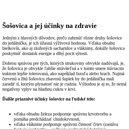
Šošovica a jej účinky na zdravie
Jedným z hlavných dôvodov, prečo zahrnúť rôzne druhy šošovice
do jedálnička, je ich úžasná výživová hodnota. Vďaka obsahu
bielkovín, ako aj zložených sacharidov a vlákniny, dokáže šošovica
poskytnúť dostatok energie a dlhý pocit sýtosti.
Dobrou správou pre tých, ktorých strukoviny obvykle nadúvajú, je,
že šošovica je obvykle ľahšie stráviteľná a v tomto smere tráviacim
traktom lepšie tolerovaná, ako napríklad fazuľa alebo hrach. Najmä
červenú a žltú šošovicu zbavenú šupiek by do jedálnička mali
zaradiť tí, ktorým plynatosť nie je cudzia. Výhodou je aj to, že nemá
negatívny vplyv na hladinu cukru v krvi.
Ďalšie priaznivé účinky šošovice na ľudské telo:
vďaka obsahu železa podporuje správnu krvotvorbu a
pomáha predchádzať chudokrvnosti,
vďaka vláknine podporuje správnu činnosť čriev (zastáva