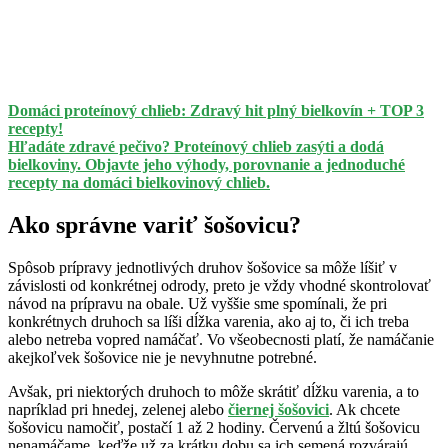
Domáci proteínový chlieb: Zdravý hit plný bielkovín + TOP 3
recepty!
Hľadáte zdravé pečivo? Proteínový chlieb zasýti a dodá
bielkoviny. Objavte jeho výhody, porovnanie a jednoduché
recepty na domáci bielkovinový chlieb.
Ako správne variť šošovicu?
Spôsob prípravy jednotlivých druhov šošovice sa môže líšiť v
závislosti od konkrétnej odrody, preto je vždy vhodné skontrolovať
návod na prípravu na obale. Už vyššie sme spomínali, že pri
konkrétnych druhoch sa líši dĺžka varenia, ako aj to, či ich treba
alebo netreba vopred namáčať. Vo všeobecnosti platí, že namáčanie
akejkoľvek šošovice nie je nevyhnutne potrebné.
Avšak, pri niektorých druhoch to môže skrátiť dĺžku varenia, a to
napríklad pri hnedej, zelenej alebo
čiernej šošovici
. Ak chcete
šošovicu namočiť, postačí 1 až 2 hodiny. Červenú a žltú šošovicu
nenamáčame, keďže už za krátku dobu sa ich semená rozvárajú.