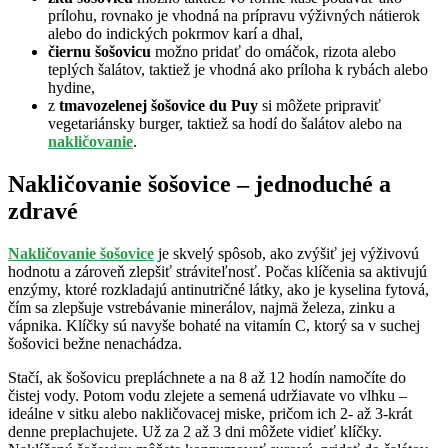
prílohu, rovnako je vhodná na prípravu výživných nátierok
alebo do indických pokrmov karí a dhal,
čiernu šošovicu
možno pridať do omáčok, rizota alebo
teplých šalátov, taktiež je vhodná ako príloha k rybách alebo
hydine,
z
tmavozelenej šošovice du Puy
si môžete pripraviť
vegetariánsky burger, taktiež sa hodí do šalátov alebo na
nakličovanie
.
Nakličovanie šošovice – jednoduché a
zdravé
Nakličovanie šošovice
je skvelý spôsob, ako zvýšiť jej výživovú
hodnotu a zároveň zlepšiť stráviteľnosť. Počas klíčenia sa aktivujú
enzýmy, ktoré rozkladajú antinutričné látky, ako je kyselina fytová,
čím sa zlepšuje vstrebávanie minerálov, najmä železa, zinku a
vápnika. Klíčky sú navyše bohaté na vitamín C, ktorý sa v suchej
šošovici bežne nenachádza.
Stačí, ak šošovicu prepláchnete a na 8 až 12 hodín namočíte do
čistej vody. Potom vodu zlejete a semená udržiavate vo vlhku –
ideálne v sitku alebo nakličovacej miske, pričom ich 2- až 3-krát
denne preplachujete. Už za 2 až 3 dni môžete vidieť klíčky.