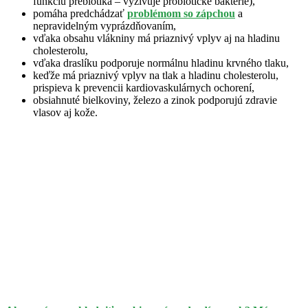
funkciu prebiotika – vyživuje probiotické baktérie),
pomáha predchádzať
problémom so zápchou
a
nepravidelným vyprázdňovaním,
vďaka obsahu vlákniny má priaznivý vplyv aj na hladinu
cholesterolu,
vďaka draslíku podporuje normálnu hladinu krvného tlaku,
keďže má priaznivý vplyv na tlak a hladinu cholesterolu,
prispieva k prevencii kardiovaskulárnych ochorení,
obsiahnuté bielkoviny, železo a zinok podporujú zdravie
vlasov aj kože.