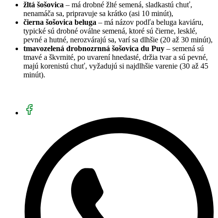
žltá šošovica
– má drobné žlté semená, sladkastú chuť,
nenamáča sa, pripravuje sa krátko (asi 10 minút),
čierna šošovica beluga
– má názov podľa beluga kaviáru,
typické sú drobné oválne semená, ktoré sú čierne, lesklé,
pevné a hutné, nerozvárajú sa, varí sa dlhšie (20 až 30 minút),
tmavozelená drobnozrnná šošovica du Puy
– semená sú
tmavé a škvrnité, po uvarení hnedasté, držia tvar a sú pevné,
majú korenistú chuť, vyžadujú si najdlhšie varenie (30 až 45
minút).