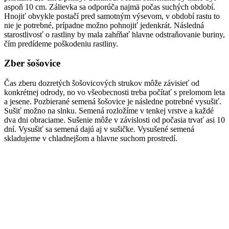
aspoň 10 cm. Zálievka sa odporúča najmä počas suchých období.
Hnojiť obvykle postačí pred samotným výsevom, v období rastu to
nie je potrebné, prípadne možno pohnojiť jedenkrát. Následná
starostlivosť o rastliny by mala zahŕňať hlavne odstraňovanie buriny,
čím predídeme poškodeniu rastliny.
Zber šošovice
Čas zberu dozretých šošovicových strukov môže závisieť od
konkrétnej odrody, no vo všeobecnosti treba počítať s prelomom leta
a jesene. Pozbierané semená šošovice je následne potrebné vysušiť.
Sušiť možno na slnku. Semená rozložíme v tenkej vrstve a každé
dva dni obraciame. Sušenie môže v závislosti od počasia trvať asi 10
dní. Vysušiť sa semená dajú aj v sušičke. Vysušené semená
skladujeme v chladnejšom a hlavne suchom prostredí.