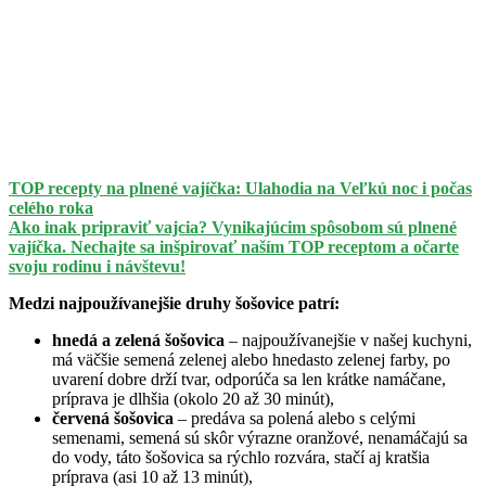
TOP recepty na plnené vajíčka: Ulahodia na Veľkú noc i počas
celého roka
Ako inak pripraviť vajcia? Vynikajúcim spôsobom sú plnené
vajíčka. Nechajte sa inšpirovať naším TOP receptom a očarte
svoju rodinu i návštevu!
Medzi najpoužívanejšie druhy šošovice patrí:
hnedá a zelená šošovica
– najpoužívanejšie v našej kuchyni,
má väčšie semená zelenej alebo hnedasto zelenej farby, po
uvarení dobre drží tvar, odporúča sa len krátke namáčane,
príprava je dlhšia (okolo 20 až 30 minút),
červená šošovica
– predáva sa polená alebo s celými
semenami, semená sú skôr výrazne oranžové, nenamáčajú sa
do vody, táto šošovica sa rýchlo rozvára, stačí aj kratšia
príprava (asi 10 až 13 minút),