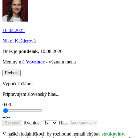
16.04.2025
Nikol Kaštierová
Dnes je
pondelok
, 10.08.2026
Meniny má
Vavrinec
- význam mena
Prehrať
Vypočuť článok
Pripravujem slovenský hlas...
0:00
--:--
Rýchlosť
Hlas
Zastaviť
V našich jedálničkoch by rozhodne nemali chýbať
strukoviny
.