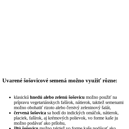
Uvarené šošovicové semená možno využiť rôzne:
klasickú
hnedú alebo zelenú šošovicu
možno použiť na
prípravu vegetariánskych fašírok, nátierok, taktiež semenami
možno obohatiť rizoto alebo čerstvý zeleninový šalát,
červená šošovica
sa hodí do indických omáčok, nátierok,
placiek, fašírok, aj krémových polievok, vo forme kaše ju
možno podávať ako prílohu,
žltú šošovicu
možno taktiež vo forme kaše podávať ako