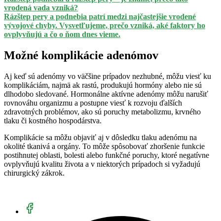
vrodená vada vzniká?
Rázštep pery a podnebia patrí medzi najčastejšie vrodené
vývojové chyby. Vysvetľujeme, prečo vzniká, aké faktory ho
ovplyvňujú a čo o ňom dnes vieme.
Možné komplikácie adenómov
Aj keď sú adenómy vo väčšine prípadov nezhubné, môžu viesť ku
komplikáciám, najmä ak rastú, produkujú hormóny alebo nie sú
dlhodobo sledované. Hormonálne aktívne adenómy môžu narušiť
rovnováhu organizmu a postupne viesť k rozvoju ďalších
zdravotných problémov, ako sú poruchy metabolizmu, krvného
tlaku či kostného hospodárstva.
Komplikácie sa môžu objaviť aj v dôsledku tlaku adenómu na
okolité tkanivá a orgány. To môže spôsobovať zhoršenie funkcie
postihnutej oblasti, bolesti alebo funkčné poruchy, ktoré negatívne
ovplyvňujú kvalitu života a v niektorých prípadoch si vyžadujú
chirurgický zákrok.