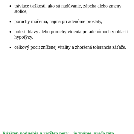
tráviace ťažkosti, ako sú nadúvanie, zápcha alebo zmeny
stolice,
poruchy močenia, najmä pri adenóme prostaty,
bolesti hlavy alebo poruchy videnia pri adenómoch v oblasti
hypofýzy,
celkový pocit zníženej vitality a zhoršená tolerancia záťaže.
Rázštep podnebia a rázštep pery – je známe, prečo táto