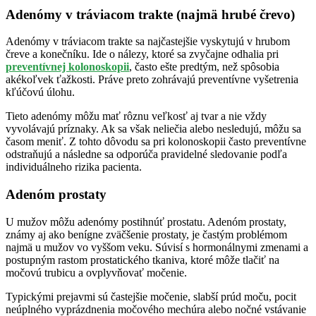
Adenómy v tráviacom trakte (najmä hrubé črevo)
Adenómy v tráviacom trakte sa najčastejšie vyskytujú v hrubom
čreve a konečníku. Ide o nálezy, ktoré sa zvyčajne odhalia pri
preventívnej kolonoskopii
, často ešte predtým, než spôsobia
akékoľvek ťažkosti. Práve preto zohrávajú preventívne vyšetrenia
kľúčovú úlohu.
Tieto adenómy môžu mať rôznu veľkosť aj tvar a nie vždy
vyvolávajú príznaky. Ak sa však neliečia alebo nesledujú, môžu sa
časom meniť. Z tohto dôvodu sa pri kolonoskopii často preventívne
odstraňujú a následne sa odporúča pravidelné sledovanie podľa
individuálneho rizika pacienta.
Adenóm prostaty
U mužov môžu adenómy postihnúť prostatu. Adenóm prostaty,
známy aj ako benígne zväčšenie prostaty, je častým problémom
najmä u mužov vo vyššom veku. Súvisí s hormonálnymi zmenami a
postupným rastom prostatického tkaniva, ktoré môže tlačiť na
močovú trubicu a ovplyvňovať močenie.
Typickými prejavmi sú častejšie močenie, slabší prúd moču, pocit
neúplného vyprázdnenia močového mechúra alebo nočné vstávanie