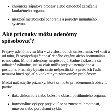
chronické zápalové procesy alebo dlhodobé zaťaženie
konkrétneho orgánu,
niektoré metabolické ochorenia a poruchy imunitného
systému.
Aké príznaky môžu adenómy
spôsobovať?
Prejavy adenómov sa líšia v závislosti od ich umiestnenia, veľkosti a
od toho, či ovplyvňujú činnosť daného orgánu alebo hormonálnu
rovnováhu. Mnohé adenómy nespôsobujú žiadne ťažkosti a sú
odhalené náhodne, iné sa však môžu prejaviť nenápadne a
postupne. Príznaky bývajú často nešpecifické, a preto ich ľudia
nemusia hneď spájať s konkrétnym zdravotným problémom.
Medzi najčastejšie príznaky, ktoré sa môžu pri adenómoch objaviť,
patria:
tlak, diskomfort alebo bolesť v oblasti postihnutého orgánu,
hormonálne výkyvy prejavujúce sa zmenami hmotnosti,
únavou alebo poruchami cyklu,