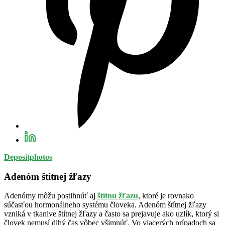
Depositphotos
Adenóm štítnej žľazy
Adenómy môžu postihnúť aj
štítnu žľazu
, ktoré je rovnako
súčasťou hormonálneho systému človeka. Adenóm štítnej žľazy
vzniká v tkanive štítnej žľazy a často sa prejavuje ako uzlík, ktorý si
človek nemusí dlhý čas vôbec všimnúť. Vo viacerých prípadoch sa