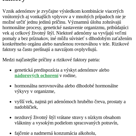
Vznik adenómov je zvyčajne výsledkom kombinácie viacerých
vnútorných aj vonkajších vplyvov a v mnohých prípadoch nie je
možné určiť jednu jedinú príčinu. Významnú úlohu zohrávajú
hormonálne procesy, genetické nastavenie organizmu, pribúdajúci
vek aj celkový životný štýl. Niektoré adenómy sa vyvíjajú veľmi
pomaly a bez príznakov, iné môžu súvisieť s dlhodobým zaťažením
konkrétneho orgánu alebo narušenou rovnováhou v tele. Rizikové
faktory sa často prelínajú a navzájom ovplyvňujú.
Medzi najčastejšie príčiny a rizikové faktory patria:
genetická predispozícia a výskyt adenómov alebo
nádorových ochorení
v rodine,
hormonálna nerovnováha alebo dlhodobé hormonálne
výkyvy v organizme,
vyšší vek, najmä pri adenómoch hrubého čreva, prostaty a
nadobličiek,
nezdravý životný štýl vrátane stravy s nízkym obsahom
vlákniny a vysokým podielom spracovaných potravín,
fajčenie a nadmerná konzumácia alkoholu,