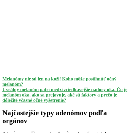
Melanómy nie sú len na koži! Koho môže postihnúť očný
melanóm?
Uveálny melanóm patrí medzi zriedkavejšie nádory oka. Čo je
melanóm oka, ako sa prejavuje, aké sú faktory a prečo je
dôležité včasné očné vyšetrenie?
Najčastejšie typy adenómov podľa
orgánov