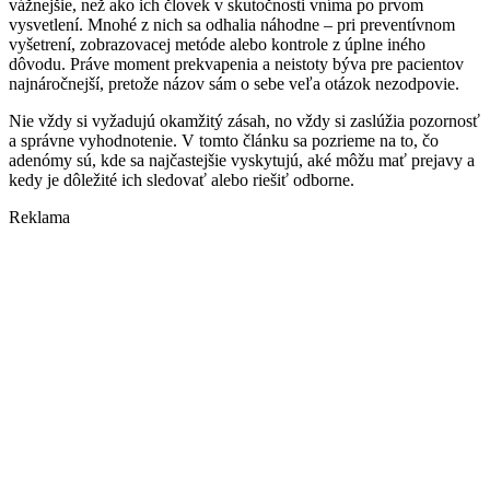
vážnejšie, než ako ich človek v skutočnosti vníma po prvom
vysvetlení. Mnohé z nich sa odhalia náhodne – pri preventívnom
vyšetrení, zobrazovacej metóde alebo kontrole z úplne iného
dôvodu. Práve moment prekvapenia a neistoty býva pre pacientov
najnáročnejší, pretože názov sám o sebe veľa otázok nezodpovie.
Nie vždy si vyžadujú okamžitý zásah, no vždy si zaslúžia pozornosť
a správne vyhodnotenie. V tomto článku sa pozrieme na to, čo
adenómy sú, kde sa najčastejšie vyskytujú, aké môžu mať prejavy a
kedy je dôležité ich sledovať alebo riešiť odborne.
Reklama