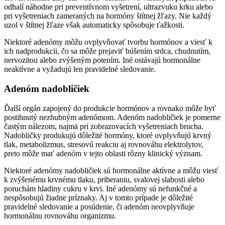
odhalí náhodne pri preventívnom vyšetrení, ultrazvuku krku alebo
pri vyšetreniach zameraných na hormóny štítnej žľazy. Nie každý
uzol v štítnej žľaze však automaticky spôsobuje ťažkosti.
Niektoré adenómy môžu ovplyvňovať tvorbu hormónov a viesť k
ich nadprodukcii, čo sa môže prejaviť búšením srdca, chudnutím,
nervozitou alebo zvýšeným potením. Iné ostávajú hormonálne
neaktívne a vyžadujú len pravidelné sledovanie.
Adenóm nadobličiek
Ďalší orgán zapojený do produkcie hormónov a rovnako môže byť
postihnutý nezhubným adenómom. Adenóm nadobličiek je pomerne
častým nálezom, najmä pri zobrazovacích vyšetreniach brucha.
Nadobličky produkujú dôležité hormóny, ktoré ovplyvňujú krvný
tlak, metabolizmus, stresovú reakciu aj rovnováhu elektrolytov,
preto môže mať adenóm v tejto oblasti rôzny klinický význam.
Niektoré adenómy nadobličiek sú hormonálne aktívne a môžu viesť
k zvýšenému krvnému tlaku, priberaniu, svalovej slabosti alebo
poruchám hladiny cukru v krvi. Iné adenómy sú nefunkčné a
nespôsobujú žiadne príznaky. Aj v tomto prípade je dôležité
pravidelné sledovanie a posúdenie, či adenóm neovplyvňuje
hormonálnu rovnováhu organizmu.