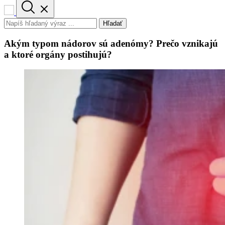
Hľadať
Akým typom nádorov sú adenómy? Prečo vznikajú
a ktoré orgány postihujú?