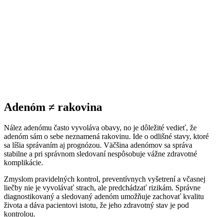
Adenóm ≠ rakovina
Nález adenómu často vyvoláva obavy, no je dôležité vedieť, že
adenóm sám o sebe neznamená rakovinu. Ide o odlišné stavy, ktoré
sa líšia správaním aj prognózou. Väčšina adenómov sa správa
stabilne a pri správnom sledovaní nespôsobuje vážne zdravotné
komplikácie.
Zmyslom pravidelných kontrol, preventívnych vyšetrení a včasnej
liečby nie je vyvolávať strach, ale predchádzať rizikám. Správne
diagnostikovaný a sledovaný adenóm umožňuje zachovať kvalitu
života a dáva pacientovi istotu, že jeho zdravotný stav je pod
kontrolou.