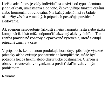
Liečba adenómov je vždy individuálna a závisí od typu adenómu,
jeho veľkosti, umiestnenia a od toho, či ovplyvňuje funkciu orgánu
alebo hormonálnu rovnováhu. Nie každý adenóm si vyžaduje
okamžitý zásah a v mnohých prípadoch postačuje pravidelné
sledovanie.
Ak adenóm nespôsobuje ťažkosti a nejaví známky rastu alebo rizika
komplikácií, lekár môže odporučiť takzvaný aktívny dohľad. Ten
zahŕňa pravidelné kontroly a opakované vyšetrenia, ktoré sledujú
prípadné zmeny v čase.
V prípadoch, keď adenóm produkuje hormóny, spôsobuje výrazné
príznaky alebo existuje podozrenie na komplikácie, môže byť
potrebná liečba liekmi alebo chirurgické odstránenie. Cieľom je
obnoviť rovnováhu v organizme a predísť ďalším zdravotným
problémom.
Reklama