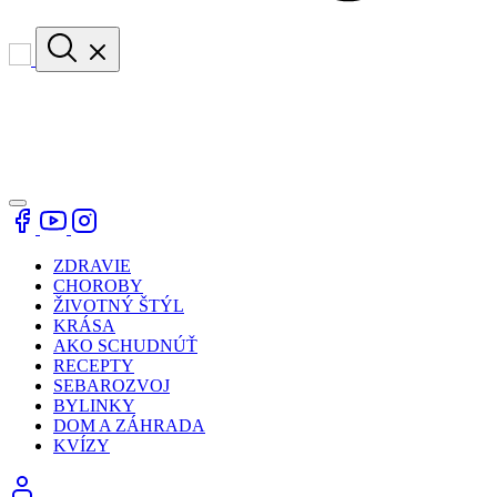
ZDRAVIE
CHOROBY
ŽIVOTNÝ ŠTÝL
KRÁSA
AKO SCHUDNÚŤ
RECEPTY
SEBAROZVOJ
BYLINKY
DOM A ZÁHRADA
KVÍZY