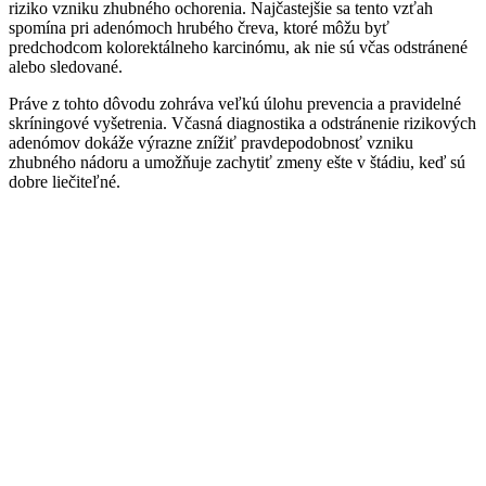
riziko vzniku zhubného ochorenia. Najčastejšie sa tento vzťah
spomína pri adenómoch hrubého čreva, ktoré môžu byť
predchodcom kolorektálneho karcinómu, ak nie sú včas odstránené
alebo sledované.
Práve z tohto dôvodu zohráva veľkú úlohu prevencia a pravidelné
skríningové vyšetrenia. Včasná diagnostika a odstránenie rizikových
adenómov dokáže výrazne znížiť pravdepodobnosť vzniku
zhubného nádoru a umožňuje zachytiť zmeny ešte v štádiu, keď sú
dobre liečiteľné.