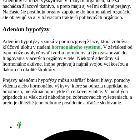
Adenómy sa môžu vyskytovať v rôznych orgánoch, kde sa
nachádza žľazové tkanivo, a preto majú aj veľmi odlišné prejavy.
Najčastejšie postihujú orgány zapojené do hormonálnej regulácie,
ale objavujú sa aj v tráviacom trakte či pohlavných orgánoch.
Adenóm hypofýzy
Adenóm hypofýzy vzniká v podmozgovej žľaze, ktorá zohráva
kľúčovú úlohu v riadení
hormonálneho systému
. V závislosti od
typu môže ovplyvňovať tvorbu hormónov, a tým zasahovať do
fungovania viacerých orgánov v tele. Niektoré adenómy sú
hormonálne aktívne, iné sa prejavujú najmä svojou veľkosťou a
tlakom na okolité štruktúry.
Prejavy adenómu hypofýzy môžu zahŕňať bolesti hlavy, poruchy
videnia alebo hormonálne výkyvy, ktoré sa odrazia napríklad na
hmotnosti, menštruačnom cykle či celkovej vitalite. V mnohých
prípadoch sa však zistí náhodne pri zobrazovacích vyšetreniach, a
preto je dôležité jeho odborné posúdenie a ďalšie sledovanie.