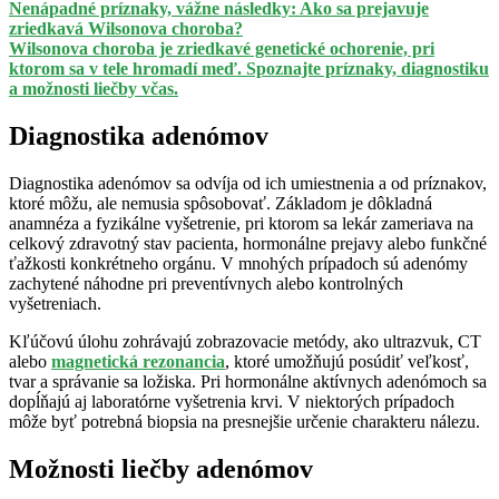
Nenápadné príznaky, vážne následky: Ako sa prejavuje
zriedkavá Wilsonova choroba?
Wilsonova choroba je zriedkavé genetické ochorenie, pri
ktorom sa v tele hromadí meď. Spoznajte príznaky, diagnostiku
a možnosti liečby včas.
Diagnostika adenómov
Diagnostika adenómov sa odvíja od ich umiestnenia a od príznakov,
ktoré môžu, ale nemusia spôsobovať. Základom je dôkladná
anamnéza a fyzikálne vyšetrenie, pri ktorom sa lekár zameriava na
celkový zdravotný stav pacienta, hormonálne prejavy alebo funkčné
ťažkosti konkrétneho orgánu. V mnohých prípadoch sú adenómy
zachytené náhodne pri preventívnych alebo kontrolných
vyšetreniach.
Kľúčovú úlohu zohrávajú zobrazovacie metódy, ako ultrazvuk, CT
alebo
magnetická rezonancia
, ktoré umožňujú posúdiť veľkosť,
tvar a správanie sa ložiska. Pri hormonálne aktívnych adenómoch sa
dopĺňajú aj laboratórne vyšetrenia krvi. V niektorých prípadoch
môže byť potrebná biopsia na presnejšie určenie charakteru nálezu.
Možnosti liečby adenómov