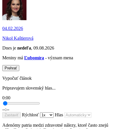
04.02.2026
Nikol Kaštierová
Dnes je
nedeľa
, 09.08.2026
Meniny má
Ľubomíra
- význam mena
Prehrať
Vypočuť článok
Pripravujem slovenský hlas...
0:00
--:--
Rýchlosť
Hlas
Zastaviť
Adenómy patria medzi zdravotné nálezy, ktoré často znejú