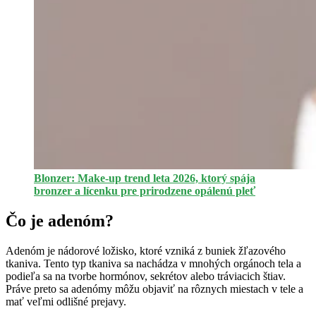
Blonzer: Make-up trend leta 2026, ktorý spája
bronzer a lícenku pre prirodzene opálenú pleť
Čo je adenóm?
Adenóm je nádorové ložisko, ktoré vzniká z buniek žľazového
tkaniva. Tento typ tkaniva sa nachádza v mnohých orgánoch tela a
podieľa sa na tvorbe hormónov, sekrétov alebo tráviacich štiav.
Práve preto sa adenómy môžu objaviť na rôznych miestach v tele a
mať veľmi odlišné prejavy.