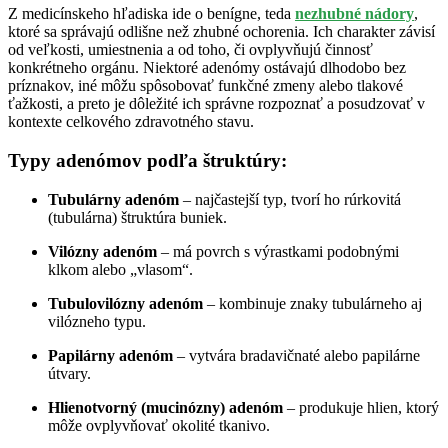
Z medicínskeho hľadiska ide o benígne, teda
nezhubné nádory
,
ktoré sa správajú odlišne než zhubné ochorenia. Ich charakter závisí
od veľkosti, umiestnenia a od toho, či ovplyvňujú činnosť
konkrétneho orgánu. Niektoré adenómy ostávajú dlhodobo bez
príznakov, iné môžu spôsobovať funkčné zmeny alebo tlakové
ťažkosti, a preto je dôležité ich správne rozpoznať a posudzovať v
kontexte celkového zdravotného stavu.
Typy adenómov podľa štruktúry:
Tubulárny adenóm
– najčastejší typ, tvorí ho rúrkovitá
(tubulárna) štruktúra buniek.
Vilózny adenóm
– má povrch s výrastkami podobnými
klkom alebo „vlasom“.
Tubulovilózny adenóm
– kombinuje znaky tubulárneho aj
vilózneho typu.
Papilárny adenóm
– vytvára bradavičnaté alebo papilárne
útvary.
Hlienotvorný (mucinózny) adenóm
– produkuje hlien, ktorý
môže ovplyvňovať okolité tkanivo.