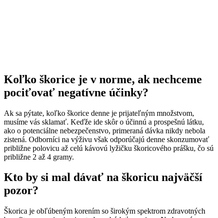
Koľko škorice je v norme, ak nechceme
pociťovať negatívne účinky?
Ak sa pýtate, koľko škorice denne je prijateľným množstvom,
musíme vás sklamať. Keďže ide skôr o účinnú a prospešnú látku,
ako o potenciálne nebezpečenstvo, primeraná dávka nikdy nebola
zistená. Odborníci na výživu však odporúčajú denne skonzumovať
približne polovicu až celú kávovú lyžičku škoricového prášku, čo sú
približne 2 až 4 gramy.
Kto by si mal dávať na škoricu najväčší
pozor?
Škorica je obľúbeným korením so širokým spektrom zdravotných