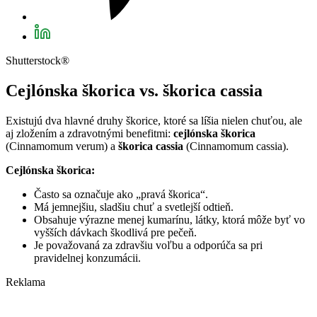
Shutterstock®
Cejlónska škorica vs. škorica cassia
Existujú dva hlavné druhy škorice, ktoré sa líšia nielen chuťou, ale
aj zložením a zdravotnými benefitmi:
cejlónska škorica
(Cinnamomum verum) a
škorica cassia
(Cinnamomum cassia).
Cejlónska škorica:
Často sa označuje ako „pravá škorica“.
Má jemnejšiu, sladšiu chuť a svetlejší odtieň.
Obsahuje výrazne menej kumarínu, látky, ktorá môže byť vo
vyšších dávkach škodlivá pre pečeň.
Je považovaná za zdravšiu voľbu a odporúča sa pri
pravidelnej konzumácii.
Reklama