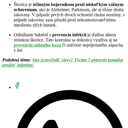
Škorica je
účinným bojovníkom proti niekoľkým vážnym
ochoreniam
, ako je Alzheimer, Parkinson, ale aj rôzne druhy
rakoviny. V prípade prvých dvoch ochorení chráni neuróny, v
prípade rakoviny zasa pôsobí proti nekontrolovateľnému
množeniu zlých buniek.
Odháňanie baktérií a
prevencia infekcií
je ďalšou silnou
stránkou škorice. Táto korenina sa dokonca využíva aj na
prevenciu zubného kazu
či zničenie nepríjemného zápachu
z úst.
Podobná téma:
Ako si prečistiť cievy? Týchto 7 potravín pomáha
predísť infarktu!