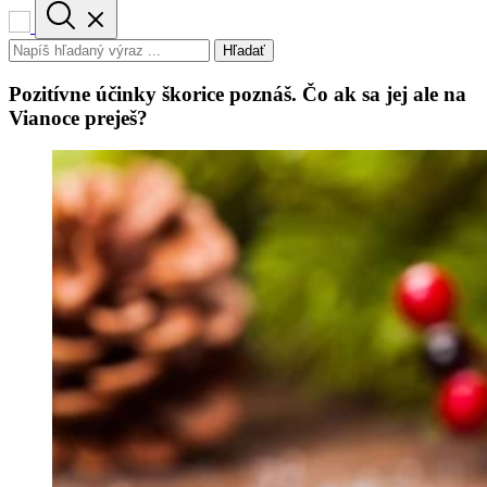
Hľadať
Pozitívne účinky škorice poznáš. Čo ak sa jej ale na
Vianoce preješ?