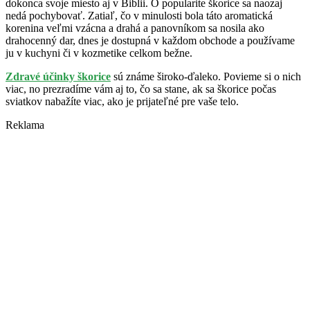
dokonca svoje miesto aj v Biblii. O popularite škorice sa naozaj
nedá pochybovať. Zatiaľ, čo v minulosti bola táto aromatická
korenina veľmi vzácna a drahá a panovníkom sa nosila ako
drahocenný dar, dnes je dostupná v každom obchode a používame
ju v kuchyni či v kozmetike celkom bežne.
Zdravé účinky škorice
sú známe široko-ďaleko. Povieme si o nich
viac, no prezradíme vám aj to, čo sa stane, ak sa škorice počas
sviatkov nabažíte viac, ako je prijateľné pre vaše telo.
Reklama