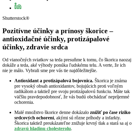
Shutterstock®
Pozitívne účinky a prínosy škorice –
antioxidačné účinky, protizápalové
účinky, zdravie srdca
Od vianočných sviatkov sa teda presuňme k tomu, čo škorica naozaj
dokáže a teda, aké výhody ponúka ľudskému telu. A verte, že ich
nie je málo. Vybrali sme pre vás tie najdôležitejšie.
Antioxidant a protizápalová bojovnica.
Škorica je známa
pre vysoký obsah antioxidantov, bojujúcich proti voľným
radikálom a taktiež pre svoju protizápalovú funkciu. Máte tak
väčšiu pravdepodobnosť, že vás budú obchádzať nepríjemné
ochorenia.
Malé množstvo škorice denne dokázalo
znížiť po čase riziko
srdcových ochorení
, akými sú rôzne príhody a infarkty.
Škorica taktiež preukázateľne znižuje krvný tlak a stará sa aj o
zdravú hladinu cholesterolu
.