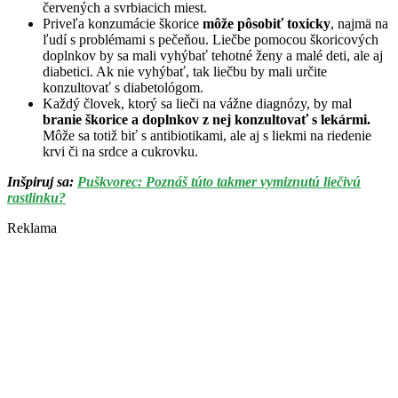
červených a svrbiacich miest.
Priveľa konzumácie škorice
môže pôsobiť toxicky
, najmä na
ľudí s problémami s pečeňou. Liečbe pomocou škoricových
doplnkov by sa mali vyhýbať tehotné ženy a malé deti, ale aj
diabetici. Ak nie vyhýbať, tak liečbu by mali určite
konzultovať s diabetológom.
Každý človek, ktorý sa lieči na vážne diagnózy, by mal
branie škorice a doplnkov z nej konzultovať s lekármi.
Môže sa totiž biť s antibiotikami, ale aj s liekmi na riedenie
krvi či na srdce a cukrovku.
Inšpiruj sa:
Puškvorec: Poznáš túto takmer vymiznutú liečivú
rastlinku?
Reklama