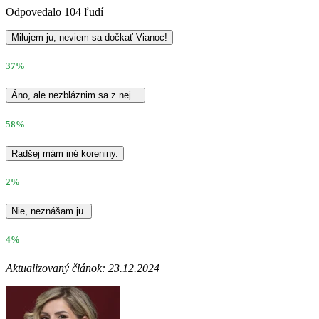
Odpovedalo 104 ľudí
Milujem ju, neviem sa dočkať Vianoc!
37%
Áno, ale nezbláznim sa z nej...
58%
Radšej mám iné koreniny.
2%
Nie, neznášam ju.
4%
Aktualizovaný článok: 23.12.2024