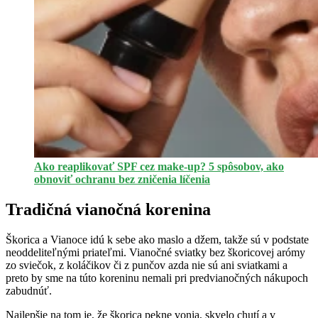
Ako reaplikovať SPF cez make-up? 5 spôsobov, ako
obnoviť ochranu bez zničenia líčenia
Tradičná vianočná korenina
Škorica a Vianoce idú k sebe ako maslo a džem, takže sú v podstate
neoddeliteľnými priateľmi. Vianočné sviatky bez škoricovej arómy
zo sviečok, z koláčikov či z punčov azda nie sú ani sviatkami a
preto by sme na túto koreninu nemali pri predvianočných nákupoch
zabudnúť.
Najlepšie na tom je, že škorica pekne vonia, skvelo chutí a v