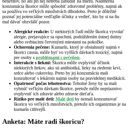
benefitov, no ani pri nej netreba zabúdať na mieru. Nadmerná
konzumácia škorice môže spôsobiť zdravotné problémy, najmä ak
sa používa vo veľkých množstvách dlhodobo. Preto je dôležité
poznať jej potenciálne vedľajšie účinky a vedieť, kto by si na ňu
mal dávať obzvlášť pozor.
Alergické reakcie:
U niektorých ľudí môže škorica vyvolať
alergie, prejavujúce sa opuchmi, podráždením ústnej dutiny
alebo svrbiacimi červenými miestami na pokožke.
Ochorenia pečene:
Kumarín, ktorý je obsiahnutý najmä v
škorici cassia, môže byť vo vyšších dávkach toxický, najmä
pre osoby s
problémami s pečeňou
.
Interakcie s liekmi:
Škorica môže ovplyvniť účinok
niektorých liekov, ako sú antibiotiká, lieky na riedenie krvi,
srdce alebo cukrovku. Preto by jej konzumáciu mali
konzultovať s lekárom najmä osoby na pravidelnej medikácii.
Opatrnosť počas tehotenstva:
Tehotné ženy by sa mali
vyhnúť veľkým dávkam škorice, pretože môže nepriaznivo
ovplyvniť ich zdravie alebo zdravie dieťaťa.
Riziko pre malé deti:
Malé deti
by nemali konzumovať
škoricu vo veľkých množstvách, pretože ich organizmus je na
kumarín citlivejší.
Anketa: Máte radi škoricu?