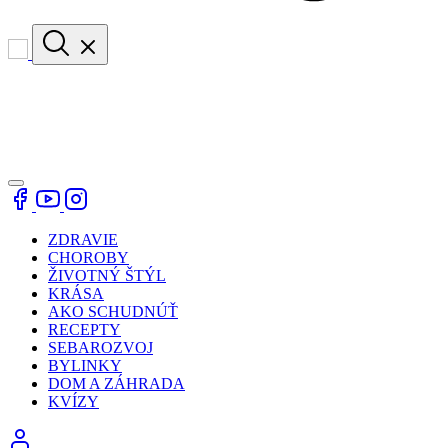
ZDRAVIE
CHOROBY
ŽIVOTNÝ ŠTÝL
KRÁSA
AKO SCHUDNÚŤ
RECEPTY
SEBAROZVOJ
BYLINKY
DOM A ZÁHRADA
KVÍZY