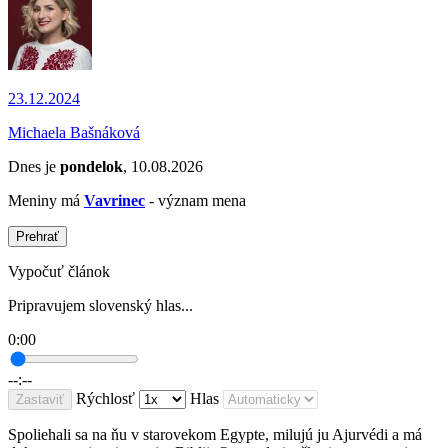
23.12.2024
Michaela Bašnáková
Dnes je
pondelok
, 10.08.2026
Meniny má
Vavrinec
- význam mena
Prehrať
Vypočuť článok
Pripravujem slovenský hlas...
0:00
--:--
Rýchlosť
Hlas
Zastaviť
Spoliehali sa na ňu v starovekom Egypte, milujú ju Ajurvédi a má