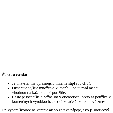
Škorica cassia:
Je tmavšia, má výraznejšiu, mierne štipľavú chuť.
Obsahuje vyššie množstvo kumarínu, čo ju robí menej
vhodnou na každodenné použitie.
Často je lacnejšia a bežnejšia v obchodoch, preto sa používa v
komerčných výrobkoch, ako sú koláče či koreninové zmesi.
Pri výbere škorice na varenie alebo zdravé nápoje, ako je škoricový