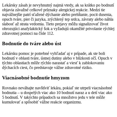
Lekársky zásah je nevyhnutný najmä vtedy, ak sa krátko po bodnutí
objavia závažné celkové príznaky alergickej reakcie. Medzi tie
najvážnejšie patrí sťažené dýchanie alebo prehĺtanie, pocit dusenia,
opuch tváre, pier či jazyka, zrýchlený tep srdca, závraty alebo náhla
slabosť až strata vedomia. Tieto prejavy môžu signalizovať život
ohrozujúci anafylaktický šok a vyžadujú okamžité privolanie rýchlej
zdravotnej pomoci na čísle 112.
Bodnutie do tváre alebo úst
Lekársku pomoc je potrebné vyhľadať aj v prípade, ak ste boli
bodnutí v oblasti tváre, ústnej dutiny alebo v blízkosti očí. Opuch v
týchto oblastiach môže rýchlo narastať a viesť k zablokovaniu
dýchacích ciest, čo predstavuje vážne zdravotné riziko.
Viacnásobné bodnutie hmyzom
Rovnako neváhajte navštíviť lekára, pokiaľ ste utrpeli viacnásobné
bodnutia – u dospelých viac ako 10 bodnutí naraz a u detí viac ako
5 bodnutí. V takýchto prípadoch sa množstvo jedu v tele môže
kumulovať a spôsobiť vážne reakcie organizmu.