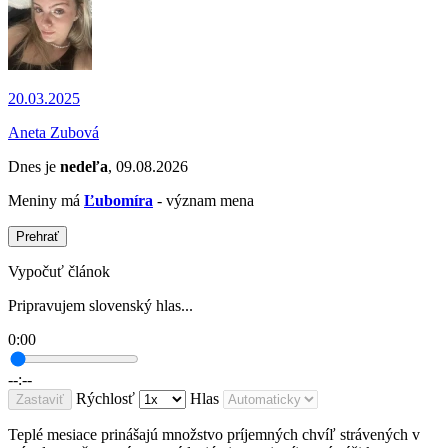
20.03.2025
Aneta Zubová
Dnes je
nedeľa
, 09.08.2026
Meniny má
Ľubomíra
- význam mena
Prehrať
Vypočuť článok
Pripravujem slovenský hlas...
0:00
--:--
Rýchlosť
Hlas
Zastaviť
Teplé mesiace prinášajú množstvo príjemných chvíľ strávených v