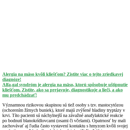
Alergia na mäso kvôli kliešťom? Zistite viac o tejto zriedkavej
diagnóze!
Alfa-gal syndróm je alergia na mäso, ktorú spôsobuje uštipnutie
kliešťom. Zistite, ako sa prejavuje, diagnostikuje a lieči, a ako
mu predchádzať!
Významnou rizikovou skupinou sú tiež osoby s tzv. mastocytózou
(ochorením žírnych buniek), ktoré majú zvýšené hladiny tryptázy v
krvi. Títo pacienti sú náchylnejší na závažné anafylaktické reakcie
po bodnutí blanokrídlovcami (osami či včelami). Opatrnosť by mali
zachovávať aj ľudia často vystavení kontaktu s hmyzom kvôli svojej