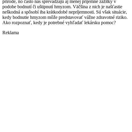
prírode, no často nás sprevádzajú aj menej príjemné zážitky v
podobe bodnutí či uštipnutí hmyzom. Väčšina z nich je našťastie
neškodná a spôsobí iba krátkodobé nepríjemnosti. Sú však situácie,
kedy bodnutie hmyzom môže predstavovať vážne zdravotné riziko.
Ako rozpoznať, kedy je potrebné vyhľadať lekársku pomoc?
Reklama