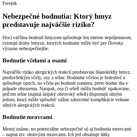
Freepik
Nebezpečné bodnutia: Ktorý hmyz
predstavuje najväčšie riziko?
Hoci väčšina bodnutí hmyzom spôsobuje len mierne nepríjemnosti,
existujú druhy hmyzu, ktorých bodnutie môže byť pre človeka
výrazne nebezpečnejšie.
Bodnutie včelami a osami
Najväčšie riziko alergických reakcií predstavuje blanokrídly hmyz,
predovšetkým včely, osy a sršne. Bodnutie včelou je bolestivé a
spôsobuje opuch, no včela po bodnutí zomiera, preto bodne iba v
prípade ohrozenia. Naopak, osa či sršeň môžu bodnúť opakovane,
pričom sršne (najmä ázijský obrovský sršeň) disponujú silným
jedom, ktorý môže spôsobiť vážne zdravotné komplikácie vrátane
silných alergických reakcií.
Bodnutie mravcami
Menej známe, no potenciálne nebezpečné sú aj bodnutia mravcami
– najmä tzv. ohnivými mravcami. Ich jed obsahuje látky