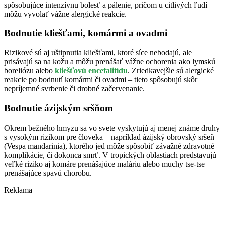
spôsobujúce intenzívnu bolesť a pálenie, pričom u citlivých ľudí
môžu vyvolať vážne alergické reakcie.
Bodnutie kliešťami, komármi a ovadmi
Rizikové sú aj uštipnutia kliešťami, ktoré síce nebodajú, ale
prisávajú sa na kožu a môžu prenášať vážne ochorenia ako lymskú
boreliózu alebo
kliešťovú encefalitídu
. Zriedkavejšie sú alergické
reakcie po bodnutí komármi či ovadmi – tieto spôsobujú skôr
nepríjemné svrbenie či drobné začervenanie.
Bodnutie ázijským sršňom
Okrem bežného hmyzu sa vo svete vyskytujú aj menej známe druhy
s vysokým rizikom pre človeka – napríklad ázijský obrovský sršeň
(Vespa mandarinia), ktorého jed môže spôsobiť závažné zdravotné
komplikácie, či dokonca smrť. V tropických oblastiach predstavujú
veľké riziko aj komáre prenášajúce maláriu alebo muchy tse-tse
prenášajúce spavú chorobu.
Reklama