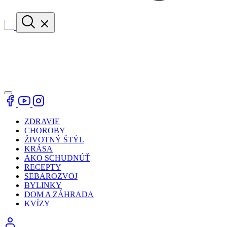
ZDRAVIE
CHOROBY
ŽIVOTNÝ ŠTÝL
KRÁSA
AKO SCHUDNÚŤ
RECEPTY
SEBAROZVOJ
BYLINKY
DOM A ZÁHRADA
KVÍZY