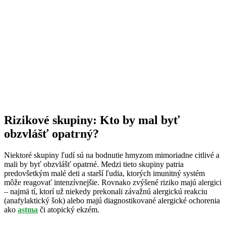
Rizikové skupiny: Kto by mal byť
obzvlášť opatrný?
Niektoré skupiny ľudí sú na bodnutie hmyzom mimoriadne citlivé a
mali by byť obzvlášť opatrné. Medzi tieto skupiny patria
predovšetkým malé deti a starší ľudia, ktorých imunitný systém
môže reagovať intenzívnejšie. Rovnako zvýšené riziko majú alergici
– najmä tí, ktorí už niekedy prekonali závažnú alergickú reakciu
(anafylaktický šok) alebo majú diagnostikované alergické ochorenia
ako
astma
či atopický ekzém.