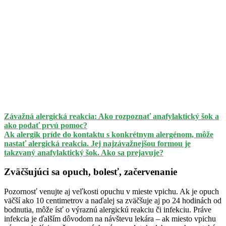
Závažná alergická reakcia: Ako rozpoznať anafylaktický šok a
ako podať prvú pomoc?
Ak alergik príde do kontaktu s konkrétnym alergénom, môže
nastať alergická reakcia. Jej najzávažnejšou formou je
takzvaný anafylaktický šok. Ako sa prejavuje?
Zväčšujúci sa opuch, bolesť, začervenanie
Pozornosť venujte aj veľkosti opuchu v mieste vpichu. Ak je opuch
väčší ako 10 centimetrov a naďalej sa zväčšuje aj po 24 hodinách od
bodnutia, môže ísť o výraznú alergickú reakciu či infekciu. Práve
infekcia je ďalším dôvodom na návštevu lekára – ak miesto vpichu