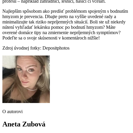
profesii – napríklad záhradníci, lesníci, hasiči či včelári.
Najlepším spôsobom ako predísť problémom spojeným s bodnutím
hmyzom je prevencia. Dbajte preto na vyššie uvedené rady a
minimalizujte tak riziko nepríjemných situácií. Boli ste už niekedy
nútení vyhľadať lekársku pomoc po bodnutí hmyzom? Máte
overené domáce tipy na zmiernenie nepríjemných symptómov?
Podeľte sa o svoje skúsenosti v komentároch nižšie!
Zdroj úvodnej fotky: Depositphotos
O autorovi
Aneta Zubová