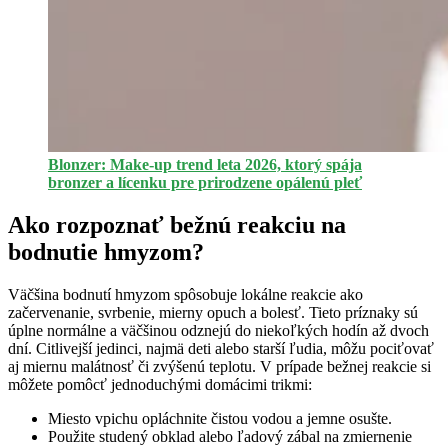
Blonzer: Make-up trend leta 2026, ktorý spája
bronzer a lícenku pre prirodzene opálenú pleť
Ako rozpoznať bežnú reakciu na
bodnutie hmyzom?
Väčšina bodnutí hmyzom spôsobuje lokálne reakcie ako
začervenanie, svrbenie, mierny opuch a bolesť. Tieto príznaky sú
úplne normálne a väčšinou odznejú do niekoľkých hodín až dvoch
dní. Citlivejší jedinci, najmä deti alebo starší ľudia, môžu pociťovať
aj miernu malátnosť či zvýšenú teplotu. V prípade bežnej reakcie si
môžete pomôcť jednoduchými domácimi trikmi:
Miesto vpichu opláchnite čistou vodou a jemne osušte.
Použite studený obklad alebo ľadový zábal na zmiernenie