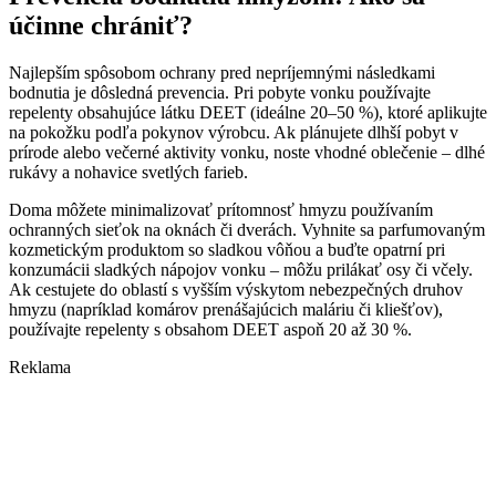
účinne chrániť?
Najlepším spôsobom ochrany pred nepríjemnými následkami
bodnutia je dôsledná prevencia. Pri pobyte vonku používajte
repelenty obsahujúce látku DEET (ideálne 20–50 %), ktoré aplikujte
na pokožku podľa pokynov výrobcu. Ak plánujete dlhší pobyt v
prírode alebo večerné aktivity vonku, noste vhodné oblečenie – dlhé
rukávy a nohavice svetlých farieb.
Doma môžete minimalizovať prítomnosť hmyzu používaním
ochranných sieťok na oknách či dverách. Vyhnite sa parfumovaným
kozmetickým produktom so sladkou vôňou a buďte opatrní pri
konzumácii sladkých nápojov vonku – môžu prilákať osy či včely.
Ak cestujete do oblastí s vyšším výskytom nebezpečných druhov
hmyzu (napríklad komárov prenášajúcich maláriu či kliešťov),
používajte repelenty s obsahom DEET aspoň 20 až 30 %.
Reklama