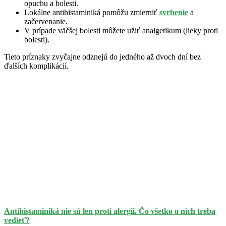
opuchu a bolesti.
Lokálne antihistaminiká pomôžu zmierniť
svrbenie
a
začervenanie.
V prípade väčšej bolesti môžete užiť analgetikum (lieky proti
bolesti).
Tieto príznaky zvyčajne odznejú do jedného až dvoch dní bez
ďalších komplikácií.
Antihistaminiká nie sú len proti alergii. Čo všetko o nich treba
vedieť?