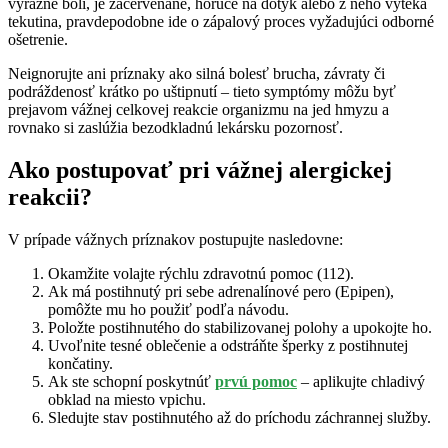
výrazne bolí, je začervenané, horúce na dotyk alebo z neho vyteká
tekutina, pravdepodobne ide o zápalový proces vyžadujúci odborné
ošetrenie.
Neignorujte ani príznaky ako silná bolesť brucha, závraty či
podráždenosť krátko po uštipnutí – tieto symptómy môžu byť
prejavom vážnej celkovej reakcie organizmu na jed hmyzu a
rovnako si zaslúžia bezodkladnú lekársku pozornosť.
Ako postupovať pri vážnej alergickej
reakcii?
V prípade vážnych príznakov postupujte nasledovne:
Okamžite volajte rýchlu zdravotnú pomoc (112).
Ak má postihnutý pri sebe adrenalínové pero (Epipen),
pomôžte mu ho použiť podľa návodu.
Položte postihnutého do stabilizovanej polohy a upokojte ho.
Uvoľnite tesné oblečenie a odstráňte šperky z postihnutej
končatiny.
Ak ste schopní poskytnúť
prvú pomoc
– aplikujte chladivý
obklad na miesto vpichu.
Sledujte stav postihnutého až do príchodu záchrannej služby.