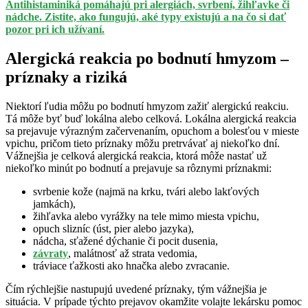
Antihistaminiká pomáhajú pri alergiách, svrbení, žihľavke či
nádche. Zistite, ako fungujú, aké typy existujú a na čo si dať
pozor pri ich užívaní.
Alergická reakcia po bodnutí hmyzom –
príznaky a riziká
Niektorí ľudia môžu po bodnutí hmyzom zažiť alergickú reakciu.
Tá môže byť buď lokálna alebo celková. Lokálna alergická reakcia
sa prejavuje výrazným začervenaním, opuchom a bolesťou v mieste
vpichu, pričom tieto príznaky môžu pretrvávať aj niekoľko dní.
Vážnejšia je celková alergická reakcia, ktorá môže nastať už
niekoľko minút po bodnutí a prejavuje sa rôznymi príznakmi:
svrbenie kože (najmä na krku, tvári alebo lakťových
jamkách),
žihľavka alebo vyrážky na tele mimo miesta vpichu,
opuch slizníc (úst, pier alebo jazyka),
nádcha, sťažené dýchanie či pocit dusenia,
závraty
, malátnosť až strata vedomia,
tráviace ťažkosti ako hnačka alebo zvracanie.
Čím rýchlejšie nastupujú uvedené príznaky, tým vážnejšia je
situácia. V prípade týchto prejavov okamžite volajte lekársku pomoc