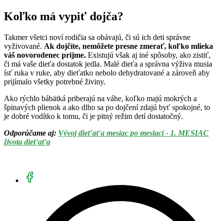
Koľko má vypiť dojča?
Takmer všetci noví rodičia sa obávajú, či sú ich deti správne
vyživované.
Ak dojčíte, nemôžete presne zmerať, koľko mlieka
váš novorodenec prijme.
Existujú však aj iné spôsoby, ako zistiť,
či má vaše dieťa dostatok jedla. Malé dieťa a správna výživa musia
ísť ruka v ruke, aby dieťatko nebolo dehydratované a zároveň aby
prijímalo všetky potrebné živiny.
Ako rýchlo bábätká priberajú na váhe, koľko majú mokrých a
špinavých plienok a ako dlho sa po dojčení zdajú byť spokojné, to
je dobré vodítko k tomu, či je pitný režim detí dostatočný.
Odporúčame aj:
Vývoj dieťaťa mesiac po mesiaci - 1. MESIAC
života dieťaťa