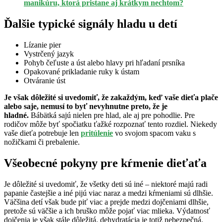
manikúru, ktorá pristane aj krátkym nechtom?
Ďalšie typické signály hladu u detí
Lízanie pier
Vystrčený jazyk
Pohyb čeľuste a úst alebo hlavy pri hľadaní prsníka
Opakované prikladanie ruky k ústam
Otváranie úst
Je však dôležité si uvedomiť, že zakaždým, keď vaše dieťa plače
alebo saje, nemusí to byť nevyhnutne preto, že je
hladné.
Bábätká sajú nielen pre hlad, ale aj pre pohodlie. Pre
rodičov môže byť spočiatku ťažké rozpoznať tento rozdiel. Niekedy
vaše dieťa potrebuje len
pritúlenie
vo svojom spacom vaku s
nožičkami či prebalenie.
Všeobecné pokyny pre kŕmenie dieťaťa
Je dôležité si uvedomiť, že všetky deti sú iné – niektoré majú radi
papanie častejšie a iné pijú viac naraz a medzi kŕmeniami sú dlhšie.
Väčšina detí však bude piť viac a prejde medzi dojčeniami dlhšie,
pretože sú väčšie a ich bruško môže pojať viac mlieka. Výdatnosť
dojčenia je však stále dôležitá, dehydratácia je totiž nebezpečná.