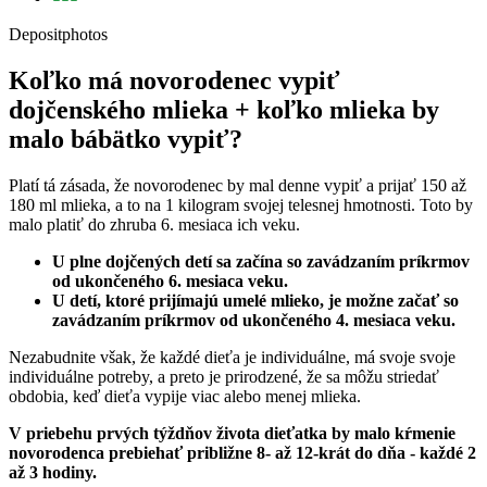
Depositphotos
Koľko má novorodenec vypiť
dojčenského mlieka + koľko mlieka by
malo bábätko vypiť?
Platí tá zásada, že novorodenec by mal denne vypiť a prijať 150 až
180 ml mlieka, a to na 1 kilogram svojej telesnej hmotnosti. Toto by
malo platiť do zhruba 6. mesiaca ich veku.
U plne dojčených detí sa začína so zavádzaním príkrmov
od ukončeného 6. mesiaca veku.
U detí, ktoré prijímajú umelé mlieko, je možne začať so
zavádzaním príkrmov od ukončeného 4. mesiaca veku.
Nezabudnite však, že každé dieťa je individuálne, má svoje svoje
individuálne potreby, a preto je prirodzené, že sa môžu striedať
obdobia, keď dieťa vypije viac alebo menej mlieka.
V priebehu prvých týždňov života dieťatka by malo kŕmenie
novorodenca prebiehať približne 8- až 12-krát do dňa - každé 2
až 3 hodiny.