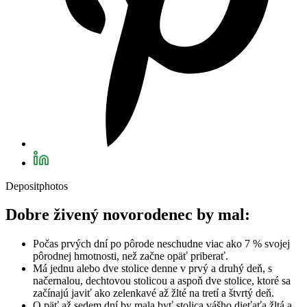
Depositphotos
Dobre živený novorodenec by mal:
Počas prvých dní po pôrode neschudne viac ako 7 % svojej
pôrodnej hmotnosti, než začne opäť priberať.
Má jednu alebo dve stolice denne v prvý a druhý deň, s
načernalou, dechtovou stolicou a aspoň dve stolice, ktoré sa
začínajú javiť ako zelenkavé až žlté na tretí a štvrtý deň.
O päť až sedem dní by mala byť stolica vášho dieťaťa žltá a