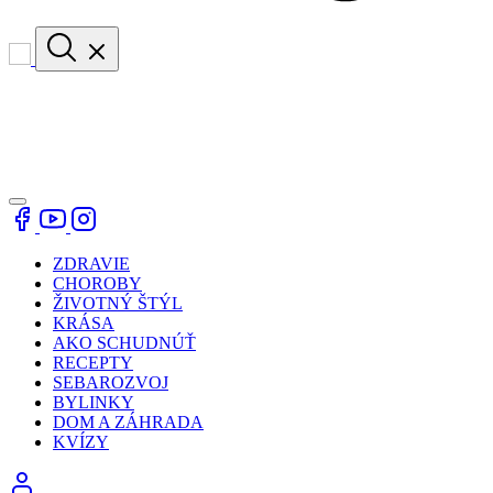
ZDRAVIE
CHOROBY
ŽIVOTNÝ ŠTÝL
KRÁSA
AKO SCHUDNÚŤ
RECEPTY
SEBAROZVOJ
BYLINKY
DOM A ZÁHRADA
KVÍZY