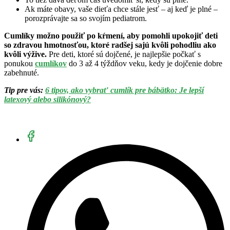
Ak máte obavy, vaše dieťa chce stále jesť – aj keď je plné –
porozprávajte sa so svojím pediatrom.
Cumlíky možno použiť po kŕmení, aby pomohli upokojiť deti
so zdravou hmotnosťou, ktoré radšej sajú kvôli pohodliu ako
kvôli výžive.
Pre deti, ktoré sú dojčené, je najlepšie počkať s
ponukou
cumlíkov
do 3 až 4 týždňov veku, kedy je dojčenie dobre
zabehnuté.
Tip pre vás:
6 tipov, ako vybrať cumlík pre bábätko: Je lepší
latexový alebo silikónový?