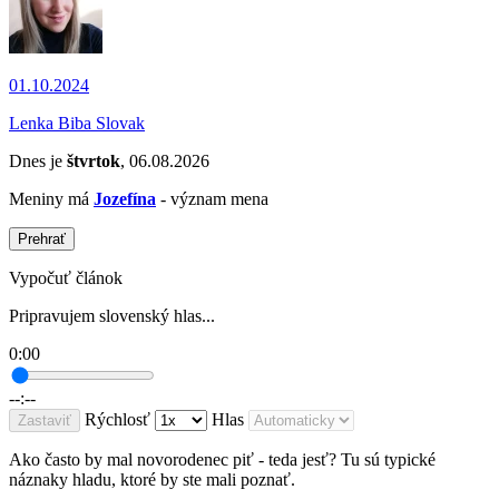
01.10.2024
Lenka Biba Slovak
Dnes je
štvrtok
, 06.08.2026
Meniny má
Jozefína
- význam mena
Prehrať
Vypočuť článok
Pripravujem slovenský hlas...
0:00
--:--
Rýchlosť
Hlas
Zastaviť
Ako často by mal novorodenec piť - teda jesť? Tu sú typické
náznaky hladu, ktoré by ste mali poznať.