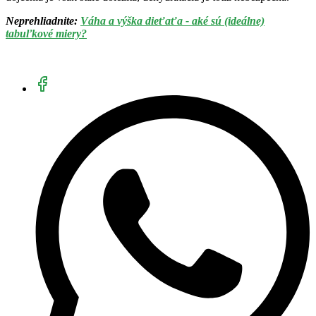
Neprehliadnite:
Váha a výška dieťaťa - aké sú (ideálne)
tabuľkové miery?