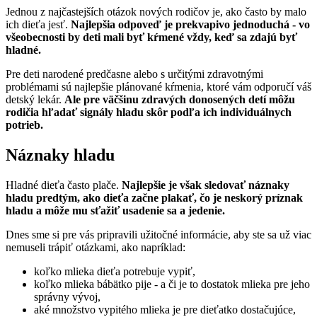
Jednou z najčastejších otázok nových rodičov je, ako často by malo
ich dieťa jesť.
Najlepšia odpoveď je prekvapivo jednoduchá - vo
všeobecnosti by deti mali byť kŕmené vždy, keď sa zdajú byť
hladné.
Pre deti narodené predčasne alebo s určitými zdravotnými
problémami sú najlepšie plánované kŕmenia, ktoré vám odporučí váš
detský lekár.
Ale pre väčšinu zdravých donosených detí môžu
rodičia hľadať signály hladu skôr podľa ich individuálnych
potrieb.
Náznaky hladu
Hladné dieťa často plače.
Najlepšie je však sledovať náznaky
hladu predtým, ako dieťa začne plakať, čo je neskorý príznak
hladu a môže mu sťažiť usadenie sa a jedenie.
Dnes sme si pre vás pripravili užitočné informácie, aby ste sa už viac
nemuseli trápiť otázkami, ako napríklad:
koľko mlieka dieťa potrebuje vypiť,
koľko mlieka bábätko pije - a či je to dostatok mlieka pre jeho
správny vývoj,
aké množstvo vypitého mlieka je pre dieťatko dostačujúce,