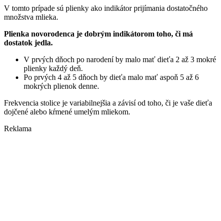
V tomto prípade sú plienky ako indikátor prijímania dostatočného
množstva mlieka.
Plienka novorodenca je dobrým indikátorom toho, či má
dostatok jedla.
V prvých dňoch po narodení by malo mať dieťa 2 až 3 mokré
plienky každý deň.
Po prvých 4 až 5 dňoch by dieťa malo mať aspoň 5 až 6
mokrých plienok denne.
Frekvencia stolice je variabilnejšia a závisí od toho, či je vaše dieťa
dojčené alebo kŕmené umelým mliekom.
Reklama