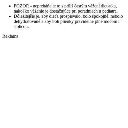
POZOR - nepreháňajte to s príliš častým vážení dieťatka,
nakoľko váženie je dostačujúce pri poradniach u pediatra.
Dôležitejšie je, aby dieťa prospievalo, bolo spokojné, nebolo
dehydratované a aby boli plienky pravidelne plné močom i
stolicou.
Reklama