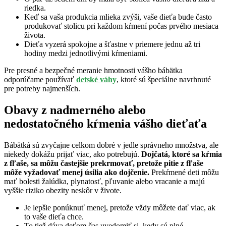
riedka.
Keď sa vaša produkcia mlieka zvýši, vaše dieťa bude často
produkovať stolicu pri každom kŕmení počas prvého mesiaca
života.
Dieťa vyzerá spokojne a šťastne v priemere jednu až tri
hodiny medzi jednotlivými kŕmeniami.
Pre presné a bezpečné meranie hmotnosti vášho bábätka
odporúčame používať
detské váhy
, ktoré sú špeciálne navrhnuté
pre potreby najmenších.
Obavy z nadmerného alebo
nedostatočného kŕmenia vášho dieťaťa
Bábätká sú zvyčajne celkom dobré v jedle správneho množstva, ale
niekedy dokážu prijať viac, ako potrebujú.
Dojčatá, ktoré sa kŕmia
z fľaše, sa môžu častejšie prekrmovať, pretože pitie z fľaše
môže vyžadovať menej úsilia ako dojčenie.
Prekŕmené deti môžu
mať bolesti žalúdka, plynatosť, pľuvanie alebo vracanie a majú
vyššie riziko obezity neskôr v živote.
Je lepšie ponúknuť menej, pretože vždy môžete dať viac, ak
to vaše dieťa chce.
To tiež dáva deťom čas uvedomiť si, kedy sú plné.