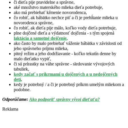
či dieťa pije pravidelne a správne,
aké množstvo materského mlieka dieťa potrebuje,
ako má prebiehať kŕmenie novorodenca,
čo robiť, ak bábätko nechce piť a či je prehĺtanie mlieka u
novorodenca správne,
čo robiť, ak dieťa pije málo, koľko vody dieťa potrebuje,
plne dojčené dieťa a výdatnosť dojčenia - s tým spojená
laktácia a samotné dojčenie
,
ako často by malo prebiehať váženie bábätka v závislosti od
jeho správneho príjmu mlieka,
pitný režim a jeho dodržiavanie - koľko tekutín denne by
malo dieťatko vypiť,
či sú prírastky na váhe správne - sledovanie vývojových
tabuliek,
kedy začať s príkrmami u dojčených a u nedojčených
detí
,
kedy je potrebný / a či je potrebný príkrm umelým mliekom a
podobne.
Odporúčame:
Ako podporiť správny vývoj dieťaťa?
Reklama