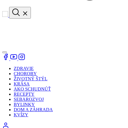
ZDRAVIE
CHOROBY
ŽIVOTNÝ ŠTÝL
KRÁSA
AKO SCHUDNÚŤ
RECEPTY
SEBAROZVOJ
BYLINKY
DOM A ZÁHRADA
KVÍZY