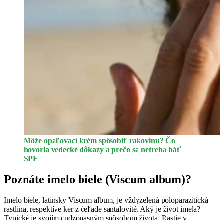
Môže opaľovací krém spôsobiť rakovinu? Čo
hovoria vedecké dôkazy a prečo sa netreba báť
SPF
Poznáte imelo biele (Viscum album)?
Imelo biele, latinsky Viscum album, je vždyzelená poloparazitická
rastlina, respektíve ker z čeľade santalovité. Aký je život imela?
Typické je svojím cudzopasným spôsobom života. Rastie v