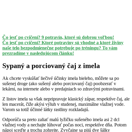
Čo jesť po cvičení? 9 potravín, ktoré sú dobrou voľbou!
Čo jesť po cvičení? Ktoré potraviny sú vhodné a ktoré živiny
naše telo bezpodmienečne potrebuje po tréningu? To vám
prezradíme v nasledujúcom článku!
Sypaný a porciovaný čaj z imela
Ak chcete vyskúšať liečivé účinky imela bieleho, môžete sa po
sušenej droge (ako sušený alebo porciovaný čaj) poobzerať v
lekárni, na internete alebo v predajniach so zdravými potravinami.
Z listov imela sa však nepripravuje klasický zápar, respektíve čaj, ale
len macerát, čiže akýsi výluh v studenej, maximálne vlažnej vode.
Varom sa totiž účinné látky rastliny rozkladajú.
Odporúča sa preto zaliať malú lyžičku sušeného imela asi 2 dcl
vlažnej vody a nechajte lúhovať počas noci, respektíve dňa. Potom
nápoj sceďte a trochu zohrejte. Zvyčajne sa pijú dve šálky