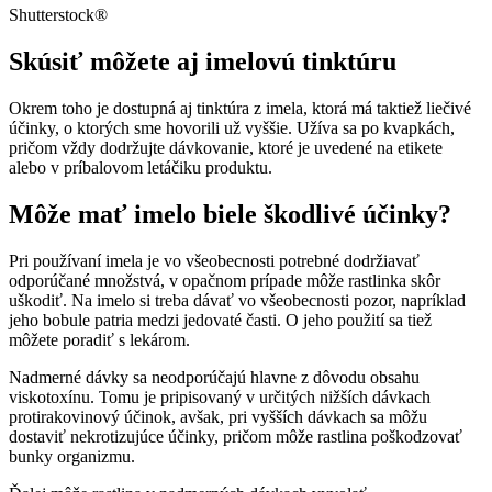
Shutterstock®
Skúsiť môžete aj imelovú tinktúru
Okrem toho je dostupná aj tinktúra z imela, ktorá má taktiež liečivé
účinky, o ktorých sme hovorili už vyššie. Užíva sa po kvapkách,
pričom vždy dodržujte dávkovanie, ktoré je uvedené na etikete
alebo v príbalovom letáčiku produktu.
Môže mať imelo biele škodlivé účinky?
Pri používaní imela je vo všeobecnosti potrebné dodržiavať
odporúčané množstvá, v opačnom prípade môže rastlinka skôr
uškodiť. Na imelo si treba dávať vo všeobecnosti pozor, napríklad
jeho bobule patria medzi jedovaté časti. O jeho použití sa tiež
môžete poradiť s lekárom.
Nadmerné dávky sa neodporúčajú hlavne z dôvodu obsahu
viskotoxínu. Tomu je pripisovaný v určitých nižších dávkach
protirakovinový účinok, avšak, pri vyšších dávkach sa môžu
dostaviť nekrotizujúce účinky, pričom môže rastlina poškodzovať
bunky organizmu.