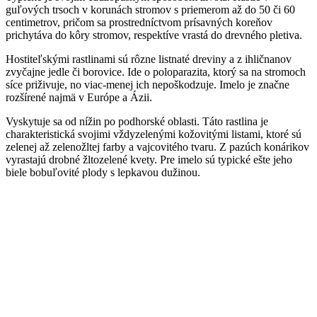
guľových trsoch v korunách stromov s priemerom až do 50 či 60
centimetrov, pričom sa prostredníctvom prísavných koreňov
prichytáva do kôry stromov, respektíve vrastá do drevného pletiva.
Hostiteľskými rastlinami sú rôzne listnaté dreviny a z ihličnanov
zvyčajne jedle či borovice. Ide o poloparazita, ktorý sa na stromoch
síce priživuje, no viac-menej ich nepoškodzuje. Imelo je značne
rozšírené najmä v Európe a Ázii.
Vyskytuje sa od nížin po podhorské oblasti. Táto rastlina je
charakteristická svojimi vždyzelenými kožovitými listami, ktoré sú
zelenej až zelenožltej farby a vajcovitého tvaru. Z pazúch konárikov
vyrastajú drobné žltozelené kvety. Pre imelo sú typické ešte jeho
biele bobuľovité plody s lepkavou dužinou.