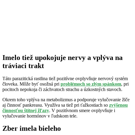
Imelo tiež upokojuje nervy a vplýva na
tráviaci trakt
Táto parazitická rastlina tiež pozitívne ovplyvňuje nervový systém
človeka. Môže byť osožná pri
problémoch so zlým spánkom
, pri
pocitoch nepokoja či záchvatoch strachu a úzkostných stavoch.
Okrem toho vplýva na metabolizmus a podporuje vylučovanie žlče
aj činnosť pankreasu. Využíva sa tiež pri ťažkostiach so
zvýšenou
činnosťou štítnej žľazy
. V pozitívnom smere ovplyvňuje i
vylučovanie hormónov v ľudskom tele.
Zber imela bieleho