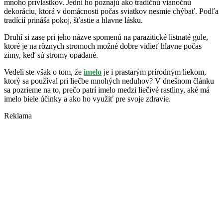
mnoho prívlastkov. Jedni ho poznajú ako tradičnú vianočnú
dekoráciu, ktorá v domácnosti počas sviatkov nesmie chýbať. Podľa
tradícií prináša pokoj, šťastie a hlavne lásku.
Druhí si zase pri jeho názve spomenú na parazitické listnaté gule,
ktoré je na rôznych stromoch možné dobre vidieť hlavne počas
zimy, keď sú stromy opadané.
Vedeli ste však o tom, že
imelo
je i prastarým prírodným liekom,
ktorý sa používal pri liečbe mnohých neduhov? V dnešnom článku
sa pozrieme na to, prečo patrí imelo medzi liečivé rastliny, aké má
imelo biele účinky a ako ho využiť pre svoje zdravie.
Reklama