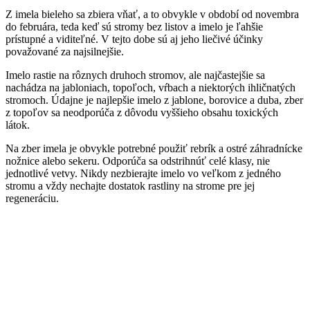
Z imela bieleho sa zbiera vňať, a to obvykle v období od novembra
do februára, teda keď sú stromy bez listov a imelo je ľahšie
prístupné a viditeľné. V tejto dobe sú aj jeho liečivé účinky
považované za najsilnejšie.
Imelo rastie na rôznych druhoch stromov, ale najčastejšie sa
nachádza na jabloniach, topoľoch, vŕbach a niektorých ihličnatých
stromoch. Údajne je najlepšie imelo z jablone, borovice a duba, zber
z topoľov sa neodporúča z dôvodu vyššieho obsahu toxických
látok.
Na zber imela je obvykle potrebné použiť rebrík a ostré záhradnícke
nožnice alebo sekeru. Odporúča sa odstrihnúť celé klasy, nie
jednotlivé vetvy. Nikdy nezbierajte imelo vo veľkom z jedného
stromu a vždy nechajte dostatok rastliny na strome pre jej
regeneráciu.