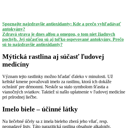
Spoznajte najzdravšie antioxidanty: Kde a prečo vyhľadávať
antokyány?
Zdravá strava je dnes alfou a omegou, o tom niet žiadnych
pochýb. Jej súčasťou sú aj toľko ospevované antokyány. Prečo
sú to najzdravšie antioxidanty?
Mýtická rastlina aj súčasť ľudovej
medicíny
Význam tejto rastlinky možno hľadať ďaleko v minulosti. Už
keltské kmene považovali imelo za rastlinu, ktorá ich dokáže
ochrániť pre démonmi. Neskôr sa stalo symbolom šťastia a
vianočných sviatkov. Taktiež si našlo uplatnenie v ľudovej medicíne
pri prírodnej liečbe.
Imelo biele – účinné látky
Na liečebné účely sa z imela bieleho zberá jeho vňať, resp.
neopadavé listy. Táto parazitická rastlina obsahuje alkaloidy,