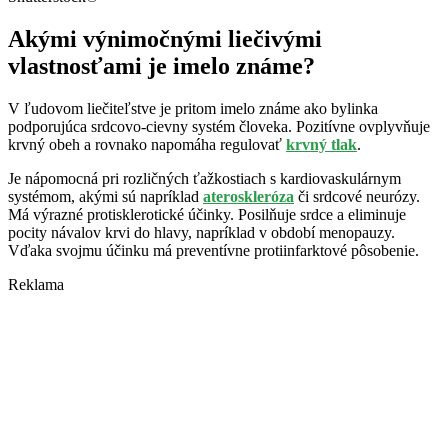
Akými výnimočnými liečivými
vlastnosťami je imelo známe?
V ľudovom liečiteľstve je pritom imelo známe ako bylinka
podporujúca srdcovo-cievny systém človeka. Pozitívne ovplyvňuje
krvný obeh a rovnako napomáha regulovať
krvný tlak
.
Je nápomocná pri rozličných ťažkostiach s kardiovaskulárnym
systémom, akými sú napríklad
ateroskleróza
či srdcové neurózy.
Má výrazné protisklerotické účinky. Posilňuje srdce a eliminuje
pocity návalov krvi do hlavy, napríklad v období menopauzy.
Vďaka svojmu účinku má preventívne protiinfarktové pôsobenie.
Reklama