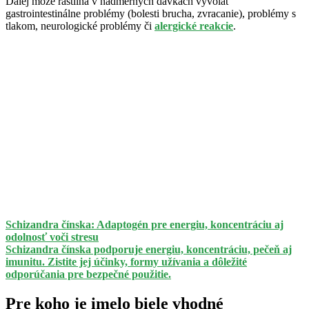
Ďalej môže rastlina v nadmerných dávkach vyvolať
gastrointestinálne problémy (bolesti brucha, zvracanie), problémy s
tlakom, neurologické problémy či
alergické reakcie
.
Schizandra čínska: Adaptogén pre energiu, koncentráciu aj
odolnosť voči stresu
Schizandra čínska podporuje energiu, koncentráciu, pečeň aj
imunitu. Zistite jej účinky, formy užívania a dôležité
odporúčania pre bezpečné použitie.
Pre koho je imelo biele vhodné