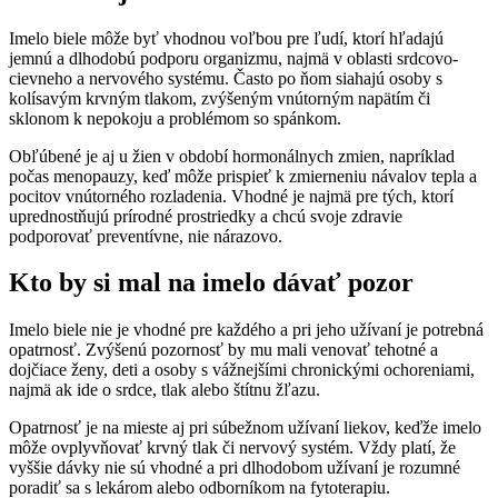
Imelo biele môže byť vhodnou voľbou pre ľudí, ktorí hľadajú
jemnú a dlhodobú podporu organizmu, najmä v oblasti srdcovo-
cievneho a nervového systému. Často po ňom siahajú osoby s
kolísavým krvným tlakom, zvýšeným vnútorným napätím či
sklonom k nepokoju a problémom so spánkom.
Obľúbené je aj u žien v období hormonálnych zmien, napríklad
počas menopauzy, keď môže prispieť k zmierneniu návalov tepla a
pocitov vnútorného rozladenia. Vhodné je najmä pre tých, ktorí
uprednostňujú prírodné prostriedky a chcú svoje zdravie
podporovať preventívne, nie nárazovo.
Kto by si mal na imelo dávať pozor
Imelo biele nie je vhodné pre každého a pri jeho užívaní je potrebná
opatrnosť. Zvýšenú pozornosť by mu mali venovať tehotné a
dojčiace ženy, deti a osoby s vážnejšími chronickými ochoreniami,
najmä ak ide o srdce, tlak alebo štítnu žľazu.
Opatrnosť je na mieste aj pri súbežnom užívaní liekov, keďže imelo
môže ovplyvňovať krvný tlak či nervový systém. Vždy platí, že
vyššie dávky nie sú vhodné a pri dlhodobom užívaní je rozumné
poradiť sa s lekárom alebo odborníkom na fytoterapiu.