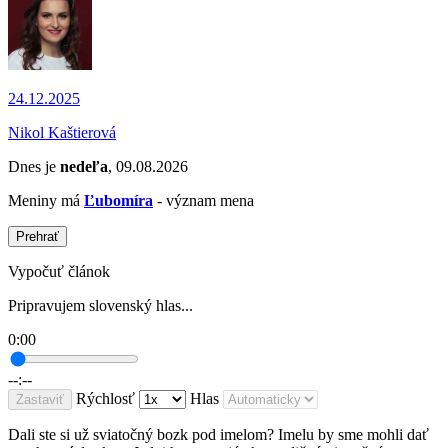
24.12.2025
Nikol Kaštierová
Dnes je
nedeľa
, 09.08.2026
Meniny má
Ľubomíra
- význam mena
Prehrať
Vypočuť článok
Pripravujem slovenský hlas...
0:00
--:--
Rýchlosť
Hlas
Zastaviť
Dali ste si už sviatočný bozk pod imelom? Imelu by sme mohli dať