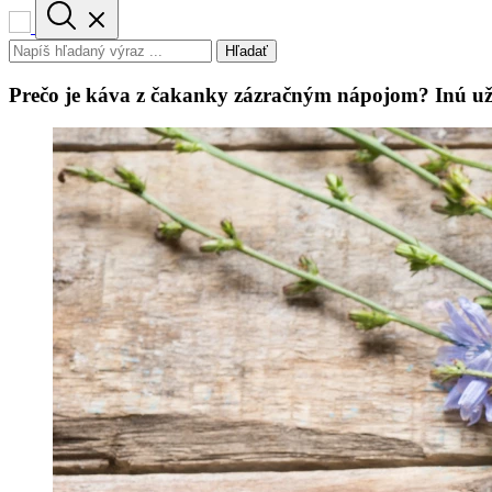
Hľadať
Prečo je káva z čakanky zázračným nápojom? Inú už