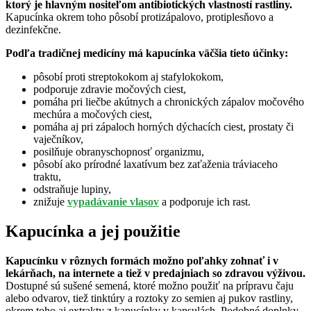
ktorý je hlavným nositeľom antibiotických vlastností rastliny.
Kapucínka okrem toho pôsobí protizápalovo, protiplesňovo a
dezinfekčne.
Podľa tradičnej medicíny má kapucínka väčšia tieto účinky:
pôsobí proti streptokokom aj stafylokokom,
podporuje zdravie močových ciest,
pomáha pri liečbe akútnych a chronických zápalov močového
mechúra a močových ciest,
pomáha aj pri zápaloch horných dýchacích ciest, prostaty či
vaječníkov,
posilňuje obranyschopnosť organizmu,
pôsobí ako prírodné laxatívum bez zaťaženia tráviaceho
traktu,
odstraňuje lupiny,
znižuje
vypadávanie vlasov
a podporuje ich rast.
Kapucínka a jej použitie
Kapucínku v rôznych formách možno poľahky zohnať i v
lekárňach, na internete a tiež v predajniach so zdravou výživou.
Dostupné sú sušené semená, ktoré možno použiť na prípravu čaju
alebo odvarov, tiež tinktúry a roztoky zo semien aj pukov rastliny,
okrem toho aj extrakty z kapucínky v kapsulách. Podobné doplnky