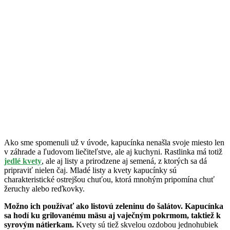
Ako sme spomenuli už v úvode, kapucínka nenašla svoje miesto len
v záhrade a ľudovom liečiteľstve, ale aj kuchyni. Rastlinka má totiž
jedlé kvety
, ale aj listy a prirodzene aj semená, z ktorých sa dá
pripraviť nielen čaj. Mladé listy a kvety kapucínky sú
charakteristické ostrejšou chuťou, ktorá mnohým pripomína chuť
žeruchy alebo reďkovky.
Možno ich používať ako listovú zeleninu do šalátov. Kapucínka
sa hodí ku grilovanému mäsu aj vaječným pokrmom, taktiež k
syrovým nátierkam.
Kvety sú tiež skvelou ozdobou jednohubiek