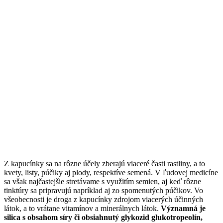
Z kapucínky sa na rôzne účely zberajú viaceré časti rastliny, a to
kvety, listy, púčiky aj plody, respektíve semená. V ľudovej medicíne
sa však najčastejšie stretávame s využitím semien, aj keď rôzne
tinktúry sa pripravujú napríklad aj zo spomenutých púčikov. Vo
všeobecnosti je droga z kapucínky zdrojom viacerých účinných
látok, a to vrátane vitamínov a minerálnych látok.
Významná je
silica s obsahom síry či obsiahnutý glykozid glukotropeolín,