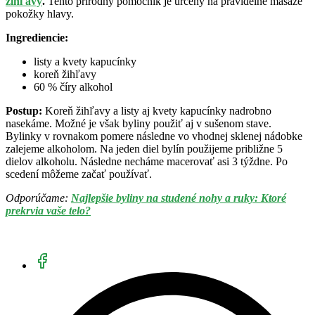
žihľavy
.
Tento prírodný pomocník je určený na pravidelné masáže
pokožky hlavy.
Ingrediencie:
listy a kvety kapucínky
koreň žihľavy
60 % číry alkohol
Postup:
Koreň žihľavy a listy aj kvety kapucínky nadrobno
nasekáme. Možné je však byliny použiť aj v sušenom stave.
Bylinky v rovnakom pomere následne vo vhodnej sklenej nádobke
zalejeme alkoholom. Na jeden diel bylín použijeme približne 5
dielov alkoholu. Následne necháme macerovať asi 3 týždne. Po
scedení môžeme začať používať.
Odporúčame:
Najlepšie byliny na studené nohy a ruky: Ktoré
prekrvia vaše telo?