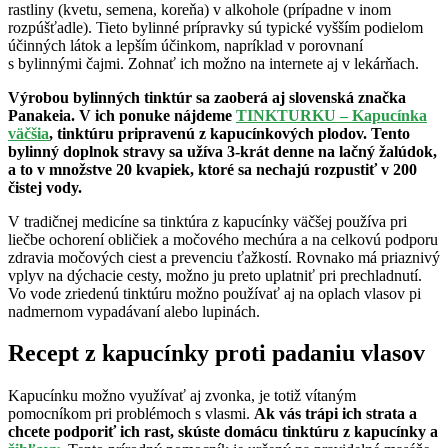
rastliny (kvetu, semena, koreňa) v alkohole (prípadne v inom
rozpúšťadle). Tieto bylinné prípravky sú typické vyšším podielom
účinných látok a lepším účinkom, napríklad v porovnaní
s bylinnými čajmi. Zohnať ich možno na internete aj v lekárňach.
Výrobou bylinných tinktúr sa zaoberá aj slovenská značka
Panakeia. V ich ponuke nájdeme
TINKTURKU – Kapucínka
väčšia
, tinktúru pripravenú z kapucínkových plodov. Tento
bylinný doplnok stravy sa užíva 3-krát denne na lačný žalúdok,
a to v množstve 20 kvapiek, ktoré sa nechajú rozpustiť v 200
čistej vody.
V tradičnej medicíne sa tinktúra z kapucínky väčšej používa pri
liečbe ochorení obličiek a močového mechúra a na celkovú podporu
zdravia močových ciest a prevenciu ťažkostí. Rovnako má priaznivý
vplyv na dýchacie cesty, možno ju preto uplatniť pri prechladnutí.
Vo vode zriedenú tinktúru možno používať aj na oplach vlasov pi
nadmernom vypadávaní alebo lupinách.
Recept z kapucínky proti padaniu vlasov
Kapucínku možno využívať aj zvonka, je totiž vítaným
pomocníkom pri problémoch s vlasmi.
Ak vás trápi ich strata a
chcete podporiť ich rast, skúste domácu tinktúru z kapucínky a