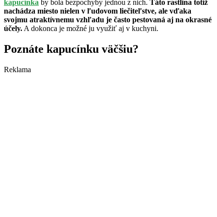
kapucínka
by bola bezpochyby jednou z nich.
Táto rastlina totiž
nachádza miesto nielen v ľudovom liečiteľstve, ale vďaka
svojmu atraktívnemu vzhľadu je často pestovaná aj na okrasné
účely.
A dokonca je možné ju využiť aj v kuchyni.
Poznáte kapucínku väčšiu?
Reklama