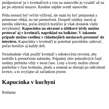
predpestovať ju v kvetináčoch a von na stanovište ju vysadiť až na
jar po odznení mrazov. Rastline nájdite svetlé stanovište.
Pôda nemusí byť veľmi výživná, ale mala by byť priepustná a
primerane vlhká, no nie premočená. Dospelé rastliny znesú aj
menšiu zálievku, počas letných horúčav je však dostatok vlahy
nevyhnutný.
Kapucínku na okrasné a úžitkové účely možno
pestovať aj v kvetináči, napríklad na balkóne. V takomto
prípade možno rastlinu v chladnejších mesiacoch presunúť do
interiéru.
Kapucínku v kvetináči je potrebné pravidelne zalievať,
počas horúčav aj každý deň.
Nezabudnite však použiť kvetináč s odtokovými otvormi, aby
nedošlo k premočeniu substrátu. Prípadný zber jednotlivých častí
rastliny prebieha vždy v inom čase. Listy a kvety možno zberať
priebežne v čase kvitnutia, plody a semená sa zberajú po odkvitnutí
kvetov, a to zvyčajne až začiatkom jesene.
Kapucínka v kuchyni
Reklama