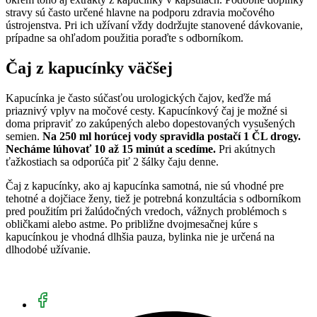
stravy sú často určené hlavne na podporu zdravia močového
ústrojenstva. Pri ich užívaní vždy dodržujte stanovené dávkovanie,
prípadne sa ohľadom použitia poraďte s odborníkom.
Čaj z kapucínky väčšej
Kapucínka je často súčasťou urologických čajov, keďže má
priaznivý vplyv na močové cesty. Kapucínkový čaj je možné si
doma pripraviť zo zakúpených alebo dopestovaných vysušených
semien.
Na 250 ml horúcej vody spravidla postačí 1 ČL drogy.
Necháme lúhovať 10 až 15 minút a scedíme.
Pri akútnych
ťažkostiach sa odporúča piť 2 šálky čaju denne.
Čaj z kapucínky, ako aj kapucínka samotná, nie sú vhodné pre
tehotné a dojčiace ženy, tiež je potrebná konzultácia s odborníkom
pred použitím pri žalúdočných vredoch, vážnych problémoch s
obličkami alebo astme. Po približne dvojmesačnej kúre s
kapucínkou je vhodná dlhšia pauza, bylinka nie je určená na
dlhodobé užívanie.