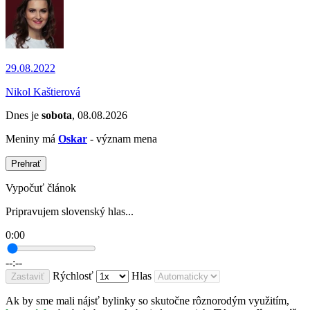
29.08.2022
Nikol Kaštierová
Dnes je
sobota
, 08.08.2026
Meniny má
Oskar
- význam mena
Prehrať
Vypočuť článok
Pripravujem slovenský hlas...
0:00
--:--
Rýchlosť
Hlas
Zastaviť
Ak by sme mali nájsť bylinky so skutočne rôznorodým využitím,