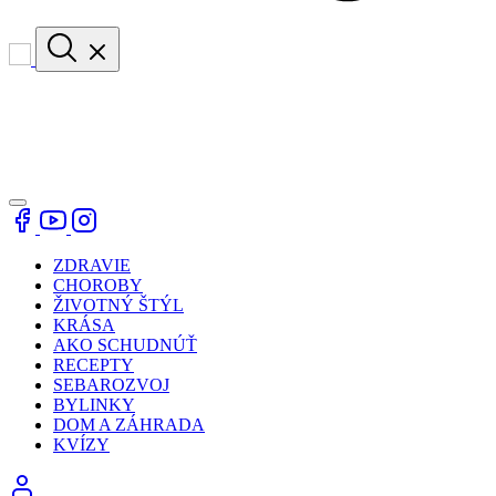
ZDRAVIE
CHOROBY
ŽIVOTNÝ ŠTÝL
KRÁSA
AKO SCHUDNÚŤ
RECEPTY
SEBAROZVOJ
BYLINKY
DOM A ZÁHRADA
KVÍZY