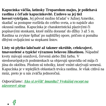
Kapucínka väčšia, latinsky Tropaeolum majus, je poliehavá
rastlina z čeľade kapucínkovité. Ľudovo sa jej tiež
hovorí vytrčpán.
Jej pôvod možno hľadať v Južnej Amerike,
skadiaľ sa postupne rozšírila do celého sveta, a to najskôr ako
okrasná rastlina. Kapucínka je charakteristická plazivými či
popínavými stonkami, ktoré môžu dorastať do dĺžky 3 až 5 m.
Rastlina sa zvykne šplhať po najbližšej opore, pričom si pomáha
dlhými ovíjajúcimi sa stopkami listov.
Listy sú plytko laločnaté až takmer okrúhle, celokrajové,
tmavozelené a typické výraznou belavou žilnatinou.
Nápadné
kvety mávajú oranžovú, červenú alebo žltú farbu. V
stredoeurópskych podmienkach sa objavujú spravidla od mája či
júna do októbra. Plodom sú tobolky, ktoré vnútri ukrývajú semená.
Kapucínka je v teplejších oblastiach trváca rastlina. Je však citlivá na
mráz, preto je u nás zväčša jednoročná.
Odporúčame:
Ako si zvýšiť imunitu? Vyskúšaj recept na
zázvorový sirup