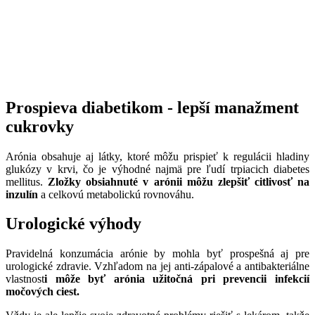
Prospieva diabetikom - lepší manažment
cukrovky
Arónia obsahuje aj látky, ktoré môžu prispieť k regulácii hladiny
glukózy v krvi, čo je výhodné najmä pre ľudí trpiacich diabetes
mellitus.
Zložky obsiahnuté v arónii môžu zlepšiť citlivosť na
inzulín
a celkovú metabolickú rovnováhu.
Urologické výhody
Pravidelná konzumácia arónie by mohla byť prospešná aj pre
urologické zdravie. Vzhľadom na jej anti-zápalové a antibakteriálne
vlastnost
i môže byť arónia užitočná pri prevencii infekcií
močových ciest.