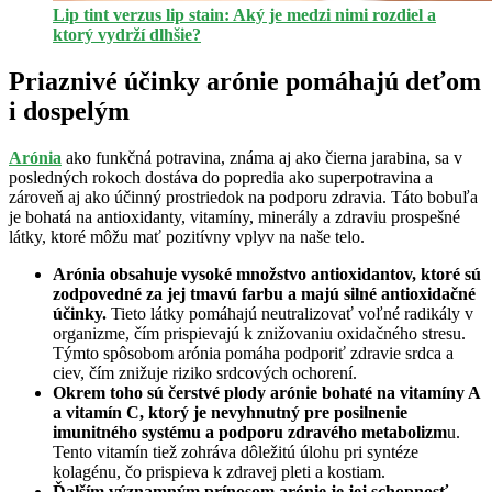
Lip tint verzus lip stain: Aký je medzi nimi rozdiel a
ktorý vydrží dlhšie?
Priaznivé účinky arónie pomáhajú deťom
i dospelým
Arónia
ako funkčná potravina, známa aj ako čierna jarabina, sa v
posledných rokoch dostáva do popredia ako superpotravina a
zároveň aj ako účinný prostriedok na podporu zdravia. Táto bobuľa
je bohatá na antioxidanty, vitamíny, minerály a zdraviu prospešné
látky, ktoré môžu mať pozitívny vplyv na naše telo.
Arónia obsahuje vysoké množstvo antioxidantov, ktoré sú
zodpovedné za jej tmavú farbu a majú silné antioxidačné
účinky.
Tieto látky pomáhajú neutralizovať voľné radikály v
organizme, čím prispievajú k znižovaniu oxidačného stresu.
Týmto spôsobom arónia pomáha podporiť zdravie srdca a
ciev, čím znižuje riziko srdcových ochorení.
Okrem toho sú čerstvé plody arónie bohaté na vitamíny A
a vitamín C, ktorý je nevyhnutný pre posilnenie
imunitného systému a podporu zdravého metabolizm
u.
Tento vitamín tiež zohráva dôležitú úlohu pri syntéze
kolagénu, čo prispieva k zdravej pleti a kostiam.
Ďalším významným prínosom arónie je jej schopnosť