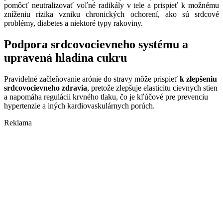
pomôcť neutralizovať voľné radikály v tele a prispieť k možnému
zníženiu rizika vzniku chronických ochorení, ako sú srdcové
problémy, diabetes a niektoré typy rakoviny.
Podpora srdcovocievneho systému a
upravená hladina cukru
Pravidelné začleňovanie arónie do stravy môže prispieť
k zlepšeniu
srdcovocievneho zdravia
, pretože zlepšuje elasticitu cievnych stien
a napomáha regulácii krvného tlaku, čo je kľúčové pre prevenciu
hypertenzie a iných kardiovaskulárnych porúch.
Reklama