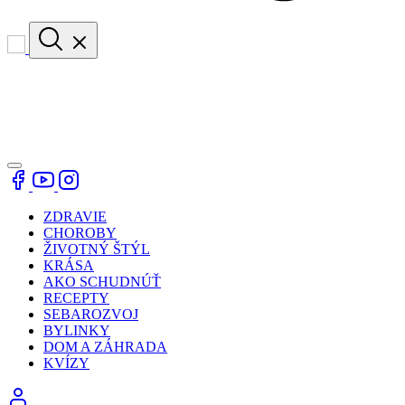
ZDRAVIE
CHOROBY
ŽIVOTNÝ ŠTÝL
KRÁSA
AKO SCHUDNÚŤ
RECEPTY
SEBAROZVOJ
BYLINKY
DOM A ZÁHRADA
KVÍZY