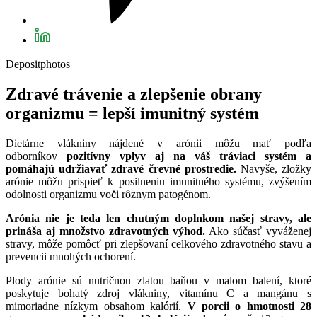
Depositphotos
Zdravé trávenie a zlepšenie obrany
organizmu = lepší imunitný systém
Dietárne vlákniny nájdené v arónii môžu mať podľa
odborníkov
pozitívny vplyv aj na váš tráviaci systém a
pomáhajú udržiavať zdravé črevné prostredie.
Navyše, zložky
arónie môžu prispieť k posilneniu imunitného systému, zvýšením
odolnosti organizmu voči rôznym patogénom.
Arónia nie je teda len chutným doplnkom našej stravy, ale
prináša aj množstvo zdravotných výhod.
Ako súčasť vyváženej
stravy, môže pomôcť pri zlepšovaní celkového zdravotného stavu a
prevencii mnohých ochorení.
Plody arónie sú nutričnou zlatou baňou v malom balení, ktoré
poskytuje bohatý zdroj vlákniny, vitamínu C a mangánu s
mimoriadne nízkym obsahom kalórií.
V porcii o hmotnosti 28