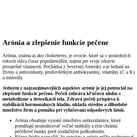
Arónia a zlepšenie funkcie pečene
Arónia, známa aj ako chokeberry, je ovocie, ktoré sa v posledných
rokoch stáva čoraz populárnejším, najmä pre svoje zdravie
prospešné vlastnosti. Pochádza z Severnej Ameriky a je bohatá na
živiny a antioxidanty, predovšetkým anthokyaníny, vitamíny (C a K)
a minerály.
Jedným z najzaujímavejších aspektov arónie je jej potenciál na
zlepšenie funkcie pečene. Pečeň zohráva kľúčovú úlohu v
metabolizme a detoxikácii tela. Zdravá pečeň prispieva k
stabilizácii hormonálnych hladín, ukladá stredne a dlhodobé
množstvo živín a pomáha pri vylučovaní odpadových látok.
Arónia obsahuje vysoké množstvo antioxidantov, ktoré
pomáhajú neutralizovať voľné radikály a tým chránia
pečeňové bunky pred oxidačným poškodením.
Rôzne štúdie naznačili, že extrakty z arónie môžu podporovať