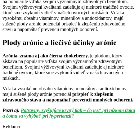
na popularite vďaka svojim významným zdravotným benefitom.
Svojimi výživovými kvalitami zatieňuje aj niektoré tradičné ovocie,
ktoré sme zvyknutí vidieť v našich ovocných miskách. Vďaka
vysokému obsahu vitamínov, minerálov a antioxidantov, majú
sušené plody arónie potenciál prispieť k zlepšeniu zdravotného
stavu a napomáhať prevencii mnohých ochorení.
Plody arónie a liečivé účinky arónie
Arónia, známa aj ako čierna chokeberry,
je plodom, ktorý
získava na popularite vďaka svojim významným zdravotným
benefitom. Svojimi výživovými kvalitami zatieňuje aj niektoré
tradičné ovocie, ktoré sme zvyknutí vidieť v našich ovocných
miskách.
Vďaka vysokému obsahu vitamínov, minerálov a antioxidantov,
majú sušené plody arónie potenciál
prispieť k zlepšeniu
zdravotného stavu a napomáhať prevencii mnohých ochorení.
Pozri aj:
Potraviny zvyšujúce krvný tlak – čo jesť pri nízkom tlaku
a čomu sa vyhýbať pri hypertenzii?
Reklama