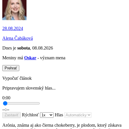
28.08.2024
Alena Čabáková
Dnes je
sobota
, 08.08.2026
Meniny má
Oskar
- význam mena
Prehrať
Vypočuť článok
Pripravujem slovenský hlas...
0:00
--:--
Rýchlosť
Hlas
Zastaviť
Arónia, známa aj ako čierna chokeberry, je plodom, ktorý získava