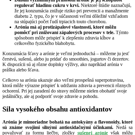
regulovať hladinu cukru v krvi.
Niektoré štúdie naznačujú,
že jej konzumácia znižuje riziko pri prevencii a manažmente
diabetu 2. typu, čo je v súčasnosti veľmi dôležité vzhľadom
na stúpajúci počet ľudí trpiacich touto chorobou.
Arónia má aj protizápalové vlastnosti, ktoré môžu
pomôcť pri znižovaní zápalových procesov v tele.
Týmto
spôsobom môže prispieť k zlepšeniu zdravia kĺbov a
celkového fyzického blahobytu.
Konzumácia šťavy a arónie je veľmi jednoduchá – môžeme ju jesť
čerstvú, sušenú, alebo ju pridať do smoothies, jogurtov či dezertov.
K dispozícii sú aj rôzne doplnky výživy, ako napríklad arónia v
prášku alebo šťava.
Celkovo sa arónia ukazuje ako veľmi prospešná superpotravina,
ktorá môže výrazne prispieť k udržaniu zdravia a prevencii rôznych
ochorení. Pri jej zaradení do stravy môžeme nielen obohatiť svoje
jedálničky, ale aj podporiť svoje zdravie a pohodu.
Sila vysokého obsahu antioxidantov
Arónia je mimoriadne bohatá na antokyány a flavonoidy, ktoré
sú známe svojimi silnými antioxidačnými účinkami.
Nedá sa
považovať za formu liečby, zložky
sušenej arónie
však môžu