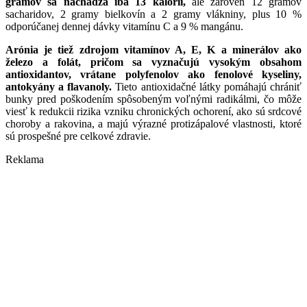
gramov sa nachádza iba 13 kalórií,
ale zároveň 12 gramov
sacharidov, 2 gramy bielkovín a 2 gramy vlákniny, plus 10 %
odporúčanej dennej dávky vitamínu C a 9 % mangánu.
Arónia je tiež zdrojom vitamínov A, E, K a minerálov ako
železo a folát, pričom sa vyznačujú vysokým obsahom
antioxidantov, vrátane polyfenolov ako fenolové kyseliny,
antokyány a flavanoly.
Tieto antioxidačné látky pomáhajú chrániť
bunky pred poškodením spôsobeným voľnými radikálmi, čo môže
viesť k redukcii rizika vzniku chronických ochorení, ako sú srdcové
choroby a rakovina, a majú výrazné protizápalové vlastnosti, ktoré
sú prospešné pre celkové zdravie.
Reklama