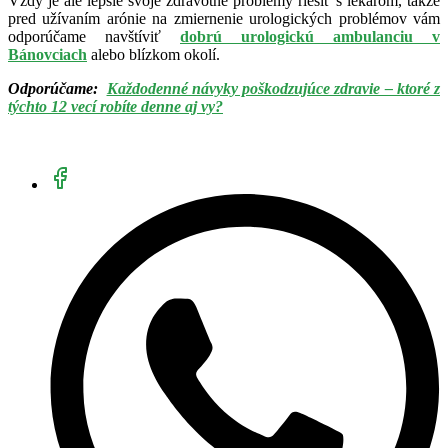
Vždy je ale lepšie svoje zdravotné problémy riešiť s lekárom, takže
pred užívaním arónie na zmiernenie urologických problémov vám
odporúčame navštíviť
dobrú urologickú ambulanciu v
Bánovciach
alebo blízkom okolí.
Odporúčame:
Každodenné návyky poškodzujúce zdravie – ktoré z
týchto 12 vecí robíte denne aj vy?