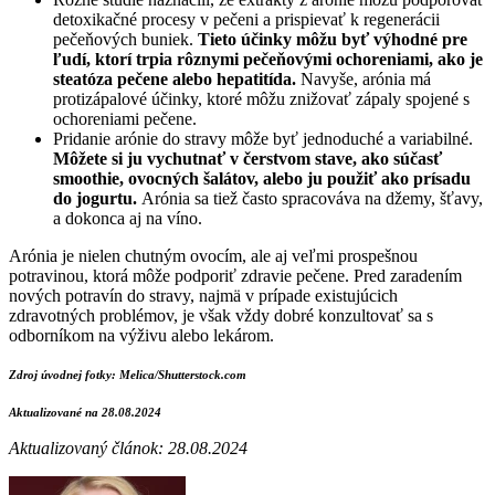
detoxikačné procesy v pečeni a prispievať k regenerácii
pečeňových buniek.
Tieto účinky môžu byť výhodné pre
ľudí, ktorí trpia rôznymi pečeňovými ochoreniami, ako je
steatóza pečene alebo hepatitída.
Navyše, arónia má
protizápalové účinky, ktoré môžu znižovať zápaly spojené s
ochoreniami pečene.
Pridanie arónie do stravy môže byť jednoduché a variabilné.
Môžete si ju vychutnať v čerstvom stave, ako súčasť
smoothie, ovocných šalátov, alebo ju použiť ako prísadu
do jogurtu.
Arónia sa tiež často spracováva na džemy, šťavy,
a dokonca aj na víno.
Arónia je nielen chutným ovocím, ale aj veľmi prospešnou
potravinou, ktorá môže podporiť zdravie pečene. Pred zaradením
nových potravín do stravy, najmä v prípade existujúcich
zdravotných problémov, je však vždy dobré konzultovať sa s
odborníkom na výživu alebo lekárom.
Zdroj úvodnej fotky: Melica/Shutterstock.com
Aktualizované na 28.08.2024
Aktualizovaný článok: 28.08.2024