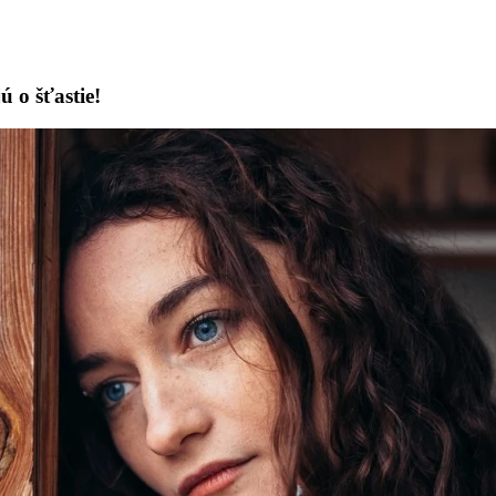
ú o šťastie!