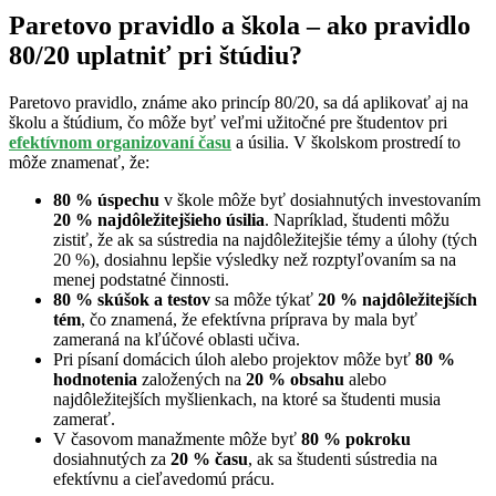
Paretovo pravidlo a škola – ako pravidlo
80/20 uplatniť pri štúdiu?
Paretovo pravidlo, známe ako princíp 80/20, sa dá aplikovať aj na
školu a štúdium, čo môže byť veľmi užitočné pre študentov pri
efektívnom organizovaní času
a úsilia. V školskom prostredí to
môže znamenať, že:
80 % úspechu
v škole môže byť dosiahnutých investovaním
20 % najdôležitejšieho úsilia
. Napríklad, študenti môžu
zistiť, že ak sa sústredia na najdôležitejšie témy a úlohy (tých
20 %), dosiahnu lepšie výsledky než rozptyľovaním sa na
menej podstatné činnosti.
80 % skúšok a testov
sa môže týkať
20 % najdôležitejších
tém
, čo znamená, že efektívna príprava by mala byť
zameraná na kľúčové oblasti učiva.
Pri písaní domácich úloh alebo projektov môže byť
80 %
hodnotenia
založených na
20 % obsahu
alebo
najdôležitejších myšlienkach, na ktoré sa študenti musia
zamerať.
V časovom manažmente môže byť
80 % pokroku
dosiahnutých za
20 % času
, ak sa študenti sústredia na
efektívnu a cieľavedomú prácu.