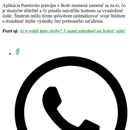
Aplikácia Paretovho princípu v škole znamená zamerať sa na to, čo
je skutočne dôležité a čo prináša najväčšiu hodnotu za vynaložené
úsilie. Študenti môžu týmto spôsobom optimalizovať svoje štúdium
a dosiahnuť lepšie výsledky bez prehnaného zaťaženia.
Pozri aj:
Aj ty robíš tieto chyby? S nami zabudneš na bolesť nôh!