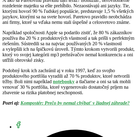
A ako sa Paretovmu pravidlu darí teraz? Bohužiaľ, nerovnomerné
rozdelenie majetku sa ešte prehĺbilo. Nezaostávajú ani jazyky. Tie,
ktorými hovorí 90 % ľudskej populácie, predstavuje 1,5 % všetkých
jazykov, ktorými sa na svete hovorí. Paretovo pravidlo neobchádza
ani firmy, ktoré sa vďaka nemu stali úspešné a celosvetovo známe.
Napríklad spoločnosti Apple sa podarilo zistiť, že 80 % zákazníkov
používa iba 20 % z produktových vlastností a tak prišli s perfektným
riešením. Sústredili sa na najviac používaných 20 % vlastností
a vylepšili ich na špičkovú úroveň. Týmto krokom vytvorili produkt,
ktorý vo svojej kategórii mp3 prehrávačov nemal konkurenciu a oni
utŕžili obrovské zisky.
Podobný krok ich zachránil aj v roku 1997, keď zo svojho
produktového portfólia vyradili až 70 % produktov, ktoré netvorili
tržby. Boli nimi napríklad
notebooky
a tlačiarne a oni sa tak mohli
venovať 30 % portfólia, ktoré vygenerovalo dostatočný príjem na
zbavenie sa rizika platobnej neschopnosti.
Pozri aj:
Kompostér: Prečo by nemal chýbať v žiadnej záhrade?