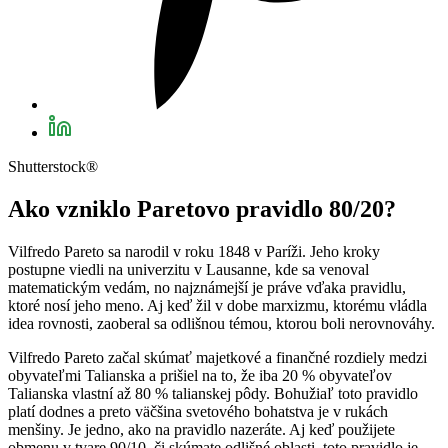
Shutterstock®
Ako vzniklo Paretovo pravidlo 80/20?
Vilfredo Pareto sa narodil v roku 1848 v Paríži. Jeho kroky
postupne viedli na univerzitu v Lausanne, kde sa venoval
matematickým vedám, no najznámejší je práve vďaka pravidlu,
ktoré nosí jeho meno. Aj keď žil v dobe marxizmu, ktorému vládla
idea rovnosti, zaoberal sa odlišnou témou, ktorou boli nerovnováhy.
Vilfredo Pareto začal skúmať majetkové a finančné rozdiely medzi
obyvateľmi Talianska a prišiel na to, že iba 20 % obyvateľov
Talianska vlastní až 80 % talianskej pôdy. Bohužiaľ toto pravidlo
platí dodnes a preto väčšina svetového bohatstva je v rukách
menšiny. Je jedno, ako na pravidlo nazeráte. Aj keď použijete
obmenu v tvare 90/10, či skúmate odlišné oblasti, toto pravidlo je