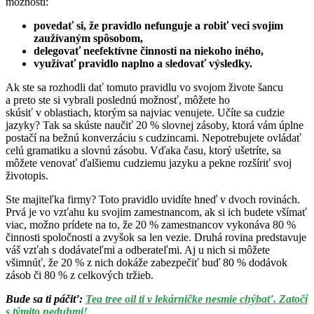
možnosti:
povedať si, že pravidlo nefunguje a robiť veci svojím
zaužívaným spôsobom,
delegovať neefektívne činnosti na niekoho iného,
využívať pravidlo naplno a sledovať výsledky.
Ak ste sa rozhodli dať tomuto pravidlu vo svojom živote šancu
a preto ste si vybrali poslednú možnosť, môžete ho
skúsiť v oblastiach, ktorým sa najviac venujete. Učíte sa cudzie
jazyky? Tak sa skúste naučiť 20 % slovnej zásoby, ktorá vám úplne
postačí na bežnú konverzáciu s cudzincami. Nepotrebujete ovládať
celú gramatiku a slovnú zásobu. Vďaka času, ktorý ušetríte, sa
môžete venovať ďalšiemu cudziemu jazyku a pekne rozšíriť svoj
životopis.
Ste majiteľka firmy? Toto pravidlo uvidíte hneď v dvoch rovinách.
Prvá je vo vzťahu ku svojim zamestnancom, ak si ich budete všímať
viac, možno prídete na to, že 20 % zamestnancov vykonáva 80 %
činnosti spoločnosti a zvyšok sa len vezie. Druhá rovina predstavuje
váš vzťah s dodávateľmi a odberateľmi. Aj u nich si môžete
všimnúť, že 20 % z nich dokáže zabezpečiť buď 80 % dodávok
zásob či 80 % z celkových tržieb.
Bude sa ti páčiť:
Tea tree oil ti v lekárničke nesmie chýbať. Zatočí
s týmito neduhmi!