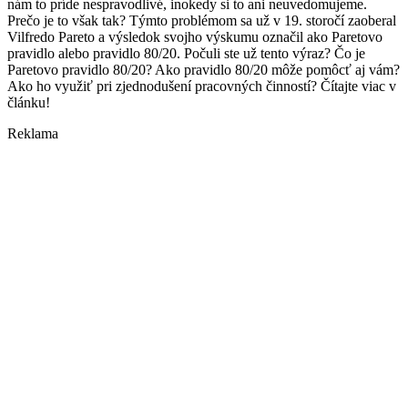
nám to príde nespravodlivé, inokedy si to ani neuvedomujeme.
Prečo je to však tak? Týmto problémom sa už v 19. storočí zaoberal
Vilfredo Pareto a výsledok svojho výskumu označil ako Paretovo
pravidlo alebo pravidlo 80/20. Počuli ste už tento výraz? Čo je
Paretovo pravidlo 80/20? Ako pravidlo 80/20 môže pomôcť aj vám?
Ako ho využiť pri zjednodušení pracovných činností? Čítajte viac v
článku!
Reklama