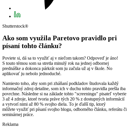
Shutterstock®
Ako som využila Paretovo pravidlo pri
písaní tohto článku?
Poviete si, dá sa to využiť aj v niečom takom? Odpoveď je áno!
S touto témou som sa stretla minulý rok na jednej odbornej
prednáške a dokonca párkrát som ju začula už aj v škole. No
aplikovať ju nebolo jednoduché.
Namiesto toho, aby som pri zháňaní podkladov študovala každý
informačný zdroj detailne, som ich v duchu tohto pravidla prešla iba
povrchne. Následne si na základe tohto "screeningu" pisateľ vyberie
3 až 4 zdroje, ktoré tvoria práve tých 20 % z dostupných informácií
a vytvorí nimi až 80 % svojho diela. To je ďalší tip, ktorý
môžete využiť pri písaní svojho blogu, odborného článku, referátu či
seminárnej práce.
Reklama