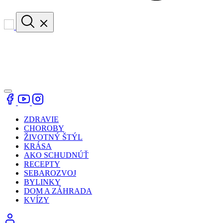
ZDRAVIE
CHOROBY
ŽIVOTNÝ ŠTÝL
KRÁSA
AKO SCHUDNÚŤ
RECEPTY
SEBAROZVOJ
BYLINKY
DOM A ZÁHRADA
KVÍZY