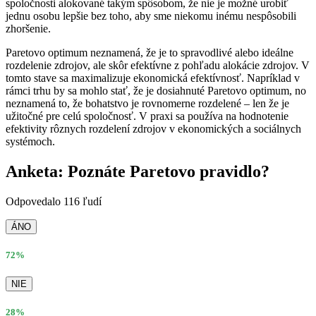
spoločnosti alokované takým spôsobom, že nie je možné urobiť
jednu osobu lepšie bez toho, aby sme niekomu inému nespôsobili
zhoršenie.
Paretovo optimum neznamená, že je to spravodlivé alebo ideálne
rozdelenie zdrojov, ale skôr efektívne z pohľadu alokácie zdrojov. V
tomto stave sa maximalizuje ekonomická efektívnosť. Napríklad v
rámci trhu by sa mohlo stať, že je dosiahnuté Paretovo optimum, no
neznamená to, že bohatstvo je rovnomerne rozdelené – len že je
užitočné pre celú spoločnosť. V praxi sa používa na hodnotenie
efektivity rôznych rozdelení zdrojov v ekonomických a sociálnych
systémoch.
Anketa: Poznáte Paretovo pravidlo?
Odpovedalo 116 ľudí
ÁNO
72%
NIE
28%