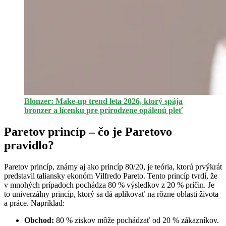
Blonzer: Make-up trend leta 2026, ktorý spája
bronzer a lícenku pre prirodzene opálenú pleť
Paretov princíp – čo je Paretovo
pravidlo?
Paretov princíp, známy aj ako princíp 80/20, je teória, ktorú prvýkrát
predstavil taliansky ekonóm Vilfredo Pareto. Tento princíp tvrdí, že
v mnohých prípadoch pochádza 80 % výsledkov z 20 % príčin. Je
to univerzálny princíp, ktorý sa dá aplikovať na rôzne oblasti života
a práce. Napríklad:
Obchod:
80 % ziskov môže pochádzať od 20 % zákazníkov.