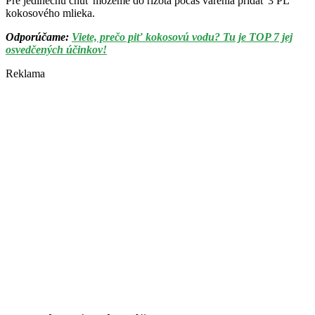
Pre jedinečnú chuť môžeme do rizota počas varenia pridať 3 PL
kokosového mlieka.
Odporúčame:
Viete, prečo piť kokosovú vodu? Tu je TOP 7 jej
osvedčených účinkov!
Reklama