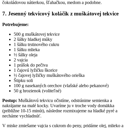
čokoládovou nátierkou, šľahačkou, medom a podobne.
7. Jesenný tekvicový koláčik z muškátovej tekvice
Potrebujeme:
500 g muškátovej tekvice
2 šálky hladkej múky
1 šálku trstinového cukru
1 šálku mlieka
½ šálky oleja
2 vajcia
1 prášok do pečiva
1 čajovú lyžičku škorice
½ čajovej lyžičky muškátového orieška
Štipku soli
100 g nasekaných orechov (vlašské alebo pekanové)
50 g hrozienok (voliteľné)
Postup:
Muškátovú tekvicu očistíme, odstránime semienka a
nakrájame na malé kocky. Uvaríme ju v troche vody domäkka
(približne 10-15 minút), následne rozmixujeme na hladké pyré a
necháme vychladnúť.
V miske zmiešame vajcia s cukrom do peny, pridáme olej, mlieko a