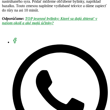
nastrúhaného syra. Pridať môžeme obľúbené bylinky, napríklad
bazalku. Touto zmesou naplníme vydlabané tekvice a dáme zapiecť
do rúry na asi 10 minút.
Odporúčame:
TOP jesenné bylinky: Ktoré sa dajú zbierať v
našom okolí a aké majú účinky?