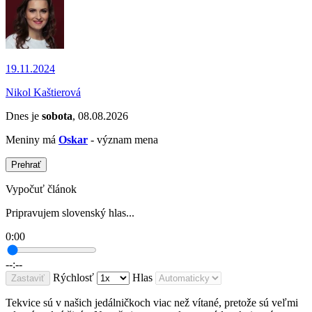
19.11.2024
Nikol Kaštierová
Dnes je
sobota
, 08.08.2026
Meniny má
Oskar
- význam mena
Prehrať
Vypočuť článok
Pripravujem slovenský hlas...
0:00
--:--
Rýchlosť
Hlas
Zastaviť
Tekvice sú v našich jedálničkoch viac než vítané, pretože sú veľmi