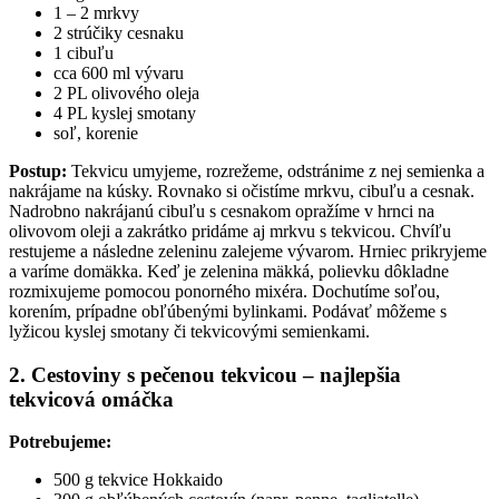
1 – 2 mrkvy
2 strúčiky cesnaku
1 cibuľu
cca 600 ml vývaru
2 PL olivového oleja
4 PL kyslej smotany
soľ, korenie
Postup:
Tekvicu umyjeme, rozrežeme, odstránime z nej semienka a
nakrájame na kúsky. Rovnako si očistíme mrkvu, cibuľu a cesnak.
Nadrobno nakrájanú cibuľu s cesnakom opražíme v hrnci na
olivovom oleji a zakrátko pridáme aj mrkvu s tekvicou. Chvíľu
restujeme a následne zeleninu zalejeme vývarom. Hrniec prikryjeme
a varíme domäkka. Keď je zelenina mäkká, polievku dôkladne
rozmixujeme pomocou ponorného mixéra. Dochutíme soľou,
korením, prípadne obľúbenými bylinkami. Podávať môžeme s
lyžicou kyslej smotany či tekvicovými semienkami.
2. Cestoviny s pečenou tekvicou – najlepšia
tekvicová omáčka
Potrebujeme:
500 g tekvice Hokkaido