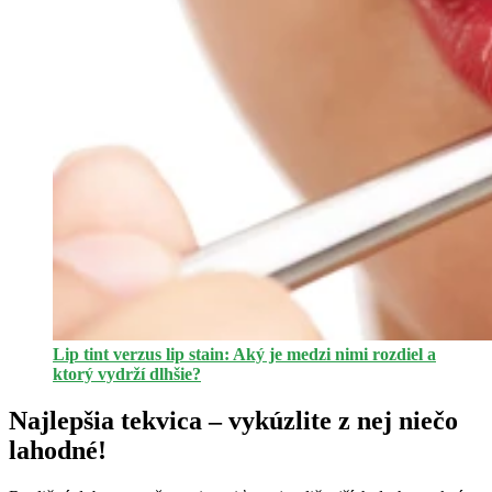
Lip tint verzus lip stain: Aký je medzi nimi rozdiel a
ktorý vydrží dlhšie?
Najlepšia tekvica – vykúzlite z nej niečo
lahodné!