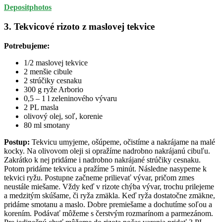
Depositphotos
3. Tekvicové rizoto z maslovej tekvice
Potrebujeme:
1/2 maslovej tekvice
2 menšie cibule
2 strúčiky cesnaku
300 g ryže Arborio
0,5 – 1 l zeleninového vývaru
2 PL masla
olivový olej, soľ, korenie
80 ml smotany
Postup:
Tekvicu umyjeme, ošúpeme, očistíme a nakrájame na malé
kocky. Na olivovom oleji si opražíme nadrobno nakrájanú cibuľu.
Zakrátko k nej pridáme i nadrobno nakrájané strúčiky cesnaku.
Potom pridáme tekvicu a pražíme 5 minút. Následne nasypeme k
tekvici ryžu. Postupne začneme prilievať vývar, pričom zmes
neustále miešame. Vždy keď v rizote chýba vývar, trochu prilejeme
a medzitým skúšame, či ryža zmäkla. Keď ryža dostatočne zmäkne,
pridáme smotanu a maslo. Dobre premiešame a dochutíme soľou a
korením. Podávať môžeme s čerstvým rozmarínom a parmezánom.