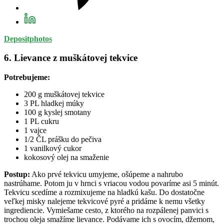
Depositphotos
6. Lievance z muškátovej tekvice
Potrebujeme:
200 g muškátovej tekvice
3 PL hladkej múky
100 g kyslej smotany
1 PL cukru
1 vajce
1/2 ČL prášku do pečiva
1 vanilkový cukor
kokosový olej na smaženie
Postup:
Ako prvé tekvicu umyjeme, ošúpeme a nahrubo
nastrúhame. Potom ju v hrnci s vriacou vodou povaríme asi 5 minút.
Tekvicu scedíme a rozmixujeme na hladkú kašu. Do dostatočne
veľkej misky nalejeme tekvicové pyré a pridáme k nemu všetky
ingrediencie. Vymiešame cesto, z ktorého na rozpálenej panvici s
trochou oleja smažíme lievance. Podávame ich s ovocím, džemom,