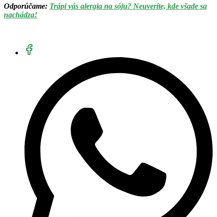
Odporúčame:
Trápi vás alergia na sóju? Neuveríte, kde všade sa
nachádza!