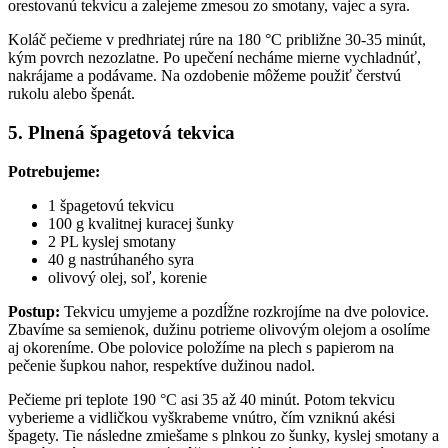
orestovanú tekvicu a zalejeme zmesou zo smotany, vajec a syra.
Koláč pečieme v predhriatej rúre na 180 °C približne 30-35 minút,
kým povrch nezozlatne. Po upečení necháme mierne vychladnúť,
nakrájame a podávame. Na ozdobenie môžeme použiť čerstvú
rukolu alebo špenát.
5. Plnená špagetová tekvica
Potrebujeme:
1 špagetovú tekvicu
100 g kvalitnej kuracej šunky
2 PL kyslej smotany
40 g nastrúhaného syra
olivový olej, soľ, korenie
Postup:
Tekvicu umyjeme a pozdĺžne rozkrojíme na dve polovice.
Zbavíme sa semienok, dužinu potrieme olivovým olejom a osolíme
aj okoreníme. Obe polovice položíme na plech s papierom na
pečenie šupkou nahor, respektíve dužinou nadol.
Pečieme pri teplote 190 °C asi 35 až 40 minút. Potom tekvicu
vyberieme a vidličkou vyškrabeme vnútro, čím vzniknú akési
špagety. Tie následne zmiešame s plnkou zo šunky, kyslej smotany a