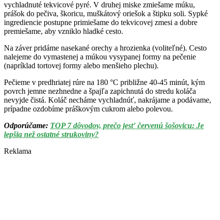
vychladnuté tekvicové pyré. V druhej miske zmiešame múku,
prášok do pečiva, škoricu, muškátový oriešok a štipku soli. Sypké
ingrediencie postupne primiešame do tekvicovej zmesi a dobre
premiešame, aby vzniklo hladké cesto.
Na záver pridáme nasekané orechy a hrozienka (voliteľné). Cesto
nalejeme do vymastenej a múkou vysypanej formy na pečenie
(napríklad tortovej formy alebo menšieho plechu).
Pečieme v predhriatej rúre na 180 °C približne 40-45 minút, kým
povrch jemne nezhnedne a špajľa zapichnutá do stredu koláča
nevyjde čistá. Koláč necháme vychladnúť, nakrájame a podávame,
prípadne ozdobíme práškovým cukrom alebo polevou.
Odporúčame:
TOP 7 dôvodov, prečo jesť červenú šošovicu: Je
lepšia než ostatné strukoviny?
Reklama