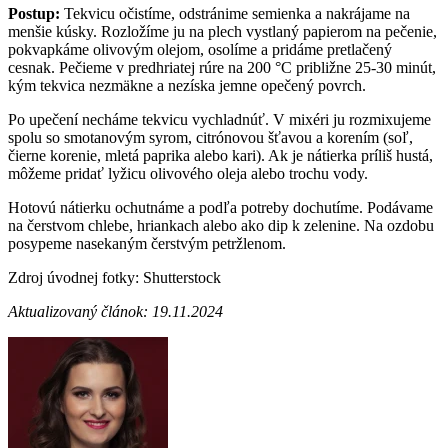
Postup:
Tekvicu očistíme, odstránime semienka a nakrájame na
menšie kúsky. Rozložíme ju na plech vystlaný papierom na pečenie,
pokvapkáme olivovým olejom, osolíme a pridáme pretlačený
cesnak. Pečieme v predhriatej rúre na 200 °C približne 25-30 minút,
kým tekvica nezmäkne a nezíska jemne opečený povrch.
Po upečení necháme tekvicu vychladnúť. V mixéri ju rozmixujeme
spolu so smotanovým syrom, citrónovou šťavou a korením (soľ,
čierne korenie, mletá paprika alebo kari). Ak je nátierka príliš hustá,
môžeme pridať lyžicu olivového oleja alebo trochu vody.
Hotovú nátierku ochutnáme a podľa potreby dochutíme. Podávame
na čerstvom chlebe, hriankach alebo ako dip k zelenine. Na ozdobu
posypeme nasekaným čerstvým petržlenom.
Zdroj úvodnej fotky: Shutterstock
Aktualizovaný článok: 19.11.2024