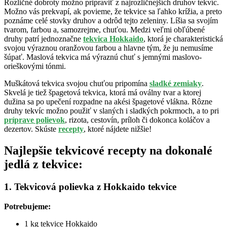
Rozličné dobroty možno pripraviť z najrozličnejších druhov tekvíc.
Možno vás prekvapí, ak povieme, že tekvice sa ľahko krížia, a preto
poznáme celé stovky druhov a odrôd tejto zeleniny. Líšia sa svojím
tvarom, farbou a, samozrejme, chuťou. Medzi veľmi obľúbené
druhy patrí jednoznačne
tekvica Hokkaido
, ktorá je charakteristická
svojou výraznou oranžovou farbou a hlavne tým, že ju nemusíme
šúpať. Maslová tekvica má výraznú chuť s jemnými maslovo-
orieškovými tónmi.
Muškátová tekvica svojou chuťou pripomína
sladké zemiaky
.
Skvelá je tiež špagetová tekvica, ktorá má oválny tvar a ktorej
dužina sa po upečení rozpadne na akési špagetové vlákna. Rôzne
druhy tekvíc možno použiť v slaných i sladkých pokrmoch, a to pri
príprave polievok
, rizota, cestovín, príloh či dokonca koláčov a
dezertov. Skúste
recepty
, ktoré nájdete nižšie!
Najlepšie tekvicové recepty na dokonalé
jedlá z tekvice:
1. Tekvicová polievka z Hokkaido tekvice
Potrebujeme:
1 kg tekvice Hokkaido