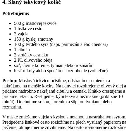
4. Slaný tekvicový koláč
Potrebujeme:
500 g maslovej tekvice
1 lístkové cesto
2 vajcia
150 g kyslej smotany
100 g tvrdého syra (napr. parmezán alebo cheddar)
1 cibuľu
2 strúčiky cesnaku
2 PL olivového oleja
soľ, čierne korenie, tymian alebo rozmarín
hrsť rukoly alebo špenátu na ozdobenie (voliteľné)
Postup:
Maslovú tekvicu očistíme, odstránime semienka a
nakrájame na menšie kocky. Na panvici rozohrejeme olivový olej a
pridáme nadrobno nakrájanú cibuľu a cesnak. Krátko orestujeme a
pridáme tekvicu. Restujeme, kým tekvica nezmäkne (približne 10
minút). Dochutíme soľou, korením a štipkou tymianu alebo
rozmarínu.
V miske zmiešame vajcia s kyslou smotanou a nastrúhaným syrom.
Predpečené lístkové cesto rozložíme na plech vystlaný papierom na
pečenie, okraje mierne zdvihneme. Na cesto rovnomerne rozložíme