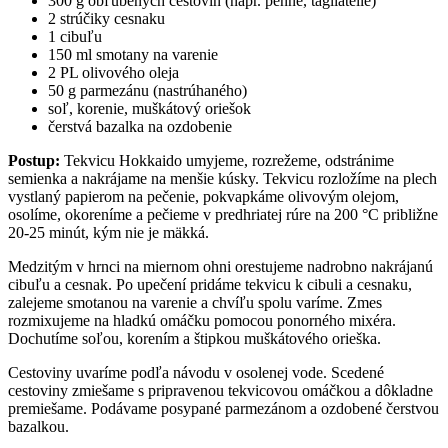
300 g obľúbených cestovín (napr. penne, tagliatelle)
2 strúčiky cesnaku
1 cibuľu
150 ml smotany na varenie
2 PL olivového oleja
50 g parmezánu (nastrúhaného)
soľ, korenie, muškátový oriešok
čerstvá bazalka na ozdobenie
Postup:
Tekvicu Hokkaido umyjeme, rozrežeme, odstránime
semienka a nakrájame na menšie kúsky. Tekvicu rozložíme na plech
vystlaný papierom na pečenie, pokvapkáme olivovým olejom,
osolíme, okoreníme a pečieme v predhriatej rúre na 200 °C približne
20-25 minút, kým nie je mäkká.
Medzitým v hrnci na miernom ohni orestujeme nadrobno nakrájanú
cibuľu a cesnak. Po upečení pridáme tekvicu k cibuli a cesnaku,
zalejeme smotanou na varenie a chvíľu spolu varíme. Zmes
rozmixujeme na hladkú omáčku pomocou ponorného mixéra.
Dochutíme soľou, korením a štipkou muškátového orieška.
Cestoviny uvaríme podľa návodu v osolenej vode. Scedené
cestoviny zmiešame s pripravenou tekvicovou omáčkou a dôkladne
premiešame. Podávame posypané parmezánom a ozdobené čerstvou
bazalkou.