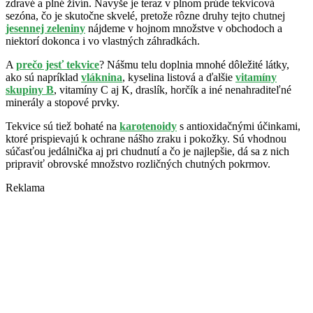
zdravé a plné živín. Navyše je teraz v plnom prúde tekvicová
sezóna, čo je skutočne skvelé, pretože rôzne druhy tejto chutnej
jesennej zeleniny
nájdeme v hojnom množstve v obchodoch a
niektorí dokonca i vo vlastných záhradkách.
A
prečo jesť tekvice
? Nášmu telu doplnia mnohé dôležité látky,
ako sú napríklad
vláknina
, kyselina listová a ďalšie
vitamíny
skupiny B
, vitamíny C aj K, draslík, horčík a iné nenahraditeľné
minerály a stopové prvky.
Tekvice sú tiež bohaté na
karotenoidy
s antioxidačnými účinkami,
ktoré prispievajú k ochrane nášho zraku i pokožky. Sú vhodnou
súčasťou jedálnička aj pri chudnutí a čo je najlepšie, dá sa z nich
pripraviť obrovské množstvo rozličných chutných pokrmov.
Reklama