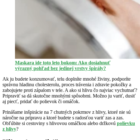
Maskara ide toto leto bokom: Ako dosiahnuť
výrazný pohľad bez jedinej vrstvy špirály?
Ak ju budete konzumovať, telu doplníte mnohé živiny, podporíte
správnu hladinu cholesterolu, proces trávenia i zdravie pokožky a
zabojujete proti zápalom v tele. A ako si hlivu čo najviac vychutnať?
Pripraviť sa dá skutočne mnohými spôsobmi. Možno ju variť, dusiť
aj piecť, pridať do polievok či omáčok.
Prinášame inšpirácie na 7 chutných pokrmov z hlivy, ktoré nie sú
náročne na prípravu a ktoré budete s radosťou variť zas a zas.
Obľúbite si cestoviny s hlivovou omáčkou alebo držkovú
polievku
z hlivy
?