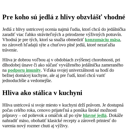
Pre koho sú jedlá z hlivy obzvlášť vhodné
Jedlá z hlivy ustricovej ocenia najmä ľudia, ktorí chcú do jedálnička
zaradiť viac ľahko stráviteľných a prirodzene výživných potravín.
Vhodná je pre tých, ktorí sa snažia obmedziť
konzumáciu mäsa
,
no zároveň hľadajú sýte a chuťovo plné jedlá, ktoré nezaťažia
trávenie.
Hliva je dobrou voľbou aj v obdobiach zvýšenej chorobnosti, pri
dlhodobej únave či ako súčasť vyváženého jedálnička zameraného
na
podporu imunity
. Vďaka svojej univerzálnosti sa hodí do
bežnej domácej kuchyne, ale aj pre ľudí, ktorí chcú variť
jednoduchšie a vedomejšie.
Hliva ako stálica v kuchyni
Hliva ustricová si svoje miesto v kuchyni drží právom. Je dostupná
počas celého roka, cenovo prijateľná a ponúka široké možnosti
prípravy – od polievok a omáčok až po sýte
hlavné jedlá
. Dokáže
nahradiť mäso, obohatiť klasické recepty a zároveň priniesť do
varenia nový rozmer chuti aj výživy.