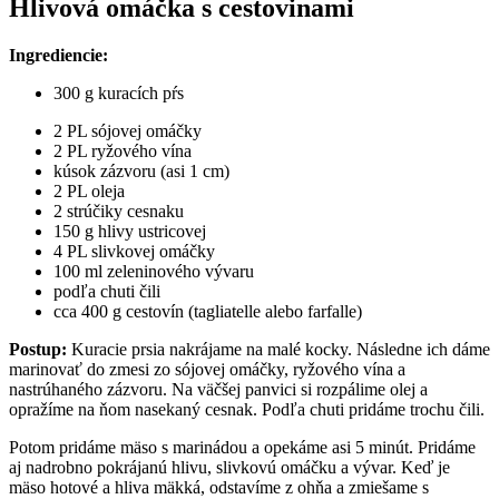
Hlivová omáčka s cestovinami
Ingrediencie:
300 g kuracích pŕs
2 PL sójovej omáčky
2 PL ryžového vína
kúsok zázvoru (asi 1 cm)
2 PL oleja
2 strúčiky cesnaku
150 g hlivy ustricovej
4 PL slivkovej omáčky
100 ml zeleninového vývaru
podľa chuti čili
cca 400 g cestovín (tagliatelle alebo farfalle)
Postup:
Kuracie prsia nakrájame na malé kocky. Následne ich dáme
marinovať do zmesi zo sójovej omáčky, ryžového vína a
nastrúhaného zázvoru. Na väčšej panvici si rozpálime olej a
opražíme na ňom nasekaný cesnak. Podľa chuti pridáme trochu čili.
Potom pridáme mäso s marinádou a opekáme asi 5 minút. Pridáme
aj nadrobno pokrájanú hlivu, slivkovú omáčku a vývar. Keď je
mäso hotové a hliva mäkká, odstavíme z ohňa a zmiešame s