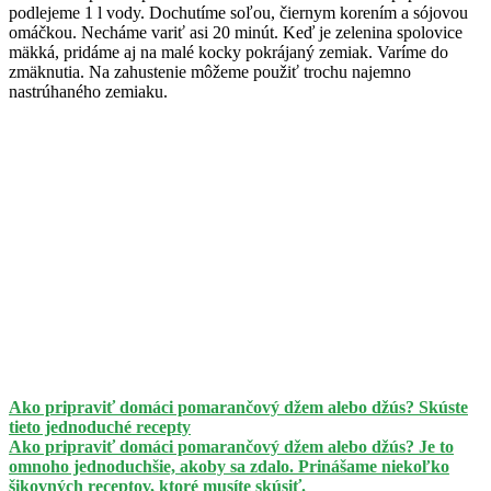
podlejeme 1 l vody. Dochutíme soľou, čiernym korením a sójovou
omáčkou. Necháme variť asi 20 minút. Keď je zelenina spolovice
mäkká, pridáme aj na malé kocky pokrájaný zemiak. Varíme do
zmäknutia. Na zahustenie môžeme použiť trochu najemno
nastrúhaného zemiaku.
Ako pripraviť domáci pomarančový džem alebo džús? Skúste
tieto jednoduché recepty
Ako pripraviť domáci pomarančový džem alebo džús? Je to
omnoho jednoduchšie, akoby sa zdalo. Prinášame niekoľko
šikovných receptov, ktoré musíte skúsiť.