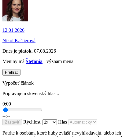
12.01.2026
Nikol Kaštierová
Dnes je
piatok
, 07.08.2026
Meniny má
Štefánia
- význam mena
Prehrať
Vypočuť článok
Pripravujem slovenský hlas...
0:00
--:--
Rýchlosť
Hlas
Zastaviť
Patríte k osobám, ktoré huby zvlášť nevyhľadávajú, alebo ich