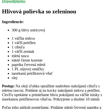
Depositphotos
Hlivová polievka so zeleninou
Ingrediencie:
300 g hlivy ustricovej
1 väčšia mrkva
1 väčší petržlen
1 cibuľa
1 väčší zemiak
mletá rasca
mleté čierne korenie
paprika červená mletá
1 PL sójovej omáčky
nasekaná petržlenová vňať
olej
Postup:
Na oleji zľahka opražíme nadrobno nakrájanú cibuľu s
mletou rascou. Pridáme aj na kocky nakrájanú mrkvu a petržlen.
Chvíľu opekáme a primiešame hlivu pokrájanú na väčšie kúsky s
nasekanou petržlenovou vňaťou. Prikryjeme a dusíme 10 minút.
Počas toho párkrát pomiešame. Pridáme mletú červenú papriku a