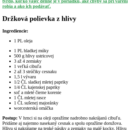
tvrdo, koľko vajec denne je v poriadku, aké chyby sa pri varení
robia a ako ich podávať.
Držková polievka z hlivy
Ingrediencie:
1 PL oleja
1 PL hladkej múky
500 g hlivy ustricovej
3 až 4 zemiaky
1 veľká cibuľa
2 až 3 strúčiky cesnaku
1,5 l vývaru
1/2 ČL sladkej mletej papriky
1/4 ČL kajenskej papriky
soľ a mleté čierne korenie
1 ČL mletej rasce
1 ČL sušenej majoránky
worcesterská omáčka
Postup:
V hrnci si na oleji opražíme nadrobno nakrájanú cibuľu.
Pridáme aj najemno nasekaný cesnak a spolu opražíme doružova.
Hlivu si nakrájame na tenké pásiky a zemiaky na malé kocky. Hlivu