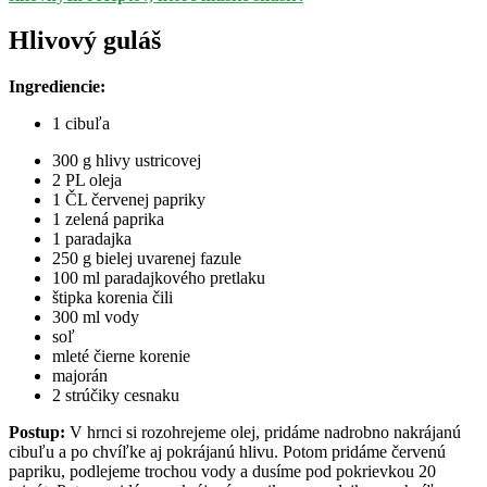
Hlivový guláš
Ingrediencie:
1 cibuľa
300 g hlivy ustricovej
2 PL oleja
1 ČL červenej papriky
1 zelená paprika
1 paradajka
250 g bielej uvarenej fazule
100 ml paradajkového pretlaku
štipka korenia čili
300 ml vody
soľ
mleté čierne korenie
majorán
2 strúčiky cesnaku
Postup:
V hrnci si rozohrejeme olej, pridáme nadrobno nakrájanú
cibuľu a po chvíľke aj pokrájanú hlivu. Potom pridáme červenú
papriku, podlejeme trochou vody a dusíme pod pokrievkou 20