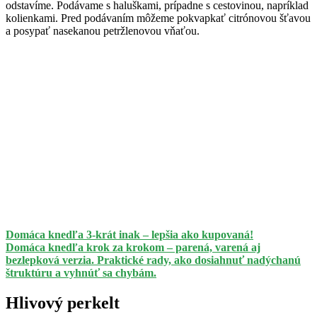
odstavíme. Podávame s haluškami, prípadne s cestovinou, napríklad
kolienkami. Pred podávaním môžeme pokvapkať citrónovou šťavou
a posypať nasekanou petržlenovou vňaťou.
Domáca knedľa 3-krát inak – lepšia ako kupovaná!
Domáca knedľa krok za krokom – parená, varená aj
bezlepková verzia. Praktické rady, ako dosiahnuť nadýchanú
štruktúru a vyhnúť sa chybám.
Hlivový perkelt