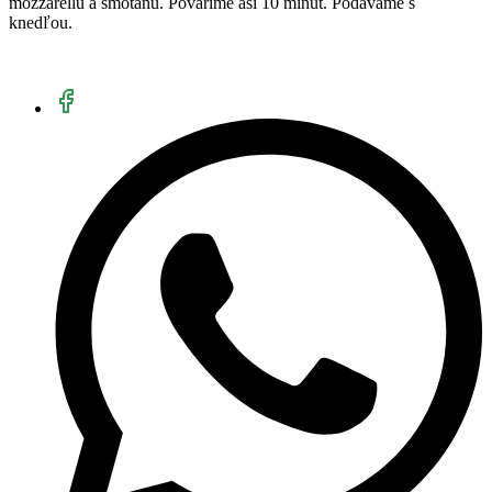
mozzarellu a smotanu. Povaríme asi 10 minút. Podávame s
knedľou.