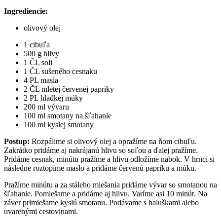
Ingrediencie:
olivový olej
1 cibuľa
500 g hlivy
1 ČL soli
1 ČL sušeného cesnaku
4 PL masla
2 ČL mletej červenej papriky
2 PL hladkej múky
200 ml vývaru
100 ml smotany na šľahanie
100 ml kyslej smotany
Postup:
Rozpálime si olivový olej a opražíme na ňom cibuľu.
Zakrátko pridáme aj nakrájanú hlivu so soľou a ďalej pražíme.
Pridáme cesnak, minútu pražíme a hlivu odložíme nabok. V hrnci si
následne roztopíme maslo a pridáme červenú papriku a múku.
Pražíme minútu a za stáleho miešania pridáme vývar so smotanou na
šľahanie. Pomiešame a pridáme aj hlivu. Varíme asi 10 minút. Na
záver primiešame kyslú smotanu. Podávame s haluškami alebo
uvarenými cestovinami.