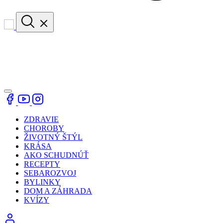
ZDRAVIE
CHOROBY
ŽIVOTNÝ ŠTÝL
KRÁSA
AKO SCHUDNÚŤ
RECEPTY
SEBAROZVOJ
BYLINKY
DOM A ZÁHRADA
KVÍZY