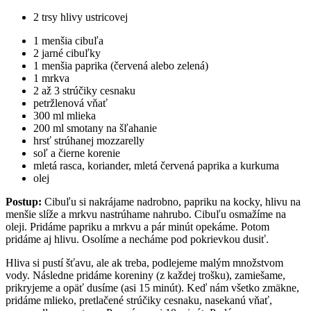
2 trsy hlivy ustricovej
1 menšia cibuľa
2 jarné cibuľky
1 menšia paprika (červená alebo zelená)
1 mrkva
2 až 3 strúčiky cesnaku
petržlenová vňať
300 ml mlieka
200 ml smotany na šľahanie
hrsť strúhanej mozzarelly
soľ a čierne korenie
mletá rasca, koriander, mletá červená paprika a kurkuma
olej
Postup:
Cibuľu si nakrájame nadrobno, papriku na kocky, hlivu na
menšie slíže a mrkvu nastrúhame nahrubo. Cibuľu osmažíme na
oleji. Pridáme papriku a mrkvu a pár minút opekáme. Potom
pridáme aj hlivu. Osolíme a necháme pod pokrievkou dusiť.
Hliva si pustí šťavu, ale ak treba, podlejeme malým množstvom
vody. Následne pridáme koreniny (z každej trošku), zamiešame,
prikryjeme a opäť dusíme (asi 15 minút). Keď nám všetko zmäkne,
pridáme mlieko, pretlačené strúčiky cesnaku, nasekanú vňať,