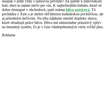
naopak v jedle vždy s radosťou privítate? Ak patríte k milovníkom
hub, dnes tu máme niečo pre vás. K najbežnejším hubám, ktoré sú
dobre dostupné v obchodoch, patrí známa
hliva ustricová
. Tá
pochádza z Ázie a je nielen obľúbenou kulinárskou pochúťkou, ale
aj prírodným liečivom. Na trhu nájdeme mnohé doplnky stravy,
ktoré obsahujú práve hlivu. Hliva má mimoriadne priaznivý vplyv
na imunitný systém, čo je v čase všadeprítomných viróz veľké plus.
Reklama