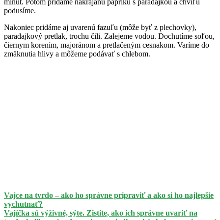
minút. Potom pridáme nakrájanú papriku s paradajkou a chvíľu
podusíme.
Nakoniec pridáme aj uvarenú fazuľu (môže byť z plechovky),
paradajkový pretlak, trochu čili. Zalejeme vodou. Dochutíme soľou,
čiernym korením, majoránom a pretlačeným cesnakom. Varíme do
zmäknutia hlivy a môžeme podávať s chlebom.
Vajce na tvrdo – ako ho správne pripraviť a ako si ho najlepšie
vychutnať?
Vajíčka sú výživné, sýte. Zistite, ako ich správne uvariť na