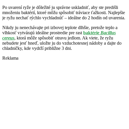
Po uvarení ryže je dôležité ju správne uskladniť, aby ste predišli
množeniu baktérií, ktoré môžu spôsobiť tráviace ťažkosti. Najlepšie
je ryžu nechať rýchlo vychladnúť – ideálne do 2 hodín od uvarenia.
Nikdy ju nenechávajte pri izbovej teplote dlhšie, pretože teplo a
vlhkosť vytvárajú ideálne prostredie pre rast
baktérie
Bacillus
cereus
, ktorá môže spôsobiť otravu jedlom. Ak viete, že ryžu
nebudete jesť hneď, uložte ju do vzduchotesnej nádoby a dajte do
chladničky, kde vydrží približne 3 dni.
Reklama