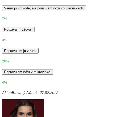
Varím ju vo vode, ale používam ryžu vo vrecúškach.
7%
Používam ryžovar.
4%
Pripravujem ju v rúre.
26%
Pripravujem ryžu v mikrovlnke.
4%
Aktualizovaný článok: 27.02.2025