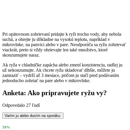
Pri opätovnom zohrievaní pridajte k ryži trochu vody, aby nebola
suchá, a ohrejte ju dôkladne na vysokú teplotu, napríklad v
mikrovlnke, na panvici alebo v pare. Neodporúča sa ryžu zohrievať
viackrát, preto si vždy ohrievajte len také množstvo, ktoré
skonzumujete naraz.
Ak ryža v chladničke zapácha alebo zmení konzistenciu, radšej ju
už nekonzumujte. Ak chcete ryžu skladovať dlhšie, môžete ju
zamraziť – vydrží až 3 mesiace, pričom ju stačí pred podávaním
jednoducho zohriať na pare alebo v mikrovlnke.
Anketa: Ako pripravujete ryžu vy?
Odpovedalo 27 ľudí
Varím ju alebo dusím na sporáku.
59%