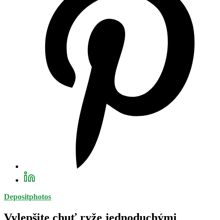
Depositphotos
Vylepšite chuť ryže jednoduchými