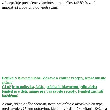
zabezpečuje pretlačene vitamínov a minerálov (až 80 % z ich
množstva) z povrchu do vnútra zrna.
Fenikel v hlavnej úlohe: Zdravé a chutné recepty, ktoré musíte
skúsiť
Či už je to polievka, šalát, príloha k hlavnému jedlu alebo
fenikel pre deti, máme pre vás skvelé recepty. Fenikel zachutí
každému!
Avšak, ryža vo všeobecnosti, nech hovoríme o akomkoľvek type,
predstavuje výživnú potravinu, ktorá je v jedálničku vítaná. Ryžu sa