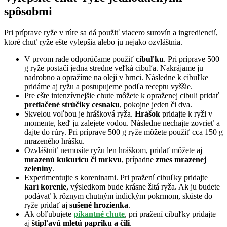
spôsobmi
Pri príprave ryže v rúre sa dá použiť viacero surovín a ingrediencií,
ktoré chuť ryže ešte vylepšia alebo ju nejako ozvláštnia.
V prvom rade odporúčame použiť
cibuľku
. Pri príprave 500
g ryže postačí jedna stredne veľká cibuľa. Nakrájame ju
nadrobno a opražíme na oleji v hrnci. Následne k cibuľke
pridáme aj ryžu a postupujeme podľa receptu vyššie.
Pre ešte intenzívnejšie chute môžete k opraženej cibuli pridať
pretlačené strúčiky cesnaku
, pokojne jeden či dva.
Skvelou voľbou je hrášková ryža.
Hrášok
pridajte k ryži v
momente, keď ju zalejete vodou. Následne nechajte zovrieť a
dajte do rúry. Pri príprave 500 g ryže môžete použiť cca 150 g
mrazeného hrášku.
Ozvláštniť nemusíte ryžu len hráškom, pridať môžete aj
mrazenú kukuricu či mrkvu
, prípadne
zmes mrazenej
zeleniny
.
Experimentujte s koreninami. Pri pražení cibuľky pridajte
karí korenie
, výsledkom bude krásne žltá ryža. Ak ju budete
podávať k rôznym chutným indickým pokrmom, skúste do
ryže pridať aj
sušené hrozienka
.
Ak obľubujete
pikantné chute
, pri pražení cibuľky pridajte
aj
štipľavú mletú papriku a čili
.