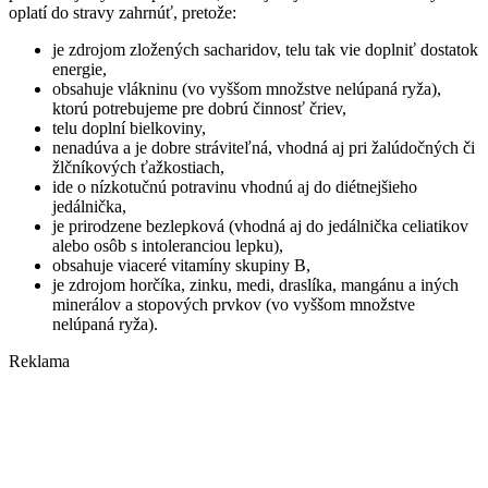
oplatí do stravy zahrnúť, pretože:
je zdrojom zložených sacharidov, telu tak vie doplniť dostatok
energie,
obsahuje vlákninu (vo vyššom množstve nelúpaná ryža),
ktorú potrebujeme pre dobrú činnosť čriev,
telu doplní bielkoviny,
nenadúva a je dobre stráviteľná, vhodná aj pri žalúdočných či
žlčníkových ťažkostiach,
ide o nízkotučnú potravinu vhodnú aj do diétnejšieho
jedálnička,
je prirodzene bezlepková (vhodná aj do jedálnička celiatikov
alebo osôb s intoleranciou lepku),
obsahuje viaceré vitamíny skupiny B,
je zdrojom horčíka, zinku, medi, draslíka, mangánu a iných
minerálov a stopových prvkov (vo vyššom množstve
nelúpaná ryža).
Reklama