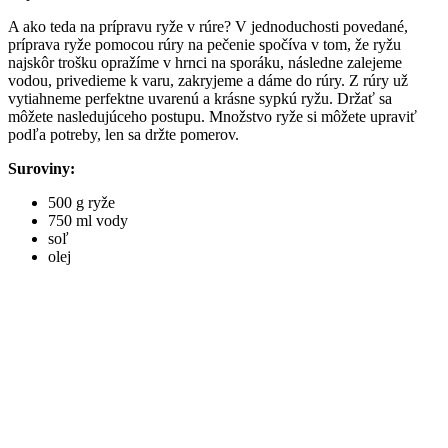
A ako teda na prípravu ryže v rúre? V jednoduchosti povedané,
príprava ryže pomocou rúry na pečenie spočíva v tom, že ryžu
najskôr trošku opražíme v hrnci na sporáku, následne zalejeme
vodou, privedieme k varu, zakryjeme a dáme do rúry. Z rúry už
vytiahneme perfektne uvarenú a krásne sypkú ryžu. Držať sa
môžete nasledujúceho postupu. Množstvo ryže si môžete upraviť
podľa potreby, len sa držte pomerov.
Suroviny:
500 g ryže
750 ml vody
soľ
olej