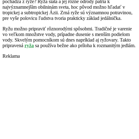
pochádza z ryže? Ryža siata a jej rôzne odrody patria k
najvýznamnejším obilninám sveta, hoc pôvod možno hľadať v
tropickej a subtropickej Ázii. Zrná ryže sú významnou potravinou,
pre vyše polovicu ľudstva tvoria prakticky základ jedálnička.
Ryžu možno pripraviť rôznorodými spôsobmi. Tradičné je varenie
vo veľkom množstve vody, prípadne dusenie s menším podielom
vody. Skvelým pomocníkom sú dnes napríklad aj ryžovary. Takto
pripravená
ryža
sa používa bežne ako príloha k rozmanitým jedlám.
Reklama