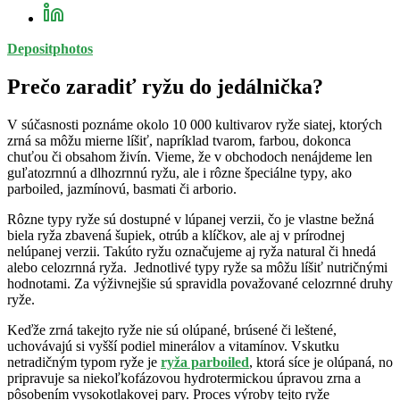
Depositphotos
Prečo zaradiť ryžu do jedálnička?
V súčasnosti poznáme okolo 10 000 kultivarov ryže siatej, ktorých
zrná sa môžu mierne líšiť, napríklad tvarom, farbou, dokonca
chuťou či obsahom živín. Vieme, že v obchodoch nenájdeme len
guľatozrnnú a dlhozrnnú ryžu, ale i rôzne špeciálne typy, ako
parboiled, jazmínovú, basmati či arborio.
Rôzne typy ryže sú dostupné v lúpanej verzii, čo je vlastne bežná
biela ryža zbavená šupiek, otrúb a klíčkov, ale aj v prírodnej
nelúpanej verzii. Takúto ryžu označujeme aj ryža natural či hnedá
alebo celozrnná ryža. Jednotlivé typy ryže sa môžu líšiť nutričnými
hodnotami. Za výživnejšie sú spravidla považované celozrnné druhy
ryže.
Keďže zrná takejto ryže nie sú olúpané, brúsené či leštené,
uchovávajú si vyšší podiel minerálov a vitamínov. Vskutku
netradičným typom ryže je
ryža parboiled
, ktorá síce je olúpaná, no
pripravuje sa niekoľkofázovou hydrotermickou úpravou zrna a
pôsobením vysokotlakovej pary. Proces výroby tejto ryže