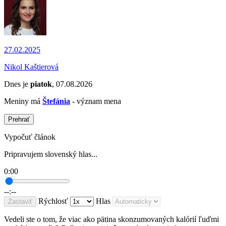
27.02.2025
Nikol Kaštierová
Dnes je
piatok
, 07.08.2026
Meniny má
Štefánia
- význam mena
Prehrať
Vypočuť článok
Pripravujem slovenský hlas...
0:00
--:--
Rýchlosť
Hlas
Zastaviť
Vedeli ste o tom, že viac ako pätina skonzumovaných kalórií ľuďmi