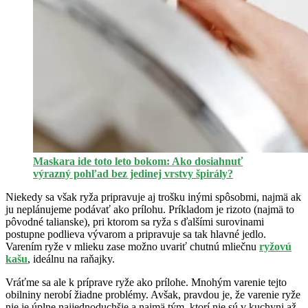
Maskara ide toto leto bokom: Ako dosiahnuť
výrazný pohľad bez jedinej vrstvy špirály?
Niekedy sa však ryža pripravuje aj trošku inými spôsobmi, najmä ak
ju neplánujeme podávať ako prílohu. Príkladom je rizoto (najmä to
pôvodné talianske), pri ktorom sa ryža s ďalšími surovinami
postupne podlieva vývarom a pripravuje sa tak hlavné jedlo.
Varením ryže v mlieku zase možno uvariť chutnú mliečnu
ryžovú
kašu
, ideálnu na raňajky.
Vráťme sa ale k príprave ryže ako prílohe. Mnohým varenie tejto
obilniny nerobí žiadne problémy. Avšak, pravdou je, že varenie ryže
nie je úplne najjednoduchšie a najmä tým, ktorí nie sú v kuchyni až