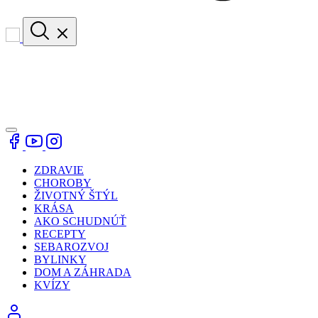
ZDRAVIE
CHOROBY
ŽIVOTNÝ ŠTÝL
KRÁSA
AKO SCHUDNÚŤ
RECEPTY
SEBAROZVOJ
BYLINKY
DOM A ZÁHRADA
KVÍZY