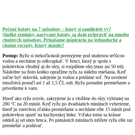
Pečené bataty na 7 spôsobov – ktorý si zamilujete vy?
Sladké zemiaky, nazývané bataty, sa dajú pripraviť na mnoho
chutných spôsobov. Prinášame inšpiráciu na jednoduché a
chutné recepty. Ktorý skúsite?
Postup:
Ryžu si niekoľkokrát premyjeme pod studenou tečúcou
vodou a necháme ju odkvapkať. V hrnci, ktorý je spolu s
pokrievkou vhodný aj do rúry, si rozpálime olej (max asi 50 ml).
Následne na ňom krátko opražíme ryžu za stáleho miešania. Keď
začne byť sklovitá, zalejeme ju vodou a pridáme soľ. Na uvedené
množstvá postačí asi 1 až 1,5 ČL soli. Ryžu poriadne premiešame a
privedieme k varu.
Hneď ako ryža zovrie, zakryjeme ju a vložíme do rúry vyhriatej na
200 °C na 20 minút. Keď ryžu po dvadsiatich minútach vyberieme,
hneď ju varechou zľahka premiešame a necháme ešte 15 minút pod
pokrievkou spariť na kuchynskej linke. Vďaka tomu sa krásne
oddelí aj od stien hrnca. Po pätnástich minútach môžete ryžu ešte raz
premiešať a podávať.