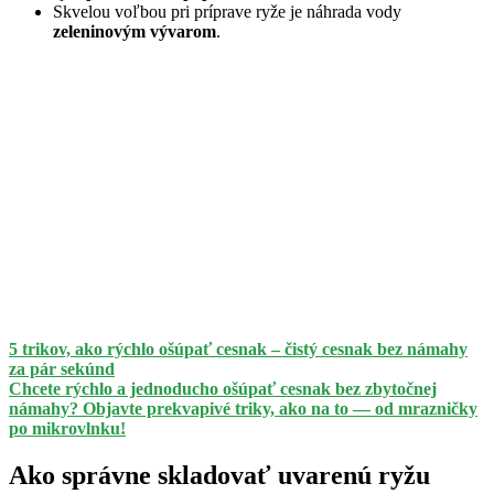
Skvelou voľbou pri príprave ryže je náhrada vody
zeleninovým vývarom
.
5 trikov, ako rýchlo ošúpať cesnak – čistý cesnak bez námahy
za pár sekúnd
Chcete rýchlo a jednoducho ošúpať cesnak bez zbytočnej
námahy? Objavte prekvapivé triky, ako na to — od mrazničky
po mikrovlnku!
Ako správne skladovať uvarenú ryžu