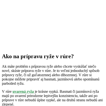
Ako na prípravu ryže v rúre?
Ak máte problém s prípravou ryže alebo chcete vyskúšať niečo
nové, skúste prípravu ryže v rúre. Je to veľmi jednoduchý spôsob
prípravy ryže, či už guľatozrnnej alebo dlhozrnnej. V rúre si
pokojne môžete pripraviť aj basmati, jazmínovú alebo spomínanú
parboiled ryžu.
V rúre
uvarená ryža
je krásne sypká. Basmati či jazmínová ryža
majú po uvarení prirodzene lepivejšiu konzistenciu, takže ani po
príprave v rúre nebudú úplne sypké, ale na druhú stranu nebudú ani
zlepené.