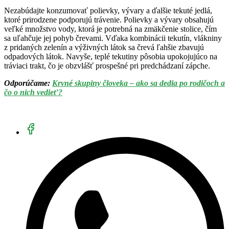
Nezabúdajte konzumovať polievky, vývary a ďalšie tekuté jedlá,
ktoré prirodzene podporujú trávenie. Polievky a vývary obsahujú
veľké množstvo vody, ktorá je potrebná na zmäkčenie stolice, čím
sa uľahčuje jej pohyb črevami. Vďaka kombinácii tekutín, vlákniny
z pridaných zelenín a výživných látok sa črevá ľahšie zbavujú
odpadových látok. Navyše, teplé tekutiny pôsobia upokojujúco na
tráviaci trakt, čo je obzvlášť prospešné pri predchádzaní zápche.
Odporúčame:
Krvné skupiny človeka – ako sa dedia po rodičoch a
čo o nich vedieť?