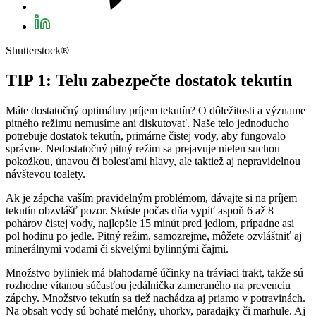
Shutterstock®
TIP 1: Telu zabezpečte dostatok tekutín
Máte dostatočný optimálny príjem tekutín? O dôležitosti a význame
pitného režimu nemusíme ani diskutovať. Naše telo jednoducho
potrebuje dostatok tekutín, primárne čistej vody, aby fungovalo
správne. Nedostatočný pitný režim sa prejavuje nielen suchou
pokožkou, únavou či bolesťami hlavy, ale taktiež aj nepravidelnou
návštevou toalety.
Ak je zápcha vaším pravidelným problémom, dávajte si na príjem
tekutín obzvlášť pozor. Skúste počas dňa vypiť aspoň 6 až 8
pohárov čistej vody, najlepšie 15 minút pred jedlom, prípadne asi
pol hodinu po jedle. Pitný režim, samozrejme, môžete ozvláštniť aj
minerálnymi vodami či skvelými bylinnými čajmi.
Množstvo byliniek má blahodarné účinky na tráviaci trakt, takže sú
rozhodne vítanou súčasťou jedálnička zameraného na prevenciu
zápchy. Množstvo tekutín sa tiež nachádza aj priamo v potravinách.
Na obsah vody sú bohaté melóny, uhorky, paradajky či marhule. Aj