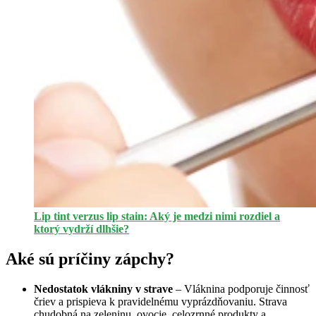
Lip tint verzus lip stain: Aký je medzi nimi rozdiel a
ktorý vydrží dlhšie?
Aké sú príčiny zápchy?
Nedostatok vlákniny v strave
– Vláknina podporuje činnosť
čriev a prispieva k pravidelnému vyprázdňovaniu. Strava
chudobná na zeleninu, ovocie, celozrnné produkty a