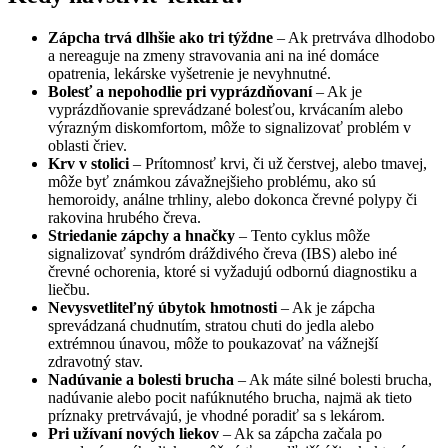
Zápcha trvá dlhšie ako tri týždne
– Ak pretrváva dlhodobo
a nereaguje na zmeny stravovania ani na iné domáce
opatrenia, lekárske vyšetrenie je nevyhnutné.
Bolesť a nepohodlie pri vyprázdňovaní
– Ak je
vyprázdňovanie sprevádzané bolesťou, krvácaním alebo
výrazným diskomfortom, môže to signalizovať problém v
oblasti čriev.
Krv v stolici
– Prítomnosť krvi, či už čerstvej, alebo tmavej,
môže byť známkou závažnejšieho problému, ako sú
hemoroidy, análne trhliny, alebo dokonca črevné polypy či
rakovina hrubého čreva.
Striedanie zápchy a hnačky
– Tento cyklus môže
signalizovať syndróm dráždivého čreva (IBS) alebo iné
črevné ochorenia, ktoré si vyžadujú odbornú diagnostiku a
liečbu.
Nevysvetliteľný úbytok hmotnosti
– Ak je zápcha
sprevádzaná chudnutím, stratou chuti do jedla alebo
extrémnou únavou, môže to poukazovať na vážnejší
zdravotný stav.
Nadúvanie a bolesti brucha
– Ak máte silné bolesti brucha,
nadúvanie alebo pocit nafúknutého brucha, najmä ak tieto
príznaky pretrvávajú, je vhodné poradiť sa s lekárom.
Pri užívaní nových liekov
– Ak sa zápcha začala po