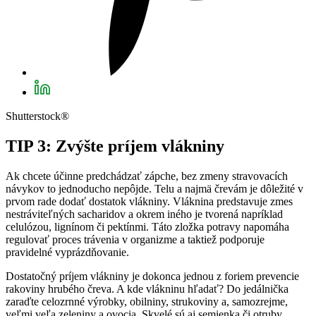
Shutterstock®
TIP 3: Zvýšte príjem vlákniny
Ak chcete účinne predchádzať zápche, bez zmeny stravovacích
návykov to jednoducho nepôjde. Telu a najmä črevám je dôležité v
prvom rade dodať dostatok vlákniny. Vláknina predstavuje zmes
nestráviteľných sacharidov a okrem iného je tvorená napríklad
celulózou, lignínom či pektínmi. Táto zložka potravy napomáha
regulovať proces trávenia v organizme a taktiež podporuje
pravidelné vyprázdňovanie.
Dostatočný príjem vlákniny je dokonca jednou z foriem prevencie
rakoviny hrubého čreva. A kde vlákninu hľadať? Do jedálnička
zaraďte celozrnné výrobky, obilniny, strukoviny a, samozrejme,
veľmi veľa zeleniny a ovocia. Skvelé sú aj semienka či otruby.