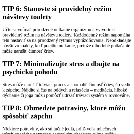
TIP 6: Stanovte si pravidelný režim
návštevy toalety
Učte sa vnímať prirodzené nutkanie organizmu a vytvorte si
pravidelný režim na návštevu toalety. Každodenný režim napomáha
telu nastaviť sa na prirodzený rytmus vyprázdňovania. Neodkladajte
návštevu toalety, keď pocítite nutkanie, pretože dlhodobé potláčanie
môže narušiť činnosť čriev.
TIP 7: Minimalizujte stres a dbajte na
psychickú pohodu
Stres môže narušiť tráviaci proces a spomaliť činnosť čriev, čo vedie
k zápche. Nájdite si čas na oddych a relaxáciu – meditácia, hlboké
dýchanie či joga môžu pomôcť udržať tráviaci systém v rovnováhe.
TIP 8: Obmedzte potraviny, ktoré môžu
spôsobiť zápchu
Niektoré potraviny, ako sú tučné jedlá, príliš veľa mliečnych