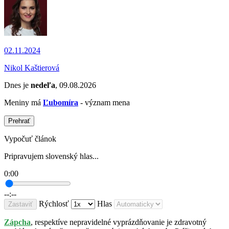
02.11.2024
Nikol Kaštierová
Dnes je
nedeľa
, 09.08.2026
Meniny má
Ľubomíra
- význam mena
Prehrať
Vypočuť článok
Pripravujem slovenský hlas...
0:00
--:--
Rýchlosť
Hlas
Zastaviť
Zápcha
, respektíve nepravidelné vyprázdňovanie je zdravotný