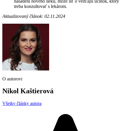
nasadení nového lieku, môže ísť o vedľajší účinok, ktorý
treba konzultovať s lekárom.
Aktualizovaný článok: 02.11.2024
O autorovi
Nikol Kaštierová
Všetky články autora