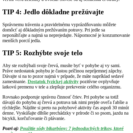
TIP 4: Jedlo dôkladne prežúvajte
Správnemu tráveniu a pravidelnému vyprázdňovaniu môžete
domôcť aj dôkladným prežúvaním potravy. Pri jedle sa
neponáhľajte a najmä sa neprejedajte. Nápomocné je konzumovanie
menších porcií jedla.
TIP 5: Rozhýbte svoje telo
Aby ste rozhýbali svoje črevá, musíte byť v pohybe aj vy sami.
Práve nedostatok pohybu je častou príčinou nepríjemnej zápchy.
Dávajte si na to pozor najmä v prípade, že máte napríklad sedavé
zamestnanie.
Dostatok fyzickej aktivity
pozitívne ovplyvňuje
latkovú premenu v tele a zlepšuje prekrvenie celého organizmu.
Rovnako podporuje správnu činnosť čriev. Pri pohybe sa totiž
dávajú do pohybu aj črevá a potrava tak nimi prejde oveľa ľahšie a
rýchlejšie. Nájdite si preto na pohybové aktivity čas aspoň 30 minút
denne. Vyskúšajte dlhšie prechádzky v prírode či so psom, jazdu na
bicykli, korčuľovanie či plávanie.
Pozri aj:
Použitie sódy bikarbóny: 7 jednoduchých trikov, ktoré