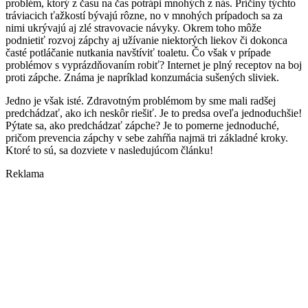
problém, ktorý z času na čas potrápi mnohých z nás. Príčiny týchto
tráviacich ťažkostí bývajú rôzne, no v mnohých prípadoch sa za
nimi ukrývajú aj zlé stravovacie návyky. Okrem toho môže
podnietiť rozvoj zápchy aj užívanie niektorých liekov či dokonca
časté potláčanie nutkania navštíviť toaletu. Čo však v prípade
problémov s vyprázdňovaním robiť? Internet je plný receptov na boj
proti zápche. Známa je napríklad konzumácia sušených sliviek.
Jedno je však isté. Zdravotným problémom by sme mali radšej
predchádzať, ako ich neskôr riešiť. Je to predsa oveľa jednoduchšie!
Pýtate sa, ako predchádzať zápche? Je to pomerne jednoduché,
pričom prevencia zápchy v sebe zahŕňa najmä tri základné kroky.
Ktoré to sú, sa dozviete v nasledujúcom článku!
Reklama