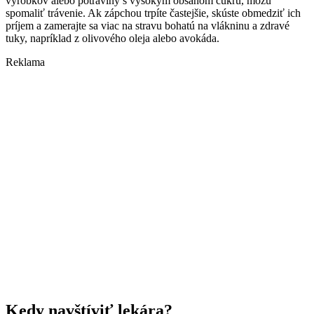
výrobkov alebo potraviny s vysokým obsahom cukru, môžu
spomaliť trávenie. Ak zápchou trpíte častejšie, skúste obmedziť ich
príjem a zamerajte sa viac na stravu bohatú na vlákninu a zdravé
tuky, napríklad z olivového oleja alebo avokáda.
Reklama
Kedy navštíviť lekára?