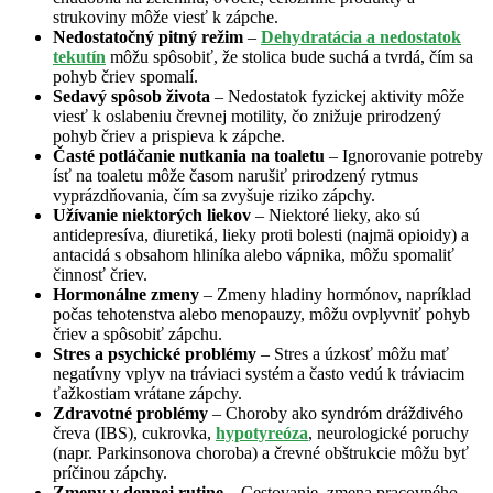
strukoviny môže viesť k zápche.
Nedostatočný pitný režim
–
Dehydratácia a nedostatok
tekutín
môžu spôsobiť, že stolica bude suchá a tvrdá, čím sa
pohyb čriev spomalí.
Sedavý spôsob života
– Nedostatok fyzickej aktivity môže
viesť k oslabeniu črevnej motility, čo znižuje prirodzený
pohyb čriev a prispieva k zápche.
Časté potláčanie nutkania na toaletu
– Ignorovanie potreby
ísť na toaletu môže časom narušiť prirodzený rytmus
vyprázdňovania, čím sa zvyšuje riziko zápchy.
Užívanie niektorých liekov
– Niektoré lieky, ako sú
antidepresíva, diuretiká, lieky proti bolesti (najmä opioidy) a
antacidá s obsahom hliníka alebo vápnika, môžu spomaliť
činnosť čriev.
Hormonálne zmeny
– Zmeny hladiny hormónov, napríklad
počas tehotenstva alebo menopauzy, môžu ovplyvniť pohyb
čriev a spôsobiť zápchu.
Stres a psychické problémy
– Stres a úzkosť môžu mať
negatívny vplyv na tráviaci systém a často vedú k tráviacim
ťažkostiam vrátane zápchy.
Zdravotné problémy
– Choroby ako syndróm dráždivého
čreva (IBS), cukrovka,
hypotyreóza
, neurologické poruchy
(napr. Parkinsonova choroba) a črevné obštrukcie môžu byť
príčinou zápchy.
Zmeny v dennej rutine
– Cestovanie, zmena pracovného