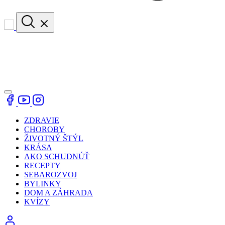
ZDRAVIE
CHOROBY
ŽIVOTNÝ ŠTÝL
KRÁSA
AKO SCHUDNÚŤ
RECEPTY
SEBAROZVOJ
BYLINKY
DOM A ZÁHRADA
KVÍZY