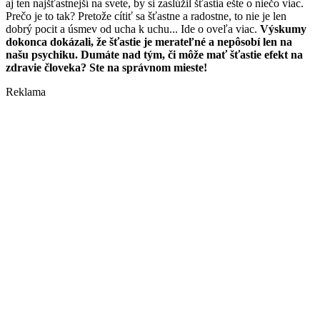
aj ten najšťastnejší na svete, by si zaslúžil šťastia ešte o niečo viac.
Prečo je to tak? Pretože cítiť sa šťastne a radostne, to nie je len
dobrý pocit a úsmev od ucha k uchu... Ide o oveľa viac.
Výskumy
dokonca dokázali, že šťastie je merateľné a nepôsobí len na
našu psychiku. Dumáte nad tým, či môže mať šťastie efekt na
zdravie človeka? Ste na správnom mieste!
Reklama