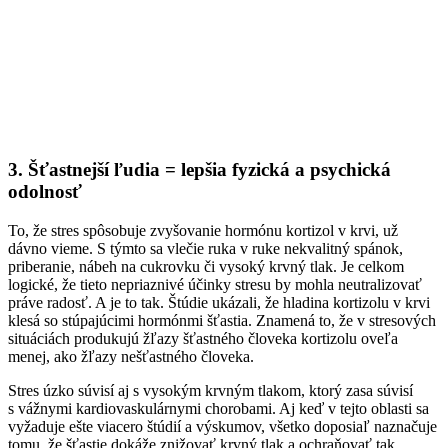
3. Šťastnejší ľudia = lepšia fyzická a psychická
odolnosť
To, že stres spôsobuje zvyšovanie hormónu kortizol v krvi, už
dávno vieme. S týmto sa vlečie ruka v ruke nekvalitný spánok,
priberanie, nábeh na cukrovku či vysoký krvný tlak. Je celkom
logické, že tieto nepriaznivé účinky stresu by mohla neutralizovať
práve radosť. A je to tak. Štúdie ukázali, že hladina kortizolu v krvi
klesá so stúpajúcimi hormónmi šťastia. Znamená to, že v stresových
situáciách produkujú žľazy šťastného človeka kortizolu oveľa
menej, ako žľazy nešťastného človeka.
Stres úzko súvisí aj s vysokým krvným tlakom, ktorý zasa súvisí
s vážnymi kardiovaskulárnymi chorobami. Aj keď v tejto oblasti sa
vyžaduje ešte viacero štúdií a výskumov, všetko doposiaľ naznačuje
tomu, že šťastie dokáže znižovať krvný tlak a ochraňovať tak