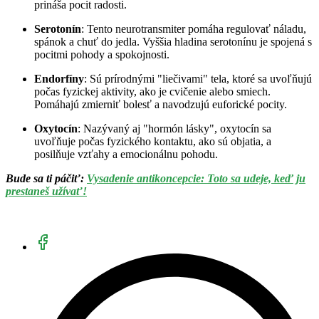
prináša pocit radosti.
Serotonín
: Tento neurotransmiter pomáha regulovať náladu,
spánok a chuť do jedla. Vyššia hladina serotonínu je spojená s
pocitmi pohody a spokojnosti.
Endorfíny
: Sú prírodnými "liečivami" tela, ktoré sa uvoľňujú
počas fyzickej aktivity, ako je cvičenie alebo smiech.
Pomáhajú zmierniť bolesť a navodzujú euforické pocity.
Oxytocín
: Nazývaný aj "hormón lásky", oxytocín sa
uvoľňuje počas fyzického kontaktu, ako sú objatia, a
posilňuje vzťahy a emocionálnu pohodu.
Bude sa ti páčiť:
Vysadenie antikoncepcie: Toto sa udeje, keď ju
prestaneš užívať!