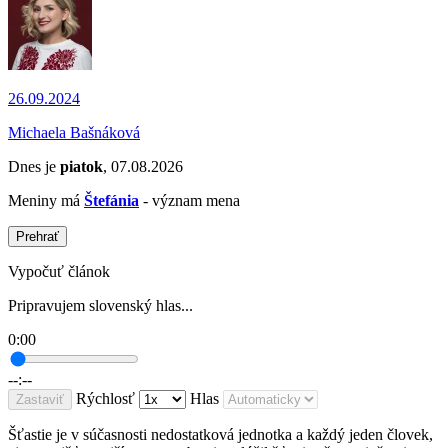
26.09.2024
Michaela Bašnáková
Dnes je
piatok
, 07.08.2026
Meniny má
Štefánia
- význam mena
Prehrať
Vypočuť článok
Pripravujem slovenský hlas...
0:00
--:--
Rýchlosť
Hlas
Zastaviť
Šťastie je v súčasnosti nedostatková jednotka a každý jeden človek,