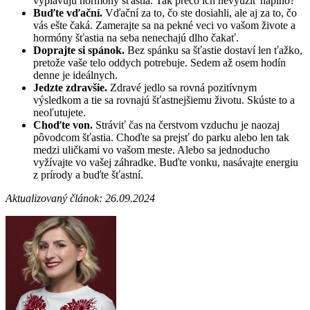
vyplavujú hormóny šťastia. Tak prečo ich nevyužiť naplno?
Buďte vďační.
Vďační za to, čo ste dosiahli, ale aj za to, čo
vás ešte čaká. Zamerajte sa na pekné veci vo vašom živote a
hormóny šťastia na seba nenechajú dlho čakať.
Doprajte si spánok.
Bez spánku sa šťastie dostaví len ťažko,
pretože vaše telo oddych potrebuje. Sedem až osem hodín
denne je ideálnych.
Jedzte zdravšie.
Zdravé jedlo sa rovná pozitívnym
výsledkom a tie sa rovnajú šťastnejšiemu životu. Skúste to a
neoľutujete.
Choďte von.
Stráviť čas na čerstvom vzduchu je naozaj
pôvodcom šťastia. Choďte sa prejsť do parku alebo len tak
medzi uličkami vo vašom meste. Alebo sa jednoducho
vyžívajte vo vašej záhradke. Buďte vonku, nasávajte energiu
z prírody a buďte šťastní.
Aktualizovaný článok: 26.09.2024