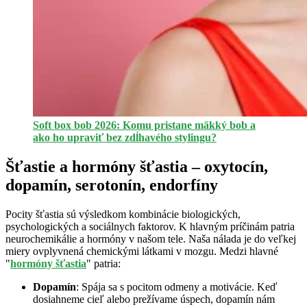
Soft box bob 2026: Komu pristane mäkký bob a
ako ho upraviť bez zdĺhavého stylingu?
Šťastie a hormóny šťastia – oxytocín,
dopamín, serotonín, endorfíny
Pocity šťastia sú výsledkom kombinácie biologických,
psychologických a sociálnych faktorov. K hlavným príčinám patria
neurochemikálie a hormóny v našom tele. Naša nálada je do veľkej
miery ovplyvnená chemickými látkami v mozgu. Medzi hlavné
"
hormóny šťastia
" patria:
Dopamín
: Spája sa s pocitom odmeny a motivácie. Keď
dosiahneme cieľ alebo prežívame úspech, dopamín nám