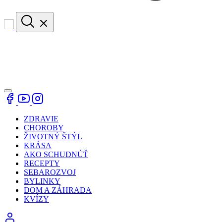
ZDRAVIE
CHOROBY
ŽIVOTNÝ ŠTÝL
KRÁSA
AKO SCHUDNÚŤ
RECEPTY
SEBAROZVOJ
BYLINKY
DOM A ZÁHRADA
KVÍZY