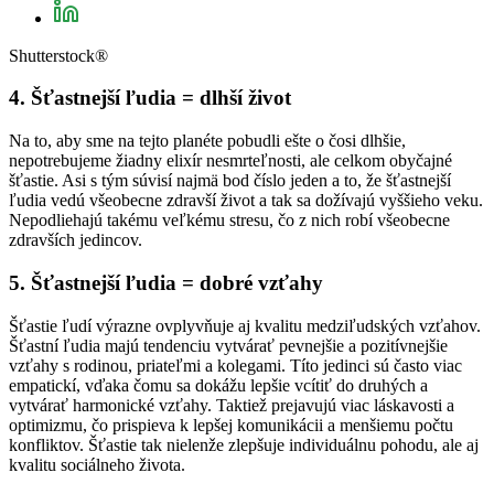
Shutterstock®
4. Šťastnejší ľudia = dlhší život
Na to, aby sme na tejto planéte pobudli ešte o čosi dlhšie,
nepotrebujeme žiadny elixír nesmrteľnosti, ale celkom obyčajné
šťastie. Asi s tým súvisí najmä bod číslo jeden a to, že šťastnejší
ľudia vedú všeobecne zdravší život a tak sa dožívajú vyššieho veku.
Nepodliehajú takému veľkému stresu, čo z nich robí všeobecne
zdravších jedincov.
5. Šťastnejší ľudia = dobré vzťahy
Šťastie ľudí výrazne ovplyvňuje aj kvalitu medziľudských vzťahov.
Šťastní ľudia majú tendenciu vytvárať pevnejšie a pozitívnejšie
vzťahy s rodinou, priateľmi a kolegami. Títo jedinci sú často viac
empatickí, vďaka čomu sa dokážu lepšie vcítiť do druhých a
vytvárať harmonické vzťahy. Taktiež prejavujú viac láskavosti a
optimizmu, čo prispieva k lepšej komunikácii a menšiemu počtu
konfliktov. Šťastie tak nielenže zlepšuje individuálnu pohodu, ale aj
kvalitu sociálneho života.