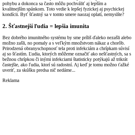
pohybu a dokonca sa často môžu pochváliť aj lepším a
kvalitnejším spánkom. Toto vedie k lepšej fyzickej aj psychickej
kondícii. Byť šťastný sa v tomto smere naozaj oplatí, nemyslíte?
2. Šťastnejší ľudia = lepšia imunita
Bez dobrého imunitného systému by sme príliš ďaleko nezašli alebo
možno zašli, no pomaly a s veľkým množstvom nákaz a chorôb.
Prirodzená obranyschopnosť tela proti infekciám a chrípkam súvisí
aj so šťastím. Ľudia, ktorých môžeme označiť ako nešťastných, sa s
bežnou chrípkou či inými infekciami štatisticky potýkajú až trikrát
častejšie, ako ľudia, ktorí sú radostní. Aj keď je tomu možno ťažké
uveriť, za skúšku predsa nič nedáme...
Reklama