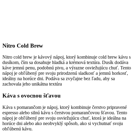
Nitro Cold Brew
Nitro cold brew je kávový nápoj, ktorý kombinuje cold brew kávu s
dusíkom, čím sa dosahuje hladká a krémová textúra. Dusík dodáva
káve jemnú penu, podobnú pivu, a výrazne osviežujúcu chuť. Tento
nápoj je obľúbený pre svoju prirodzenú sladkosť a jemnú horkosť,
ideálny na horúce dni. Podáva sa zvyčajne bez ľadu, aby sa
zachovala jeho unikátna textúra
Káva s ovocnou šťavou
Káva s pomarančom je nápoj, ktorý kombinuje čerstvo pripravené
espresso alebo silnú kávu s čerstvou pomarančovou šťavou. Tento
nápoj je obľúbený pre svoju osviežujúcu chuť, ktorá je ideálna na
horúce dni alebo ako neobvyklý spôsob, ako si vychutnať svoju
obľúbenú kávu.