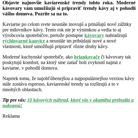
Objavte najnovšie kaviarenské trendy tohto roka. Moderné
kávovary vám umožňujú si pripraviť trendy kávy aj v pohodlí
vášho domova. Pozrite sa na to.
Kaviarne po celom svete neustále inovujú a prinášajú nové zážitky
pre milovníkov kávy. Tento rok nie je výnimkou a vedia to aj
výrobcovia spotrebičov, pretože postupne
kávovary
nahradzujú
rýchlovarné kanvice
a neustále im pribúdajú nové a nové
vlastnosti, ktoré umožňujú pripraviť rôzne druhy kávy.
Moderné kuchynské spotrebiče, ako
hriankovače
či kávovary tak
poskytujú komfort, na ktorý sme zatiaľ boli zvyknutí najmä z
kaviarne, v pohodlí domova.
Napriek tomu, že najobľúbenejšou a najpopulárnejšou verziou kávy
stále zostáva espresso, kaviarenské trendy sa rozširujú a to v
mnohých oblastiach.
Tip pre vás:
10 kávových náhrad, ktoré vás v okamihu prebudia a
nakopnú!
Reklama