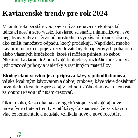
ktorý vydrží dlhšie?
Kaviarenské trendy pre rok 2024
V tomto roku sa stále viac kaviarní zameriava na ekologickú
udržateľnosť a zero waste. Kaviarne sa snažia minimalizovať svoj
negatívny vplyv na životné prostredie a využívajú rôzne spôsoby,
ako znížiť množstvo odpadu, ktorý produkujú. Napríklad, mnoho
kaviarní ponúka nápoje v recyklovateľných papierových pohároch
alebo vlastných hrnčekoch, ktoré si môžete priniesť so sebou.
Niektoré kaviarne tiež používajú biologicky rozložiteľné slamky a
jednorazové príbory a tanieriky z rastlinných materiálov.
Ekologickou verziou je aj príprava kávy v pohodlí domova
,
vďaka kvalitným kávovarom a dobrej zrnkovej káve viete dosiahnuť
prvotriednu kvalitu espressa aj v pohodlí vášho domova a nemusíte
za dobrou kávou už nikam cestovať.
Okrem toho, že sa dbá na ekologickú stopu, vznikajú aj nové
inovatívne chute a trendy v pití kávy, čo znamená, že sa s kávou
viac experimentuje a neustále vznikajú nové a nové receptúry.