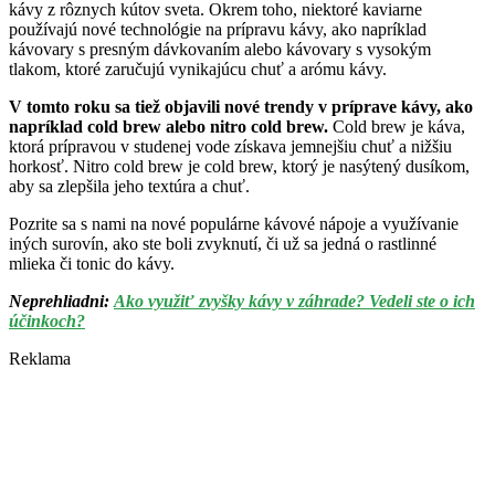
kávy z rôznych kútov sveta. Okrem toho, niektoré kaviarne
používajú nové technológie na prípravu kávy, ako napríklad
kávovary s presným dávkovaním alebo kávovary s vysokým
tlakom, ktoré zaručujú vynikajúcu chuť a arómu kávy.
V tomto roku sa tiež objavili nové trendy v príprave kávy, ako
napríklad cold brew alebo nitro cold brew.
Cold brew je káva,
ktorá prípravou v studenej vode získava jemnejšiu chuť a nižšiu
horkosť. Nitro cold brew je cold brew, ktorý je nasýtený dusíkom,
aby sa zlepšila jeho textúra a chuť.
Pozrite sa s nami na nové populárne kávové nápoje a využívanie
iných surovín, ako ste boli zvyknutí, či už sa jedná o rastlinné
mlieka či tonic do kávy.
Neprehliadni:
Ako využiť zvyšky kávy v záhrade? Vedeli ste o ich
účinkoch?
Reklama