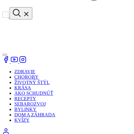
ZDRAVIE
CHOROBY
ŽIVOTNÝ ŠTÝL
KRÁSA
AKO SCHUDNÚŤ
RECEPTY
SEBAROZVOJ
BYLINKY
DOM A ZÁHRADA
KVÍZY