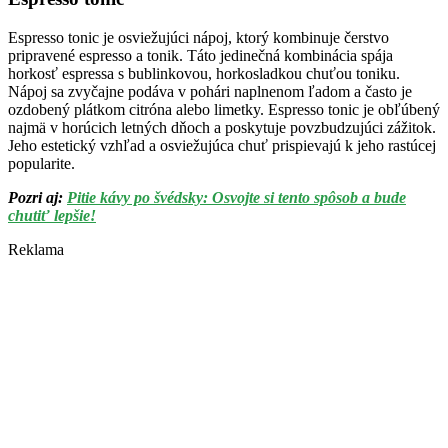
Espresso tonic je osviežujúci nápoj, ktorý kombinuje čerstvo
pripravené espresso a tonik. Táto jedinečná kombinácia spája
horkosť espressa s bublinkovou, horkosladkou chuťou toniku.
Nápoj sa zvyčajne podáva v pohári naplnenom ľadom a často je
ozdobený plátkom citróna alebo limetky. Espresso tonic je obľúbený
najmä v horúcich letných dňoch a poskytuje povzbudzujúci zážitok.
Jeho estetický vzhľad a osviežujúca chuť prispievajú k jeho rastúcej
popularite.
Pozri aj:
Pitie kávy po švédsky: Osvojte si tento spôsob a bude
chutiť lepšie!
Reklama