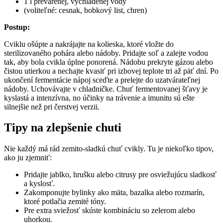
1 l prevarenej, vychladenej vody
(voliteľné: cesnak, bobkový list, chren)
Postup:
Cviklu ošúpte a nakrájajte na kolieska, ktoré vložte do
sterilizovaného pohára alebo nádoby. Pridajte soľ a zalejte vodou
tak, aby bola cvikla úplne ponorená. Nádobu prekryte gázou alebo
čistou utierkou a nechajte kvasiť pri izbovej teplote tri až päť dní. Po
ukončení fermentácie nápoj sceďte a prelejte do uzatvárateľnej
nádoby. Uchovávajte v chladničke. Chuť fermentovanej šťavy je
kyslastá a intenzívna, no účinky na trávenie a imunitu sú ešte
silnejšie než pri čerstvej verzii.
Tipy na zlepšenie chuti
Nie každý má rád zemito-sladkú chuť cvikly. Tu je niekoľko tipov,
ako ju zjemniť:
Pridajte jablko, hrušku alebo citrusy pre osviežujúcu sladkosť
a kyslosť.
Zakomponujte bylinky ako mäta, bazalka alebo rozmarín,
ktoré potlačia zemité tóny.
Pre extra sviežosť skúste kombináciu so zelerom alebo
uhorkou.