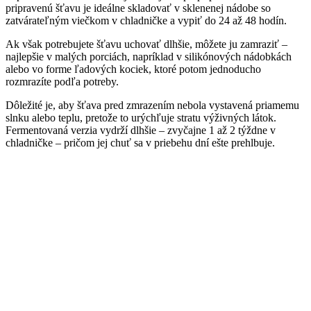
pripravenú šťavu je ideálne skladovať v sklenenej nádobe so
zatvárateľným viečkom v chladničke a vypiť do 24 až 48 hodín.
Ak však potrebujete šťavu uchovať dlhšie, môžete ju zamraziť –
najlepšie v malých porciách, napríklad v silikónových nádobkách
alebo vo forme ľadových kociek, ktoré potom jednoducho
rozmrazíte podľa potreby.
Dôležité je, aby šťava pred zmrazením nebola vystavená priamemu
slnku alebo teplu, pretože to urýchľuje stratu výživných látok.
Fermentovaná verzia vydrží dlhšie – zvyčajne 1 až 2 týždne v
chladničke – pričom jej chuť sa v priebehu dní ešte prehlbuje.