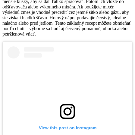
menšie kúsky, aby sa dali ľahko spracovať. Potom ich vložte do
odšťavovača alebo výkonného mixéra. Ak použijete mixér,
výslednú zmes je vhodné precediť cez jemné sitko alebo gázu, aby
ste získali hladkú šťavu. Hotový nápoj podávajte čerstvý, ideálne
nalačno alebo pred jedlom. Tento základný recept môžete obmieňať
podľa chuti – výborne sa hodí aj červený pomaranč, uhorka alebo
petržlenová vňať.
View this post on Instagram