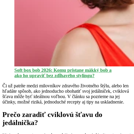
Soft box bob 2026: Komu pristane mäkký bob a
ako ho upraviť bez zdĺhavého stylingu?
Či už patríte medzi milovníkov zdravého životného štýlu, alebo len
hľadáte spôsob, ako jednoducho obohatiť svoj jedálniček, cviklová
šťava môže byť ideálnou voľbou. V článku sa pozrieme na jej
účinky, možné riziká, jednoduché recepty aj tipy na uskladnenie.
Prečo zaradiť cviklovú šťavu do
jedálnička?