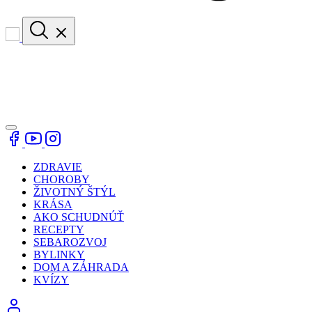
ZDRAVIE
CHOROBY
ŽIVOTNÝ ŠTÝL
KRÁSA
AKO SCHUDNÚŤ
RECEPTY
SEBAROZVOJ
BYLINKY
DOM A ZÁHRADA
KVÍZY