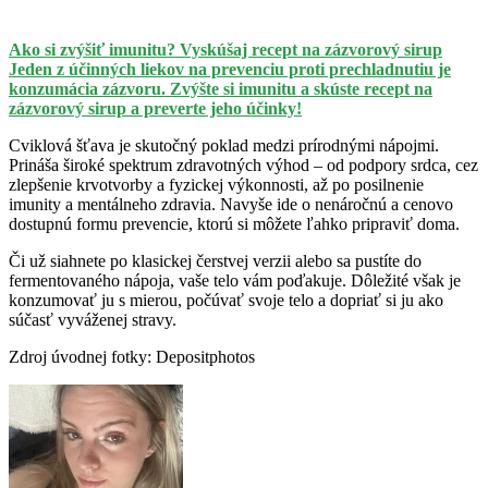
Ako si zvýšiť imunitu? Vyskúšaj recept na zázvorový sirup
Jeden z účinných liekov na prevenciu proti prechladnutiu je
konzumácia zázvoru. Zvýšte si imunitu a skúste recept na
zázvorový sirup a preverte jeho účinky!
Cviklová šťava je skutočný poklad medzi prírodnými nápojmi.
Prináša široké spektrum zdravotných výhod – od podpory srdca, cez
zlepšenie krvotvorby a fyzickej výkonnosti, až po posilnenie
imunity a mentálneho zdravia. Navyše ide o nenáročnú a cenovo
dostupnú formu prevencie, ktorú si môžete ľahko pripraviť doma.
Či už siahnete po klasickej čerstvej verzii alebo sa pustíte do
fermentovaného nápoja, vaše telo vám poďakuje. Dôležité však je
konzumovať ju s mierou, počúvať svoje telo a dopriať si ju ako
súčasť vyváženej stravy.
Zdroj úvodnej fotky: Depositphotos