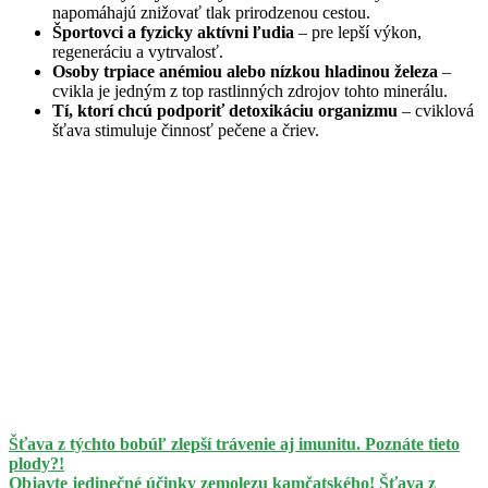
napomáhajú znižovať tlak prirodzenou cestou.
Športovci a fyzicky aktívni ľudia
– pre lepší výkon,
regeneráciu a vytrvalosť.
Osoby trpiace anémiou alebo nízkou hladinou železa
–
cvikla je jedným z top rastlinných zdrojov tohto minerálu.
Tí, ktorí chcú podporiť detoxikáciu organizmu
– cviklová
šťava stimuluje činnosť pečene a čriev.
Šťava z týchto bobúľ zlepší trávenie aj imunitu. Poznáte tieto
plody?!
Objavte jedinečné účinky zemolezu kamčatského! Šťava z