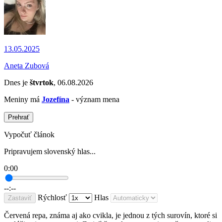
13.05.2025
Aneta Zubová
Dnes je
štvrtok
, 06.08.2026
Meniny má
Jozefína
- význam mena
Prehrať
Vypočuť článok
Pripravujem slovenský hlas...
0:00
--:--
Rýchlosť
Hlas
Zastaviť
Červená repa, známa aj ako cvikla, je jednou z tých surovín, ktoré si