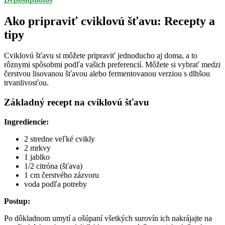
Ako pripraviť cviklovú šťavu: Recepty a
tipy
Cviklovú šťavu si môžete pripraviť jednoducho aj doma, a to
rôznymi spôsobmi podľa vašich preferencií. Môžete si vybrať medzi
čerstvou lisovanou šťavou alebo fermentovanou verziou s dlhšou
trvanlivosťou.
Základný recept na cviklovú šťavu
Ingrediencie:
2 stredne veľké cvikly
2 mrkvy
1 jablko
1/2 citróna (šťava)
1 cm čerstvého zázvoru
voda podľa potreby
Postup:
Po dôkladnom umytí a ošúpaní všetkých surovín ich nakrájajte na