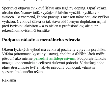
Športovci objavili cviklovú šťavu ako legálny doping. Opäť vďaka
obsahu dusičnanov totiž zvyšuje efektivitu využitia kyslíka vo
svaloch. To znamená, že telo pracuje s menšou námahou, ale vyššou
výdržou. Cviklová šťava sa tak stáva obľúbeným doplnkom najmä
pred fyzickou aktivitou – a to nielen u profesionálov, ale aj pri
rekreačnom cvičení či turistike.
Podpora nálady a mentálneho zdravia
Okrem fyzických výhod má cvikla aj pozitívny vplyv na psychiku.
Vďaka prítomnosti kyseliny listovej, cholínu a ďalších látok môže
pôsobiť ako mierne
prírodné antidepresívum
. Podporuje funkciu
mozgu, koncentráciu a celkovú duševnú pohodu. V dnešnej dobe
plnej stresu môže byť aj takýto prírodný pomocník vítaným
spestrením denného režimu.
Reklama