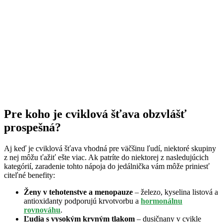
Pre koho je cviklová šťava obzvlášť
prospešná?
Aj keď je cviklová šťava vhodná pre väčšinu ľudí, niektoré skupiny
z nej môžu ťažiť ešte viac. Ak patríte do niektorej z nasledujúcich
kategórií, zaradenie tohto nápoja do jedálnička vám môže priniesť
citeľné benefity:
Ženy v tehotenstve a menopauze
– železo, kyselina listová a
antioxidanty podporujú krvotvorbu a
hormonálnu
rovnováhu
.
Ľudia s vysokým krvným tlakom
– dusičnany v cvikle