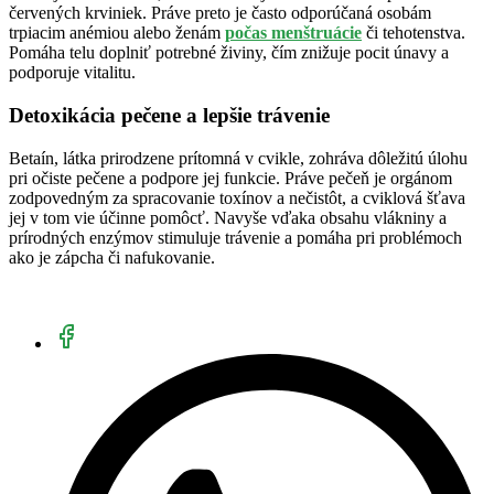
červených krviniek. Práve preto je často odporúčaná osobám
trpiacim anémiou alebo ženám
počas menštruácie
či tehotenstva.
Pomáha telu doplniť potrebné živiny, čím znižuje pocit únavy a
podporuje vitalitu.
Detoxikácia pečene a lepšie trávenie
Betaín, látka prirodzene prítomná v cvikle, zohráva dôležitú úlohu
pri očiste pečene a podpore jej funkcie. Práve pečeň je orgánom
zodpovedným za spracovanie toxínov a nečistôt, a cviklová šťava
jej v tom vie účinne pomôcť. Navyše vďaka obsahu vlákniny a
prírodných enzýmov stimuluje trávenie a pomáha pri problémoch
ako je zápcha či nafukovanie.