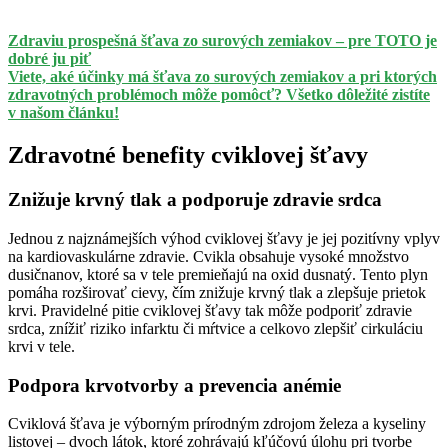
Zdraviu prospešná šťava zo surových zemiakov – pre TOTO je
dobré ju piť
Viete, aké účinky má šťava zo surových zemiakov a pri ktorých
zdravotných problémoch môže pomôcť? Všetko dôležité zistíte
v našom článku!
Zdravotné benefity cviklovej šťavy
Znižuje krvný tlak a podporuje zdravie srdca
Jednou z najznámejších výhod cviklovej šťavy je jej pozitívny vplyv
na kardiovaskulárne zdravie. Cvikla obsahuje vysoké množstvo
dusičnanov, ktoré sa v tele premieňajú na oxid dusnatý. Tento plyn
pomáha rozširovať cievy, čím znižuje krvný tlak a zlepšuje prietok
krvi. Pravidelné pitie cviklovej šťavy tak môže podporiť zdravie
srdca, znížiť riziko infarktu či mŕtvice a celkovo zlepšiť cirkuláciu
krvi v tele.
Podpora krvotvorby a prevencia anémie
Cviklová šťava je výborným prírodným zdrojom železa a kyseliny
listovej – dvoch látok, ktoré zohrávajú kľúčovú úlohu pri tvorbe