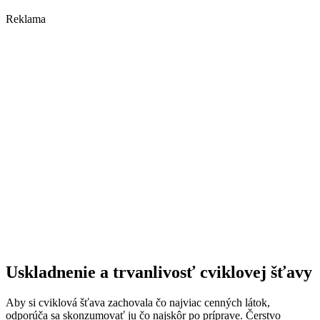
Reklama
Uskladnenie a trvanlivosť cviklovej šťavy
Aby si cviklová šťava zachovala čo najviac cenných látok,
odporúča sa skonzumovať ju čo najskôr po príprave. Čerstvo