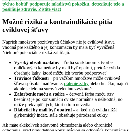
týchto bobúľ podporuje mladistvú pokožku, detoxikuje telo a
posilňuje zdravie. Zistite viac!
Možné riziká a kontraindikácie pitia
cviklovej šťavy
Napriek množstvu pozitívnych účinkov nie je cviklová šťava
vhodná pre každého a jej konzumácia by mala byť vyvážená.
Niektoré potenciálne riziká zahŕňajú:
Vysoký obsah oxalátov
– ľudia so sklonom k tvorbe
obličkových kameňov by mali byť opatrní, pretože cvikla
obsahuje látky, ktoré môžu ich tvorbu podporovať.
Tráviace ťažkosti
– pri väčšom množstve môže cviklová
šťava spôsobiť nadúvanie,
pálenie záhy
alebo hnačku, najmä
ak nie je telo na surovú zeleninu zvyknuté.
Zafarbenie moču a stolice
– červená farba moču (tzv.
beetúria) je po konzumácii cvikle normálna a neškodná, no
môže prekvapiť tých, ktorí o tom nevedia.
Diabetici by mali byť opatrní
– aj keď má cvikla nižší
glykemický index, stále obsahuje prirodzené cukry.
Ak máte akékoľvek zdravotné obmedzenia alebo chronické
ochorenia, pred pravidelnou konzumáciou sa odporúča konzultácia s