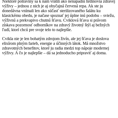
Niektoré potraviny sa k nám vrátili ako nenápadní hrdinovia zdravej
výživy – jednou z nich je aj obyčajná červená repa. Ak ste ju
donedávna vnímali len ako súčasť sterilizovaného šalátu ku
klasickému obedu, je načase spoznať jej úplne inú podobu – sviežu,
výživnú a prekvapivo chutnú šťavu. Cviklová šťava si právom
získava pozornosť odborníkov na zdravý životný štýl aj bežných
ľudí, ktorí chcú pre svoje telo to najlepšie.
Cvikla nie je len bohatým zdrojom živín, ale jej šťava je doslova
elixírom plným farieb, energie a účinných látok. Má množstvo
zdravotných benefitov, ktoré ju radia medzi top nápoje modernej
výživy. A čo je najlepšie – dá sa jednoducho pripraviť aj doma.