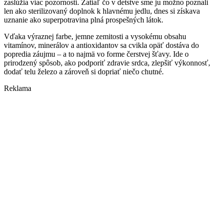
zaslúžia viac pozornosti. Zatiaľ čo v detstve sme ju možno poznali
len ako sterilizovaný doplnok k hlavnému jedlu, dnes si získava
uznanie ako superpotravina plná prospešných látok.
Vďaka výraznej farbe, jemne zemitosti a vysokému obsahu
vitamínov, minerálov a antioxidantov sa cvikla opäť dostáva do
popredia záujmu – a to najmä vo forme čerstvej šťavy. Ide o
prirodzený spôsob, ako podporiť zdravie srdca, zlepšiť výkonnosť,
dodať telu železo a zároveň si dopriať niečo chutné.
Reklama