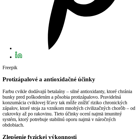
Freepik
Protizápalové a antioxidačné účinky
Farbu cvikle dodávajú betalaíny – silné antioxidanty, ktoré chránia
bunky pred poškodením a pôsobia protizápalovo. Pravidelná
konzumácia cviklovej šťavy tak môže znížiť riziko chronických
zápalov, ktoré stoja za vznikom mnohých civilizačných chorôb – od
cukrovky až po rakovinu. Tieto účinky ocení najmä imunitný
systém, ktorý potrebuje stabilnú oporu najmä v náročných
obdobiach.
Zlepšenie fyzickej výkonnosti