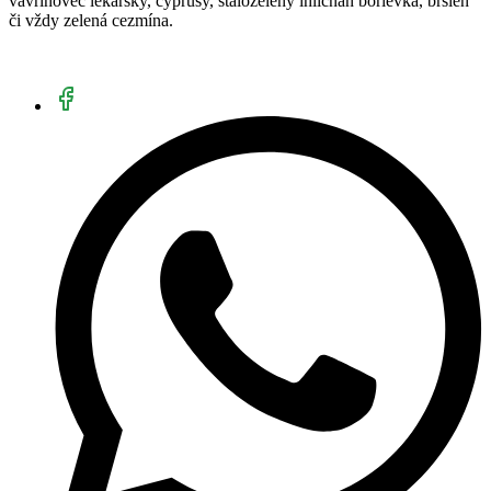
vavrínovec lekársky, cyprusy, stálozelený ihličnan borievka, bršlen
či vždy zelená cezmína.