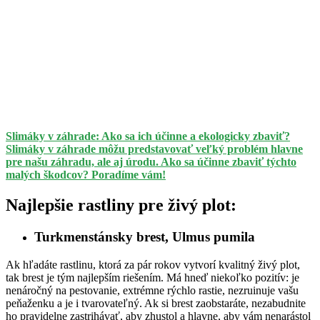
Slimáky v záhrade: Ako sa ich účinne a ekologicky zbaviť?
Slimáky v záhrade môžu predstavovať veľký problém hlavne
pre našu záhradu, ale aj úrodu. Ako sa účinne zbaviť týchto
malých škodcov? Poradíme vám!
Najlepšie rastliny pre živý plot:
Turkmenstánsky brest, Ulmus pumila
Ak hľadáte rastlinu, ktorá za pár rokov vytvorí kvalitný živý plot,
tak brest je tým najlepším riešením. Má hneď niekoľko pozitív: je
nenáročný na pestovanie, extrémne rýchlo rastie, nezruinuje vašu
peňaženku a je i tvarovateľný. Ak si brest zaobstaráte, nezabudnite
ho pravidelne zastrihávať, aby zhustol a hlavne, aby vám nenarástol