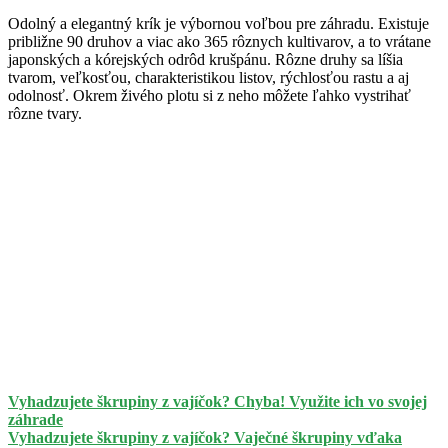
Odolný a elegantný krík je výbornou voľbou pre záhradu. Existuje
približne 90 druhov a viac ako 365 rôznych kultivarov, a to vrátane
japonských a kórejských odrôd krušpánu. Rôzne druhy sa líšia
tvarom, veľkosťou, charakteristikou listov, rýchlosťou rastu a aj
odolnosť. Okrem živého plotu si z neho môžete ľahko vystrihať
rôzne tvary.
Vyhadzujete škrupiny z vajíčok? Chyba! Využite ich vo svojej
záhrade
Vyhadzujete škrupiny z vajíčok? Vaječné škrupiny vďaka