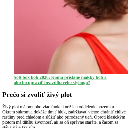
Soft box bob 2026: Komu pristane mäkký bob a
ako ho upraviť bez zdĺhavého stylingu?
Prečo si zvoliť živý plot
Živý plot má omnoho viac funkcií než len oddelenie pozemku.
Okrem súkromia dokáže tlmiť hluk, zadržiavať vietor, chrániť citlivé
rastliny pred chladom a slúžiť ako prirodzený tieň. Oproti klasickým
plotom má dlhšiu životnosť, ak sa oň správne staráte, a časom sa
stáva stále krajším.