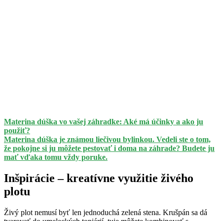
Materina dúška vo vašej záhradke: Aké má účinky a ako ju
použiť?
Materina dúška je známou liečivou bylinkou. Vedeli ste o tom,
že pokojne si ju môžete pestovať i doma na záhrade? Budete ju
mať vďaka tomu vždy poruke.
Inšpirácie – kreatívne využitie živého
plotu
Živý plot nemusí byť len jednoduchá zelená stena. Krušpán sa dá