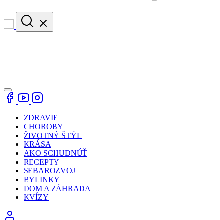
ZDRAVIE
CHOROBY
ŽIVOTNÝ ŠTÝL
KRÁSA
AKO SCHUDNÚŤ
RECEPTY
SEBAROZVOJ
BYLINKY
DOM A ZÁHRADA
KVÍZY