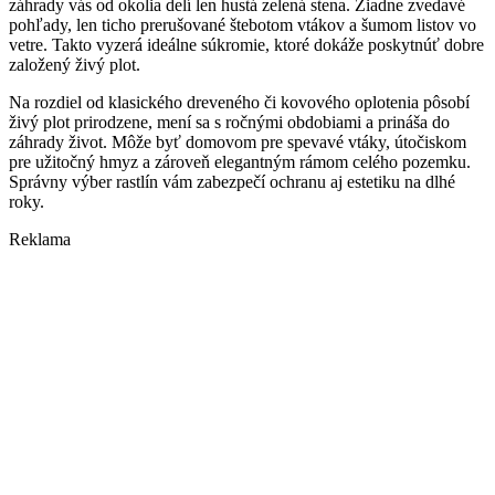
záhrady vás od okolia delí len hustá zelená stena. Žiadne zvedavé
pohľady, len ticho prerušované štebotom vtákov a šumom listov vo
vetre. Takto vyzerá ideálne súkromie, ktoré dokáže poskytnúť dobre
založený živý plot.
Na rozdiel od klasického dreveného či kovového oplotenia pôsobí
živý plot prirodzene, mení sa s ročnými obdobiami a prináša do
záhrady život. Môže byť domovom pre spevavé vtáky, útočiskom
pre užitočný hmyz a zároveň elegantným rámom celého pozemku.
Správny výber rastlín vám zabezpečí ochranu aj estetiku na dlhé
roky.
Reklama