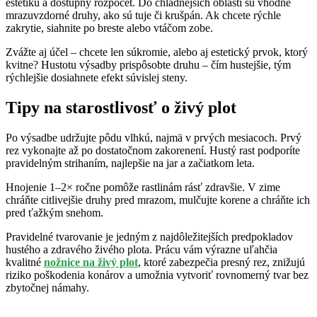
estetiku a dostupný rozpočet. Do chladnejších oblastí sú vhodné
mrazuvzdorné druhy, ako sú tuje či krušpán. Ak chcete rýchle
zakrytie, siahnite po breste alebo vtáčom zobe.
Zvážte aj účel – chcete len súkromie, alebo aj estetický prvok, ktorý
kvitne? Hustotu výsadby prispôsobte druhu – čím hustejšie, tým
rýchlejšie dosiahnete efekt súvislej steny.
Tipy na starostlivosť o živý plot
Po výsadbe udržujte pôdu vlhkú, najmä v prvých mesiacoch. Prvý
rez vykonajte až po dostatočnom zakorenení. Hustý rast podporíte
pravidelným strihaním, najlepšie na jar a začiatkom leta.
Hnojenie 1–2× ročne pomôže rastlinám rásť zdravšie. V zime
chráňte citlivejšie druhy pred mrazom, mulčujte korene a chráňte ich
pred ťažkým snehom.
Pravidelné tvarovanie je jedným z najdôležitejších predpokladov
hustého a zdravého živého plota. Prácu vám výrazne uľahčia
kvalitné
nožnice na živý plot
, ktoré zabezpečia presný rez, znižujú
riziko poškodenia konárov a umožnia vytvoriť rovnomerný tvar bez
zbytočnej námahy.