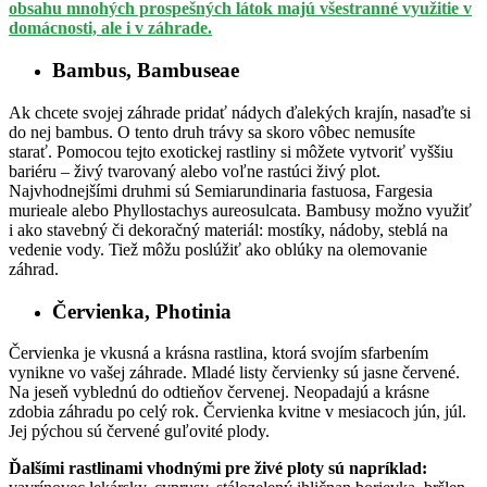
obsahu mnohých prospešných látok majú všestranné využitie v
domácnosti, ale i v záhrade.
Bambus, Bambuseae
Ak chcete svojej záhrade pridať nádych ďalekých krajín, nasaďte si
do nej bambus. O tento druh trávy sa skoro vôbec nemusíte
starať. Pomocou tejto exotickej rastliny si môžete vytvoriť vyššiu
bariéru – živý tvarovaný alebo voľne rastúci živý plot.
Najvhodnejšími druhmi sú Semiarundinaria fastuosa, Fargesia
murieale alebo Phyllostachys aureosulcata. Bambusy možno využiť
i ako stavebný či dekoračný materiál: mostíky, nádoby, steblá na
vedenie vody. Tiež môžu poslúžiť ako oblúky na olemovanie
záhrad.
Červienka, Photinia
Červienka je vkusná a krásna rastlina, ktorá svojím sfarbením
vynikne vo vašej záhrade. Mladé listy červienky sú jasne červené.
Na jeseň vyblednú do odtieňov červenej. Neopadajú a krásne
zdobia záhradu po celý rok. Červienka kvitne v mesiacoch jún, júl.
Jej pýchou sú červené guľovité plody.
Ďalšími rastlinami vhodnými pre živé ploty sú napríklad: