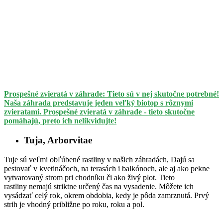
Prospešné zvieratá v záhrade: Tieto sú v nej skutočne potrebné!
Naša záhrada predstavuje jeden veľký biotop s rôznymi
zvieratami. Prospešné zvieratá v záhrade - tieto skutočne
pomáhajú, preto ich nelikvidujte!
Tuja, Arborvitae
Tuje sú veľmi obľúbené rastliny v našich záhradách, Dajú sa
pestovať v kvetináčoch, na terasách i balkónoch, ale aj ako pekne
vytvarovaný strom pri chodníku či ako živý plot. Tieto
rastliny nemajú striktne určený čas na vysadenie. Môžete ich
vysádzať celý rok, okrem obdobia, kedy je pôda zamrznutá. Prvý
strih je vhodný približne po roku, roku a pol.