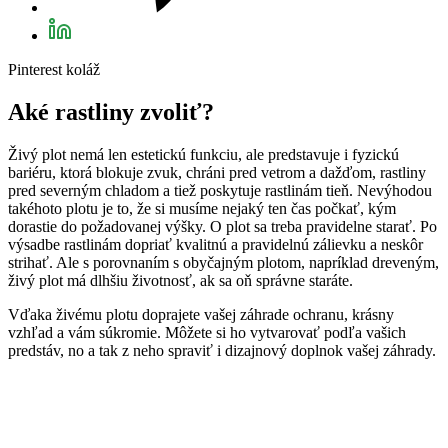
Pinterest koláž
Aké rastliny zvoliť?
Živý plot nemá len estetickú funkciu, ale predstavuje i fyzickú
bariéru, ktorá blokuje zvuk, chráni pred vetrom a dažďom, rastliny
pred severným chladom a tiež poskytuje rastlinám tieň. Nevýhodou
takéhoto plotu je to, že si musíme nejaký ten čas počkať, kým
dorastie do požadovanej výšky. O plot sa treba pravidelne starať. Po
výsadbe rastlinám dopriať kvalitnú a pravidelnú zálievku a neskôr
strihať. Ale s porovnaním s obyčajným plotom, napríklad dreveným,
živý plot má dlhšiu životnosť, ak sa oň správne staráte.
Vďaka živému plotu doprajete vašej záhrade ochranu, krásny
vzhľad a vám súkromie. Môžete si ho vytvarovať podľa vašich
predstáv, no a tak z neho spraviť i dizajnový doplnok vašej záhrady.