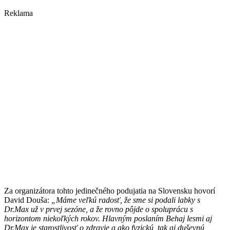
Reklama
Za organizátora tohto jedinečného podujatia na Slovensku hovorí
David Douša:
„Máme veľkú radosť, že sme si podali labky s
Dr.Max už v prvej sezóne, a že rovno pôjde o spoluprácu s
horizontom niekoľkých rokov. Hlavným poslaním Behaj lesmi aj
Dr.Max je starostlivosť o zdravie a ako fyzickú, tak aj duševnú