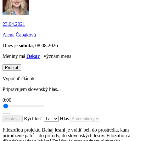
23.04.2021
Alena Čabáková
Dnes je
sobota
, 08.08.2026
Meniny má
Oskar
- význam mena
Prehrať
Vypočuť článok
Pripravujem slovenský hlas...
0:00
--:--
Rýchlosť
Hlas
Zastaviť
Filozofiou projektu Behaj lesmi je vrátiť beh do prostredia, kam
prirodzene patrí – do prírody, do slovenských lesov. Filozofiou a