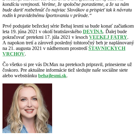
kondíciu verejnosti. Veríme, že spoločne porastieme, a že sa nám
bude dariť rozbehnúť čo najviac Slovákov a prispieť tak k návratu
rodín k pravidelnému športovaniu v prírode.“
Prvé podujatie bežeckej série Behaj lesmi sa bude konať začiatkom
leta 19. júna 2021 v okolí bratislavského
DEVÍNA
. Ďalej bude
pokračovať pretekmi 17. júla 2021 v lesoch
VEĽKEJ FATRY
.
A napokon tretí a zároveň posledný tohtoročný beh je naplánovaný
na 21. augusta 2021 v nádhernom prostredí
ŠTAVNICKYCH
VRCHOV
.
Čo všetko si pre vás Dr.Max na pretekoch pripravil, prinesieme už
čoskoro. Pre aktuálne informácie tiež sledujte naše sociálne siete
alebo webstránku
behajlesmi.sk
.