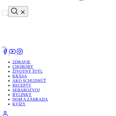
ZDRAVIE
CHOROBY
ŽIVOTNÝ ŠTÝL
KRÁSA
AKO SCHUDNÚŤ
RECEPTY
SEBAROZVOJ
BYLINKY
DOM A ZÁHRADA
KVÍZY