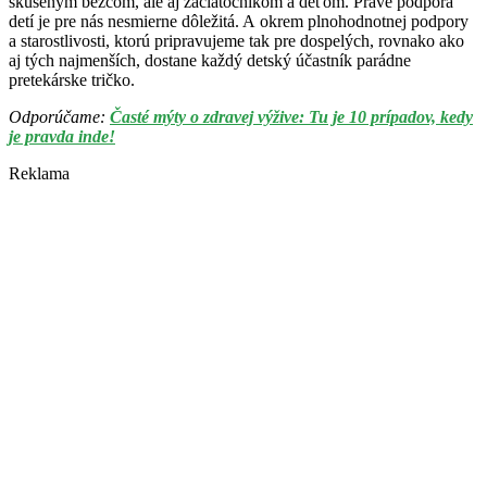
skúseným bežcom, ale aj začiatočníkom a deťom. Práve podpora
detí je pre nás nesmierne dôležitá. A okrem plnohodnotnej podpory
a starostlivosti, ktorú pripravujeme tak pre dospelých, rovnako ako
aj tých najmenších, dostane každý detský účastník parádne
pretekárske tričko.
Odporúčame:
Časté mýty o zdravej výžive: Tu je 10 prípadov, kedy
je pravda inde!
Reklama