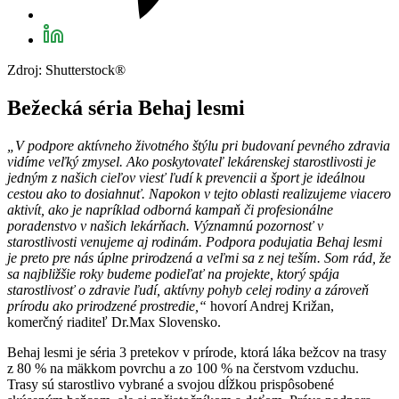
Zdroj: Shutterstock®
Bežecká séria Behaj lesmi
„V podpore aktívneho životného štýlu pri budovaní pevného zdravia
vidíme veľký zmysel. Ako poskytovateľ lekárenskej starostlivosti je
jedným z našich cieľov viesť ľudí k prevencii a šport je ideálnou
cestou ako to dosiahnuť. Napokon v tejto oblasti realizujeme viacero
aktivít, ako je napríklad odborná kampaň či profesionálne
poradenstvo v našich lekárňach. Významnú pozornosť v
starostlivosti venujeme aj rodinám. Podpora podujatia Behaj lesmi
je preto pre nás úplne prirodzená a veľmi sa z nej teším. Som rád, že
sa najbližšie roky budeme podieľať na projekte, ktorý spája
starostlivosť o zdravie ľudí, aktívny pohyb celej rodiny a zároveň
prírodu ako prirodzené prostredie,“
hovorí Andrej Križan,
komerčný riaditeľ Dr.Max Slovensko.
Behaj lesmi je séria 3 pretekov v prírode, ktorá láka bežcov na trasy
z 80 % na mäkkom povrchu a zo 100 % na čerstvom vzduchu.
Trasy sú starostlivo vybrané a svojou dĺžkou prispôsobené