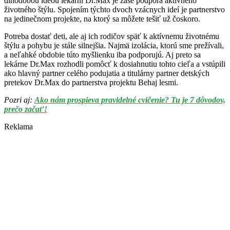
dlhodobou ideou lekární Dr.Max je zase podpora aktívneho
životného štýlu. Spojením týchto dvoch vzácnych ideí je partnerstvo
na jedinečnom projekte, na ktorý sa môžete tešiť už čoskoro.
Potreba dostať deti, ale aj ich rodičov späť k aktívnemu životnému
štýlu a pohybu je stále silnejšia. Najmä izolácia, ktorú sme prežívali,
a neľahké obdobie túto myšlienku iba podporujú. Aj preto sa
lekárne Dr.Max rozhodli pomôcť k dosiahnutiu tohto cieľa a vstúpili
ako hlavný partner celého podujatia a titulárny partner detských
pretekov Dr.Max do partnerstva projektu Behaj lesmi.
Pozri aj:
Ako nám prospieva pravidelné cvičenie? Tu je 7 dôvodov,
prečo začať!
Reklama