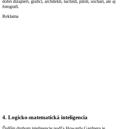
dobrí dizajnéri, grafici, architekti, šachisti, piloti, sochári, ale aj
fotografi.
Reklama
4. Logicko-matematická inteligencia
Ďalším druhom inteligencie podľa Howarda Gardnera je