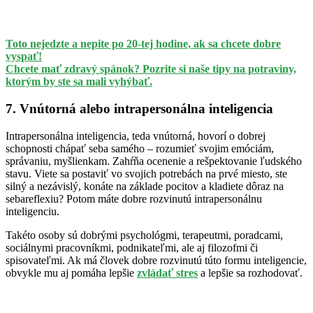
Toto nejedzte a nepite po 20-tej hodine, ak sa chcete dobre
vyspať!
Chcete mať zdravý spánok? Pozrite si naše tipy na potraviny,
ktorým by ste sa mali vyhýbať.
7. Vnútorná alebo intrapersonálna inteligencia
Intrapersonálna inteligencia, teda vnútorná, hovorí o dobrej
schopnosti chápať seba samého – rozumieť svojim emóciám,
správaniu, myšlienkam. Zahŕňa ocenenie a rešpektovanie ľudského
stavu. Viete sa postaviť vo svojich potrebách na prvé miesto, ste
silný a nezávislý, konáte na základe pocitov a kladiete dôraz na
sebareflexiu? Potom máte dobre rozvinutú intrapersonálnu
inteligenciu.
Takéto osoby sú dobrými psychológmi, terapeutmi, poradcami,
sociálnymi pracovníkmi, podnikateľmi, ale aj filozofmi či
spisovateľmi. Ak má človek dobre rozvinutú túto formu inteligencie,
obvykle mu aj pomáha lepšie
zvládať stres
a lepšie sa rozhodovať.