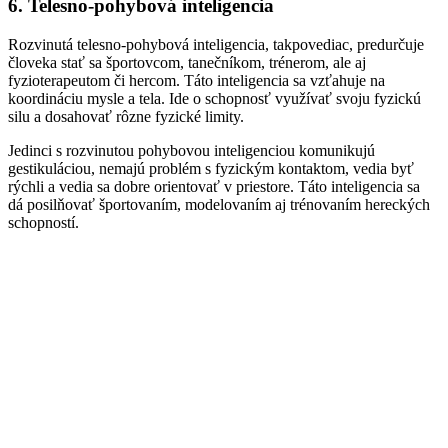
6. Telesno-pohybová inteligencia
Rozvinutá telesno-pohybová inteligencia, takpovediac, predurčuje
človeka stať sa športovcom, tanečníkom, trénerom, ale aj
fyzioterapeutom či hercom. Táto inteligencia sa vzťahuje na
koordináciu mysle a tela. Ide o schopnosť využívať svoju fyzickú
silu a dosahovať rôzne fyzické limity.
Jedinci s rozvinutou pohybovou inteligenciou komunikujú
gestikuláciou, nemajú problém s fyzickým kontaktom, vedia byť
rýchli a vedia sa dobre orientovať v priestore. Táto inteligencia sa
dá posilňovať športovaním, modelovaním aj trénovaním hereckých
schopností.