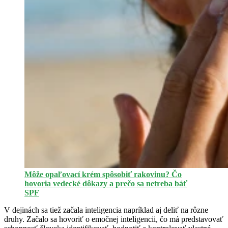
Môže opaľovací krém spôsobiť rakovinu? Čo
hovoria vedecké dôkazy a prečo sa netreba báť
SPF
V dejinách sa tiež začala inteligencia napríklad aj deliť na rôzne
druhy. Začalo sa hovoriť o emočnej inteligencii, čo má predstavovať