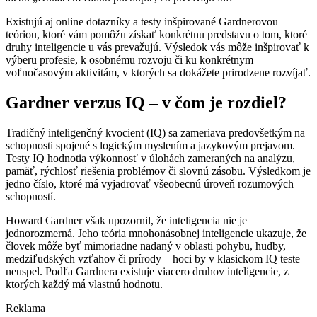
Existujú aj online dotazníky a testy inšpirované Gardnerovou
teóriou, ktoré vám pomôžu získať konkrétnu predstavu o tom, ktoré
druhy inteligencie u vás prevažujú. Výsledok vás môže inšpirovať k
výberu profesie, k osobnému rozvoju či ku konkrétnym
voľnočasovým aktivitám, v ktorých sa dokážete prirodzene rozvíjať.
Gardner verzus IQ – v čom je rozdiel?
Tradičný inteligenčný kvocient (IQ) sa zameriava predovšetkým na
schopnosti spojené s logickým myslením a jazykovým prejavom.
Testy IQ hodnotia výkonnosť v úlohách zameraných na analýzu,
pamäť, rýchlosť riešenia problémov či slovnú zásobu. Výsledkom je
jedno číslo, ktoré má vyjadrovať všeobecnú úroveň rozumových
schopností.
Howard Gardner však upozornil, že inteligencia nie je
jednorozmerná. Jeho teória mnohonásobnej inteligencie ukazuje, že
človek môže byť mimoriadne nadaný v oblasti pohybu, hudby,
medziľudských vzťahov či prírody – hoci by v klasickom IQ teste
neuspel. Podľa Gardnera existuje viacero druhov inteligencie, z
ktorých každý má vlastnú hodnotu.
Reklama