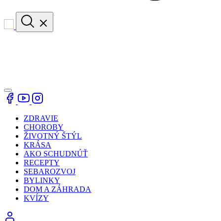
ZDRAVIE
CHOROBY
ŽIVOTNÝ ŠTÝL
KRÁSA
AKO SCHUDNÚŤ
RECEPTY
SEBAROZVOJ
BYLINKY
DOM A ZÁHRADA
KVÍZY