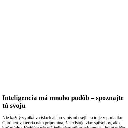
Inteligencia má mnoho podôb – spoznajte
tú svoju
Nie každý vyniká v číslach alebo v písaní esejí – a to je v poriadku.
Gardnerova teória nám pripomína, že existuje viac spôsobov, ako
byť múdry. Každý z nás má jedinečný súbor schopností, ktoré môže