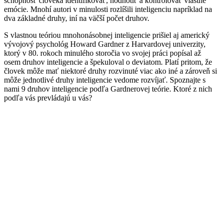
schopnosť človeka identifikovať, hodnotiť a kontrolovať vlastné
emócie. Mnohí autori v minulosti rozlíšili inteligenciu napríklad na
dva základné druhy, iní na väčší počet druhov.
S vlastnou teóriou mnohonásobnej inteligencie prišiel aj americký
vývojový psychológ Howard Gardner z Harvardovej univerzity,
ktorý v 80. rokoch minulého storočia vo svojej práci popísal až
osem druhov inteligencie a špekuloval o deviatom. Platí pritom, že
človek môže mať niektoré druhy rozvinuté viac ako iné a zároveň si
môže jednotlivé druhy inteligencie vedome rozvíjať. Spoznajte s
nami 9 druhov inteligencie podľa Gardnerovej teórie. Ktoré z nich
podľa vás prevládajú u vás?