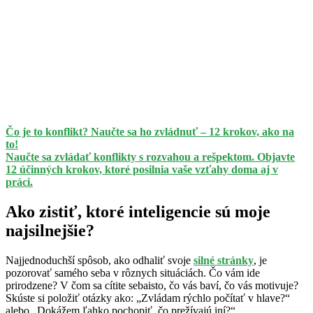
Čo je to konflikt? Naučte sa ho zvládnuť – 12 krokov, ako na
to!
Naučte sa zvládať konflikty s rozvahou a rešpektom. Objavte
12 účinných krokov, ktoré posilnia vaše vzťahy doma aj v
práci.
Ako zistiť, ktoré inteligencie sú moje
najsilnejšie?
Najjednoduchší spôsob, ako odhaliť svoje
silné stránky
, je
pozorovať samého seba v rôznych situáciách. Čo vám ide
prirodzene? V čom sa cítite sebaisto, čo vás baví, čo vás motivuje?
Skúste si položiť otázky ako: „Zvládam rýchlo počítať v hlave?“
alebo „Dokážem ľahko pochopiť, čo prežívajú iní?“