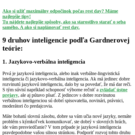
Ako si užiť maximálny odpočinok počas rest day? Máme
najlepšie tipy!
Tu nájdete najlepšie spôsoby, ako sa starostlivo starať o seba
samého. A ako si naplánovať rest day.
9 druhov inteligencie podľa Gardnerovej
teórie:
1. Jazykovo-verbálna inteligencia
Prvá je jazyková inteligencia, alebo inak verbálne-lingvistická
inteligencia či jazykovo-verbálna inteligencia. Ak má jedinec dobre
rozvinutú jazykovú inteligenciu, dalo by sa povedať, že má dar reči.
S tým súvisí napríklad schopnosť výborne rečniť a
zvládať ústne
prejavy
, ale aj pútavo písať. Z jedincov s dobre rozvinutou
verbálnou inteligenciou sú dobrí spisovatelia, novinári, právnici,
moderátori čo predajcovia.
Máte bohatú slovnú zásobu, dobre sa vám učia nové jazyky, nemáte
problém s kýmkoľvek komunikovať, ste dobrý v slovných hrách,
ide vám presviedčanie? V tom prípade je jazyková inteligencia
pravdepodobne vašou silnou stránkou. Podporiť rozvoj tohto druhu