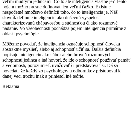
veľmi múdrymi jedincami. Čo to ale inteligencia vlastne je? Tento
pojem možno presne definovať len veľmi ťažko. Existuje
nespočetné množstvo definícií toho, čo to inteligencia je. Náš
slovník definuje inteligenciu ako duševnú vyspelosť
charakterizovanú chápavosťou a súdnosťou či ako rozumové
nadanie. Vo všeobecnosti pochádza pojem inteligencia primárne z
oblasti psychológie.
Môžeme povedať, že inteligencia označuje schopnosť človeka
abstraktne myslieť, alebo aj schopnosť učiť sa. Ďalšia definícia
popisuje inteligenciu ako súbor alebo úroveň rozumových
schopností jedinca a iná hovorí, že ide o schopnosť používať pamäť
a vedomosti, porozumieť, uvažovať či predstavovať si. Dá sa
povedať, že každý zo psychológov a odborníkov pristupoval k
danej veci trochu inak a priniesol iné teórie.
Reklama