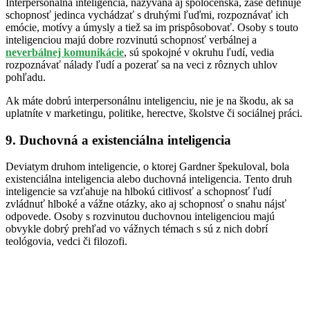
Interpersonálna inteligencia, nazývaná aj spoločenská, zase definuje
schopnosť jedinca vychádzať s druhými ľuďmi, rozpoznávať ich
emócie, motívy a úmysly a tiež sa im prispôsobovať. Osoby s touto
inteligenciou majú dobre rozvinutú schopnosť verbálnej a
neverbálnej komunikácie
, sú spokojné v okruhu ľudí, vedia
rozpoznávať nálady ľudí a pozerať sa na veci z rôznych uhlov
pohľadu.
Ak máte dobrú interpersonálnu inteligenciu, nie je na škodu, ak sa
uplatníte v marketingu, politike, herectve, školstve či sociálnej práci.
9. Duchovná a existenciálna inteligencia
Deviatym druhom inteligencie, o ktorej Gardner špekuloval, bola
existenciálna inteligencia alebo duchovná inteligencia. Tento druh
inteligencie sa vzťahuje na hlbokú citlivosť a schopnosť ľudí
zvládnuť hlboké a vážne otázky, ako aj schopnosť o snahu nájsť
odpovede. Osoby s rozvinutou duchovnou inteligenciou majú
obvykle dobrý prehľad vo vážnych témach s sú z nich dobrí
teológovia, vedci či filozofi.