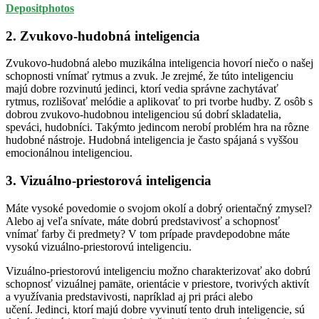
Depositphotos
2. Zvukovo-hudobná inteligencia
Zvukovo-hudobná alebo muzikálna inteligencia hovorí niečo o našej
schopnosti vnímať rytmus a zvuk. Je zrejmé, že túto inteligenciu
majú dobre rozvinutú jedinci, ktorí vedia správne zachytávať
rytmus, rozlišovať melódie a aplikovať to pri tvorbe hudby. Z osôb s
dobrou zvukovo-hudobnou inteligenciou sú dobrí skladatelia,
speváci, hudobníci. Takýmto jedincom nerobí problém hra na rôzne
hudobné nástroje. Hudobná inteligencia je často spájaná s vyššou
emocionálnou inteligenciou.
3. Vizuálno-priestorová inteligencia
Máte vysoké povedomie o svojom okolí a dobrý orientačný zmysel?
Alebo aj veľa snívate, máte dobrú predstavivosť a schopnosť
vnímať farby či predmety? V tom prípade pravdepodobne máte
vysokú vizuálno-priestorovú inteligenciu.
Vizuálno-priestorovú inteligenciu možno charakterizovať ako dobrú
schopnosť vizuálnej pamäte, orientácie v priestore, tvorivých aktivít
a využívania predstavivosti, napríklad aj pri práci alebo
učení. Jedinci, ktorí majú dobre vyvinutí tento druh inteligencie, sú