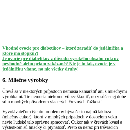
Vhodné ovocie pre diabetikov – ktoré zaradiť do jedálnička a
ktoré má stopku?!
Je ovocie pre diabetikov z dôvodu vysokého obsahu cukrov
nevhodné alebo priam zakázané? Nie je to tak, ovocie je v
jedálničku vítane, no nie všetky druhy!
6. Mliečne výrobky
Črevá sa v niektorých prípadoch nemusia kamarátiť ani s mliečnymi
výrobkami. Tie nemusia niekomu vôbec škodiť, no v súčasnej dobe
sú u mnohých pôvodcom viacerých črevných ťažkostí.
Vyvolávateľom týchto problémov býva často najmä laktóza
(mliečny cukor), ktorú v mnohých prípadoch v dospelom veku
nevie ľudské telo správne spracovať. Cukor tak v črevách kvasí a
výsledkom sú hnačky či plynatosť. Preto sa neraz pri tráviacich