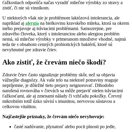
ťažkostiach odporúča načas vyradiť mliečne výrobky zo stravy a
zistiť, či nie sú vinníkom.
U niektorých však nie je problémom laktózová intolerancia, ale
napríklad aj
alergia
na bielkovinu kravského mlieka, ktorá sa okrem
iného prejavuje aj tráviacimi problémami. Samozrejme, pre
zdravého človeka, ktorý s intoleranciou alebo alergiou problém
nemá, sú mliečne výrobky v primeranom množstve vhodné, najmä
teda tie s obsahom cenných probiotických baktérií, ktoré sú
nevyhnutné pre zdravie čriev.
Ako zistiť, že črevám niečo škodí?
Zdravie čriev často signalizuje problémy skôr, než sa objavia
vážnejšie diagnózy. Ak vaše telo na niektoré potraviny reaguje
nepríjemne, je dôležité tieto prejavy neignorovať. Dlhodobo
narušená rovnováha v črevách sa môže prejaviť nielen tráviacimi
ťažkosťami, ale aj zmenami nálady či vzhľadu pokožky. Črevný
mikrobióm totiž úzko súvisí s imunitou, nervovou sústavou a
celkovou vitalitou.
Najčastejšie príznaky, že črevám niečo nevyhovuje:
časté nadúvanie, plynatosť alebo pocit plnosti po jedle,