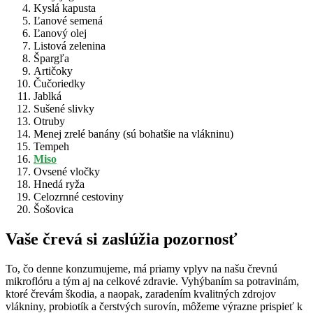
Kyslá kapusta
Ľanové semená
Ľanový olej
Listová zelenina
Špargľa
Artičoky
Čučoriedky
Jablká
Sušené slivky
Otruby
Menej zrelé banány (sú bohatšie na vlákninu)
Tempeh
Miso
Ovsené vločky
Hnedá ryža
Celozrnné cestoviny
Šošovica
Vaše črevá si zaslúžia pozornosť
To, čo denne konzumujeme, má priamy vplyv na našu črevnú
mikroflóru a tým aj na celkové zdravie. Vyhýbaním sa potravinám,
ktoré črevám škodia, a naopak, zaradením kvalitných zdrojov
vlákniny, probiotík a čerstvých surovín, môžeme výrazne prispieť k