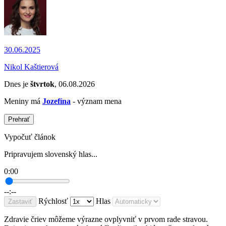
30.06.2025
Nikol Kaštierová
Dnes je
štvrtok
, 06.08.2026
Meniny má
Jozefína
- význam mena
Prehrať
Vypočuť článok
Pripravujem slovenský hlas...
0:00
--:--
Rýchlosť
Hlas
Zastaviť
Zdravie čriev môžeme výrazne ovplyvniť v prvom rade stravou.