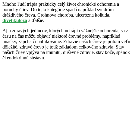
Mnoho ľudí trápia prakticky celý život chronické ochorenia a
poruchy čriev. Do tejto kategórie spadá napríklad syndróm
dráždivého čreva, Crohnova choroba, ulcerózna kolitída,
divetikulóza
a ďalšie.
Aj u zdravých jedincov, ktorých netrápia vážnejšie ochorenia, sa z
času na čas môžu objaviť niektoré črevné problémy, napríklad
hnačky, zápcha či nafukovanie. Zdravie našich čriev je pritom veľmi
dôležité, zdravé črevo je totiž základom celkového zdravia. Stav
našich čriev vplýva na imunitu, duševné zdravie, stav kože, spánok
či endokrinnú sústavu.