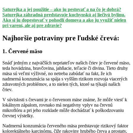
Saturejka a jej použitie – ako ju pestovať a na čo je dobrá?
Saturejka záhradná predstavuje kuchynskú aj liečivú bylinu.
Ako si ju dopestovať v pohodlí domova a ako ju využiť nielen
pri varení, ale aj pre zdravie?
Najhoršie potraviny pre ľudské črevá:
1. Červené mäso
Snáď jedným z najväčších nepriateľov našich čriev je červené mäso,
teda hovädzina, bravčovina, jahňacie, teľacie či divina. Tieto druhy
mäsa sú veľmi výživné, no netreba zabúdať na fakt, že ich
nadmerná konzumácia sa spája s vyšším rizikom rozvoja viacerých
zdravotných problémov, a to nielen tých, ktoré sa týkajú našich
čriev.
V súvislosti s črevami je o červenom mäse známe, že môže viesť k
lokálnym zápalom, rovnako má negatívny vplyv na črevnú
mikroflóru a pri jeho rozklade môže dochádzať k poškodzovaniu
črevnej výstelky.
Nadmerná konzumácia červeného mäsa predstavuje rizikový faktor
kolorektálneho karcinómu, čiže rakoviny hrubého čreva a prostaty,