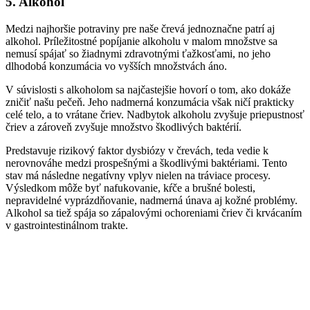
5. Alkohol
Medzi najhoršie potraviny pre naše črevá jednoznačne patrí aj
alkohol. Príležitostné popíjanie alkoholu v malom množstve sa
nemusí spájať so žiadnymi zdravotnými ťažkosťami, no jeho
dlhodobá konzumácia vo vyšších množstvách áno.
V súvislosti s alkoholom sa najčastejšie hovorí o tom, ako dokáže
zničiť našu pečeň. Jeho nadmerná konzumácia však ničí prakticky
celé telo, a to vrátane čriev. Nadbytok alkoholu zvyšuje priepustnosť
čriev a zároveň zvyšuje množstvo škodlivých baktérií.
Predstavuje rizikový faktor dysbiózy v črevách, teda vedie k
nerovnováhe medzi prospešnými a škodlivými baktériami. Tento
stav má následne negatívny vplyv nielen na tráviace procesy.
Výsledkom môže byť nafukovanie, kŕče a brušné bolesti,
nepravidelné vyprázdňovanie, nadmerná únava aj kožné problémy.
Alkohol sa tiež spája so zápalovými ochoreniami čriev či krvácaním
v gastrointestinálnom trakte.