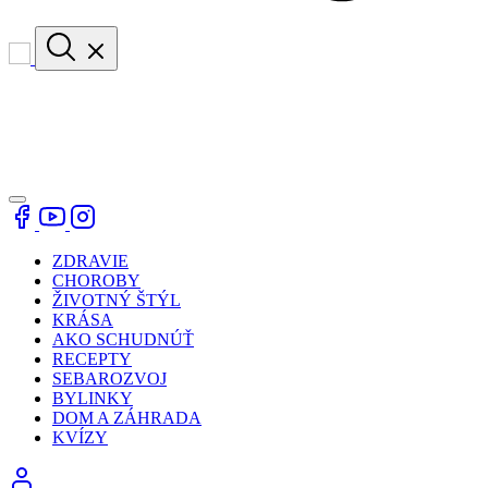
ZDRAVIE
CHOROBY
ŽIVOTNÝ ŠTÝL
KRÁSA
AKO SCHUDNÚŤ
RECEPTY
SEBAROZVOJ
BYLINKY
DOM A ZÁHRADA
KVÍZY