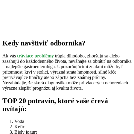
Kedy navštíviť odborníka?
Ak vás
tráviace problémy
trápia dlhodobo, zhoršujú sa alebo
zasahujú do každodenného života, neváhajte sa obrátiť na odborníka
– najlepšie gastroenterológa. Upozorňujúcimi znakmi môžu byť
prítomnosť krvi v stolici, výrazná strata hmotnosti, silné kŕče,
pretrvávajúce hnačky alebo zápcha bez známej príčiny.
Nezabúdajte, že skorá diagnostika môže pri viacerých ochoreniach
výrazne zlepšiť prognózu aj kvalitu života.
TOP 20 potravín, ktoré vaše črevá
uvítajú:
Voda
Kefír
Biely jogurt