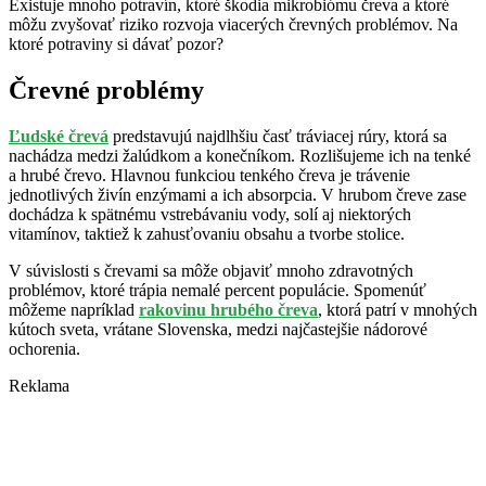
Existuje mnoho potravín, ktoré škodia mikrobiómu čreva a ktoré
môžu zvyšovať riziko rozvoja viacerých črevných problémov. Na
ktoré potraviny si dávať pozor?
Črevné problémy
Ľudské črevá
predstavujú najdlhšiu časť tráviacej rúry, ktorá sa
nachádza medzi žalúdkom a konečníkom. Rozlišujeme ich na tenké
a hrubé črevo. Hlavnou funkciou tenkého čreva je trávenie
jednotlivých živín enzýmami a ich absorpcia. V hrubom čreve zase
dochádza k spätnému vstrebávaniu vody, solí aj niektorých
vitamínov, taktiež k zahusťovaniu obsahu a tvorbe stolice.
V súvislosti s črevami sa môže objaviť mnoho zdravotných
problémov, ktoré trápia nemalé percent populácie. Spomenúť
môžeme napríklad
rakovinu hrubého čreva
, ktorá patrí v mnohých
kútoch sveta, vrátane Slovenska, medzi najčastejšie nádorové
ochorenia.
Reklama