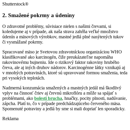
Shutterstock®
2. Smažené pokrmy a údeniny
O zdravotné problémy, súvisiace nielen s našimi črevami, si
koledujeme aj v prípade, ak naša strava zahŕňa veľké množstvo
údenín a mäsových výrobkov, mastné jedlá plné nasýtených tukov
či vysmážané pokrmy.
Spracované mäso je Svetovou zdravotníckou organizáciou WHO
klasifikované ako karcinogén, čiže preukázateľne napomáha
rakovinovému bujneniu. Ide o rizikový faktor rakoviny hrubého
čreva, ale aj iných druhov nádorov. Karcinogénne látky vznikajú aj
v mnohých potravinách, ktoré sú upravované formou smaženia, teda
pri vysokých teplotách.
Nadmerná konzumácia smažených a mastných jedál má škodlivý
vplyv na činnosť čriev aj črevnú mikroflóru a môže sa spájať s
problémami, ako
bolesti brucha
, hnačky, pocity plnosti, nadúvanie,
zápcha. Platí to, čo v prípade predchádzajúceho červeného mäsa.
Spomenuté potraviny a jedlá by sme si mali dopriať len sporadicky.
Reklama