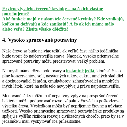
Erytrocyty alebo červené krvinky – na čo ich vlastne
potrebujeme?
Aké funkcie majú v našom tele červené krvinky? Kde vznikajú,
koľko sa dožívajú a kde zanikajú? A čo ak ich máme málo
alebo veľa? Zistite všetko dôležité!
4. Vysoko spracované potraviny
Naše črevo sa bude najviac tešiť, ak veľkú časť nášho jedálnička
bude tvoriť čo najčerstvejšia strava. Naopak, vysoko priemyselne
spracované potraviny môžu predstavovať veľký problém.
Na mysli máme rôzne polotovary a
instantné jedlá
, ktoré sú často
plné konzervantov, soli, nasýtených tukov, cukru, umelých sladidiel
a dochucovadiel či aróm, emulgátorov, zahusťovadiel a mnohých
iných látok, ktoré na naše telo nevyplývajú práve najpriaznivejšie.
Menované látky môžu mať negatívny vplyv na prospešné črevné
baktérie, môžu podporovať rozvoj zápalu v črevách a poškodzovať
výstelku čreva. Výsledkom môžu byť nepríjemné črevné a tráviace
ťažkosti. Vysoko priemyselne spracované potravinárske produkty sa
spájajú s vyšším rizikom rozvoja civilizačných chorôb, preto by sa v
jedálničku mali vyskytovať iba príležitostne.