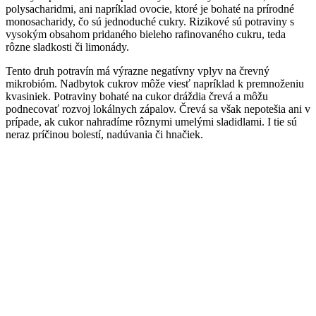
polysacharidmi, ani napríklad ovocie, ktoré je bohaté na prírodné
monosacharidy, čo sú jednoduché cukry. Rizikové sú potraviny s
vysokým obsahom pridaného bieleho rafinovaného cukru, teda
rôzne sladkosti či limonády.
Tento druh potravín má výrazne negatívny vplyv na črevný
mikrobióm. Nadbytok cukrov môže viesť napríklad k premnoženiu
kvasiniek. Potraviny bohaté na cukor dráždia črevá a môžu
podnecovať rozvoj lokálnych zápalov. Črevá sa však nepotešia ani v
prípade, ak cukor nahradíme rôznymi umelými sladidlami. I tie sú
neraz príčinou bolestí, nadúvania či hnačiek.