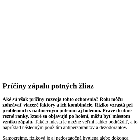
Príčiny zápalu potných žliaz
Aké sú však príčiny rozvoja tohto ochorenia? Rolu môžu
zohrávať viaceré faktory a ich kombinácie. Riziko vzrastá pri
problémoch s nadmerným potením aj holením. Práve drobné
rezné ranky, ktoré sa objavujú po holení, môžu byť miestom
vzniku zápalu.
Takéto miesta je možné veľmi ľahko podráždiť, a to
napríklad následným použitím antiperspirantov a dezodorantov.
Samozrejme, riziková je aj nedostatočná hygiena alebo dokonca