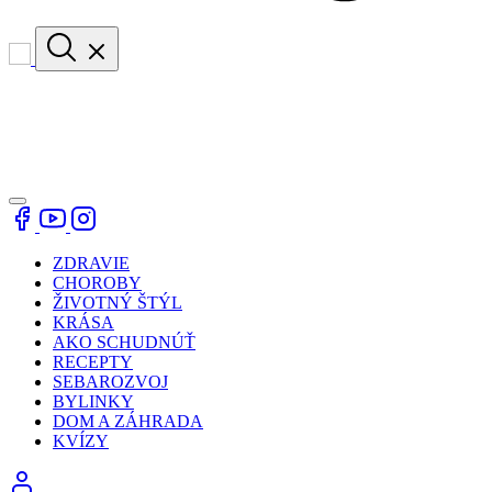
ZDRAVIE
CHOROBY
ŽIVOTNÝ ŠTÝL
KRÁSA
AKO SCHUDNÚŤ
RECEPTY
SEBAROZVOJ
BYLINKY
DOM A ZÁHRADA
KVÍZY