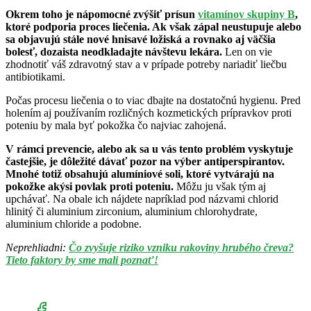
Okrem toho je nápomocné zvýšiť prísun
vitamínov skupiny B
,
ktoré podporia proces liečenia. Ak však zápal neustupuje alebo
sa objavujú stále nové hnisavé ložiská a rovnako aj väčšia
bolesť, dozaista neodkladajte návštevu lekára.
Len on vie
zhodnotiť váš zdravotný stav a v prípade potreby nariadiť liečbu
antibiotikami.
Počas procesu liečenia o to viac dbajte na dostatočnú hygienu. Pred
holením aj používaním rozličných kozmetických prípravkov proti
poteniu by mala byť pokožka čo najviac zahojená.
V rámci prevencie, alebo ak sa u vás tento problém vyskytuje
častejšie, je dôležité dávať pozor na výber antiperspirantov.
Mnohé totiž obsahujú alumíniové soli, ktoré vytvárajú na
pokožke akýsi povlak proti poteniu.
Môžu ju však tým aj
upchávať. Na obale ich nájdete napríklad pod názvami chlorid
hlinitý či aluminium zirconium, aluminium chlorohydrate,
aluminium chloride a podobne.
Neprehliadni:
Čo zvyšuje riziko vzniku rakoviny hrubého čreva?
Tieto faktory by sme mali poznať!