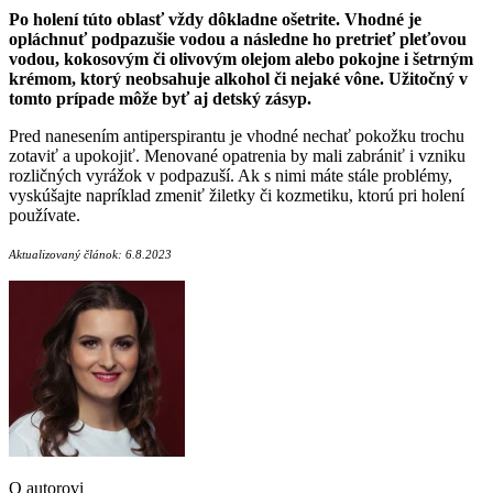
Po holení túto oblasť vždy dôkladne ošetrite. Vhodné je
opláchnuť podpazušie vodou a následne ho pretrieť pleťovou
vodou, kokosovým či olivovým olejom alebo pokojne i šetrným
krémom, ktorý neobsahuje alkohol či nejaké vône. Užitočný v
tomto prípade môže byť aj detský zásyp.
Pred nanesením antiperspirantu je vhodné nechať pokožku trochu
zotaviť a upokojiť. Menované opatrenia by mali zabrániť i vzniku
rozličných vyrážok v podpazuší. Ak s nimi máte stále problémy,
vyskúšajte napríklad zmeniť žiletky či kozmetiku, ktorú pri holení
používate.
Aktualizovaný článok: 6.8.2023
O autorovi