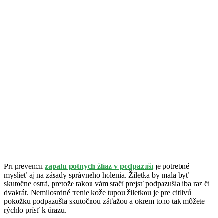
Pri prevencii
zápalu potných žliaz v podpazuší
je potrebné
myslieť aj na zásady správneho holenia. Žiletka by mala byť
skutočne ostrá, pretože takou vám stačí prejsť podpazušia iba raz či
dvakrát. Nemilosrdné trenie kože tupou žiletkou je pre citlivú
pokožku podpazušia skutočnou záťažou a okrem toho tak môžete
rýchlo prísť k úrazu.