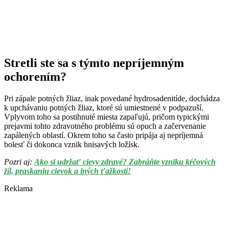
Stretli ste sa s týmto nepríjemným
ochorením?
Pri zápale potných žliaz, inak povedané hydrosadenitíde, dochádza
k upchávaniu potných žliaz, ktoré sú umiestnené v podpazuší.
Vplyvom toho sa postihnuté miesta zapaľujú, pričom typickými
prejavmi tohto zdravotného problému sú opuch a začervenanie
zapálených oblastí. Okrem toho sa často pripája aj nepríjemná
bolesť či dokonca vznik hnisavých ložísk.
Pozri aj:
Ako si udržať cievy zdravé? Zabráňte vzniku kŕčových
žíl, praskaniu cievok a iných ťažkostí!
Reklama