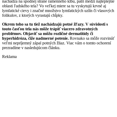
nachádza na spodnej strane ramenného kĺbu, patrí medzi najteplejšie
oblasti ľudského tela? Vo veľkej miere sa tu vyskytujú krvné aj
lymfatické cievy i značné množstvo lymfatických uzlín či vlasových
folikulov, z ktorých vyrastajú chĺpky.
Okrem toho sa tu tiež nachádzajú potné žľazy. V súvislosti s
touto časťou tela nás môže trápiť viacero zdravotných
problémov. Objaviť sa môžu rozličné dermatitídy či
hyperhidróza, čiže nadmerné potenie.
Rovnako sa môže rozvinúť
veľmi nepríjemný zápal potných žliaz. Viac vám o tomto ochorení
prezradíme v nasledujúcom článku.
Reklama