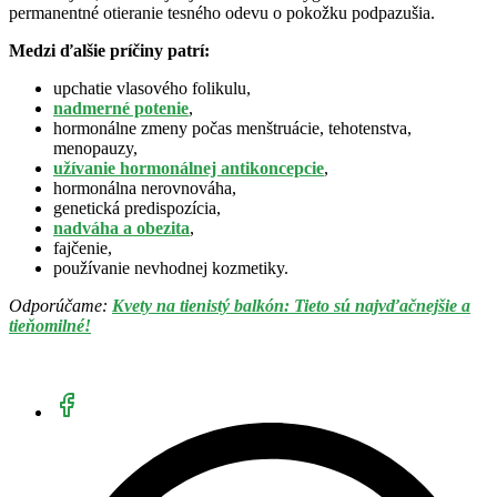
permanentné otieranie tesného odevu o pokožku podpazušia.
Medzi ďalšie príčiny patrí:
upchatie vlasového folikulu,
nadmerné potenie
,
hormonálne zmeny počas menštruácie, tehotenstva,
menopauzy,
užívanie hormonálnej antikoncepcie
,
hormonálna nerovnováha,
genetická predispozícia,
nadváha a obezita
,
fajčenie,
používanie nevhodnej kozmetiky.
Odporúčame:
Kvety na tienistý balkón: Tieto sú najvďačnejšie a
tieňomilné!