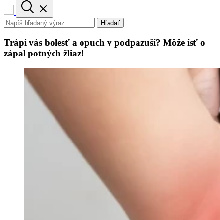
Hľadať
Trápi vás bolesť a opuch v podpazuší? Môže ísť o
zápal potných žliaz!