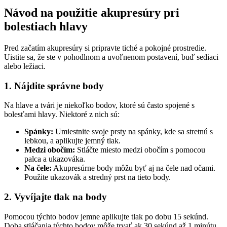
Návod na použitie akupresúry pri
bolestiach hlavy
Pred začatím akupresúry si pripravte tiché a pokojné prostredie.
Uistite sa, že ste v pohodlnom a uvoľnenom postavení, buď sediaci
alebo ležiaci.
1. Nájdite správne body
Na hlave a tvári je niekoľko bodov, ktoré sú často spojené s
bolesťami hlavy. Niektoré z nich sú:
S
pánky:
Umiestnite svoje prsty na spánky, kde sa stretnú s
lebkou, a aplikujte jemný tlak.
Medzi obočím:
Stláčte miesto medzi obočím s pomocou
palca a ukazováka.
Na čele:
Akupresúrne body môžu byť aj na čele nad očami.
Použite ukazovák a stredný prst na tieto body.
2. Vyvíjajte tlak na body
Pomocou týchto bodov jemne aplikujte tlak po dobu 15 sekúnd.
Doba stláčania týchto bodov môže trvať ak 30 sekúnd až 1 minútu.