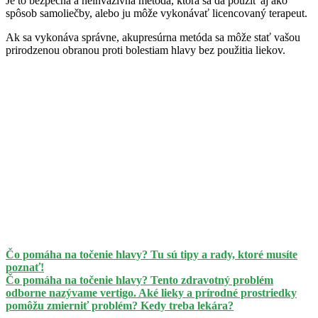
Je to bezpečná a neinvazívna metóda, ktorá sa dá použiť aj ako
spôsob samoliečby, alebo ju môže vykonávať licencovaný terapeut.
Ak sa vykonáva správne, akupresúrna metóda sa môže stať vašou
prirodzenou obranou proti bolestiam hlavy bez použitia liekov.
Čo pomáha na točenie hlavy? Tu sú tipy a rady, ktoré musíte
poznať!
Čo pomáha na točenie hlavy? Tento zdravotný problém
odborne nazývame vertigo. Aké lieky a prírodné prostriedky
pomôžu zmierniť problém? Kedy treba lekára?