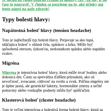
čase to napraviť. V článku sa pozrieme na to, aké účinky má
tento nápoj na naše zdravie!
Typy bolesti hlavy:
Napätostná bolesť hlavy (tension headache)
Toto je najbežnejší typ bolesti hlavy. Prejavuje sa ako tupá,
stláčajúca bolesť v oblasti čela, spánkov a krku. Môže byť
spôsobená stresom, úzkosťou, nedostatkom spánku alebo napätím
svalov.
Migréna
Migréna
je intenzívna bolesť hlavy, ktorá môže trvať hodiny alebo
dokonca dni. Často sa sprevádza ďalšími príznakmi, ako sú
nevoľnosť, zvracanie, citlivosť na svetlo a zvuk. Príčina migrény nie
je úplne jasná, ale genetické faktory, hormonálne zmeny a určité
potraviny alebo vonkajšie podnety môžu byť spúšťačmi.
Klasterová bolesť (cluster headache)
Toto je veľmi intenzívna a bolestivá forma bolesti hlavy, ktorá sa