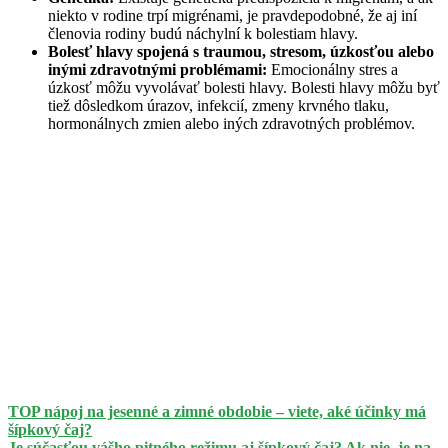
niekto v rodine trpí migrénami, je pravdepodobné, že aj iní
členovia rodiny budú náchylní k bolestiam hlavy.
Bolesť hlavy spojená s traumou, stresom, úzkosťou alebo
inými zdravotnými problémami:
Emocionálny stres a
úzkosť môžu vyvolávať bolesti hlavy. Bolesti hlavy môžu byť
tiež dôsledkom úrazov, infekcií, zmeny krvného tlaku,
hormonálnych zmien alebo iných zdravotných problémov.
TOP nápoj na jesenné a zimné obdobie – viete, aké účinky má
šípkový čaj?
Je súčasťou vášho pitného režimu aj šípkový čaj? Ak nie, je na