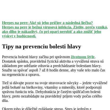
Herpes na pere: Aké sú jeho príčiny a následná liečba?
Herpes na pere je bežná vírusová infekcia. Zistite, prečo vzniká,
ako dlho je nákazlivý, čo pri opari nerobiť a ako znížiť jeho
výskyt v budúcnosti.
Tipy na prevenciu bolesti hlavy
Prevencia bolesti hlavy začína pri správnom
životnom štýle
.
Dostatok spánku, pravidelná fyzická aktivita a vyvážená strava sú
základom pre udržanie zdravia a predchádzanie bolestiam hlavy.
Snažte sa spávať aspoň 7 až 8 hodín denne, aby vaše telo malo čas
na regeneráciu a opravu.
Tiež si dávajte pozor na svoje stravovacie návyky – jedzte vyvážené
jedlá bohaté na bielkoviny, vitamíny a minerály, ktoré podporujú
správnu funkciu tela. Dehydratácia je častým spúšťačom bolesti
hlavy, preto nezabúdajte na pravidelný príjem vody počas celého
dňa.
Okrem toho je dôležité zvládanie stresu. Stres je jedným z