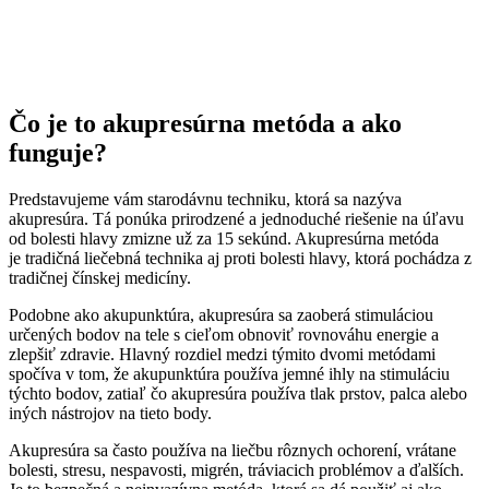
Čo je to akupresúrna metóda a ako
funguje?
Predstavujeme vám starodávnu techniku, ktorá sa nazýva
akupresúra. Tá ponúka prirodzené a jednoduché riešenie na úľavu
od bolesti hlavy zmizne už za 15 sekúnd. Akupresúrna metóda
je tradičná liečebná technika aj proti bolesti hlavy, ktorá pochádza z
tradičnej čínskej medicíny.
Podobne ako akupunktúra, akupresúra sa zaoberá stimuláciou
určených bodov na tele s cieľom obnoviť rovnováhu energie a
zlepšiť zdravie. Hlavný rozdiel medzi týmito dvomi metódami
spočíva v tom, že akupunktúra používa jemné ihly na stimuláciu
týchto bodov, zatiaľ čo akupresúra používa tlak prstov, palca alebo
iných nástrojov na tieto body.
Akupresúra sa často používa na liečbu rôznych ochorení, vrátane
bolesti, stresu, nespavosti, migrén, tráviacich problémov a ďalších.