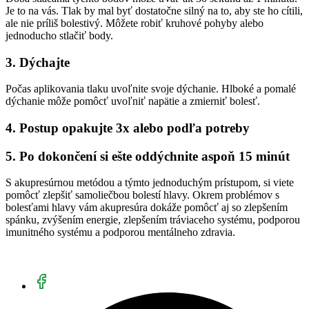
Je to na vás. Tlak by mal byť dostatočne silný na to, aby ste ho cítili,
ale nie príliš bolestivý. Môžete robiť kruhové pohyby alebo
jednoducho stlačiť body.
3. Dýchajte
Počas aplikovania tlaku uvoľnite svoje dýchanie. Hlboké a pomalé
dýchanie môže pomôcť uvoľniť napätie a zmierniť bolesť.
4. Postup opakujte 3x alebo podľa potreby
5. Po dokončení si ešte oddýchnite aspoň 15 minút
S akupresúrnou metódou a týmto jednoduchým prístupom, si viete
pomôcť zlepšiť samoliečbou bolestí hlavy. Okrem problémov s
bolesťami hlavy vám akupresúra dokáže pomôcť aj so zlepšením
spánku, zvýšením energie, zlepšením tráviaceho systému, podporou
imunitného systému a podporou mentálneho zdravia.