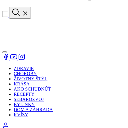
ZDRAVIE
CHOROBY
ŽIVOTNÝ ŠTÝL
KRÁSA
AKO SCHUDNÚŤ
RECEPTY
SEBAROZVOJ
BYLINKY
DOM A ZÁHRADA
KVÍZY