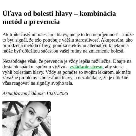
Úľava od bolesti hlavy – kombinácia
metód a prevencia
Ak trpíte častými bolesťami hlavy, nie je to len nepríjemnosť – môže
to byť signál, že telo potrebuje väčšiu starostlivosť. Akupresúra, ako
prirodzená metóda úľavy, ponúka efektívnu alternatívu k liekom a
môže byť dôležitou súčasťou vašej rutiny na zmiernenie bolesti.
Nezabúdajte však, že prevencia je vždy lepšia než liečba. Dbajte na
dostatok spánku, správnu výživu a
zvládanie stresu
, aby ste sa
vyhli bolestiam hlavy. Vždy sa poraďte so svojím lekárom, ak máte
závažné problémy s bolesťami hlavy, a nezabúdajte, že je dôležité
včas reagovať na signály svojho tela.
Aktualizovaný článok: 10.01.2026