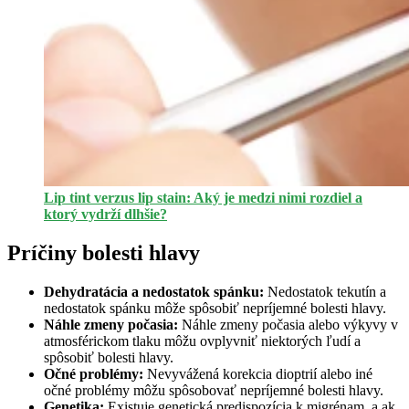
Lip tint verzus lip stain: Aký je medzi nimi rozdiel a
ktorý vydrží dlhšie?
Príčiny bolesti hlavy
Dehydrat
ácia a nedostatok spánku:
Nedostatok tekutín a
nedostatok spánku môže spôsobiť nepríjemné bolesti hlavy.
Náhle zmeny počasia:
Náhle zmeny počasia alebo výkyvy v
atmosférickom tlaku môžu ovplyvniť niektorých ľudí a
spôsobiť bolesti hlavy.
Očné problémy:
Nevyvážená korekcia dioptrií alebo iné
očné problémy môžu spôsobovať nepríjemné bolesti hlavy.
Genetika:
Existuje genetická predispozícia k migrénam, a ak