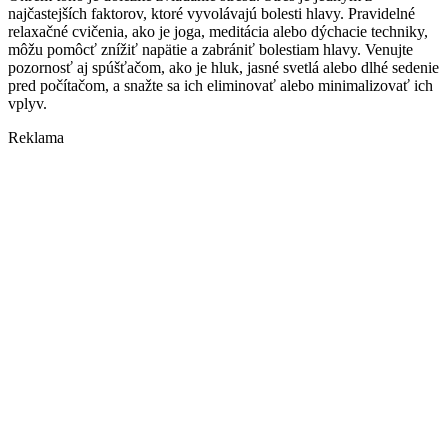
najčastejších faktorov, ktoré vyvolávajú bolesti hlavy. Pravidelné
relaxačné cvičenia, ako je joga, meditácia alebo dýchacie techniky,
môžu pomôcť znížiť napätie a zabrániť bolestiam hlavy. Venujte
pozornosť aj spúšťačom, ako je hluk, jasné svetlá alebo dlhé sedenie
pred počítačom, a snažte sa ich eliminovať alebo minimalizovať ich
vplyv.
Reklama