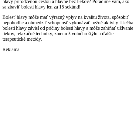
hlavy prirodzenou cestou a hlavne bez liekov? Poradíme vám, ako
sa zbaviť bolesti hlavy len za 15 sekúnd!
Bolesť hlavy môže mať výrazný vplyv na kvalitu života, spôsobiť
nepohodlie a obmedziť schopnosť vykonávať bežné aktivity. Liečba
bolesti hlavy závisí od príčiny bolesti hlavy a môže zahŕňať užívanie
liekov, relaxačné techniky, zmenu životného štýlu a ďalšie
terapeutické metódy.
Reklama