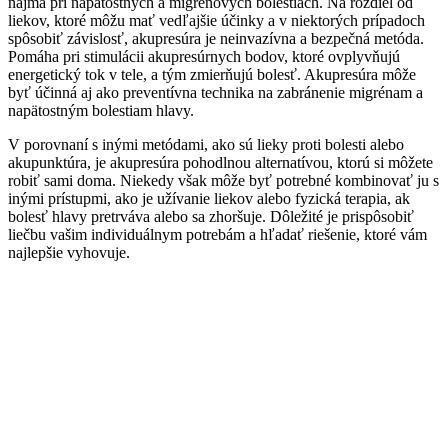
najmä pri napätostných a migrénových bolestiach. Na rozdiel od
liekov, ktoré môžu mať vedľajšie účinky a v niektorých prípadoch
spôsobiť závislosť, akupresúra je neinvazívna a bezpečná metóda.
Pomáha pri stimulácii akupresúrnych bodov, ktoré ovplyvňujú
energetický tok v tele, a tým zmierňujú bolesť. Akupresúra môže
byť účinná aj ako preventívna technika na zabránenie migrénam a
napätostným bolestiam hlavy.
V porovnaní s inými metódami, ako sú lieky proti bolesti alebo
akupunktúra, je akupresúra pohodlnou alternatívou, ktorú si môžete
robiť sami doma. Niekedy však môže byť potrebné kombinovať ju s
inými prístupmi, ako je užívanie liekov alebo fyzická terapia, ak
bolesť hlavy pretrváva alebo sa zhoršuje. Dôležité je prispôsobiť
liečbu vašim individuálnym potrebám a hľadať riešenie, ktoré vám
najlepšie vyhovuje.