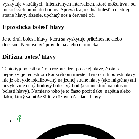
vyskytuje v krátkych, intenzívnych intervaloch, ktoré môžu trvať od
niekoľkých minút do hodiny. Sprevádza ju silná bolesť na jednej
strane hlavy, slzenie, upchatý nos a červené oči
Epizodická bolesť hlavy
Je to druh bolesti hlavy, ktorá sa vyskytuje príležitostne alebo
dočasne. Nemusí byť pravidelná alebo chronická.
Difúzna bolesť hlavy
Tento typ bolesti sa šíri a rozprestiera po celej hlave, často sa
neprejavuje na jednom konkrétnom mieste. Tento druh bolesti hlavy
nie je obvykle lokalizovaný na jednej strane hlavy (ako migréna) ani
nevykazuje ostrý bodový bolestivý bod (ako niektoré napätostné
bolesti hlavy). Namiesto toho je to často pocit tlaku, napätia alebo
tlaku, ktorý sa môže šíriť v rôznych častiach hlavy.