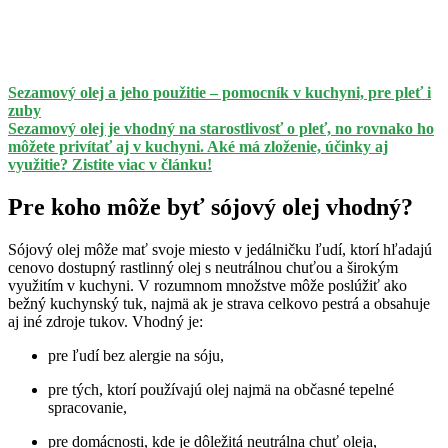
Sezamový olej a jeho použitie – pomocník v kuchyni, pre pleť i
zuby
Sezamový olej je vhodný na starostlivosť o pleť, no rovnako ho
môžete privítať aj v kuchyni. Aké má zloženie, účinky aj
využitie? Zistite viac v článku!
Pre koho môže byť sójový olej vhodný?
Sójový olej môže mať svoje miesto v jedálničku ľudí, ktorí hľadajú
cenovo dostupný rastlinný olej s neutrálnou chuťou a širokým
využitím v kuchyni. V rozumnom množstve môže poslúžiť ako
bežný kuchynský tuk, najmä ak je strava celkovo pestrá a obsahuje
aj iné zdroje tukov. Vhodný je:
pre ľudí bez alergie na sóju,
pre tých, ktorí používajú olej najmä na občasné tepelné
spracovanie,
pre domácnosti, kde je dôležitá neutrálna chuť oleja,