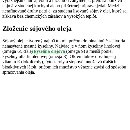
výraznejšiu chuť aj vôňu a nižší bod zadymenia, preto sa používa
najmä v studenej kuchyni alebo pri šetrnej príprave jedál. Medzi
nerafinované druhy patrí aj za studena lisovaný sójový olej, ktorý sa
získava bez chemických zásahov a vysokých teplôt.
Zloženie sójového oleja
Sójový olej je tvorený najmä tukmi, pričom dominantnú časť tvoria
nenasýtené mastné kyseliny. Najviac je v ňom kyseliny linolovej
(omega-6), ďalej
kyselina olejová
(omega-9) a menší podiel
kyseliny alfa-linolénovej (omega-3). Okrem tukov obsahuje aj
vitamín E (tokoferoly), fytosteroly a stopové množstvá ďalších
bioaktívnych látok, pričom ich množstvo výrazne závisí od spôsobu
spracovania oleja.