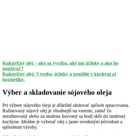
Kukuričný olej – ako sa vyrába, aké má účinky a ako ho
používať?
Kukuričný olej: Výroba, účinky a použitie v kuchyni aj
kozmetike.
Výber a skladovanie sójového oleja
Pri výbere sójového oleja je dôležité sledovať spôsob spracovania.
Rafinovaný sójový olej je vhodnejší na varenie, zatiaľ čo
nerafinovaný alebo za studena lisovaný sa hodí skôr do studenej
kuchyne. Ideálne je vyberať olej s jasne uvedeným pôvodom a
spôsobom výroby.