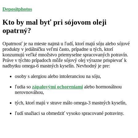
Depositphotos
Kto by mal byť pri sójovom oleji
opatrný?
Opatrnosť je na mieste najmä u ľudí, ktorí majú sóju alebo sójové
produkty v jedálničku veľmi často, prípadne u tých, ktorí
konzumujú veľké množstvo priemyselne spracovaných potravín.
Práve v týchto prípadoch môže sójový olej výrazne prispievať k
nadbytku omega-6 mastných kyselín. Nevhodný je pre:
osoby s alergiou alebo intoleranciou na sóju,
ľudia so
zápalovými ochoreniami
alebo hormonálnou
nerovnováhou,
tých, ktorí majú v strave málo omega-3 mastných kyselín,
ľudí snažiaci sa obmedziť vysoko spracované potraviny.