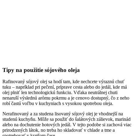
Tipy na použitie sójového oleja
Rafinovaný sójový olej sa hodí tam, kde nechcete výraznú chuť
tuku – napríklad pri pečení, príprave cesta alebo do jedál, kde má
olej plniť len technologickú funkciu. Vďaka neutrálnej chuti
nenaruší výslednú arómu pokrmu a je cenovo dostupný, čo z neho
robí častú voľbu v kuchyniach s vysokou spotrebou oleja.
Nerafinovaný a za studena lisovaný sójový olej je vhodnejší na
studenú kuchyňu. Môže sa použiť do šalátových zálievok, marinád
alebo na dochutenie hotových jedál. V tejto podobe si zachová viac
prirodzených látok, no treba ho skladovať v chlade a tme a
spotrebovať v kratšom čase.