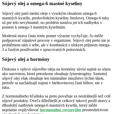
Sójový olej a omega-6 mastné kyseliny
Sójový olej patrí medzi oleje s vysokým obsahom omega-6
mastných kyselín, predovšetkým kyseliny linolovej. Omega-6 tuky
sú pre telo nevyhnutné, no problém nastáva pri ich nadbytku v
pomere k omega-3 mastným kyselinám.
Moderná strava často tento pomer výrazne vychyľuje, čo môže
podporovať zápalové procesy v organizme. Sójový olej preto nie je
problémom sám o sebe, ale v kombinácii s nízkym príjmom omega-
3 a častým používaním v spracovaných potravinách.
Sójový olej a hormóny
Diskusia o vplyve sójového oleja na hormóny súvisí najmä so sójou
ako surovinou, ktorá prirodzene obsahuje fytoestrogény. Samotný
sójový olej však obsahuje len minimálne množstvo týchto látok,
pretože sa nachádzajú najmä v bielkovinovej časti bôbov, nie v
tuku.
Z hormonálneho hľadiska sa preto považuje za neutrálnejší než celé
sójové produkty. Oveľa dôležitejší je celkový tukový profil stravy a
dlhodobý nadbytok omega-6 mastných kyselín, ktorý môže
nepriamo ovplyvňovať
hormonálnu rovnováhu
prostredníctvom