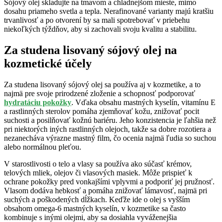
Sójový olej skladujte na tmavom a chladnejšom mieste, mimo
dosahu priameho svetla a tepla. Nerafinované varianty majú kratšiu
trvanlivosť a po otvorení by sa mali spotrebovať v priebehu
niekoľkých týždňov, aby si zachovali svoju kvalitu a stabilitu.
Za studena lisovaný sójový olej na
kozmetické účely
Za studena lisovaný sójový olej sa používa aj v kozmetike, a to
najmä pre svoje prirodzené zloženie a schopnosť podporovať
hydratáciu pokožky
. Vďaka obsahu mastných kyselín, vitamínu E
a rastlinných sterolov pomáha zjemňovať kožu, znižovať pocit
suchosti a posilňovať kožnú bariéru. Jeho konzistencia je ľahšia než
pri niektorých iných rastlinných olejoch, takže sa dobre rozotiera a
nezanecháva výrazne mastný film, čo ocenia najmä ľudia so suchou
alebo normálnou pleťou.
V starostlivosti o telo a vlasy sa používa ako súčasť krémov,
telových mliek, olejov či vlasových masiek. Môže prispieť k
ochrane pokožky pred vonkajšími vplyvmi a podporiť jej pružnosť.
Vlasom dodáva hebkosť a pomáha znižovať lámavosť, najmä pri
suchých a poškodených dĺžkach. Keďže ide o olej s vyšším
obsahom omega-6 mastných kyselín, v kozmetike sa často
kombinuje s inými olejmi, aby sa dosiahla vyváženejšia