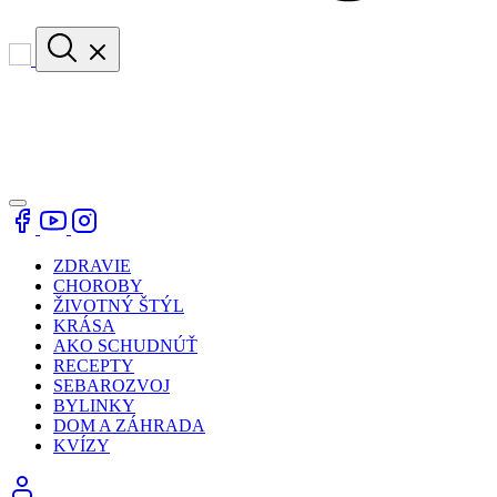
ZDRAVIE
CHOROBY
ŽIVOTNÝ ŠTÝL
KRÁSA
AKO SCHUDNÚŤ
RECEPTY
SEBAROZVOJ
BYLINKY
DOM A ZÁHRADA
KVÍZY