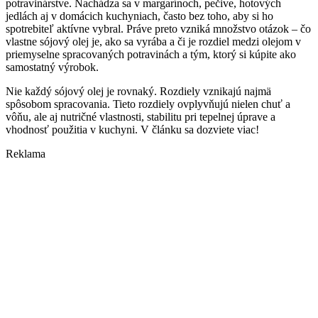
potravinárstve. Nachádza sa v margarínoch, pečive, hotových
jedlách aj v domácich kuchyniach, často bez toho, aby si ho
spotrebiteľ aktívne vybral. Práve preto vzniká množstvo otázok – čo
vlastne sójový olej je, ako sa vyrába a či je rozdiel medzi olejom v
priemyselne spracovaných potravinách a tým, ktorý si kúpite ako
samostatný výrobok.
Nie každý sójový olej je rovnaký. Rozdiely vznikajú najmä
spôsobom spracovania. Tieto rozdiely ovplyvňujú nielen chuť a
vôňu, ale aj nutričné vlastnosti, stabilitu pri tepelnej úprave a
vhodnosť použitia v kuchyni. V článku sa dozviete viac!
Reklama