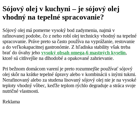
Sójový olej v kuchyni – je sójový olej
vhodný na tepelné spracovanie?
Sójový olej má pomerne vysoký bod zadymenia, najmä v
rafinovanej podobe, čo z neho robí olej technicky vhodný na tepelné
spracovanie. Práve preto sa často používa na vyprážanie, restovanie
a do veľkokapacitnej gastronómie. Z hľadiska stability však treba
brať do úvahy jeho
vysoký obsah omega-6 mastných kyselín
,
ktoré sú citlivejšie na dlhodobé a opakované zahrievanie.
Pri bežnom domácom varení je preto rozumnejšie používať sójový
olej skôr na krátke tepelné úpravy alebo v kombinácii s inými tukmi.
Nerafinovaný alebo za studena lisovaný sójový olej nie je na vysoké
teploty vhodný vôbec, keďže teplom rýchlo degraduje a stráca svoje
nutričné vlastnosti.
Reklama