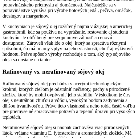
potravinárskeho priemyslu aj domácností. Najčastejšie sa v
potravinárstve využíva pri výrobe hotových jedál, pečiva, omáčok,
dresingov a margarínov.
V kuchyniach je sójový olej rozšírený najmä v ázijskej a americkej
gastronómii, kde sa používa na vyprážanie, restovanie aj studenú
kuchyňu. Je obľúbený pre svoju univerzálnosť a cenovú
dostupnosť. Zároveň však ide o olej, ktorý sa spracúva rôznymi
spôsobmi, čo má priamy vplyv na jeho vlastnosti, chuť aj výživovú
hodnotu. Práve spôsob výroby rozhoduje o tom, aký typ sójového
oleja sa dostane na tanier.
Rafinovaný vs. nerafinovaný sójový olej
Rafinovaný sójový olej prechádza viacerými technologickými
krokmi, ktorých cieľom je odstrániť nečistoty, pachy a prirodzené
zložky, ktoré by mohli ovplyvniť jeho stabilitu. Výsledkom je číry
olej s neutrálnou chuťou a vôňou, vysokým bodom zadymenia a
dlhšou trvanlivosťou. Práve tieto vlastnosti z neho robia častú voľbu
pre priemyselné spracovanie potravín a tepelnú úpravu pri vysokých
teplotách.
Nerafinovaný sójový olej si naopak zachováva viac prirodzených
látok, vrátane vitamínu E, fytosterolov a aromatických zložiek. Má