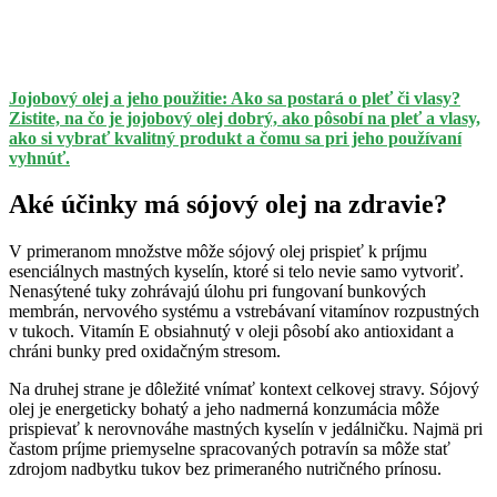
Jojobový olej a jeho použitie: Ako sa postará o pleť či vlasy?
Zistite, na čo je jojobový olej dobrý, ako pôsobí na pleť a vlasy,
ako si vybrať kvalitný produkt a čomu sa pri jeho používaní
vyhnúť.
Aké účinky má sójový olej na zdravie?
V primeranom množstve môže sójový olej prispieť k príjmu
esenciálnych mastných kyselín, ktoré si telo nevie samo vytvoriť.
Nenasýtené tuky zohrávajú úlohu pri fungovaní bunkových
membrán, nervového systému a vstrebávaní vitamínov rozpustných
v tukoch. Vitamín E obsiahnutý v oleji pôsobí ako antioxidant a
chráni bunky pred oxidačným stresom.
Na druhej strane je dôležité vnímať kontext celkovej stravy. Sójový
olej je energeticky bohatý a jeho nadmerná konzumácia môže
prispievať k nerovnováhe mastných kyselín v jedálničku. Najmä pri
častom príjme priemyselne spracovaných potravín sa môže stať
zdrojom nadbytku tukov bez primeraného nutričného prínosu.