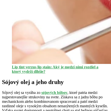
Lip tint verzus lip stain: Aký je medzi nimi rozdiel a
ktorý vydrží dlhšie?
Sójový olej a jeho druhy
Sójový olej sa vyrába zo
sójových bôbov
, ktoré patria medzi
najpestovanejšie strukoviny na svete. Získava sa z jadra bôbu po
mechanickom alebo kombinovanom spracovaní a patrí medzi
rastlinné oleje s vysokým obsahom nenasýtených mastných kyselín.
Vďaka svojej dostupnosti a neutrálnej chuti sa stal bežnou súčasťou