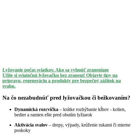
Lyžovanie počas sviatkov. Ako sa vyhnúť zraneniam
Užite si sviatočnú lyžovačku bez zranení! Objavte tipy na
prípravu, regeneráciu a produkty pre bezpečný zážitok na
svahu.
Na čo nezabudnúť pred lyžovačkou či bežkovaním?
Dynamická rozcvička
– krátke rozhýbanie kĺbov - kolien,
bedier a ramien ešte pred obutím lyžiarok
Aktivácia svalov
– drepy, výpady, krúženie rukami či mierne
poskoky