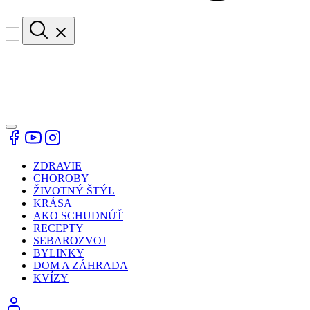
ZDRAVIE
CHOROBY
ŽIVOTNÝ ŠTÝL
KRÁSA
AKO SCHUDNÚŤ
RECEPTY
SEBAROZVOJ
BYLINKY
DOM A ZÁHRADA
KVÍZY