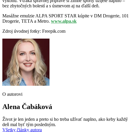
výkonu. Vďaka správnej príprave si zimné športy užijete naplno –
bez zbytočných bolestí a s úsmevom aj na ďalší deň.
Masážne emulzie ALPA SPORT STAR kúpite v DM Drogerie, 101
Drogerie, TETA a Metro.
www.alpa.sk
Zdroj úvodnej fotky: Freepik.com
O autorovi
Alena Čabáková
Život je len jeden a preto si ho treba užívať naplno, ako keby každý
deň mal byť tým posledným.
Všetky články autora