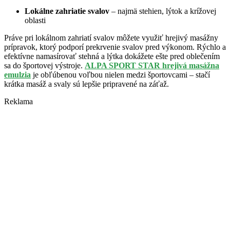
Lokálne zahriatie svalov
– najmä stehien, lýtok a krížovej
oblasti
Práve pri lokálnom zahriatí svalov môžete využiť hrejivý masážny
prípravok, ktorý podporí prekrvenie svalov pred výkonom. Rýchlo a
efektívne namasírovať stehná a lýtka dokážete ešte pred oblečením
sa do športovej výstroje.
ALPA SPORT STAR hrejivá masážna
emulzia
je obľúbenou voľbou nielen medzi športovcami – stačí
krátka masáž a svaly sú lepšie pripravené na záťaž.
Reklama