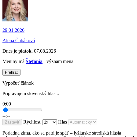
29.01.2026
Alena Čabáková
Dnes je
piatok
, 07.08.2026
Meniny má
Štefánia
- význam mena
Prehrať
Vypočuť článok
Pripravujem slovenský hlas...
0:00
--:--
Rýchlosť
Hlas
Zastaviť
Poriadna zima, ako sa patrí je späť – lyžiarske strediská hlásia