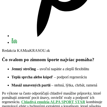
Redakcia KAMzaKRASOU.sk
Čo svalom po zimnom športe najviac pomáha?
Jemný strečing
– uvoľní napätie a zlepší flexibilitu
Teplá sprcha alebo kúpeľ
– podporí regeneráciu
Masáž unavených partií
– stehná, lýtka, chrbát, ramená
Po výkone sa často odporúčajú chladivé masážne prípravky, ktoré
pomáhajú zmierniť pocit únavy, osviežiť svaly a podporiť ich
regeneráciu.
Chladivá emulzia ALPA SPORT STAR
kombinuje
mentolový efekt s bylinnými extraktmi a kreatínom, ktoré pôsobia