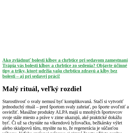
Ako zvládnuť bolesti kĺbov a chrbtice pri sedavom zamestnaní
Trápia vás bolesti kĺbov a chrbtice zo sedenia? Objavte účinné
tipy a triky, ktoré udržia vašu chrbticu zdravú a kĺby bez
bolesti – aj pri sedavej práci!
Malý rituál, veľký rozdiel
Starostlivosť o svaly nemusí byť komplikovaná. Stačí si vytvoriť
jednoduchý rituál – pred športom svaly zahriať, po športe uvoľniť a
osviežiť. Masážne produkty ALPA majú u mnohých športovcov
svoje stále miesto a práve v zime ukazujú, aké praktické dokážu
byť. Či už sa chystáte na víkendovú lyžovačku, bežkársky výlet
alebo skialpovú túru, myslite na to, že regenerácia je súčasťou