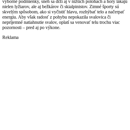
výborné podmienky, sneh sa drží aj v nižších polohách a hory lákajú
nielen lyžiarov, ale aj bežkárov či skialpinistov. Zimné športy sú
skvelým spôsobom, ako si vyčistiť hlavu, rozhýbať telo a načerpať
energiu. Aby však radosť z pohybu nepokazila svalovica či
nepríjemné natiahnutie svalov, oplatí sa venovať telu trochu viac
pozornosti – pred aj po výkone.
Reklama