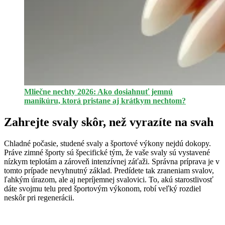
Mliečne nechty 2026: Ako dosiahnuť jemnú
manikúru, ktorá pristane aj krátkym nechtom?
Zahrejte svaly skôr, než vyrazíte na svah
Chladné počasie, studené svaly a športové výkony nejdú dokopy.
Práve zimné športy sú špecifické tým, že vaše svaly sú vystavené
nízkym teplotám a zároveň intenzívnej záťaži. Správna príprava je v
tomto prípade nevyhnutný základ. Predídete tak zraneniam svalov,
ľahkým úrazom, ale aj nepríjemnej svalovici. To, akú starostlivosť
dáte svojmu telu pred športovým výkonom, robí veľký rozdiel
neskôr pri regenerácii.