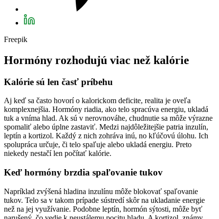
Freepik
Hormóny rozhodujú viac než kalórie
Kalórie sú len časť príbehu
Aj keď sa často hovorí o kalorickom deficite, realita je oveľa
komplexnejšia. Hormóny riadia, ako telo spracúva energiu, ukladá
tuk a vníma hlad. Ak sú v nerovnováhe, chudnutie sa môže výrazne
spomaliť alebo úplne zastaviť. Medzi najdôležitejšie patria inzulín,
leptín a kortizol. Každý z nich zohráva inú, no kľúčovú úlohu. Ich
spolupráca určuje, či telo spaľuje alebo ukladá energiu. Preto
niekedy nestačí len počítať kalórie.
Keď hormóny brzdia spaľovanie tukov
Napríklad zvýšená hladina inzulínu môže blokovať spaľovanie
tukov. Telo sa v takom prípade sústredí skôr na ukladanie energie
než na jej využívanie. Podobne leptín, hormón sýtosti, môže byť
narušený, čo vedie k neustálemu pocitu hladu. A kortizol, známy