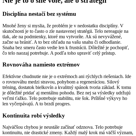
Nie je to o sile vôle, ale o stratégii
Disciplína nestačí bez systému
Mnohé ženy si myslia, že problém je v nedostatku disciplíny. V
skutočnosti je to často o zle nastavenej stratégii. Telo nereaguje na
tlak, ale na podmienky, ktoré mu vytvoríte. Ak sú nevyvážené,
začne sa brániť. A to bez ohľadu na vašu snahu či odhodlanie.
Snaha bez smeru často vedie len k frustrácii. Dôležité je pochopiť,
čo telo naozaj potrebuje. A podľa toho upraviť celý prístup.
Rovnováha namiesto extrémov
Efektívne chudnutie nie je o extrémoch ani rýchlych riešeniach. Ide
o rovnováhu medzi stravou, pohybom a regeneráciou. Silový
tréning, dostatok bielkovín a kvalitný spánok tvoria základ. K tomu
je dôležité pridať aj mentálnu pohodu. Bez nej sa výsledky udržujú
veľmi ťažko. Telo potrebuje stabilitu, nie šok. Prílišné výkyvy ho
len vyčerpávajú. A to brzdí progres.
Kontinuita robí výsledky
Najväčšou chybou je neustále začínať odznova. Telo potrebuje
kontinuitu, nie drastické zmeny. Každý malý krok má väčší význam,