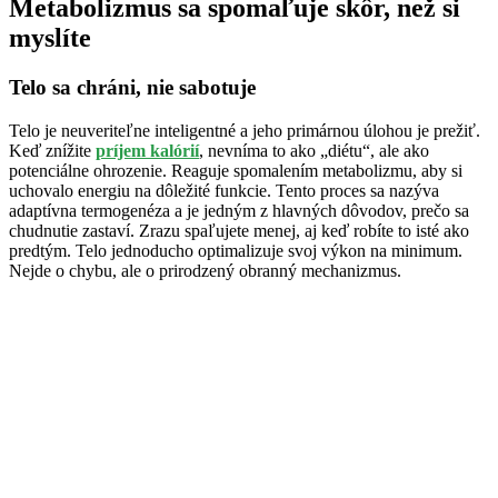
Metabolizmus sa spomaľuje skôr, než si
myslíte
Telo sa chráni, nie sabotuje
Telo je neuveriteľne inteligentné a jeho primárnou úlohou je prežiť.
Keď znížite
príjem kalórií
, nevníma to ako „diétu“, ale ako
potenciálne ohrozenie. Reaguje spomalením metabolizmu, aby si
uchovalo energiu na dôležité funkcie. Tento proces sa nazýva
adaptívna termogenéza a je jedným z hlavných dôvodov, prečo sa
chudnutie zastaví. Zrazu spaľujete menej, aj keď robíte to isté ako
predtým. Telo jednoducho optimalizuje svoj výkon na minimum.
Nejde o chybu, ale o prirodzený obranný mechanizmus.