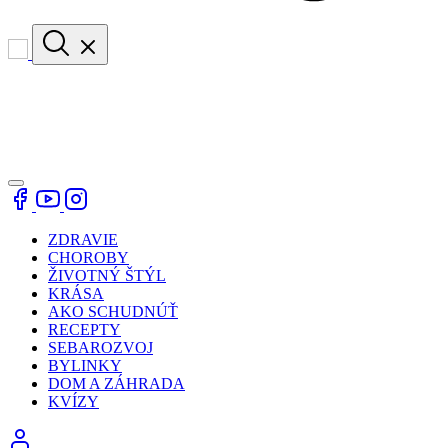
ZDRAVIE
CHOROBY
ŽIVOTNÝ ŠTÝL
KRÁSA
AKO SCHUDNÚŤ
RECEPTY
SEBAROZVOJ
BYLINKY
DOM A ZÁHRADA
KVÍZY