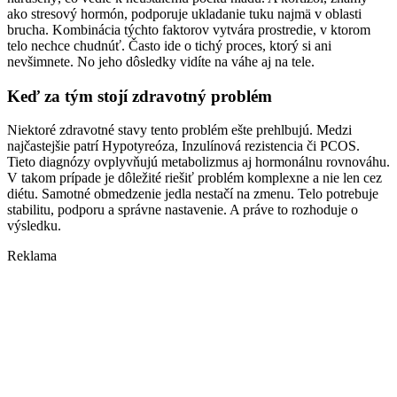
ako stresový hormón, podporuje ukladanie tuku najmä v oblasti
brucha. Kombinácia týchto faktorov vytvára prostredie, v ktorom
telo nechce chudnúť. Často ide o tichý proces, ktorý si ani
nevšimnete. No jeho dôsledky vidíte na váhe aj na tele.
Keď za tým stojí zdravotný problém
Niektoré zdravotné stavy tento problém ešte prehlbujú. Medzi
najčastejšie patrí Hypotyreóza, Inzulínová rezistencia či PCOS.
Tieto diagnózy ovplyvňujú metabolizmus aj hormonálnu rovnováhu.
V takom prípade je dôležité riešiť problém komplexne a nie len cez
diétu. Samotné obmedzenie jedla nestačí na zmenu. Telo potrebuje
stabilitu, podporu a správne nastavenie. A práve to rozhoduje o
výsledku.
Reklama