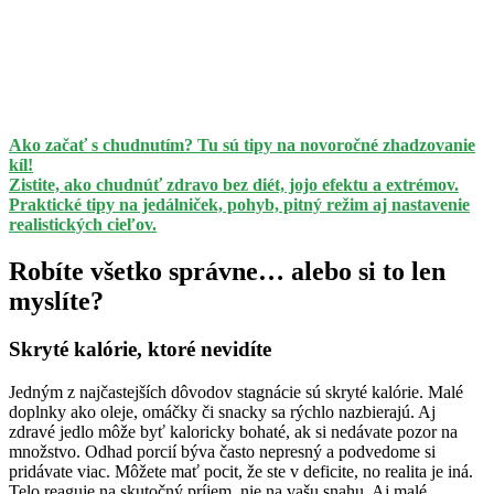
Ako začať s chudnutím? Tu sú tipy na novoročné zhadzovanie
kíl!
Zistite, ako chudnúť zdravo bez diét, jojo efektu a extrémov.
Praktické tipy na jedálniček, pohyb, pitný režim aj nastavenie
realistických cieľov.
Robíte všetko správne… alebo si to len
myslíte?
Skryté kalórie, ktoré nevidíte
Jedným z najčastejších dôvodov stagnácie sú skryté kalórie. Malé
doplnky ako oleje, omáčky či snacky sa rýchlo nazbierajú. Aj
zdravé jedlo môže byť kaloricky bohaté, ak si nedávate pozor na
množstvo. Odhad porcií býva často nepresný a podvedome si
pridávate viac. Môžete mať pocit, že ste v deficite, no realita je iná.
Telo reaguje na skutočný príjem, nie na vašu snahu. Aj malé