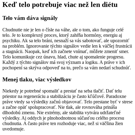
Keď telo potrebuje viac než len diétu
Telo vám dáva signály
Chudnutie nie je len o čísle na váhe, ale o tom, ako funguje celé
telo. Je to komplexný proces, ktorý zahŕňa hormóny, energiu aj
psychiku. Ak sa telo bráni, nesnaží sa vás sabotovať, ale upozorniť
na problém. Ignorovanie týchto signálov vedie len k väčšej frustrácii
a stagnácii. Naopak, keď ich začnete vnímať, môžete zmeniť smer.
Telo komunikuje cez únavu, hlad, chute aj spomalenie progresu.
Každý z týchto signálov má svoj význam a logiku. A práve v ich
pochopení sa skrýva odpoveď na to, prečo sa vám nedarí schudnúť.
Menej tlaku, viac výsledkov
Niekedy je potrebné spomaliť a prestať na seba tlačiť. Dať telu
priestor na regeneráciu a stabilizáciu je často kľúčové. Paradoxne
práve vtedy sa výsledky začnú objavovať. Telo prestane byť v strese
a začne opäť spolupracovať. Nie tlak, ale rovnováha prináša
dlhodobú zmenu. Nie extrémy, ale stabilita vytvára udržateľné
výsledky. Aj oddych je plnohodnotnou súčasťou celého procesu
chudnutia. A často práve ten rozhoduje viac, než si väčšina žien
uvedomuje.