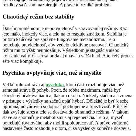
rozdiely sa časom nazbierajú. A práve tu vzniká problém.
Chaotický režim bez stability
Ďalším problémom je nepravidelnosť v stravovaní aj režime. Raz
jete málo, inokedy viac, a telo na to reaguje zmätkom. Stabilita je
pritom kľúčová pre správne fungovanie metabolizmu. Telo
potrebuje pravidelnosť, aby vedelo efektívne pracovať. Chaotický
režim mu to však neumožňuje. Výsledkom je stagnácia alebo
kolísanie váhy. Často sa pridá aj únava a väčší hlad. A to celý proces
ešte viac komplikuje.
Psychika ovplyvňuje viac, než si myslíte
Veľkú rolu zohráva aj
psychika
, ktorá často rozhoduje viac než
samotná strava či pohyb. Pocit, že robíte maximum, môže byť
skreslený očakávaniami aj tlakom okolia. Niekedy stačí malá zmena
v prístupe a výsledky sa začnú opäť hýbať. Dôležité je byť k sebe
úprimná, no zároveň si dopriať pochopenie a trpezlivosť. Prílišný
tlak zvyšuje stres a telo sa dostáva do obranného režimu. V takom
stave sa spomaľuje metabolizmus aj regenerácia. Telo aj myseľ
potrebujú rovnováhu, aby mohli spolupracovať. A práve vnútorné
nastavenie často rozhoduje o tom, či sa výsledky konečne dostavia.