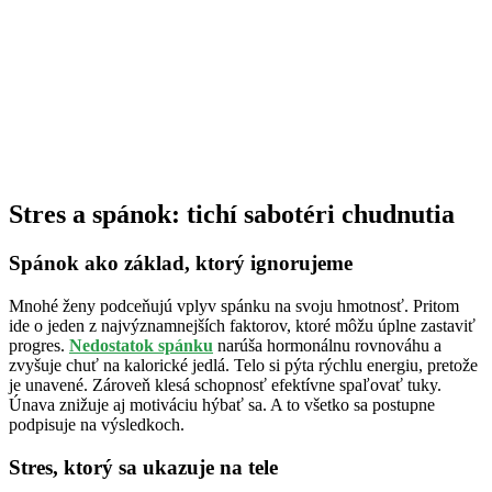
Stres a spánok: tichí sabotéri chudnutia
Spánok ako základ, ktorý ignorujeme
Mnohé ženy podceňujú vplyv spánku na svoju hmotnosť. Pritom
ide o jeden z najvýznamnejších faktorov, ktoré môžu úplne zastaviť
progres.
Nedostatok spánku
narúša hormonálnu rovnováhu a
zvyšuje chuť na kalorické jedlá. Telo si pýta rýchlu energiu, pretože
je unavené. Zároveň klesá schopnosť efektívne spaľovať tuky.
Únava znižuje aj motiváciu hýbať sa. A to všetko sa postupne
podpisuje na výsledkoch.
Stres, ktorý sa ukazuje na tele