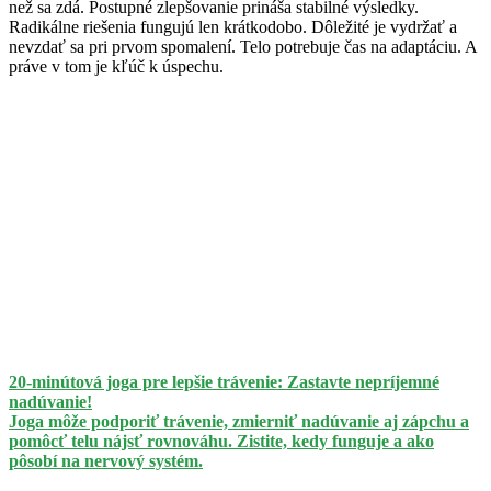
než sa zdá. Postupné zlepšovanie prináša stabilné výsledky.
Radikálne riešenia fungujú len krátkodobo. Dôležité je vydržať a
nevzdať sa pri prvom spomalení. Telo potrebuje čas na adaptáciu. A
práve v tom je kľúč k úspechu.
20-minútová joga pre lepšie trávenie: Zastavte nepríjemné
nadúvanie!
Joga môže podporiť trávenie, zmierniť nadúvanie aj zápchu a
pomôcť telu nájsť rovnováhu. Zistite, kedy funguje a ako
pôsobí na nervový systém.