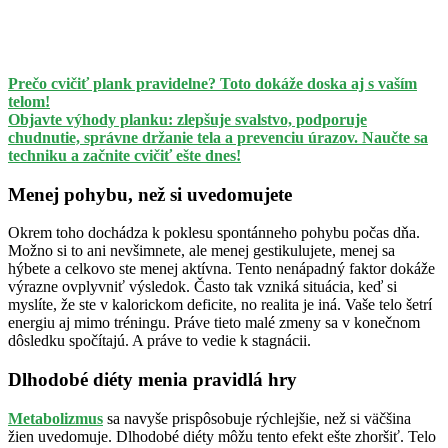
Prečo cvičiť plank pravidelne? Toto dokáže doska aj s vaším
telom!
Objavte výhody planku: zlepšuje svalstvo, podporuje
chudnutie, správne držanie tela a prevenciu úrazov. Naučte sa
techniku a začnite cvičiť ešte dnes!
Menej pohybu, než si uvedomujete
Okrem toho dochádza k poklesu spontánneho pohybu počas dňa.
Možno si to ani nevšimnete, ale menej gestikulujete, menej sa
hýbete a celkovo ste menej aktívna. Tento nenápadný faktor dokáže
výrazne ovplyvniť výsledok. Často tak vzniká situácia, keď si
myslíte, že ste v kalorickom deficite, no realita je iná. Vaše telo šetrí
energiu aj mimo tréningu. Práve tieto malé zmeny sa v konečnom
dôsledku spočítajú. A práve to vedie k stagnácii.
Dlhodobé diéty menia pravidlá hry
Metabolizmus
sa navyše prispôsobuje rýchlejšie, než si väčšina
žien uvedomuje. Dlhodobé diéty môžu tento efekt ešte zhoršiť. Telo