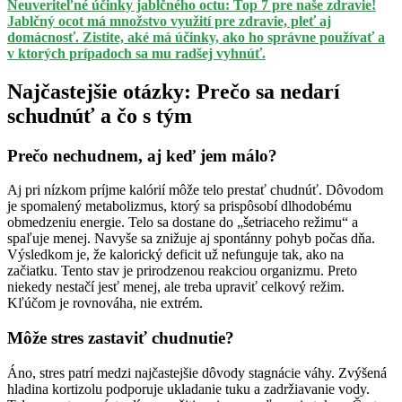
Neuveriteľné účinky jablčného octu: Top 7 pre naše zdravie!
Jablčný ocot má množstvo využití pre zdravie, pleť aj
domácnosť. Zistite, aké má účinky, ako ho správne používať a
v ktorých prípadoch sa mu radšej vyhnúť.
Najčastejšie otázky: Prečo sa nedarí
schudnúť a čo s tým
Prečo nechudnem, aj keď jem málo?
Aj pri nízkom príjme kalórií môže telo prestať chudnúť. Dôvodom
je spomalený metabolizmus, ktorý sa prispôsobí dlhodobému
obmedzeniu energie. Telo sa dostane do „šetriaceho režimu“ a
spaľuje menej. Navyše sa znižuje aj spontánny pohyb počas dňa.
Výsledkom je, že kalorický deficit už nefunguje tak, ako na
začiatku. Tento stav je prirodzenou reakciou organizmu. Preto
niekedy nestačí jesť menej, ale treba upraviť celkový režim.
Kľúčom je rovnováha, nie extrém.
Môže stres zastaviť chudnutie?
Áno, stres patrí medzi najčastejšie dôvody stagnácie váhy. Zvýšená
hladina kortizolu podporuje ukladanie tuku a zadržiavanie vody.