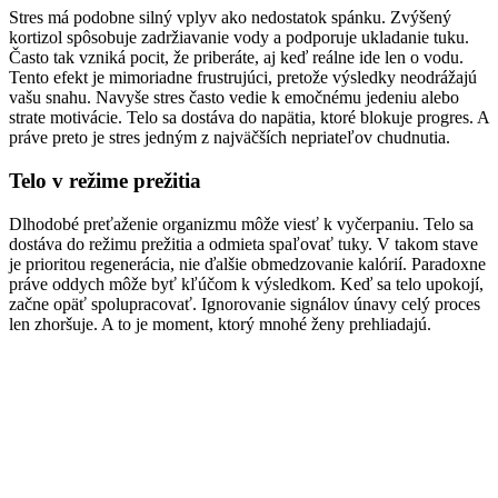
Stres má podobne silný vplyv ako nedostatok spánku. Zvýšený
kortizol spôsobuje zadržiavanie vody a podporuje ukladanie tuku.
Často tak vzniká pocit, že priberáte, aj keď reálne ide len o vodu.
Tento efekt je mimoriadne frustrujúci, pretože výsledky neodrážajú
vašu snahu. Navyše stres často vedie k emočnému jedeniu alebo
strate motivácie. Telo sa dostáva do napätia, ktoré blokuje progres. A
práve preto je stres jedným z najväčších nepriateľov chudnutia.
Telo v režime prežitia
Dlhodobé preťaženie organizmu môže viesť k vyčerpaniu. Telo sa
dostáva do režimu prežitia a odmieta spaľovať tuky. V takom stave
je prioritou regenerácia, nie ďalšie obmedzovanie kalórií. Paradoxne
práve oddych môže byť kľúčom k výsledkom. Keď sa telo upokojí,
začne opäť spolupracovať. Ignorovanie signálov únavy celý proces
len zhoršuje. A to je moment, ktorý mnohé ženy prehliadajú.