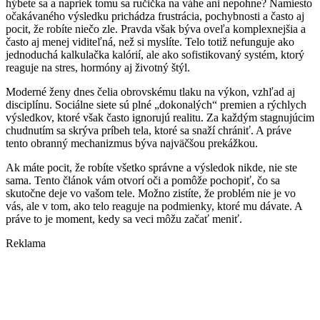
hýbete sa a napriek tomu sa ručička na váhe ani nepohne? Namiesto
očakávaného výsledku prichádza frustrácia, pochybnosti a často aj
pocit, že robíte niečo zle. Pravda však býva oveľa komplexnejšia a
často aj menej viditeľná, než si myslíte. Telo totiž nefunguje ako
jednoduchá kalkulačka kalórií, ale ako sofistikovaný systém, ktorý
reaguje na stres, hormóny aj životný štýl.
Moderné ženy dnes čelia obrovskému tlaku na výkon, vzhľad aj
disciplínu. Sociálne siete sú plné „dokonalých“ premien a rýchlych
výsledkov, ktoré však často ignorujú realitu. Za každým stagnujúcim
chudnutím sa skrýva príbeh tela, ktoré sa snaží chrániť. A práve
tento obranný mechanizmus býva najväčšou prekážkou.
Ak máte pocit, že robíte všetko správne a výsledok nikde, nie ste
sama. Tento článok vám otvorí oči a pomôže pochopiť, čo sa
skutočne deje vo vašom tele. Možno zistíte, že problém nie je vo
vás, ale v tom, ako telo reaguje na podmienky, ktoré mu dávate. A
práve to je moment, kedy sa veci môžu začať meniť.
Reklama