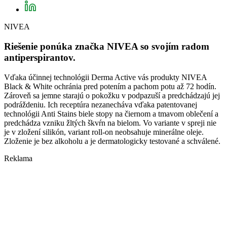
NIVEA
Riešenie ponúka značka NIVEA so svojím radom
antiperspirantov.
Vďaka účinnej technológii Derma Active vás produkty NIVEA
Black & White ochránia pred potením a pachom potu až 72 hodín.
Zároveň sa jemne starajú o pokožku v podpazuší a predchádzajú jej
podráždeniu. Ich receptúra nezanecháva vďaka patentovanej
technológii Anti Stains biele stopy na čiernom a tmavom oblečení a
predchádza vzniku žltých škvŕn na bielom. Vo variante v spreji nie
je v zložení silikón, variant roll-on neobsahuje minerálne oleje.
Zloženie je bez alkoholu a je dermatologicky testované a schválené.
Reklama