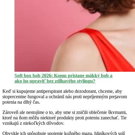
Soft box bob 2026: Komu pristane mäkký bob a
ako ho upraviť bez zdĺhavého stylingu?
Keď si kupujeme antiperspirant alebo dezodorant, chceme, aby
stopercentne fungoval a ochránil nás proti nepríjemným prejavom
potenia na dlhý čas.
Zároveň ale nestojíme o to, aby sme si zničili oblečenie škvrnami,
ktoré na ňom môžu niektoré produkty proti poteniu zanechať. Tie
vznikajú z niekoľkých dôvodov.
Obvykle ich spôsobuje spojenie kožného mazu, hliníkových solí