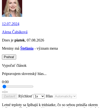
12.07.2024
Alena Čabáková
Dnes je
piatok
, 07.08.2026
Meniny má
Štefánia
- význam mena
Prehrať
Vypočuť článok
Pripravujem slovenský hlas...
0:00
--:--
Rýchlosť
Hlas
Zastaviť
Letné teploty sa šplhajú k tridsiatke, čo so sebou prináša okrem