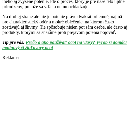
iného aj zvýšené potenie. Ide o proces, ktorý je pre naše telo úplne
prirodzený, pretože sa vďaka nemu ochladzuje.
Na druhej strane ale nie je potenie práve dvakrát príjemné, najmä
pre charakteristický odér a mokré oblečenie, na ktorom často
zostávajú aj škvrny. Tie spôsobuje nielen pot sám osebe, ale často aj
produkty, ktorými sa snažíme proti prejavom potenia bojovať.
Tip pre vás:
Prečo a ako používať ocot na vlasy? Vyrob si domáci
malinový či žihľavový ocot
Reklama