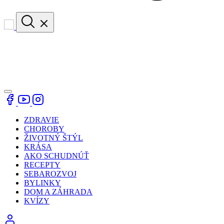
ZDRAVIE
CHOROBY
ŽIVOTNÝ ŠTÝL
KRÁSA
AKO SCHUDNÚŤ
RECEPTY
SEBAROZVOJ
BYLINKY
DOM A ZÁHRADA
KVÍZY