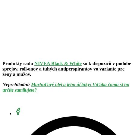
Produkty radu
NIVEA Black & White
sú k dispozícii v podobe
sprejov, roll-onov a tuhých antiperspirantov vo variante pre
ženy a mužov.
Neprehliadni:
Marhuľový olej a jeho účinky: Vďaka čomu si ho
určite zamilujete?