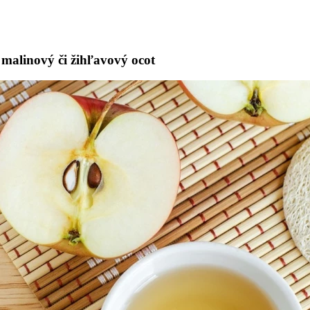
 malinový či žihľavový ocot