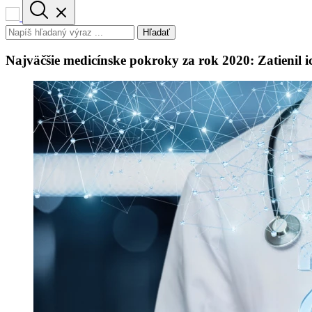
Hľadať
Najväčšie medicínske pokroky za rok 2020: Zatienil i