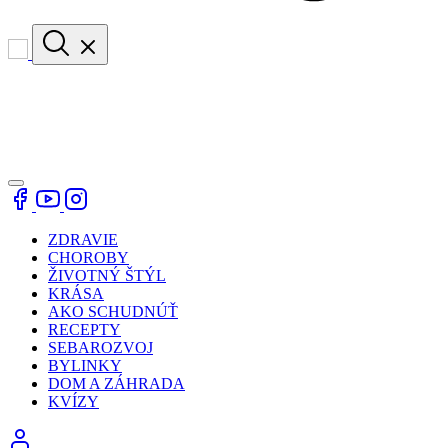
ZDRAVIE
CHOROBY
ŽIVOTNÝ ŠTÝL
KRÁSA
AKO SCHUDNÚŤ
RECEPTY
SEBAROZVOJ
BYLINKY
DOM A ZÁHRADA
KVÍZY