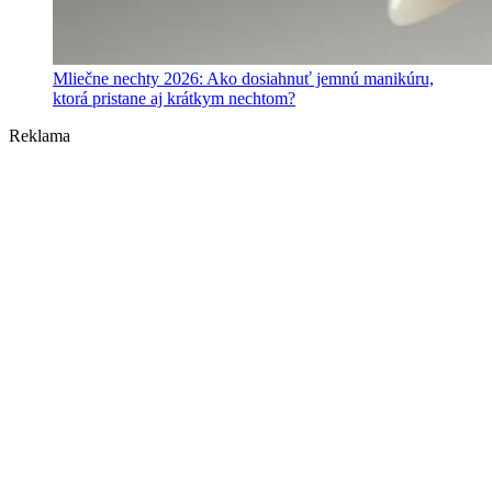
Mliečne nechty 2026: Ako dosiahnuť jemnú manikúru,
ktorá pristane aj krátkym nechtom?
Reklama