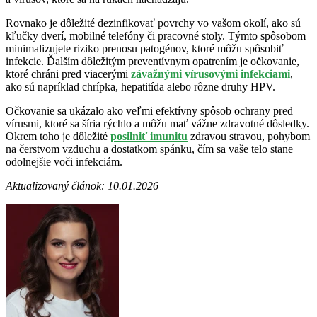
Rovnako je dôležité dezinfikovať povrchy vo vašom okolí, ako sú
kľučky dverí, mobilné telefóny či pracovné stoly. Týmto spôsobom
minimalizujete riziko prenosu patogénov, ktoré môžu spôsobiť
infekcie. Ďalším dôležitým preventívnym opatrením je očkovanie,
ktoré chráni pred viacerými
závažnými vírusovými infekciami
,
ako sú napríklad chrípka, hepatitída alebo rôzne druhy HPV.
Očkovanie sa ukázalo ako veľmi efektívny spôsob ochrany pred
vírusmi, ktoré sa šíria rýchlo a môžu mať vážne zdravotné dôsledky.
Okrem toho je dôležité
posilniť imunitu
zdravou stravou, pohybom
na čerstvom vzduchu a dostatkom spánku, čím sa vaše telo stane
odolnejšie voči infekciám.
Aktualizovaný článok: 10.01.2026