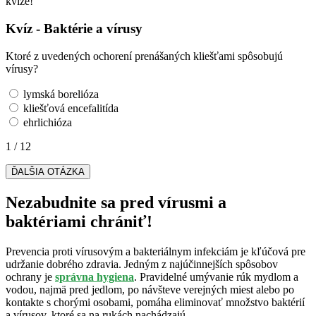
kvíze!
Kvíz - Baktérie a vírusy
Ktoré z uvedených ochorení prenášaných kliešťami spôsobujú
vírusy?
lymská borelióza
kliešťová encefalitída
ehrlichióza
1 / 12
ĎALŠIA OTÁZKA
Nezabudnite sa pred vírusmi a
baktériami chrániť!
Prevencia proti vírusovým a bakteriálnym infekciám je kľúčová pre
udržanie dobrého zdravia. Jedným z najúčinnejších spôsobov
ochrany je
správna hygiena
. Pravidelné umývanie rúk mydlom a
vodou, najmä pred jedlom, po návšteve verejných miest alebo po
kontakte s chorými osobami, pomáha eliminovať množstvo baktérií
a vírusov, ktoré sa na rukách nachádzajú.