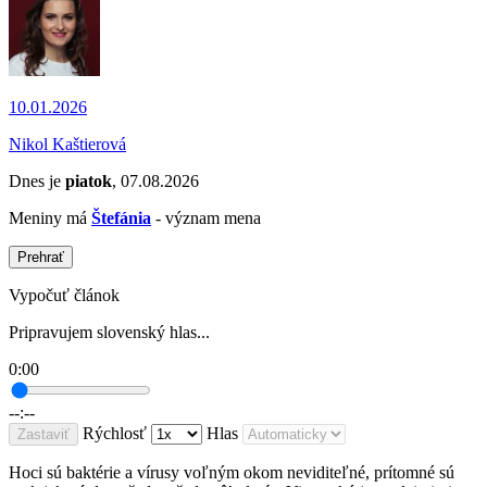
10.01.2026
Nikol Kaštierová
Dnes je
piatok
, 07.08.2026
Meniny má
Štefánia
- význam mena
Prehrať
Vypočuť článok
Pripravujem slovenský hlas...
0:00
--:--
Rýchlosť
Hlas
Zastaviť
Hoci sú baktérie a vírusy voľným okom neviditeľné, prítomné sú