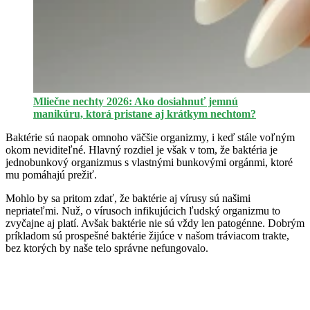
Mliečne nechty 2026: Ako dosiahnuť jemnú
manikúru, ktorá pristane aj krátkym nechtom?
Baktérie sú naopak omnoho väčšie organizmy, i keď stále voľným
okom neviditeľné. Hlavný rozdiel je však v tom, že baktéria je
jednobunkový organizmus s vlastnými bunkovými orgánmi, ktoré
mu pomáhajú prežiť.
Mohlo by sa pritom zdať, že baktérie aj vírusy sú našimi
nepriateľmi. Nuž, o vírusoch infikujúcich ľudský organizmu to
zvyčajne aj platí. Avšak baktérie nie sú vždy len patogénne. Dobrým
príkladom sú prospešné baktérie žijúce v našom tráviacom trakte,
bez ktorých by naše telo správne nefungovalo.