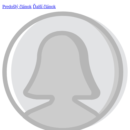
Predošlý článok
Ďalší článok