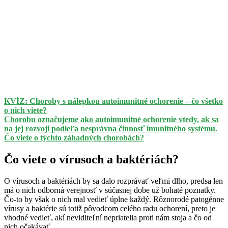
KVÍZ: Choroby s nálepkou autoimunitné ochorenie – čo všetko
o nich viete?
Chorobu označujeme ako autoimunitné ochorenie vtedy, ak sa
na jej rozvoji podieľa nesprávna činnosť imunitného systému.
Čo viete o týchto záhadných chorobách?
Čo viete o vírusoch a baktériách?
O vírusoch a baktériách by sa dalo rozprávať veľmi dlho, predsa len
má o nich odborná verejnosť v súčasnej dobe už bohaté poznatky.
Čo-to by však o nich mal vedieť úplne každý. Rôznorodé patogénne
vírusy a baktérie sú totiž pôvodcom celého radu ochorení, preto je
vhodné vedieť, akí neviditeľní nepriatelia proti nám stoja a čo od
nich očakávať.