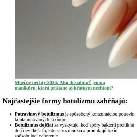
Mliečne nechty 2026: Ako dosiahnuť jemnú
manikúru, ktorá pristane aj krátkym nechtom?
Najčastejšie formy botulizmu zahŕňajú:
Potravinový botulizmus
je spôsobený konzumáciou potravín
kontaminovaných toxínom.
Botulizmus dojčiat
sa vyskytuje, keď spóry baktérií preniknú
do čriev dieťaťa, kde sa rozmnožia a produkujú toxín
spôsobujúci ochorenie.