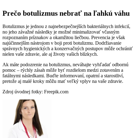
Prečo botulizmus nebrať na ľahkú váhu
Botulizmus je jednou z najnebezpečnejších bakteriálnych infekcií,
no jeho závažné následky je možné minimalizovať včasným
rozpoznaním príznakov a okamžitou liečbou. Prevencia je však
najúčinnejším nástrojom v boji proti botulizmu. Dodržiavanie
správnych hygienických a konzervačných postupov môže ochrániť
nielen vaše zdravie, ale aj životy vašich blízkych.
Ak máte podozrenie na botulizmus, neváhajte vyhľadať odbornú
pomoc – rýchly zásah môže byť rozdielom medzi zotavením a
fatálnymi následkami. Buďte informovaní, opatrní a starostliví,
pretože aj malé kroky môžu mať veľký vplyv na vaše zdravie.
Zdroj úvodnej fotky: Freepik.com