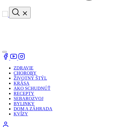
ZDRAVIE
CHOROBY
ŽIVOTNÝ ŠTÝL
KRÁSA
AKO SCHUDNÚŤ
RECEPTY
SEBAROZVOJ
BYLINKY
DOM A ZÁHRADA
KVÍZY