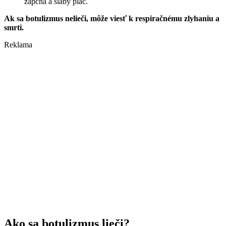
zápcha a slabý plač.
Ak sa botulizmus nelieči, môže viesť k respiračnému zlyhaniu a
smrti.
Reklama
Ako sa botulizmus lieči?