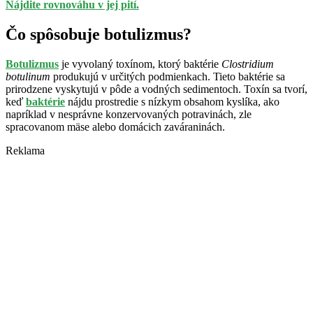
Nájdite rovnováhu v jej pití.
Čo spôsobuje botulizmus?
Botulizmus
je vyvolaný toxínom, ktorý baktérie
Clostridium
botulinum
produkujú v určitých podmienkach. Tieto baktérie sa
prirodzene vyskytujú v pôde a vodných sedimentoch. Toxín sa tvorí,
keď
baktérie
nájdu prostredie s nízkym obsahom kyslíka, ako
napríklad v nesprávne konzervovaných potravinách, zle
spracovanom mäse alebo domácich zaváraninách.
Reklama