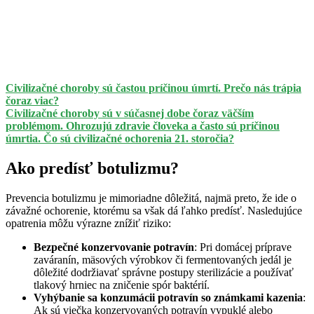
Civilizačné choroby sú častou príčinou úmrtí. Prečo nás trápia
čoraz viac?
Civilizačné choroby sú v súčasnej dobe čoraz väčším
problémom. Ohrozujú zdravie človeka a často sú príčinou
úmrtia. Čo sú civilizačné ochorenia 21. storočia?
Ako predísť botulizmu?
Prevencia botulizmu je mimoriadne dôležitá, najmä preto, že ide o
závažné ochorenie, ktorému sa však dá ľahko predísť. Nasledujúce
opatrenia môžu výrazne znížiť riziko:
Bezpečné konzervovanie potravín
: Pri domácej príprave
zaváranín, mäsových výrobkov či fermentovaných jedál je
dôležité dodržiavať správne postupy sterilizácie a používať
tlakový hrniec na zničenie spór baktérií.
Vyhýbanie sa konzumácii potravín so známkami kazenia
:
Ak sú viečka konzervovaných potravín vypuklé alebo