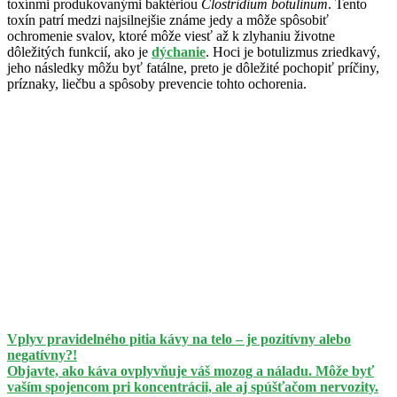
toxínmi produkovanými baktériou
Clostridium botulinum
. Tento
toxín patrí medzi najsilnejšie známe jedy a môže spôsobiť
ochromenie svalov, ktoré môže viesť až k zlyhaniu životne
dôležitých funkcií, ako je
dýchanie
. Hoci je botulizmus zriedkavý,
jeho následky môžu byť fatálne, preto je dôležité pochopiť príčiny,
príznaky, liečbu a spôsoby prevencie tohto ochorenia.
Vplyv pravidelného pitia kávy na telo – je pozitívny alebo
negatívny?!
Objavte, ako káva ovplyvňuje váš mozog a náladu. Môže byť
vaším spojencom pri koncentrácii, ale aj spúšťačom nervozity.