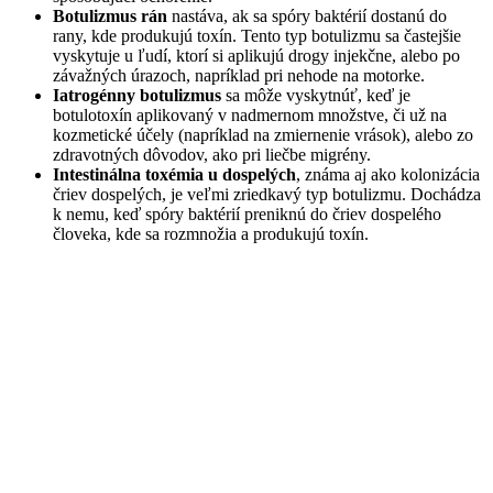
Botulizmus rán
nastáva, ak sa spóry baktérií dostanú do
rany, kde produkujú toxín. Tento typ botulizmu sa častejšie
vyskytuje u ľudí, ktorí si aplikujú drogy injekčne, alebo po
závažných úrazoch, napríklad pri nehode na motorke.
Iatrogénny botulizmus
sa môže vyskytnúť, keď je
botulotoxín aplikovaný v nadmernom množstve, či už na
kozmetické účely (napríklad na zmiernenie vrások), alebo zo
zdravotných dôvodov, ako pri liečbe migrény.
Intestinálna toxémia u dospelých
, známa aj ako kolonizácia
čriev dospelých, je veľmi zriedkavý typ botulizmu. Dochádza
k nemu, keď spóry baktérií preniknú do čriev dospelého
človeka, kde sa rozmnožia a produkujú toxín.