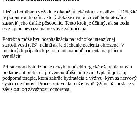
Liečba botulizmu vyžaduje okamžitú lekársku starostlivosť. Dôležité
je podanie antitoxínu, ktorý dokáže neutralizovať botulotoxín a
zastaviť jeho ďalšie pôsobenie. Tento krok je účinný, ak sa toxín
ešte úplne neviazal na nervové zakončenia.
Potrebná môže byť hospitalizácia na jednotke intenzívnej
starostlivosti (JIS), najmä ak je dýchanie pacienta ohrozené. V
niektorých prípadoch je potrebné napojiť pacienta na pľúcnu
ventiláciu.
Pri ranenom botulizme je nevyhnutné chirurgické ošetrenie rany a
podanie antibiotík na prevenciu ďalšej infekcie. Uplatňuje sa aj
podporná terapia, ktorá zahŕňa hydratáciu a výživu, kým sa nervový
systém neobnoví. Proces zotavenia môže trvať týždne až mesiace v
závislosti od závažnosti ochorenia.