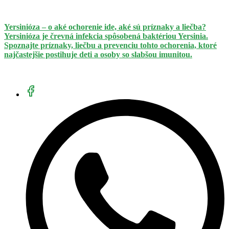
Yersinióza – o aké ochorenie ide, aké sú príznaky a liečba?
Yersinióza je črevná infekcia spôsobená baktériou Yersinia.
Spoznajte príznaky, liečbu a prevenciu tohto ochorenia, ktoré
najčastejšie postihuje deti a osoby so slabšou imunitou.