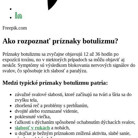
Freepik.com
Ako rozpoznať príznaky botulizmu?
Príznaky botulizmu sa zvyčajne objavujú 12 až 36 hodín po
expozícii toxínu, no v niektorých prípadoch sa môžu objaviť aj
neskôr. Symptómy sú výsledkom blokovania nervových signálov do
svalov, čo spôsobuje ich slabosť a paralýzu.
Medzi typické príznaky botulizmu patria:
závažné svalové slabosti, ktoré začínajú na tvári a šíria sa do
zvyšku tela,
zhoršená reč a problémy s prehĺtaním,
dvojité alebo rozmazané videnie,
poklesnuté viečka,
ťažkosti s dýchaním spôsobené ochabnutím dýchacích svalov,
slabosť v rukách
a nohách,
u dojčiat je bežným príznakom znížená aktivita, slabé sanie,