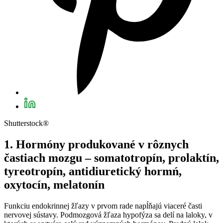
Shutterstock®
1. Hormóny produkované v rôznych
častiach mozgu – somatotropín, prolak
tín,
tyreotropín, antidiuretický hormń,
oxytocín, melatonín
Funkciu endokrinnej žľazy v prvom rade napĺňajú viaceré časti
nervovej sústavy. Podmozgová žľaza hypofýza sa delí na laloky, v