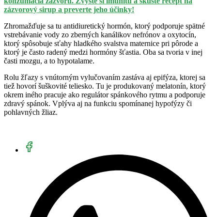
konzumácia zázvoru. Zvýšte si imunitu a skúste recept na
zázvorový sirup a preverte jeho účinky!
Zhromažďuje sa tu antidiuretický hormón, ktorý podporuje spätné
vstrebávanie vody zo zberných kanálikov nefrónov a oxytocín,
ktorý spôsobuje sťahy hladkého svalstva maternice pri pôrode a
ktorý je často radený medzi hormóny šťastia. Oba sa tvoria v inej
časti mozgu, a to hypotalame.
Rolu žľazy s vnútorným vylučovaním zastáva aj epifýza, ktorej sa
tiež hovorí šuškovité teliesko. Tu je produkovaný melatonín, ktorý
okrem iného pracuje ako regulátor spánkového rytmu a podporuje
zdravý spánok. Vplýva aj na funkciu spomínanej hypofýzy či
pohlavných žliaz.