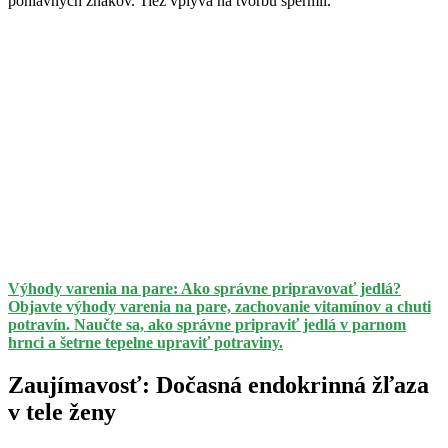
pohlavných znakov. Tiež vplýva na tvorbu spermií.
Výhody varenia na pare: Ako správne pripravovať jedlá?
Objavte výhody varenia na pare, zachovanie vitamínov a chuti
potravín. Naučte sa, ako správne pripraviť jedlá v parnom
hrnci a šetrne tepelne upraviť potraviny.
Zaujímavosť: Dočasná endokrinná žľaza
v tele ženy