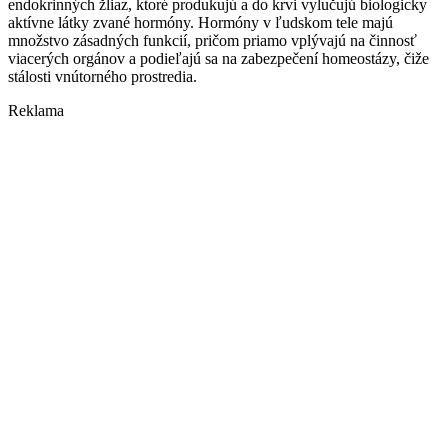
endokrinných žliaz, ktoré produkujú a do krvi vylučujú biologicky
aktívne látky zvané hormóny. Hormóny v ľudskom tele majú
množstvo zásadných funkcií, pričom priamo vplývajú na činnosť
viacerých orgánov a podieľajú sa na zabezpečení homeostázy, čiže
stálosti vnútorného prostredia.
Reklama