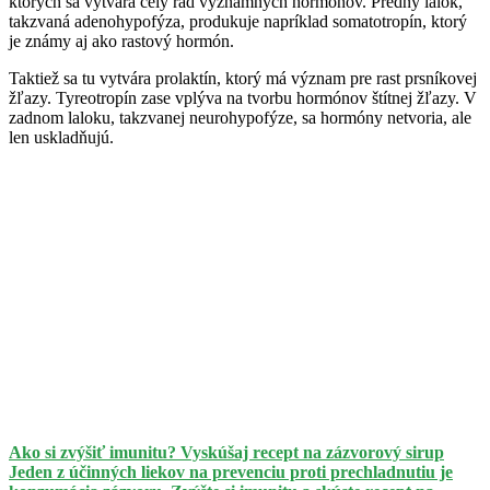
ktorých sa vytvára celý rad významných hormónov. Predný lalok,
takzvaná adenohypofýza, produkuje napríklad somatotropín, ktorý
je známy aj ako rastový hormón.
Taktiež sa tu vytvára prolaktín, ktorý má význam pre rast prsníkovej
žľazy. Tyreotropín zase vplýva na tvorbu hormónov štítnej žľazy. V
zadnom laloku, takzvanej neurohypofýze, sa hormóny netvoria, ale
len uskladňujú.
Ako si zvýšiť imunitu? Vyskúšaj recept na zázvorový sirup
Jeden z účinných liekov na prevenciu proti prechladnutiu je