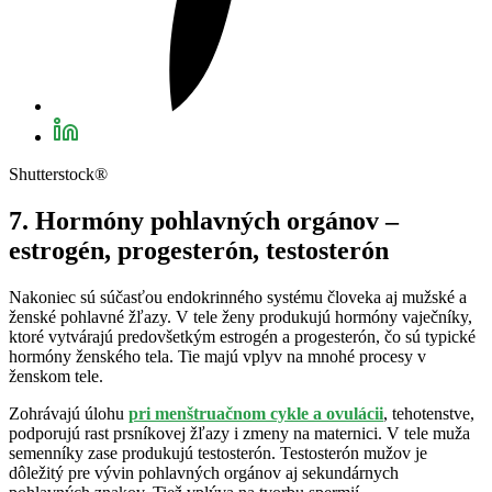
Shutterstock®
7. Hormóny pohlavný
ch orgánov –
estrogén, progesterón, testosterón
Nakoniec sú súčasťou endokrinného systému človeka aj mužské a
ženské pohlavné žľazy. V tele ženy produkujú hormóny vaječníky,
ktoré vytvárajú predovšetkým estrogén a progesterón, čo sú typické
hormóny ženského tela. Tie majú vplyv na mnohé procesy v
ženskom tele.
Zohrávajú úlohu
pri menštruačnom cykle a ovulácii
, tehotenstve,
podporujú rast prsníkovej žľazy i zmeny na maternici. V tele muža
semenníky zase produkujú testosterón. Testosterón mužov je
dôležitý pre vývin pohlavných orgánov aj sekundárnych