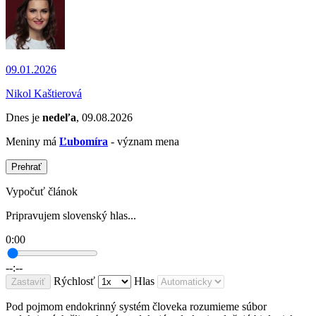
09.01.2026
Nikol Kaštierová
Dnes je
nedeľa
, 09.08.2026
Meniny má
Ľubomíra
- význam mena
Prehrať
Vypočuť článok
Pripravujem slovenský hlas...
0:00
--:--
Rýchlosť
Hlas
Zastaviť
Pod pojmom endokrinný systém človeka rozumieme súbor