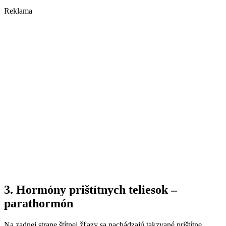
Reklama
3. Hormóny prištítnych teliesok –
parathormón
Na zadnej strane štítnej žľazy sa nachádzajú takzvané prištítne