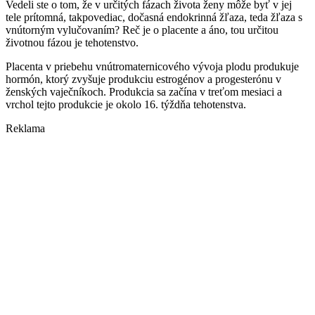
Vedeli ste o tom, že v určitých fázach života ženy môže byť v jej
tele prítomná, takpovediac, dočasná endokrinná žľaza, teda žľaza s
vnútorným vylučovaním? Reč je o placente a áno, tou určitou
životnou fázou je tehotenstvo.
Placenta v priebehu vnútromaternicového vývoja plodu produkuje
hormón, ktorý zvyšuje produkciu estrogénov a progesterónu v
ženských vaječníkoch. Produkcia sa začína v treťom mesiaci a
vrchol tejto produkcie je okolo 16. týždňa tehotenstva.
Reklama