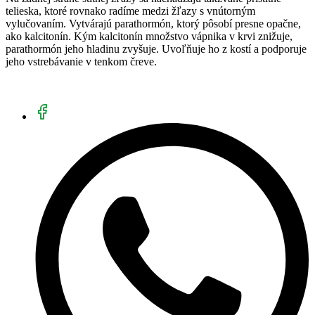
telieska, ktoré rovnako radíme medzi žľazy s vnútorným
vylučovaním. Vytvárajú parathormón, ktorý pôsobí presne opačne,
ako kalcitonín. Kým kalcitonín množstvo vápnika v krvi znižuje,
parathormón jeho hladinu zvyšuje. Uvoľňuje ho z kostí a podporuje
jeho vstrebávanie v tenkom čreve.