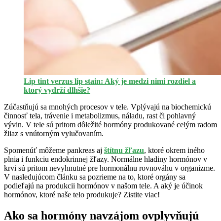
Lip tint verzus lip stain: Aký je medzi nimi rozdiel a
ktorý vydrží dlhšie?
Zúčastňujú sa mnohých procesov v tele. Vplývajú na biochemickú
činnosť tela, trávenie i metabolizmus, náladu, rast či pohlavný
vývin. V tele sú pritom dôležité hormóny produkované celým radom
žliaz s vnútorným vylučovaním.
Spomenúť môžeme pankreas aj
štítnu žľazu
, ktoré okrem iného
plnia i funkciu endokrinnej žľazy. Normálne hladiny hormónov v
krvi sú pritom nevyhnutné pre hormonálnu rovnováhu v organizme.
V nasledujúcom článku sa pozrieme na to, ktoré orgány sa
podieľajú na produkcii hormónov v našom tele. A aký je účinok
hormónov, ktoré naše telo produkuje? Zistite viac!
Ako sa hormóny navzájom ovplyvňujú