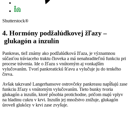
Shutterstock®
4. Hormóny podžal
údkovej žľazy –
glukagón a inzulín
Pankreas, tiež známy ako podžalúdková žľaza, je významnou
súčasťou tráviaceho traktu človeka a má nenahraditeľnú funkciu pri
procese trávenia. Ide o žľazu s vnútorným aj vonkajším
vylučovaním. Tvorí pankreatickú šťavu a vylučuje ju do tenkého
čreva.
Avšak takzvané Langerhansove ostrovčeky pankreasu napĺňajú zase
funkciu žľazy s vnútorným vylučovaním. Tieto bunky tvoria
glukagón a inzulín, ktoré pôsobia protichodne, pričom majú vplyv
na hladinu cukru v krvi. Inzulín jej množstvo znižuje, glukagón
úroveň glukózy v krvi zase zvyšuje.