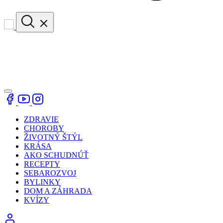
ZDRAVIE
CHOROBY
ŽIVOTNÝ ŠTÝL
KRÁSA
AKO SCHUDNÚŤ
RECEPTY
SEBAROZVOJ
BYLINKY
DOM A ZÁHRADA
KVÍZY