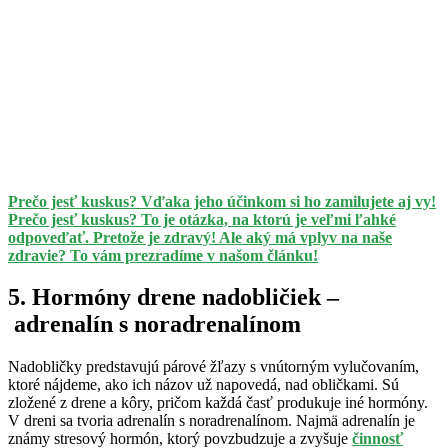
Prečo jesť kuskus? Vďaka jeho účinkom si ho zamilujete aj vy!
Prečo jesť kuskus? To je otázka, na ktorú je veľmi ľahké
odpoveďať. Pretože je zdravý! Ale aký má vplyv na naše
zdravie? To vám prezradíme v našom článku!
5. Hormóny drene nadobličie
k –
adrenalín s noradrenalínom
Nadobličky predstavujú párové žľazy s vnútorným vylučovaním,
ktoré nájdeme, ako ich názov už napovedá, nad obličkami. Sú
zložené z drene a kôry, pričom každá časť produkuje iné hormóny.
V dreni sa tvoria adrenalín s noradrenalínom. Najmä adrenalín je
známy stresový hormón, ktorý povzbudzuje a zvyšuje
činnosť