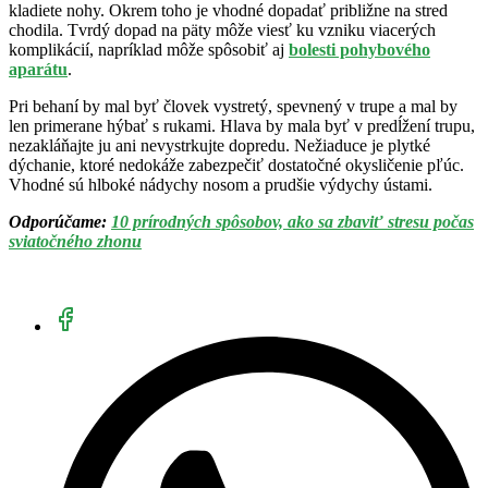
kladiete nohy. Okrem toho je vhodné dopadať približne na stred
chodila. Tvrdý dopad na päty môže viesť ku vzniku viacerých
komplikácií, napríklad môže spôsobiť aj
bolesti pohybového
aparátu
.
Pri behaní by mal byť človek vystretý, spevnený v trupe a mal by
len primerane hýbať s rukami. Hlava by mala byť v predĺžení trupu,
nezakláňajte ju ani nevystrkujte dopredu. Nežiaduce je plytké
dýchanie, ktoré nedokáže zabezpečiť dostatočné okysličenie pľúc.
Vhodné sú hlboké nádychy nosom a prudšie výdychy ústami.
Odporúčame:
10 prírodných spôsobov, ako sa zbaviť stresu počas
sviatočného zhonu