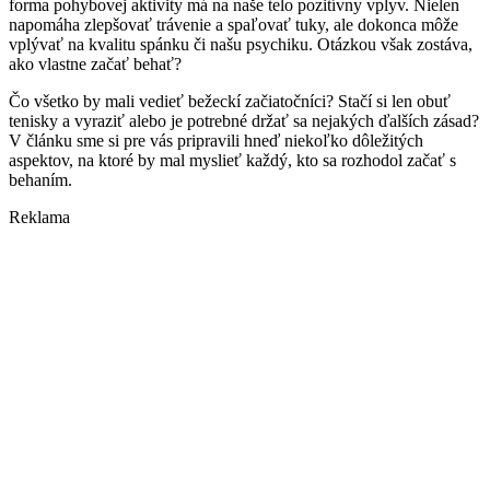
forma pohybovej aktivity má na naše telo pozitívny vplyv. Nielen
napomáha zlepšovať trávenie a spaľovať tuky, ale dokonca môže
vplývať na kvalitu spánku či našu psychiku. Otázkou však zostáva,
ako vlastne začať behať?
Čo všetko by mali vedieť bežeckí začiatočníci? Stačí si len obuť
tenisky a vyraziť alebo je potrebné držať sa nejakých ďalších zásad?
V článku sme si pre vás pripravili hneď niekoľko dôležitých
aspektov, na ktoré by mal myslieť každý, kto sa rozhodol začať s
behaním.
Reklama