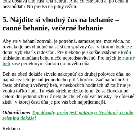
totiž dostáva táto časť tela zabrať. A na čo ešte pred aj po behaní
nezabúdať? No predsa na pitný režim!
5. Nájdite si vhodný čas na behanie –
ranné behanie, večerné behanie
Aby ste v behaní zotrvali, je potrebná, samozrejme, motivácia, no
rovnako je nevyhnutné nájsť si ten správny čas, v ktorom budete z
domu vybiehať s radosťou. Pre niekoho je skoršie vstávanie kvôli
tridsiatim minútam behu niečo nepredstaviteľné. Pre iných je
ranný
beh
zase perfektným štartom do nového dňa.
Beh na obed dokáže skvelo nakopnúť do druhej polovice dňa, no
najmä cez leto je naň jednoducho príliš horúco. Začínajúci bežci
často obľubujú večerný beh, v neskorších hodinách už totiž nie je
vonku toľko ľudí. Tu však striehne riziko toho, že sa človeku po
celom dni jednoducho už nebude chcieť obúvať tenisky. Je dôležité
zistiť, v ktorej časti dňa je pre vás beh najpríjemnejší.
Odporúčame:
Top dôvody, prečo jesť patizóny: Nevídané, čo táto
zelenina dokáže!
Reklama