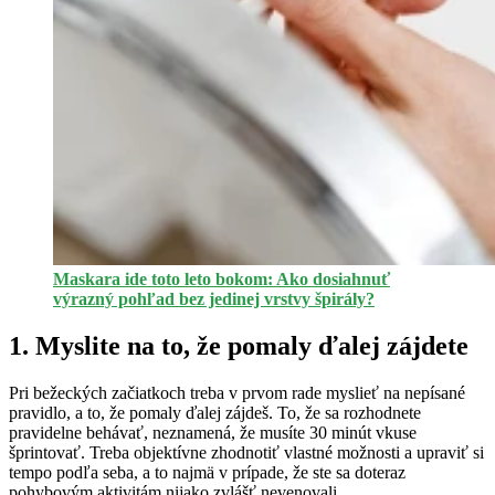
Maskara ide toto leto bokom: Ako dosiahnuť
výrazný pohľad bez jedinej vrstvy špirály?
1. Myslite na to, že pomaly ďalej zájdete
Pri bežeckých začiatkoch treba v prvom rade myslieť na nepísané
pravidlo, a to, že pomaly ďalej zájdeš. To, že sa rozhodnete
pravidelne behávať, neznamená, že musíte 30 minút vkuse
šprintovať. Treba objektívne zhodnotiť vlastné možnosti a upraviť si
tempo podľa seba, a to najmä v prípade, že ste sa doteraz
pohybovým aktivitám nijako zvlášť nevenovali.