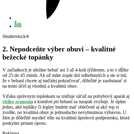
Shutterstock®
2. Nepodceňte výber obuvi – kvalitné
bežecké topánky
V začiatkoch je ideálne behať asi 3 až 4-krát týždenne, a to v dĺžke
od 25 do 45 minút. Ak už máte zopár dní odbehnutých a ste si istí,
že v behaní chcete aj naďalej pokračovať, dôležité je zaobstarať si
na tento účel aj vhodnú a kvalitnú obuv.
Vďaka správnym topánkam sa znižuje záťaž na pohybový aparát aj
riziko zranenia
a komfort pri behaní sa naopak zvyšuje. Je úplne
jedno, aké tepláky či legíny budete mať oblečené aj aký top si
zvolíte, no kvalitná obuv je jednoducho nevyhnutnou výbavou. U
žien je dôležité myslieť ešte na kvalitnú športovú podprsenku, ktorá
poskytne prsiam oporu.
Reklama