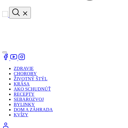
ZDRAVIE
CHOROBY
ŽIVOTNÝ ŠTÝL
KRÁSA
AKO SCHUDNÚŤ
RECEPTY
SEBAROZVOJ
BYLINKY
DOM A ZÁHRADA
KVÍZY