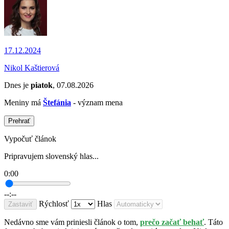
17.12.2024
Nikol Kaštierová
Dnes je
piatok
, 07.08.2026
Meniny má
Štefánia
- význam mena
Prehrať
Vypočuť článok
Pripravujem slovenský hlas...
0:00
--:--
Rýchlosť
Hlas
Zastaviť
Nedávno sme vám priniesli článok o tom,
prečo začať behať
. Táto