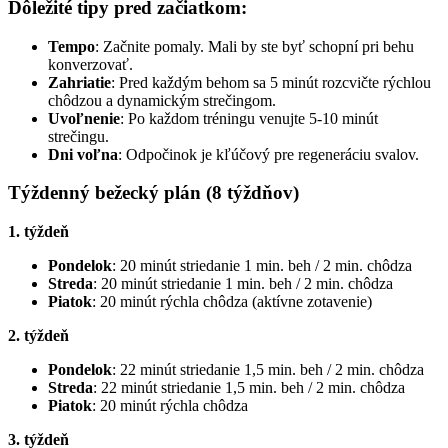
Dôležité tipy pred začiatkom:
Tempo
: Začnite pomaly. Mali by ste byť schopní pri behu
konverzovať.
Zahriatie
: Pred každým behom sa 5 minút rozcvičte rýchlou
chôdzou a dynamickým strečingom.
Uvoľnenie
: Po každom tréningu venujte 5-10 minút
strečingu.
Dni voľna
: Odpočinok je kľúčový pre regeneráciu svalov.
Týždenný bežecký plán (8 týždňov)
1. týždeň
Pondelok
: 20 minút striedanie 1 min. beh / 2 min. chôdza
Streda
: 20 minút striedanie 1 min. beh / 2 min. chôdza
Piatok
: 20 minút rýchla chôdza (aktívne zotavenie)
2. týždeň
Pondelok
: 22 minút striedanie 1,5 min. beh / 2 min. chôdza
Streda
: 22 minút striedanie 1,5 min. beh / 2 min. chôdza
Piatok
: 20 minút rýchla chôdza
3. týždeň