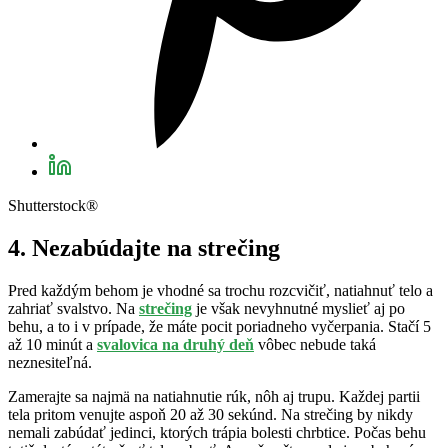
Shutterstock®
4. Nezabúdajte na strečing
Pred každým behom je vhodné sa trochu rozcvičiť, natiahnuť telo a
zahriať svalstvo. Na
strečing
je však nevyhnutné myslieť aj po
behu, a to i v prípade, že máte pocit poriadneho vyčerpania. Stačí 5
až 10 minút a
svalovica na druhý deň
vôbec nebude taká
neznesiteľná.
Zamerajte sa najmä na natiahnutie rúk, nôh aj trupu. Každej partii
tela pritom venujte aspoň 20 až 30 sekúnd. Na strečing by nikdy
nemali zabúdať jedinci, ktorých trápia bolesti chrbtice. Počas behu