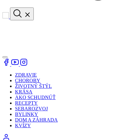
ZDRAVIE
CHOROBY
ŽIVOTNÝ ŠTÝL
KRÁSA
AKO SCHUDNÚŤ
RECEPTY
SEBAROZVOJ
BYLINKY
DOM A ZÁHRADA
KVÍZY