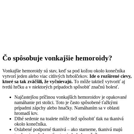
Čo spôsobuje vonkajšie hemoroidy?
Vonkajšie hemoroidy sú stav, keď sa pod kožou okolo konečníka
vytvorí jeden alebo viac citlivých hrbolčekov.
Ide o rozšírené cievy,
ktoré sa tak zväčšili, že vyčnievajú.
To môže taktiež vytvoriť aj
tvrdú hrčku a v niektorých prípadoch spôsobiť značnú bolesť.
Najčastejšou príčinou vonkajších hemoroidov je opakované
namáhanie pri stolici. Toto je často spôsobené ťažkými
prípadmi zápchy alebo hnačky. Namáhaním sa v oblasti
hromadí krv.
Dlhé sedenie na toalete môže tiež spôsobiť tlak na tkanivá
okolo konečníka.
Oslabené podporné tkanivá – ako starneme, tkanivá majú