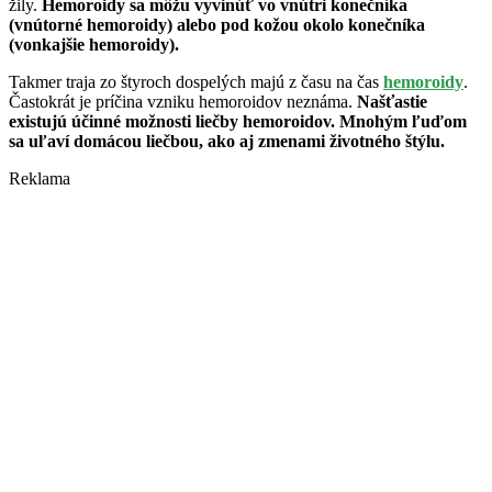
žily.
Hemoroidy sa môžu vyvinúť vo vnútri konečníka
(vnútorné hemoroidy) alebo pod kožou okolo konečníka
(vonkajšie hemoroidy).
Takmer traja zo štyroch dospelých majú z času na čas
hemoroidy
.
Častokrát je príčina vzniku hemoroidov neznáma.
Našťastie
existujú účinné možnosti liečby hemoroidov. Mnohým ľuďom
sa uľaví domácou liečbou, ako aj zmenami životného štýlu.
Reklama