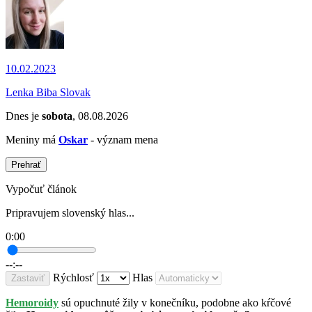
10.02.2023
Lenka Biba Slovak
Dnes je
sobota
, 08.08.2026
Meniny má
Oskar
- význam mena
Prehrať
Vypočuť článok
Pripravujem slovenský hlas...
0:00
--:--
Rýchlosť
Hlas
Zastaviť
Hemoroidy
sú opuchnuté žily v konečníku, podobne ako kŕčové