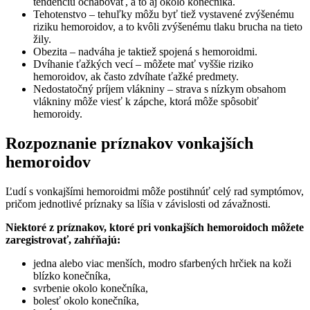
tendenciu ochabovať, a to aj okolo konečníka.
Tehotenstvo – tehuľky môžu byť tiež vystavené zvýšenému
riziku hemoroidov, a to kvôli zvýšenému tlaku brucha na tieto
žily.
Obezita – nadváha je taktiež spojená s hemoroidmi.
Dvíhanie ťažkých vecí – môžete mať vyššie riziko
hemoroidov, ak často zdvíhate ťažké predmety.
Nedostatočný príjem vlákniny – strava s nízkym obsahom
vlákniny môže viesť k zápche, ktorá môže spôsobiť
hemoroidy.
Rozpoznanie príznakov vonkajších
hemoroidov
Ľudí s vonkajšími hemoroidmi môže postihnúť celý rad symptómov,
pričom jednotlivé príznaky sa líšia v závislosti od závažnosti.
Niektoré z príznakov, ktoré pri vonkajších hemoroidoch môžete
zaregistrovať, zahŕňajú:
jedna alebo viac menších, modro sfarbených hrčiek na koži
blízko konečníka,
svrbenie okolo konečníka,
bolesť okolo konečníka,