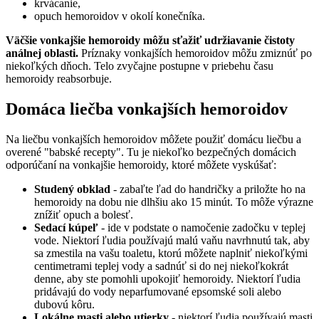
krvácanie,
opuch hemoroidov v okolí konečníka.
Väčšie vonkajšie hemoroidy môžu sťažiť udržiavanie čistoty
análnej oblasti.
Príznaky vonkajších hemoroidov môžu zmiznúť po
niekoľkých dňoch. Telo zvyčajne postupne v priebehu času
hemoroidy reabsorbuje.
Domáca liečba vonkajších hemoroidov
Na liečbu vonkajších hemoroidov môžete použiť domácu liečbu a
overené "babské recepty". Tu je niekoľko bezpečných domácich
odporúčaní na vonkajšie hemoroidy, ktoré môžete vyskúšať:
Studený obklad
- zabaľte ľad do handričky a priložte ho na
hemoroidy na dobu nie dlhšiu ako 15 minút. To môže výrazne
znížiť opuch a bolesť.
Sedací kúpeľ
- ide v podstate o namočenie zadočku v teplej
vode. Niektorí ľudia používajú malú vaňu navrhnutú tak, aby
sa zmestila na vašu toaletu, ktorú môžete naplniť niekoľkými
centimetrami teplej vody a sadnúť si do nej niekoľkokrát
denne, aby ste pomohli upokojiť hemoroidy. Niektorí ľudia
pridávajú do vody neparfumované epsomské soli alebo
dubovú kôru.
Lokálne masti alebo utierky
- niektorí ľudia používajú masti