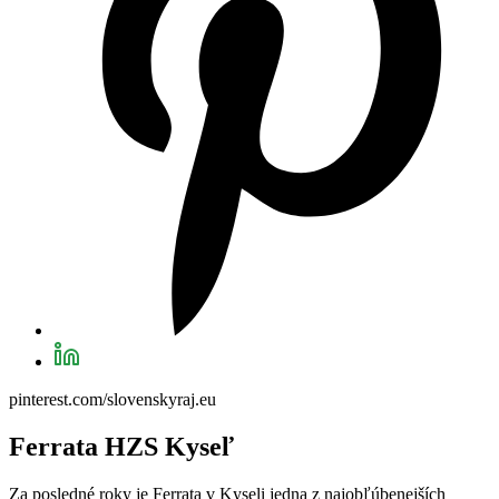
pinterest.com/slovenskyraj.eu
Ferrata HZS Kyseľ
Za posledné roky je Ferrata v Kyseli jedna z najobľúbenejších