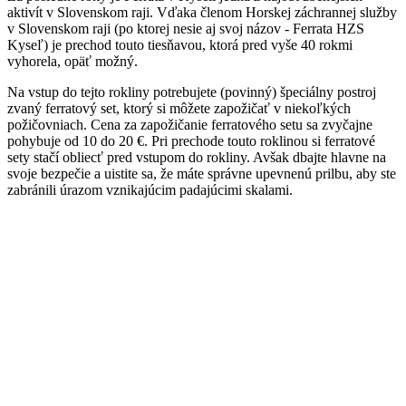
aktivít v Slovenskom raji. Vďaka členom Horskej záchrannej služby
v Slovenskom raji (po ktorej nesie aj svoj názov - Ferrata HZS
Kyseľ) je prechod touto tiesňavou, ktorá pred vyše 40 rokmi
vyhorela, opäť možný.
Na vstup do tejto rokliny potrebujete (povinný) špeciálny postroj
zvaný ferratový set, ktorý si môžete zapožičať v niekoľkých
požičovniach. Cena za zapožičanie ferratového setu sa zvyčajne
pohybuje od 10 do 20 €. Pri prechode touto roklinou si ferratové
sety stačí obliecť pred vstupom do rokliny. Avšak dbajte hlavne na
svoje bezpečie a uistite sa, že máte správne upevnenú prilbu, aby ste
zabránili úrazom vznikajúcim padajúcimi skalami.