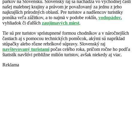
parkov na Slovensku. Slovenský raj sa nachádza vo východnej časti
našej malebnej krajiny a právom je považovaný za jednu z jeho
najkrajších prírodných oblastí. Pre turistov a nadšencov turistiky
ponúka veľa zážitkov, a to najmä v podobe roklín,
vodopádov
,
vyhliadok či ďalších
zaujímavých miest
.
Tie sú pre turistov sprístupnené formou chodníkov a v náročnejších
častiach aj s pomocou technických pomôcok, akými sú napríklad
stúpačky alebo rôzne rebríkové súpravy. Slovenský raj
navštevovaný turistami
počas celého roka, pričom ročne ho podľa
štatistík navštívi približne milión turistov, avšak niekedy aj viac.
Reklama