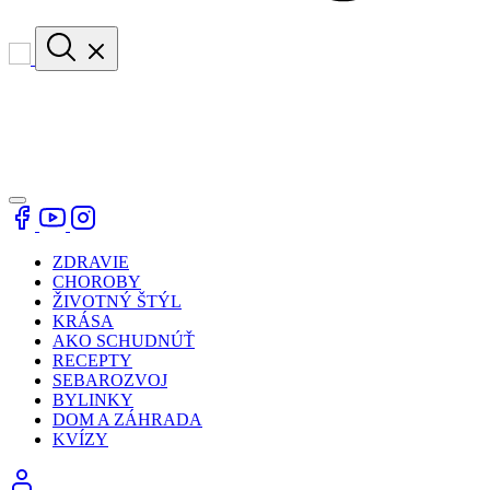
ZDRAVIE
CHOROBY
ŽIVOTNÝ ŠTÝL
KRÁSA
AKO SCHUDNÚŤ
RECEPTY
SEBAROZVOJ
BYLINKY
DOM A ZÁHRADA
KVÍZY