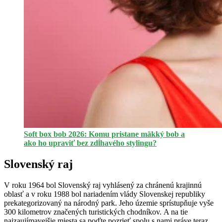
Soft box bob 2026: Komu pristane mäkký bob a
ako ho upraviť bez zdĺhavého stylingu?
Slovenský raj
V roku 1964 bol Slovenský raj vyhlásený za chránenú krajinnú
oblasť a v roku 1988 bol nariadením vlády Slovenskej republiky
prekategorizovaný na národný park. Jeho územie sprístupňuje vyše
300 kilometrov značených turistických chodníkov. A na tie
najzaujímavejšie miesta sa poďte pozrieť spolu s nami práve teraz.