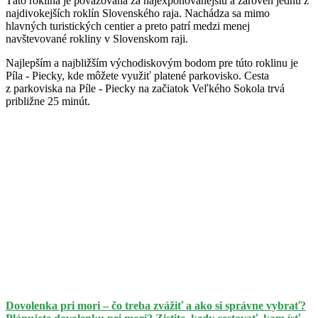
Táto roklina je považovaná za najexponovanejšiu a zároveň jednu z
najdivokejších roklín Slovenského raja. Nachádza sa mimo
hlavných turistických centier a preto patrí medzi menej
navštevované rokliny v Slovenskom raji.
Najlepším a najbližším východiskovým bodom pre túto roklinu je
Píla - Piecky, kde môžete využiť platené parkovisko. Cesta
z parkoviska na Píle - Piecky na začiatok Veľkého Sokola trvá
približne 25 minút.
Dovolenka pri mori – čo treba zvážiť a ako si správne vybrať?