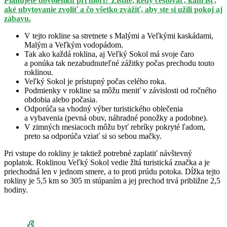
Plánujete dovolenku pri mori? Zistite, kedy cestovať, kam ísť,
aké ubytovanie zvoliť a čo všetko zvážiť, aby ste si užili pokoj aj
zábavu.
V tejto rokline sa stretnete s Malými a Veľkými kaskádami,
Malým a Veľkým vodopádom.
Tak ako každá roklina, aj Veľký Sokol má svoje čaro
a ponúka tak nezabudnuteľné zážitky počas prechodu touto
roklinou.
Veľký Sokol je prístupný počas celého roka.
Podmienky v rokline sa môžu meniť v závislosti od ročného
obdobia alebo počasia.
Odporúča sa vhodný výber turistického oblečenia
a vybavenia (pevná obuv, náhradné ponožky a podobne).
V zimných mesiacoch môžu byť rebríky pokryté ľadom,
preto sa odporúča vziať si so sebou mačky.
Pri vstupe do rokliny je taktiež potrebné zaplatiť návštevný
poplatok. Roklinou Veľký Sokol vedie žltá turistická značka a je
priechodná len v jednom smere, a to proti prúdu potoka. Dĺžka tejto
rokliny je 5,5 km so 305 m stúpaním a jej prechod trvá približne 2,5
hodiny.