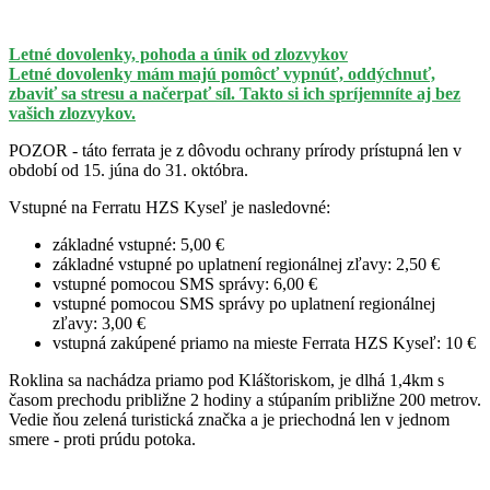
Letné dovolenky, pohoda a únik od zlozvykov
Letné dovolenky mám majú pomôcť vypnúť, oddýchnuť,
zbaviť sa stresu a načerpať síl. Takto si ich spríjemníte aj bez
vašich zlozvykov.
POZOR - táto ferrata je z dôvodu ochrany prírody prístupná len v
období od 15. júna do 31. októbra.
Vstupné na Ferratu HZS Kyseľ je nasledovné:
základné vstupné: 5,00 €
základné vstupné po uplatnení regionálnej zľavy: 2,50 €
vstupné pomocou SMS správy: 6,00 €
vstupné pomocou SMS správy po uplatnení regionálnej
zľavy: 3,00 €
vstupná zakúpené priamo na mieste Ferrata HZS Kyseľ: 10 €
Roklina sa nachádza priamo pod Kláštoriskom, je dlhá 1,4km s
časom prechodu približne 2 hodiny a stúpaním približne 200 metrov.
Vedie ňou zelená turistická značka a je priechodná len v jednom
smere - proti prúdu potoka.