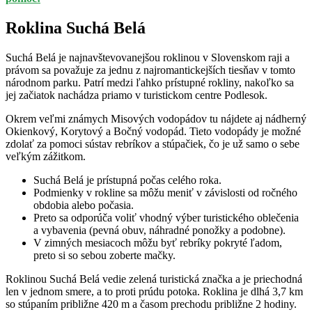
Roklina Suchá Belá
Suchá Belá je najnavštevovanejšou roklinou v Slovenskom raji a
právom sa považuje za jednu z najromantickejších tiesňav v tomto
národnom parku. Patrí medzi ľahko prístupné rokliny, nakoľko sa
jej začiatok nachádza priamo v turistickom centre Podlesok.
Okrem veľmi známych Misových vodopádov tu nájdete aj nádherný
Okienkový, Korytový a Bočný vodopád. Tieto vodopády je možné
zdolať za pomoci sústav rebríkov a stúpačiek, čo je už samo o sebe
veľkým zážitkom.
Suchá Belá je prístupná počas celého roka.
Podmienky v rokline sa môžu meniť v závislosti od ročného
obdobia alebo počasia.
Preto sa odporúča voliť vhodný výber turistického oblečenia
a vybavenia (pevná obuv, náhradné ponožky a podobne).
V zimných mesiacoch môžu byť rebríky pokryté ľadom,
preto si so sebou zoberte mačky.
Roklinou Suchá Belá vedie zelená turistická značka a je priechodná
len v jednom smere, a to proti prúdu potoka. Roklina je dlhá 3,7 km
so stúpaním približne 420 m a časom prechodu približne 2 hodiny.