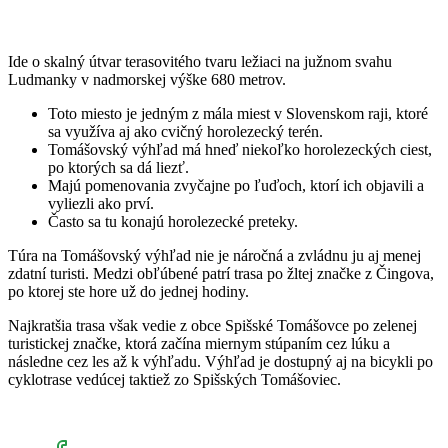
Ide o skalný útvar terasovitého tvaru ležiaci na južnom svahu
Ludmanky v nadmorskej výške 680 metrov.
Toto miesto je jedným z mála miest v Slovenskom raji, ktoré
sa využíva aj ako cvičný horolezecký terén.
Tomášovský výhľad má hneď niekoľko horolezeckých ciest,
po ktorých sa dá liezť.
Majú pomenovania zvyčajne po ľuďoch, ktorí ich objavili a
vyliezli ako prví.
Často sa tu konajú horolezecké preteky.
Túra na Tomášovský výhľad nie je náročná a zvládnu ju aj menej
zdatní turisti. Medzi obľúbené patrí trasa po žltej značke z Čingova,
po ktorej ste hore už do jednej hodiny.
Najkratšia trasa však vedie z obce Spišské Tomášovce po zelenej
turistickej značke, ktorá začína miernym stúpaním cez lúku a
následne cez les až k výhľadu. Výhľad je dostupný aj na bicykli po
cyklotrase vedúcej taktiež zo Spišských Tomášoviec.