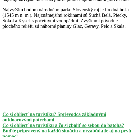
Najvyšším bodom národného parku Slovenský raj je Predná hoľa
(1545 m n. m.). Najznámejšími roklinami sú Suchá Belá, Piecky,
Sokol a Kyseľ s početnými vodopádmi. Zvyškami pôvodne
plochého reliéfu sú náhorné planiny Glac, Geravy, Pelc a Skala.
Čo si obliecť na turistiku? Sprievodca základnými
outdoorovými potrebami
Čo si obliecť na turistiku a čo si zbaliť so sebou do batoha?
Buďte pripravený na každú situáciu a nezabúdajte aj na prvú
pomoc!