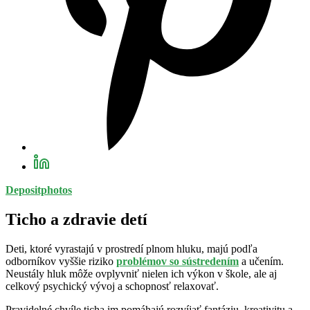
Depositphotos
Ticho a zdravie detí
Deti, ktoré vyrastajú v prostredí plnom hluku, majú podľa
odborníkov vyššie riziko
problémov so sústredením
a učením.
Neustály hluk môže ovplyvniť nielen ich výkon v škole, ale aj
celkový psychický vývoj a schopnosť relaxovať.
Pravidelné chvíle ticha im pomáhajú rozvíjať fantáziu, kreativitu a