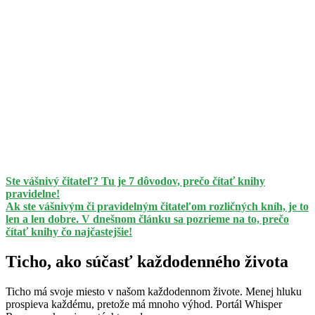
Ste vášnivý čitateľ? Tu je 7 dôvodov, prečo čítať knihy
pravidelne!
Ak ste vášnivým či pravidelným čitateľom rozličných kníh, je to
len a len dobre. V dnešnom článku sa pozrieme na to, prečo
čítať knihy čo najčastejšie!
Ticho, ako súčasť každodenného života
Ticho má svoje miesto v našom každodennom živote. Menej hluku
prospieva každému, pretože má mnoho výhod. Portál Whisper