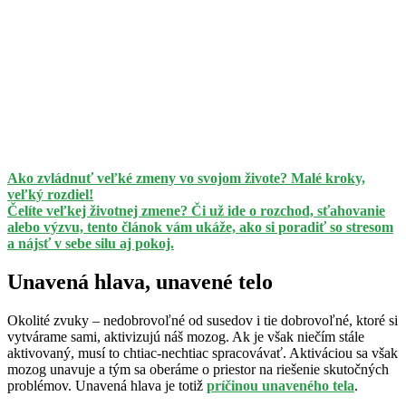
Ako zvládnuť veľké zmeny vo svojom živote? Malé kroky,
veľký rozdiel!
Čelíte veľkej životnej zmene? Či už ide o rozchod, sťahovanie
alebo výzvu, tento článok vám ukáže, ako si poradiť so stresom
a nájsť v sebe silu aj pokoj.
Unavená hlava, unavené telo
Okolité zvuky – nedobrovoľné od susedov i tie dobrovoľné, ktoré si
vytvárame sami, aktivizujú náš mozog. Ak je však niečím stále
aktivovaný, musí to chtiac-nechtiac spracovávať. Aktiváciou sa však
mozog unavuje a tým sa oberáme o priestor na riešenie skutočných
problémov. Unavená hlava je totiž
príčinou unaveného tela
.