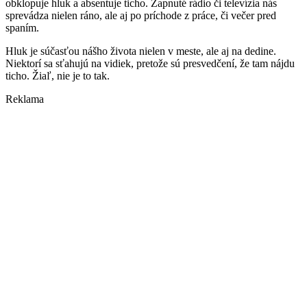
obklopuje hluk a absentuje ticho. Zapnuté rádio či televízia nás
sprevádza nielen ráno, ale aj po príchode z práce, či večer pred
spaním.
Hluk je súčasťou nášho života nielen v meste, ale aj na dedine.
Niektorí sa sťahujú na vidiek, pretože sú presvedčení, že tam nájdu
ticho. Žiaľ, nie je to tak.
Reklama