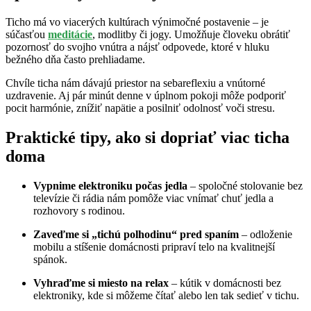
Ticho má vo viacerých kultúrach výnimočné postavenie – je
súčasťou
meditácie
, modlitby či jogy. Umožňuje človeku obrátiť
pozornosť do svojho vnútra a nájsť odpovede, ktoré v hluku
bežného dňa často prehliadame.
Chvíle ticha nám dávajú priestor na sebareflexiu a vnútorné
uzdravenie. Aj pár minút denne v úplnom pokoji môže podporiť
pocit harmónie, znížiť napätie a posilniť odolnosť voči stresu.
Praktické tipy, ako si dopriať viac ticha
doma
Vypnime elektroniku počas jedla
– spoločné stolovanie bez
televízie či rádia nám pomôže viac vnímať chuť jedla a
rozhovory s rodinou.
Zaveďme si „tichú polhodinu“ pred spaním
– odloženie
mobilu a stíšenie domácnosti pripraví telo na kvalitnejší
spánok.
Vyhraďme si miesto na relax
– kútik v domácnosti bez
elektroniky, kde si môžeme čítať alebo len tak sedieť v tichu.