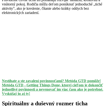
vnútorný pokoj. Rodičia môžu deťom ponúknuť jednoduché „tiché
aktivity“, ako je kreslenie, čítanie alebo krátky oddych bez
elektronických zariadení.
Nestíhate a ste zavalení povinnosťami? Metóda GTD pomôže!
Metóda GTD - Getting Things Done, ktorej cieľom je dokončiť
jednotlivé povinnosti a nevenovať im viac času ako je potrebné.
Vyskúšaj ju aj ty!
Spirituálny a duševný rozmer ticha