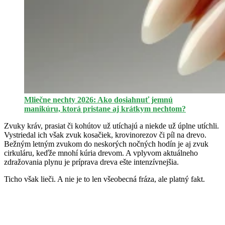
Mliečne nechty 2026: Ako dosiahnuť jemnú
manikúru, ktorá pristane aj krátkym nechtom?
Zvuky kráv, prasiat či kohútov už utíchajú a niekde už úplne utíchli.
Vystriedal ich však zvuk kosačiek, krovinorezov či píl na drevo.
Bežným letným zvukom do neskorých nočných hodín je aj zvuk
cirkuláru, keďže mnohí kúria drevom. A vplyvom aktuálneho
zdražovania plynu je príprava dreva ešte intenzívnejšia.
Ticho však lieči. A nie je to len všeobecná fráza, ale platný fakt.