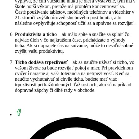
vyplýva, že čím väčšiemu hluku je dieťa vystavené, tým má v
škole horší výkon, pretože má problém koncentrovať sa.
Časté používanie tabletov, mobilných telefónov a videohier v
21. storočí zvýšilo úroveň sluchového postihnutia, a to
následne ovplyvňuje schopnosť učiť sa a správne sa rozvíjať.
Produktivita a ticho
– ak málo spíte a snažíte sa splniť čo
najviac úloh v čo najkratšom čase, prichádzate o výhody
ticha. Ak si doprajete čas na snívanie, môže to desaťnásobné
zvýšiť vašu produktivitu.
Ticho dodáva trpezlivosť
– ak sa naučíte užívať si ticho, vo
vašom živote sa bude rozvíjať pokoj a mier. Pri pravidelnom
cvičení narastie aj vaša tolerancia na netrpezlivosť. Keď sa
naučíte vychutnávať si chvíle ticha, budete mať viac
trpezlivosti pri každodenných ťažkostiach, ako sú napríklad
dopravné zápchy či dlhé rady v obchode.