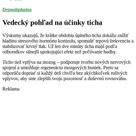
Depositphotos
Vedecký pohľad na účinky ticha
Výskumy ukazujú, že krátke obdobia úplného ticha dokážu znížiť
hladinu stresového hormónu kortizolu, spomaliť tepovú frekvenciu a
stabilizovať krvný tlak. Už len dve minúty ticha majú podľa
odborníkov silnejší upokojujúci efekt než počúvanie hudby.
Ticho tiež vplýva na mozog – podporuje tvorbu nových nervových
spojení a umožňuje regeneráciu mozgových buniek. Preto sa
odporúča dopriať si každý deň chvíľu bez akýchkoľvek rušivých
vplyvov, aby sme zlepšili svoju pozornosť a duševnú rovnováhu.
Reklama