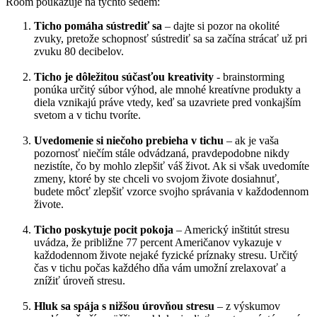
Room poukazuje na týchto sedem:
Ticho pomáha sústrediť sa
– dajte si pozor na okolité
zvuky, pretože schopnosť sústrediť sa sa začína strácať už pri
zvuku 80 decibelov.
Ticho je dôležitou súčasťou kreativity
- brainstorming
ponúka určitý súbor výhod, ale mnohé kreatívne produkty a
diela vznikajú práve vtedy, keď sa uzavriete pred vonkajším
svetom a v tichu tvoríte.
Uvedomenie si niečoho prebieha v tichu
– ak je vaša
pozornosť niečím stále odvádzaná, pravdepodobne nikdy
nezistíte, čo by mohlo zlepšiť váš život. Ak si však uvedomíte
zmeny, ktoré by ste chceli vo svojom živote dosiahnuť,
budete môcť zlepšiť vzorce svojho správania v každodennom
živote.
Ticho poskytuje pocit pokoja
– Americký inštitút stresu
uvádza, že približne 77 percent Američanov vykazuje v
každodennom živote nejaké fyzické príznaky stresu. Určitý
čas v tichu počas každého dňa vám umožní zrelaxovať a
znížiť úroveň stresu.
Hluk sa spája s nižšou úrovňou stresu
– z výskumov