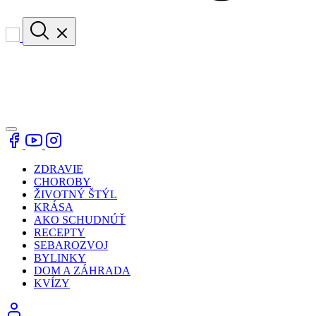
ZDRAVIE
CHOROBY
ŽIVOTNÝ ŠTÝL
KRÁSA
AKO SCHUDNÚŤ
RECEPTY
SEBAROZVOJ
BYLINKY
DOM A ZÁHRADA
KVÍZY