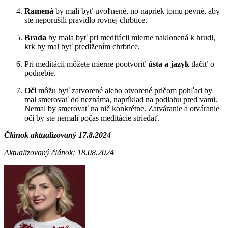
Ramená
by mali byť uvoľnené, no napriek tomu pevné, aby
ste neporušili pravidlo rovnej chrbtice.
Brada
by mala byť pri meditácii mierne naklonená k hrudi,
krk by mal byť predĺžením chrbtice.
Pri meditácii môžete mierne pootvoriť
ústa
a jazyk
tlačiť o
podnebie.
Oči
môžu byť zatvorené alebo otvorené pričom pohľad by
mal smerovať do neznáma, napríklad na podlahu pred vami.
Nemal by smerovať na nič konkrétne. Zatváranie a otváranie
očí by ste nemali počas meditácie striedať.
Článok aktualizovaný 17.8.2024
Aktualizovaný článok: 18.08.2024