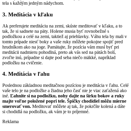
tela s každým jedným nádychom.
3. Meditácia v kľaku
Ak preferujete meditáciu na zemi, skúste meditovať v kľaku, a to
tak, že si sadnete na päty. Holene musia byť rovnobežné s
podložkou a celé na zemi, taktiež aj priehlavky. Váhu tela by mali v
tomto prípade niesť boky a vaše ruky môžete pokojne spojiť pred
hrudníkom ako na joge. Pamätajte, že pozícia vám musí byť pri
meditácii nadmieru pohodlná, preto ak vás sed na pätách bolí,
zvoľte inú, prípadne si dajte pod seba niečo mäkké, napríklad
podložku na cvičenie.
4. Meditácia v ľahu
Poslednou základnou meditačnou pozíciou je meditácia v ľahu. Celé
vaše telo je na podložke a žiadna jeho časť nie je viac zaťažená ako
iné.
Ľahnite si na podložku, nohy dajte na šírku bokov a ruky
majte voľne položené popri tele. Špičky chodidiel môžu mierne
smerovať von.
Meditovať môžete aj tak, že pokrčíte kolená a dáte
si chodidlá na podložku, ak vám je to príjemné.
Reklama