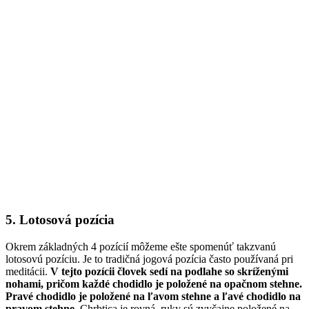
5. Lotosová pozícia
Okrem základných 4 pozícií môžeme ešte spomenúť takzvanú
lotosovú pozíciu. Je to tradičná jogová pozícia často používaná pri
meditácii.
V tejto pozícii človek sedí na podlahe so skríženými
nohami, pričom každé chodidlo je položené na opačnom stehne.
Pravé chodidlo je položené na ľavom stehne a ľavé chodidlo na
pravom stehne.
Chrbtica je rovná, ruky sú zvyčajne položené na