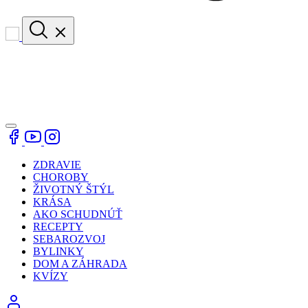
ZDRAVIE
CHOROBY
ŽIVOTNÝ ŠTÝL
KRÁSA
AKO SCHUDNÚŤ
RECEPTY
SEBAROZVOJ
BYLINKY
DOM A ZÁHRADA
KVÍZY