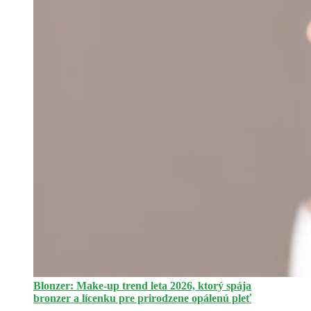
Blonzer: Make-up trend leta 2026, ktorý spája
bronzer a lícenku pre prirodzene opálenú pleť