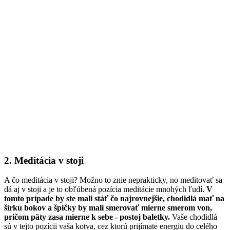
2. Meditácia v stoji
A čo meditácia v stoji? Možno to znie neprakticky, no meditovať sa
dá aj v stoji a je to obľúbená pozícia meditácie mnohých ľudí.
V
tomto prípade by ste mali stáť čo najrovnejšie, chodidlá mať na
šírku bokov a špičky by mali smerovať mierne smerom von,
pričom päty zasa mierne k sebe - postoj baletky.
Vaše chodidlá
sú v tejto pozícii vaša kotva, cez ktorú prijímate energiu do celého