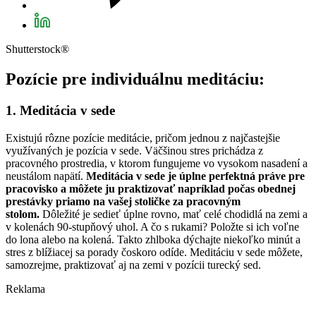
Shutterstock®
Pozície pre individuálnu meditáciu:
1. Meditácia v sede
Existujú rôzne pozície meditácie, pričom jednou z najčastejšie
využívaných je pozícia v sede. Väčšinou stres prichádza z
pracovného prostredia, v ktorom fungujeme vo vysokom nasadení a
neustálom napätí.
Meditácia v sede je úplne perfektná práve pre
pracovisko a môžete ju praktizovať napríklad počas obednej
prestávky priamo na vašej stoličke za pracovným
stolom.
Dôležité je sedieť úplne rovno, mať celé chodidlá na zemi a
v kolenách 90-stupňový uhol. A čo s rukami? Položte si ich voľne
do lona alebo na kolená. Takto zhlboka dýchajte niekoľko minút a
stres z blížiacej sa porady čoskoro odíde. Meditáciu v sede môžete,
samozrejme, praktizovať aj na zemi v pozícii turecký sed.
Reklama