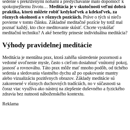
sedenie s prekríženými nohami a predýchavanie malo dopomôcť k
spokojnejšiemu životu…
Meditácia je v skutočnosti veľmi dobrá
praktika, ktorú môžete robiť kedykoľvek a kdekoľvek, za
rôznych okolností a v rôznych pozíciách.
Práve o tých si niečo
povieme v tomto článku. Základné meditačné pozície by totiž mal
poznať každý, kto chce meditovanie skúsiť. Chcete vyskúšať
meditačnú techniku? A aké benefity prinesie individuálna meditácia?
Výhody pravidelnej meditácie
Meditácia je mentálna prax, ktorá zahŕňa sústredenie pozornosti a
vedomé uvoľnenie mysle, často s cieľom dosiahnuť vnútorný pokoj,
jasnosť a rovnováhu. Táto prax môže mať mnoho podôb, od tichého
sedenia a sledovania vlastného dychu až po opakovanie mantry
alebo vizualizáciu pozitívnych obrazov. Základy meditácie sú
zakorenené v rôznych duchovných tradíciách, no v súčasnosti sa
čoraz viac využíva ako nástroj na zlepšenie duševného a fyzického
zdravia bez nutnosti náboženského kontextu.
Reklama