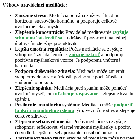
Výhody pravidelnej meditácie:
Zníženie stresu
: Meditácia pomáha znižovať hladinu
kortizolu, stresového hormónu, a podporuje celkové
uvoľnenie tela a mysle.
Zlepšenie koncentrácie
: Pravidelné meditovanie
zvyšuje
schopnosť sústrediť sa
a udržiavať pozornosť na jednej
úlohe, čím zlepšuje produktivitu.
Lepšia emočná regulácia
: Počas meditácie sa zvyšuje
schopnosť zvládať emócie,
znižuje úzkosť
a podporuje
pozitívne myšlienkové vzorce. Je podporená vnútorná
harmónia.
Podpora duševného zdravia
: Meditácia môže zmierniť
symptómy depresie a úzkosti, podporuje pocit šťastia a
vnútorného pokoja.
Zlepšenie spánku
: Meditácia pred spaním môže pomôcť
uvoľniť myseľ, čím
uľahčuje zaspávanie
a zlepšuje kvalitu
spánku.
Posilnenie imunitného systému
: Meditácia môže
podporiť
funkciu imunitného systému
tým, že znižuje stres a zlepšuje
celkové zdravie.
Zlepšenie sebauvedomenia
: Počas meditácie sa zvyšuje
schopnosť reflektovať vlastné vnútorné myšlienky a pocity,
čo vedie k lepšiemu sebapoznaniu a osobnému rastu.
Zníženie krvného tlaku
: Pravidelná meditácia môže prispieť