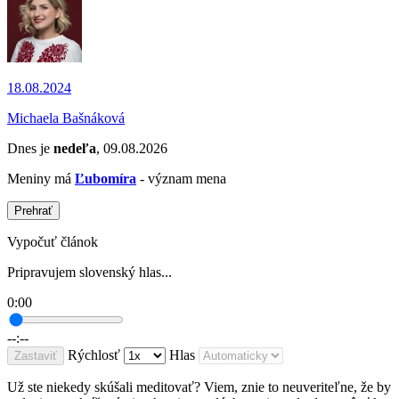
18.08.2024
Michaela Bašnáková
Dnes je
nedeľa
, 09.08.2026
Meniny má
Ľubomíra
- význam mena
Prehrať
Vypočuť článok
Pripravujem slovenský hlas...
0:00
--:--
Rýchlosť
Hlas
Zastaviť
Už ste niekedy skúšali meditovať? Viem, znie to neuveriteľne, že by