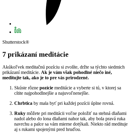
Shutterstock®
7 prikázaní meditácie
Akúkoľvek meditačnú pozíciu si zvolíte, držte sa týchto siedmich
prikázaní meditácie.
Ak je vám však pohodlné niečo iné,
meditujte tak, ako je to pre vás prirodzené.
Skúste rôzne
pozície
meditácie a vyberte si tú, v ktorej sa
cítite najpohodlnejšie a najuvoľnenejšie.
Chrbtica
by mala byť pri každej pozícii úplne rovná.
Ruky
môžete pri meditácii voľne položiť na stehná dlaňami
nadol alebo do lona dlaňami nahor tak, aby bola pravá ruka
navrchu a palce sa vám mierne dotýkali. Niekto rád medituje
aj s rukami spojenými pred hruďou.