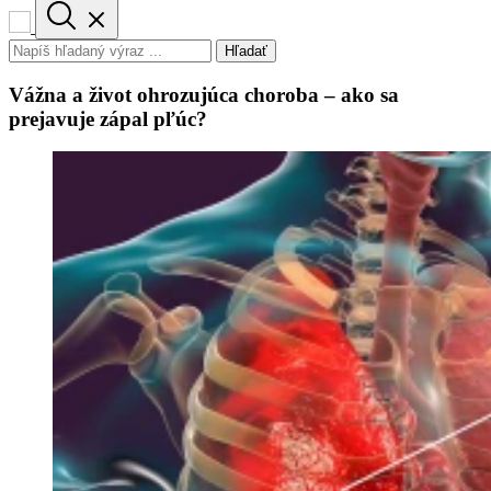
Hľadať
Vážna a život ohrozujúca choroba – ako sa
prejavuje zápal pľúc?