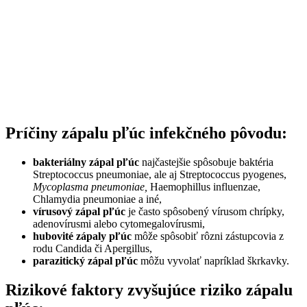
Príčiny zápalu pľúc infekčného pôvodu:
bakteriálny zápal pľúc
najčastejšie spôsobuje baktéria
Streptococcus pneumoniae, ale aj Streptococcus pyogenes,
Mycoplasma pneumoniae,
Haemophillus influenzae,
Chlamydia pneumoniae a iné,
vírusový zápal pľúc
je často spôsobený vírusom chrípky,
adenovírusmi alebo cytomegalovírusmi,
hubovité zápaly pľúc
môže spôsobiť rôzni zástupcovia z
rodu Candida či Apergillus,
parazitický zápal pľúc
môžu vyvolať napríklad škrkavky.
Rizikové faktory zvyšujúce riziko zápalu