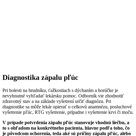
Diagnostika zápalu pľúc
Pri bolesti na hrudníku, ťažkostiach s dýchaním a horúčke je
nevyhnutné vyhľadať lekársku pomoc. Odborník vie zhodnotiť
zdravotný stav a na základe vyšetrení určiť diagnózu. Pri
diagnostike sa môže lekár opierať o celkovú anamnézu, posluchové
vyšetrenie pľúc, RTG vyšetrenie, prípadne i vyšetrenie krvi či moču.
V prípade potvrdenia zápalu pľúc stanovuje vhodnú liečbu, a
to s ohľadom na konkrétneho pacienta, hlavne podľa toho, čo
je pôvodcom ochorenia, teda aké sú príčiny zápalu pľúc, alebo