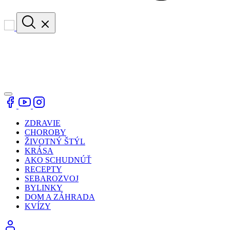
ZDRAVIE
CHOROBY
ŽIVOTNÝ ŠTÝL
KRÁSA
AKO SCHUDNÚŤ
RECEPTY
SEBAROZVOJ
BYLINKY
DOM A ZÁHRADA
KVÍZY