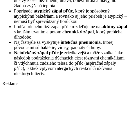
dusivý kašeľ bez hlienu, únava, bolesť hrdla a hlavy, no
žiadna zvýšená teplota.
Poprípade
atypický zápal pľúc
, ktorý je spôsobený
atypickými baktériami a rovnako aj jeho priebeh je atypický –
nemusí byť sprevádzaný horúčkou.
Podľa priebehu tiež zápal pľúc rozdeľujeme na
akútny zápal
s kratším trvaním a potom
chronický zápal
, ktorý prebieha
dlhodobo.
Najčastejšie sa vyskytuje
infekčná pneumónia
, ktorej
pôvodcami sú baktérie, vírusy, parazity či huby.
Neinfekčný zápal pľúc
je zriedkavejší a môže vznikať ako
následok podráždenia dýchacích ciest rôznymi chemikáliami
či vdýchnutia cudzieho telesa do pľúc (aspiračné zápaly
pľúc), taktiež vplyvom alergických reakcií či užívania
niektorých liečiv.
Reklama