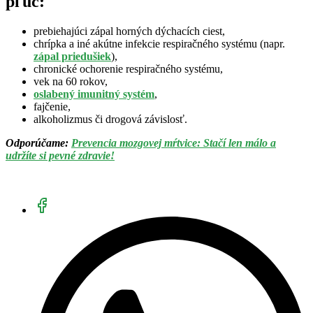
pľúc:
prebiehajúci zápal horných dýchacích ciest,
chrípka a iné akútne infekcie respiračného systému (napr.
zápal priedušiek
),
chronické ochorenie respiračného systému,
vek na 60 rokov,
oslabený imunitný systém
,
fajčenie,
alkoholizmus či drogová závislosť.
Odporúčame:
Prevencia mozgovej mŕtvice: Stačí len málo a
udržíte si pevné zdravie!