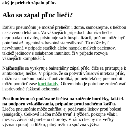
aký je priebeh zápalu pľúc.
Ako sa zápal pľúc lieči?
Ľahšiu pneumóniu je možné preliečiť i doma, samozrejme, s liečbou
nastavenou lekárom. Vo vážnejších prípadoch domáca liečba
nepripadá do úvahy, pristupuje sa k hospitalizácii, pričom môže byť
potrebná až urgentná zdravotná starostlivosť. Tá môže byť
nevyhnutná v prípade starších alebo naopak malých pacientov,
taktiež jedincov s oslabenou imunitou či v prípade rozvoja
vážnejších komplikácií.
Najčastejšie sa vyskytuje bakteriálny zápal pľúc, čiže sa pristupuje k
antibiotickej liečbe. V prípade, že sa potvrdí vírusová infekcia pľúc,
môžu sa chorému podávať antivirotiká, pri neinfekčnej pneumónii
môžu pomôcť zase
kortikoidy
. Okrem toho je potrebné zmierňovať
i sprievodné ťažkosti ochorenia.
Postihnutému sú podávané liečivá na zníženie horúčky, taktiež
na podporu vykašliavania, prípadne proti suchému kašľu.
Liečba pneumónie môže zahŕňať aj podávanie liekov proti bolesti
(analgetík). Celková liečba môže trvať 1 týždeň, pokojne však i
mesiac, závisí od priebehu choroby. V rámci liečby má veľký
význam pokoj na lôžku, pitný režim a správna výživa.