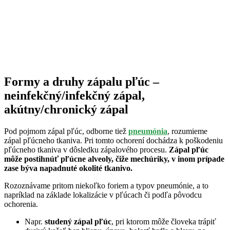
Formy a druhy zápalu pľúc –
neinfekčný/infekčný zápal,
akútny/chronický zápal
Pod pojmom zápal pľúc, odborne tiež
pneumónia
, rozumieme
zápal pľúcneho tkaniva. Pri tomto ochorení dochádza k poškodeniu
pľúcneho tkaniva v dôsledku zápalového procesu.
Zápal pľúc
môže postihnúť pľúcne alveoly, čiže mechúriky, v inom prípade
zase býva napadnuté okolité tkanivo.
Rozoznávame pritom niekoľko foriem a typov pneumónie, a to
napríklad na základe lokalizácie v pľúcach či podľa pôvodcu
ochorenia.
Napr.
studený zápal pľúc
, pri ktorom môže človeka trápiť