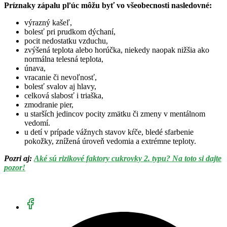
Príznaky zápalu pľúc môžu byť vo všeobecnosti nasledovné:
výrazný kašeľ,
bolesť pri prudkom dýchaní,
pocit nedostatku vzduchu,
zvýšená teplota alebo horúčka, niekedy naopak nižšia ako
normálna telesná teplota,
únava,
vracanie či nevoľnosť,
bolesť svalov aj hlavy,
celková slabosť i triaška,
zmodranie pier,
u starších jedincov pocity zmätku či zmeny v mentálnom
vedomí.
u detí v prípade vážnych stavov kŕče, bledé sfarbenie
pokožky, znížená úroveň vedomia a extrémne teploty.
Pozri aj:
Aké sú rizikové faktory cukrovky 2. typu? Na toto si dajte
pozor!