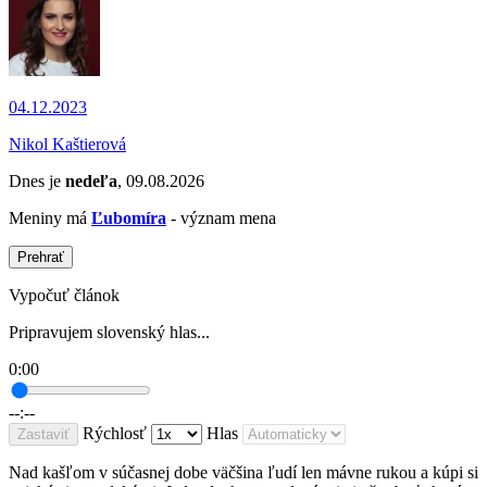
04.12.2023
Nikol Kaštierová
Dnes je
nedeľa
, 09.08.2026
Meniny má
Ľubomíra
- význam mena
Prehrať
Vypočuť článok
Pripravujem slovenský hlas...
0:00
--:--
Rýchlosť
Hlas
Zastaviť
Nad kašľom v súčasnej dobe väčšina ľudí len mávne rukou a kúpi si