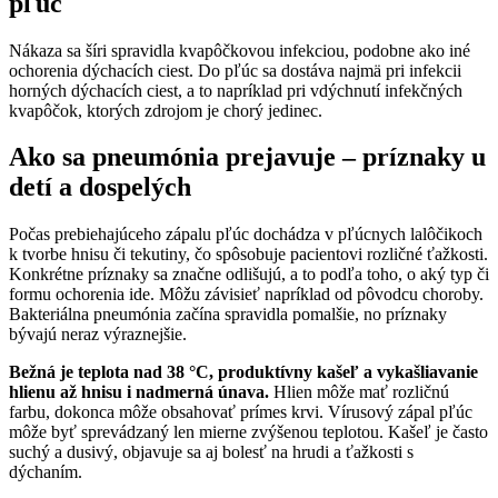
pľúc
Nákaza sa šíri spravidla kvapôčkovou infekciou, podobne ako iné
ochorenia dýchacích ciest. Do pľúc sa dostáva najmä pri infekcii
horných dýchacích ciest, a to napríklad pri vdýchnutí infekčných
kvapôčok, ktorých zdrojom je chorý jedinec.
Ako sa pneumónia prejavuje – príznaky u
detí a dospelých
Počas prebiehajúceho zápalu pľúc dochádza v pľúcnych lalôčikoch
k tvorbe hnisu či tekutiny, čo spôsobuje pacientovi rozličné ťažkosti.
Konkrétne príznaky sa značne odlišujú, a to podľa toho, o aký typ či
formu ochorenia ide. Môžu závisieť napríklad od pôvodcu choroby.
Bakteriálna pneumónia začína spravidla pomalšie, no príznaky
bývajú neraz výraznejšie.
Bežná je teplota nad 38 °C, produktívny kašeľ a vykašliavanie
hlienu až hnisu i nadmerná únava.
Hlien môže mať rozličnú
farbu, dokonca môže obsahovať prímes krvi. Vírusový zápal pľúc
môže byť sprevádzaný len mierne zvýšenou teplotou. Kašeľ je často
suchý a dusivý, objavuje sa aj bolesť na hrudi a ťažkosti s
dýchaním.