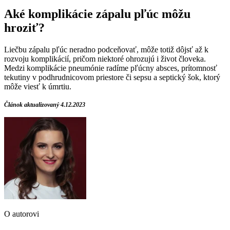
Aké komplikácie zápalu pľúc môžu
hroziť?
Liečbu zápalu pľúc neradno podceňovať, môže totiž dôjsť až k
rozvoju komplikácií, pričom niektoré ohrozujú i život človeka.
Medzi komplikácie pneumónie radíme pľúcny absces, prítomnosť
tekutiny v podhrudnicovom priestore či sepsu a septický šok, ktorý
môže viesť k úmrtiu.
Článok aktualizovaný 4.12.2023
O autorovi