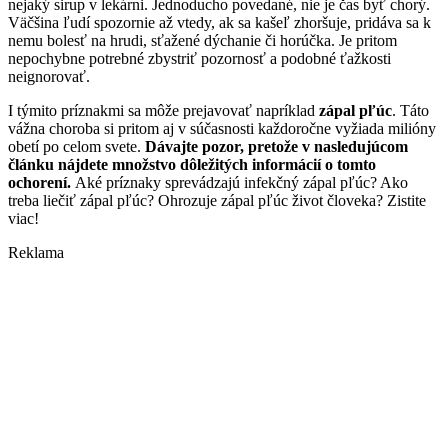
nejaký sirup v lekárni. Jednoducho povedané, nie je čas byť chorý.
Väčšina ľudí spozornie až vtedy, ak sa kašeľ zhoršuje, pridáva sa k
nemu bolesť na hrudi, sťažené dýchanie či horúčka. Je pritom
nepochybne potrebné zbystriť pozornosť a podobné ťažkosti
neignorovať.
I týmito príznakmi sa môže prejavovať napríklad
zápal pľúc
. Táto
vážna choroba si pritom aj v súčasnosti každoročne vyžiada milióny
obetí po celom svete.
Dávajte pozor, pretože v nasledujúcom
článku nájdete množstvo dôležitých informácií o tomto
ochorení.
Aké príznaky sprevádzajú infekčný zápal pľúc? Ako
treba liečiť zápal pľúc? Ohrozuje zápal pľúc život človeka? Zistite
viac!
Reklama