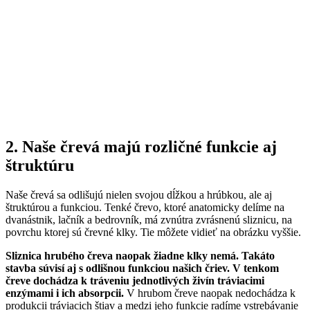
2. Naše črevá majú rozličné funkcie aj
štruktúru
Naše črevá sa odlišujú nielen svojou dĺžkou a hrúbkou, ale aj
štruktúrou a funkciou. Tenké črevo, ktoré anatomicky delíme na
dvanástnik, lačník a bedrovník, má zvnútra zvrásnenú sliznicu, na
povrchu ktorej sú črevné klky. Tie môžete vidieť na obrázku vyššie.
Sliznica hrubého čreva naopak žiadne klky nemá. Takáto
stavba súvisí aj s odlišnou funkciou našich čriev. V tenkom
čreve dochádza k tráveniu jednotlivých živín tráviacimi
enzýmami i ich absorpcii.
V hrubom čreve naopak nedochádza k
produkcii tráviacich štiav a medzi jeho funkcie radíme vstrebávanie