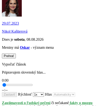
29.07.2023
Nikol Kaštierová
Dnes je
sobota
, 08.08.2026
Meniny má
Oskar
- význam mena
Prehrať
Vypočuť článok
Pripravujem slovenský hlas...
0:00
--:--
Rýchlosť
Hlas
Zastaviť
Zaujímavosti o ľudskej pečeni
či nečakané
fakty o mozgu