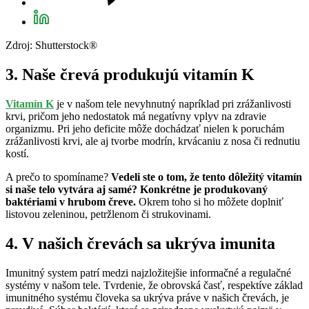
Zdroj: Shutterstock®
3. Naše črevá produkujú vitamín K
Vitamín K
je v našom tele nevyhnutný napríklad pri zrážanlivosti
krvi, pričom jeho nedostatok má negatívny vplyv na zdravie
organizmu. Pri jeho deficite môže dochádzať nielen k poruchám
zrážanlivosti krvi, ale aj tvorbe modrín, krvácaniu z nosa či rednutiu
kostí.
A prečo to spomíname?
Vedeli ste o tom, že tento dôležitý vitamín
si naše telo vytvára aj samé? Konkrétne je produkovaný
baktériami v hrubom čreve.
Okrem toho si ho môžete doplniť
listovou zeleninou, petržlenom či strukovinami.
4. V našich črevách sa ukrýva imunita
Imunitný system patrí medzi najzložitejšie informačné a regulačné
systémy v našom tele. Tvrdenie, že obrovská časť, respektíve základ
imunitného systému človeka sa ukrýva práve v našich črevách, je