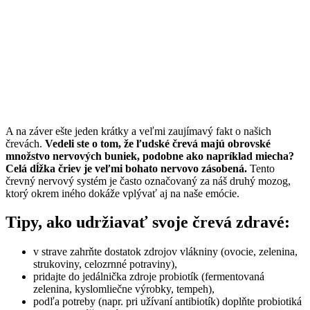
A na záver ešte jeden krátky a veľmi zaujímavý fakt o našich
črevách.
Vedeli ste o tom, že ľudské črevá majú obrovské
množstvo nervových buniek, podobne ako napríklad miecha?
Celá dĺžka čriev je veľmi bohato nervovo zásobená.
Tento
črevný nervový systém je často označovaný za náš druhý mozog,
ktorý okrem iného dokáže vplývať aj na naše emócie.
Tipy, ako udržiavať svoje črevá zdravé:
v strave zahrňte dostatok zdrojov vlákniny (ovocie, zelenina,
strukoviny, celozrnné potraviny),
pridajte do jedálnička zdroje probiotík (fermentovaná
zelenina, kyslomliečne výrobky, tempeh),
podľa potreby (napr. pri užívaní antibiotík) doplňte probiotiká