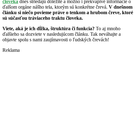
človeka
dnes striedajú dôležité a možno i prekvapivé informácie o
ďalšom orgáne nášho tela, ktorým sú konkrétne črevá.
V dnešnom
článku si niečo povieme práve o tenkom a hrubom čreve, ktoré
sú súčasťou tráviaceho traktu človeka.
Viete, aká je ich dĺžka, štruktúra či funkcia?
To aj mnoho
ďalšieho sa dozviete v nasledujúcom článku. Tak neváhajte a
objavte spolu s nami zaujímavosti o ľudských črevách!
Reklama