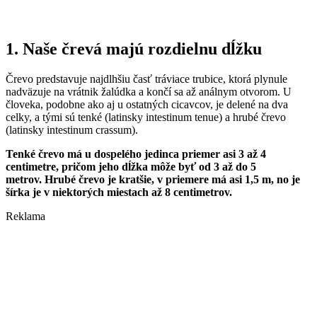
1. Naše črevá majú rozdielnu dĺžku
Črevo predstavuje najdlhšiu časť tráviace trubice, ktorá plynule
nadväzuje na vrátnik žalúdka a končí sa až análnym otvorom. U
človeka, podobne ako aj u ostatných cicavcov, je delené na dva
celky, a tými sú tenké (latinsky intestinum tenue) a hrubé črevo
(latinsky intestinum crassum).
Tenké črevo má u dospelého jedinca priemer asi 3 až 4
centimetre, pričom jeho dĺžka môže byť od 3 až do 5
metrov. Hrubé črevo je kratšie, v priemere má asi 1,5 m, no je
šírka je v niektorých miestach až 8 centimetrov.
Reklama