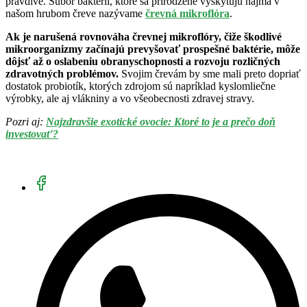
pravdivé. Súbor baktérií, ktoré sa prirodzene vyskytujú najmä v
našom hrubom čreve nazývame
črevná mikroflóra
.
Ak je narušená rovnováha črevnej mikroflóry, čiže škodlivé
mikroorganizmy začínajú prevyšovať prospešné baktérie, môže
dôjsť až o oslabeniu obranyschopnosti a rozvoju rozličných
zdravotných problémov.
Svojim črevám by sme mali preto dopriať
dostatok probiotík, ktorých zdrojom sú napríklad kyslomliečne
výrobky, ale aj vlákniny a vo všeobecnosti zdravej stravy.
Pozri aj:
Najzdravšie exotické ovocie: Ktoré to je a prečo doň
investovať?