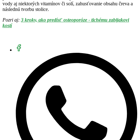
vody aj niektorých vitamínov či solí, zahusťovanie obsahu čreva a
následnú tvorbu stolice.
Pozri aj:
3 kroky, ako predísť osteoporóze - tichému zabijakovi
kostí