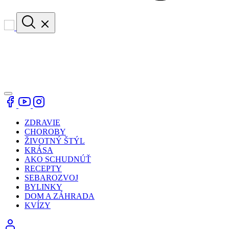
ZDRAVIE
CHOROBY
ŽIVOTNÝ ŠTÝL
KRÁSA
AKO SCHUDNÚŤ
RECEPTY
SEBAROZVOJ
BYLINKY
DOM A ZÁHRADA
KVÍZY